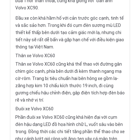
búa Thor thần thoại, cũng khá giống với “đàn anh”
Volvo XC90.
Đầu xe còn khá hầm hố với cản trước góc cạnh, tinh tế
và sắc sảo hơn. Trong khi đó cụm đèn sương mù LED
thiết kế thấp bên dưới tạo cảm giác mới lạ, nhưng chi
tiết này sẽ rất dễ bẩn và gặp hạn chế với điều kiện giao
thông tại Việt Nam.
Thân xe Volvo XC60
Thân xe Volvo XC60 cũng khá thể thao với đường gân
chìm góc cạnh, phía bên dưới đi kèm thanh ngang mạ
cờ-rôm. Trang bị tiêu chuẩn hai bên hông xe gồm la-
zăng hợp kim 10 chấu kích thước 19 inch, đi cùng
gương chiếu hậu chỉnh điện, gập điện tích hợp đèn báo
rẽ và nhớ vị trí.
Đuôi xe Volvo XC60
Phần đuôi xe Volvo XC60 cũng khá hiện đại với cụm
đèn hậu dạng LED đồ họa hình chữ L, vuốt sâu vào bên
trong. Đồng thời các chi tiết tăng phần thể thao cho xe
như cánh lướt gió rộng với ăng-ten vây cá mập trên