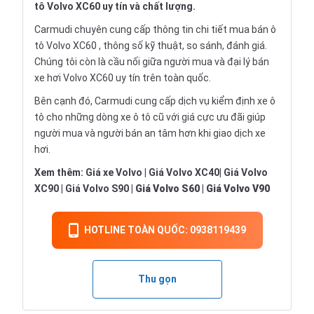
tô Volvo XC60 uy tín và chất lượng.
Carmudi chuyên cung cấp thông tin chi tiết
mua bán ô
tô
Volvo XC60 , thông số kỹ thuật, so sánh, đánh giá.
Chúng tôi còn là cầu nối giữa người mua và đại lý bán
xe hơi Volvo XC60 uy tín trên toàn quốc.
Bên cạnh đó, Carmudi cung cấp dịch vụ
kiểm định xe ô
tô
cho những dòng xe ô tô cũ với giá cực ưu đãi giúp
người mua và người bán an tâm hơn khi giao dịch xe
hơi.
Xem thêm:
Giá xe Volvo
|
Giá Volvo XC40
|
Giá Volvo
XC90
|
Giá Volvo S90
|
Giá Volvo S60
|
Giá Volvo V90
HOTLINE TOÀN QUỐC: 0938119439
Thu gọn