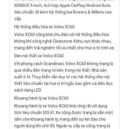
SENSUS 9-inch, tích hợp Apple CarPlay/Android Auto
tiêu chuẩn. Đi kèm hệ thống loa Bowers & Wilkins cao
cấp.
Hệ thống điều hòa xe Volvo XC60
Volvo XC60 cũng khá chu đáo với hệ thống điều hòa
không khí công nghệ Cleanzone 4 khu vực khác nhau,
mang đến trải nghiệm tối ưu nhất cho mọi vị trí trên xe.
Đèn nội thất xe Volvo XC60
Với phong cách Scandinavi, Volvo XC60 không trang bị
quá nhiều đèn trang trí bên trong nội thất. Nhà sản
xuất ô tô Thụy Điển vẫn duy trì các hệ thống đèn nội
thất tiêu chuẩn tại mọi vị trí ngồi, bao gồm cả đèn đọc
sách dạng LED.
Khoang hành lý xe Volvo XC60
Khoang hành lý xe Volvo XC60 khá rộng rãi với dung
tích tiêu chuẩn 505 lít. Xe cũng được trang bị sẵn một
tấm che khoang hành lý, mang đến sự kín đáo cho
người dùng khi chở đồ. Ngoài ra, cốp xe cũng trang bị