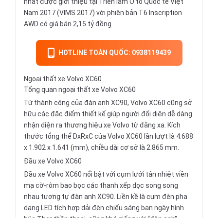
nhất được giới thiệu tại Triển lãm Ô tô Quốc tế Việt
Nam 2017 (VIMS 2017) với phiên bản T6 Inscription
AWD có giá bán 2,15 tỷ đồng.
HOTLINE TOÀN QUỐC: 0938119439
Ngoại thất xe Volvo XC60
Tổng quan ngoại thất xe Volvo XC60
Từ thành công của đàn anh XC90, Volvo XC60 cũng sở
hữu các đặc điểm thiết kế giúp người đối diện dễ dàng
nhận diện ra thương hiệu xe Volvo từ đằng xa. Kích
thước tổng thể DxRxC của Volvo XC60 lần lượt là 4.688
x 1.902 x 1.641 (mm), chiều dài cơ sở là 2.865 mm.
Đầu xe Volvo XC60
Đầu xe Volvo XC60 nổi bật với cụm lưới tản nhiệt viền
mạ cờ-rôm bao bọc các thanh xếp dọc song song
nhau tương tự đàn anh XC90. Liền kề là cụm đèn pha
dạng LED tích hợp dải đèn chiếu sáng ban ngày hình