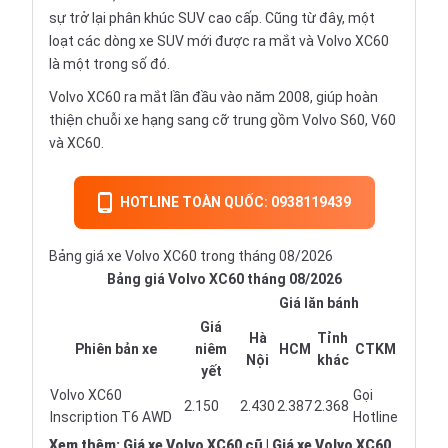
sự trở lại phân khúc SUV cao cấp. Cũng từ đây, một
loạt các dòng xe SUV mới được ra mắt và Volvo XC60
là một trong số đó.
Volvo XC60 ra mắt lần đầu vào năm 2008, giúp hoàn
thiện chuỗi xe hạng sang cỡ trung gồm Volvo S60, V60
và XC60.
HOTLINE TOÀN QUỐC: 0938119439
Bảng giá xe Volvo XC60 trong tháng 08/2026
Bảng giá Volvo XC60 tháng 08/2026
Giá lăn bánh
Giá
Hà
Tỉnh
Phiên bản xe
niêm
HCM
CTKM
Nội
khác
yết
Volvo XC60
Gọi
2.150
2.430
2.387
2.368
Inscription T6 AWD
Hotline
Xem thêm
:
Giá xe Volvo XC60 cũ
|
Giá xe Volvo XC60