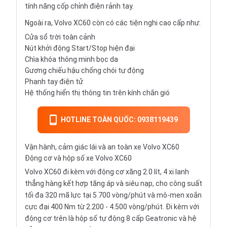
tính năng cốp chỉnh điện rảnh tay.
Ngoài ra, Volvo XC60 còn có các tiện nghi cao cấp như:
Cửa sổ trời toàn cảnh
Nút khởi động Start/Stop hiện đại
Chìa khóa thông minh bọc da
Gương chiếu hậu chống chói tự động
Phanh tay điện tử
Hệ thống hiển thị thông tin trên kính chắn gió
HOTLINE TOÀN QUỐC: 0938119439
Vận hành, cảm giác lái và an toàn xe Volvo XC60
Động cơ và hộp số xe Volvo XC60
Volvo XC60 đi kèm với động cơ xăng 2.0 lít, 4 xi lanh
thẳng hàng kết hợp tăng áp và siêu nạp, cho công suất
tối đa 320 mã lực tại 5.700 vòng/phút và mô-men xoắn
cực đại 400 Nm từ 2.200 - 4.500 vòng/phút. Đi kèm với
động cơ trên là hộp số tự động 8 cấp Geatronic và hệ