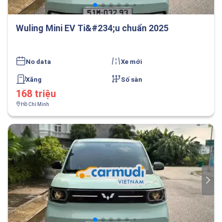
Wuling Mini EV Ti&#234;u chuẩn 2025
No data
Xe mới
Xăng
Số sàn
168 triệu
Hồ Chí Minh