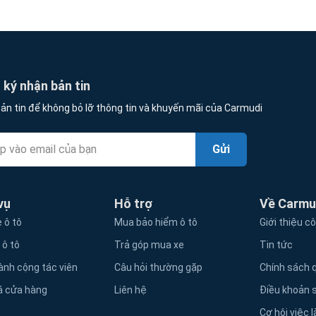
ký nhận bản tin
ản tin để không bỏ lỡ thông tin và khuyến mãi của Carmudi
Gửi
vụ
Hỗ trợ
Về Carmu
 ô tô
Mua bảo hiểm ô tô
Giới thiệu c
 ô tô
Trả góp mua xe
Tin tức
ành cộng tác viên
Câu hỏi thường gặp
Chính sách q
á cửa hàng
Liên hệ
Điều khoản 
Cơ hội việc 