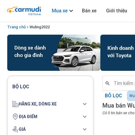
Mua xe
Bán xe
Giới thiệu
Trang chủ
Wuling
2022
BỘ LỌC
BỎ LỌC
Wul
HÃNG XE, DÒNG XE
Mua bán Wu
Có 0 tin bán xe ch
ĐỊA ĐIỂM
GIÁ