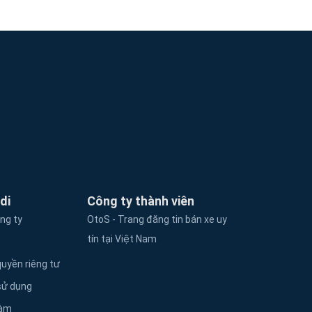
di
Công ty thành viên
ông ty
OtoS - Trang đăng tin bán xe uy
tín tại Việt Nam
uyền riêng tư
sử dụng
làm