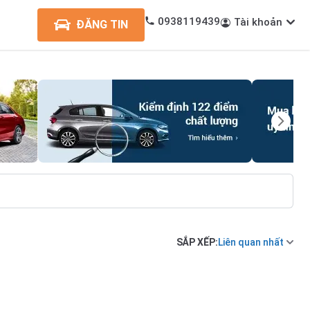
0938119439
Tài khoản
ĐĂNG TIN
SẮP XẾP:
Liên quan nhất