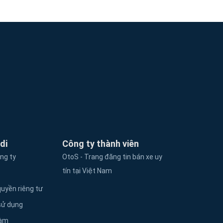
di
Công ty thành viên
ông ty
OtoS - Trang đăng tin bán xe uy
tín tại Việt Nam
uyền riêng tư
sử dụng
làm