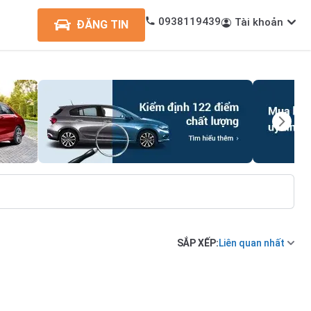
0938119439
Tài khoản
ĐĂNG TIN
SẮP XẾP:
Liên quan nhất