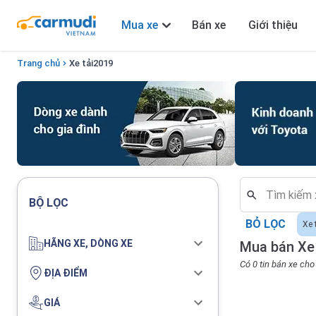
Mua xe
Bán xe
Giới thiệu
Trang chủ
Xe tải
2019
BỘ LỌC
BỎ LỌC
Xe 
HÃNG XE, DÒNG XE
Mua bán Xe 
Có 0 tin bán xe ch
ĐỊA ĐIỂM
GIÁ