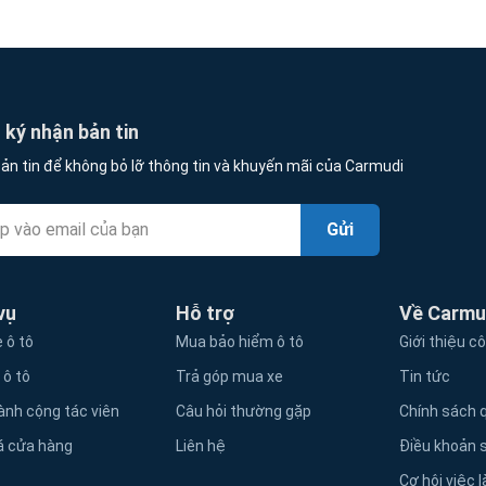
ký nhận bản tin
ản tin để không bỏ lỡ thông tin và khuyến mãi của Carmudi
Gửi
vụ
Hỗ trợ
Về Carmu
 ô tô
Mua bảo hiểm ô tô
Giới thiệu c
 ô tô
Trả góp mua xe
Tin tức
ành cộng tác viên
Câu hỏi thường gặp
Chính sách q
á cửa hàng
Liên hệ
Điều khoản 
Cơ hội việc 