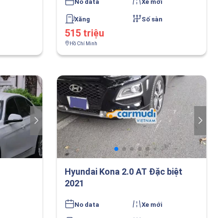
No data
Xe mới
Xăng
Số sàn
515 triệu
Hồ Chí Minh
Hyundai Kona 2.0 AT Đặc biệt
2021
No data
Xe mới