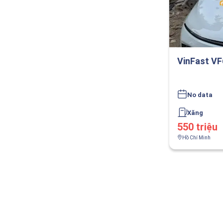
VinFast VF
No data
Xăng
550 triệu
Hồ Chí Minh