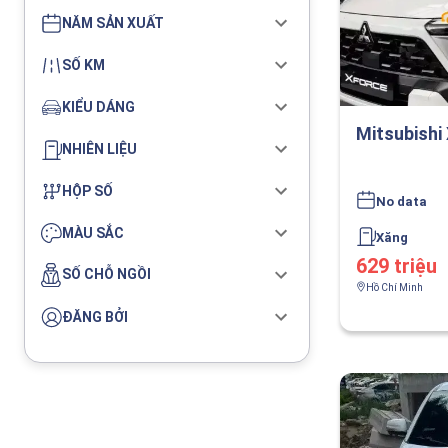
NĂM SẢN XUẤT
SỐ KM
KIỂU DÁNG
Mitsubishi
NHIÊN LIỆU
HỘP SỐ
No data
MÀU SẮC
Xăng
629 triệu
SỐ CHỖ NGỒI
Hồ Chí Minh
ĐĂNG BỞI