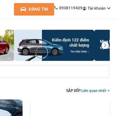
0938119439
Tài khoản
ĐĂNG TIN
SẮP XẾP:
Liên quan nhất