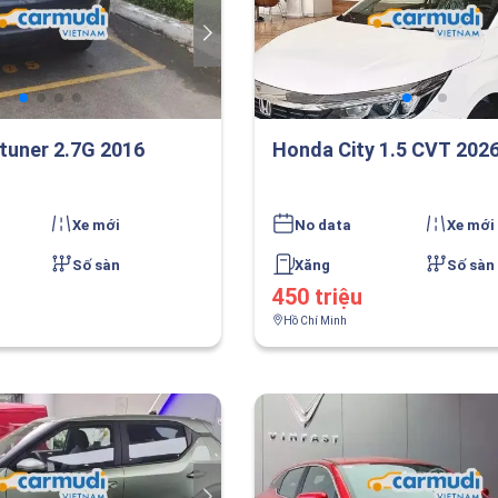
tuner 2.7G 2016
Honda City 1.5 CVT 202
Xe mới
No data
Xe mới
Số sàn
Xăng
Số sàn
450 triệu
Hồ Chí Minh