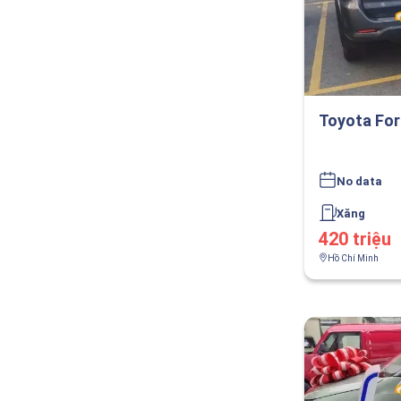
Toyota For
No data
Xăng
420 triệu
Hồ Chí Minh