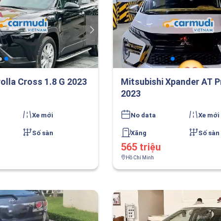
olla Cross 1.8 G 2023
Mitsubishi Xpander AT 
2023
Xe mới
No data
Xe mới
Số sàn
Xăng
Số sàn
565 triệu
Hồ Chí Minh