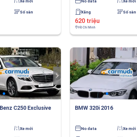
Xe mới
No data
Xe mới
Số sàn
Xăng
Số sàn
620 triệu
Hồ Chí Minh
Benz C250 Exclusive
BMW 320i 2016
Xe mới
No data
Xe mới