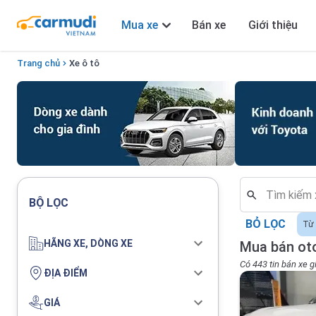
Mua xe
Bán xe
Giới thiệu
Trang chủ
Xe ô tô
BỘ LỌC
BỎ LỌC
Từ 
HÃNG XE, DÒNG XE
Mua bán oto
Có 443 tin bán xe g
ĐỊA ĐIỂM
GIÁ