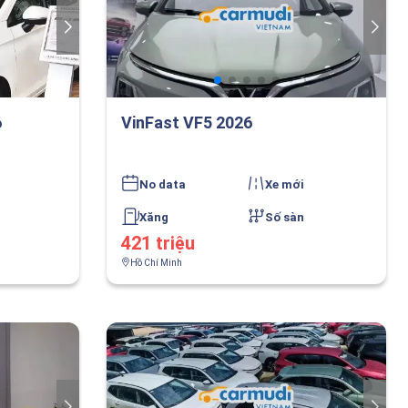
6
VinFast VF5 2026
No data
Xe mới
Xăng
Số sàn
421 triệu
Hồ Chí Minh