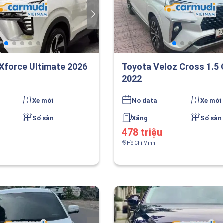
 Xforce Ultimate 2026
Toyota Veloz Cross 1.5
2022
Xe mới
No data
Xe mới
Số sàn
Xăng
Số sàn
478 triệu
Hồ Chí Minh