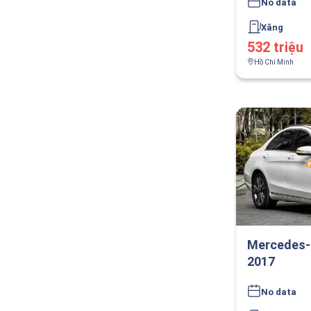
No data
Xăng
532 triệu
Hồ Chí Minh
Mercedes-
2017
No data