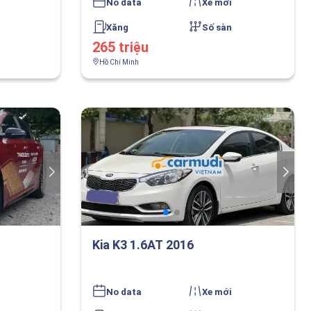
No data
Xe mới
Xăng
Số sàn
265 triệu
Hồ Chí Minh
Kia K3 1.6AT 2016
No data
Xe mới