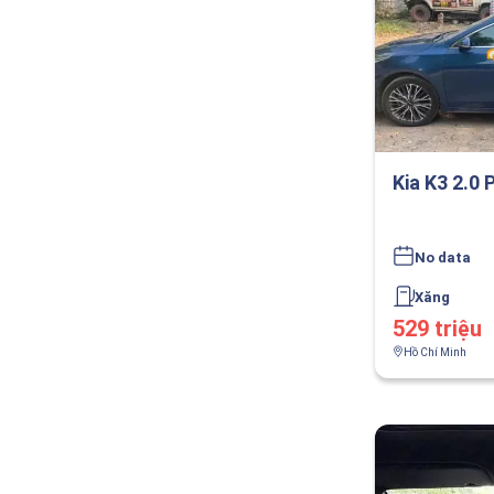
Kia K3 2.0
No data
Xăng
529 triệu
Hồ Chí Minh