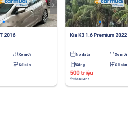
AT 2016
Kia K3 1.6 Premium 2022
Xe mới
No data
Xe mới
Số sàn
Xăng
Số sàn
500 triệu
Hồ Chí Minh