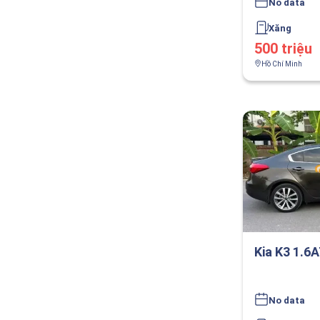
No data
Xăng
500 triệu
Hồ Chí Minh
Kia K3 1.6
No data