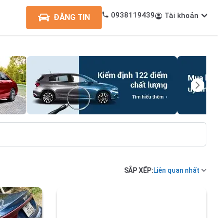
0938119439
Tài khoản
ĐĂNG TIN
SẮP XẾP:
Liên quan nhất