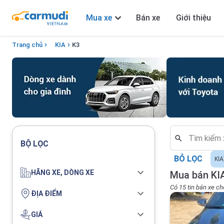
Mua xe
Bán xe
Giới thiệu
Trang chủ
KIA
K3
BỘ LỌC
BỎ LỌC
KIA
HÃNG XE, DÒNG XE
Mua bán KIA
Có 15 tin bán xe ch
ĐỊA ĐIỂM
GIÁ