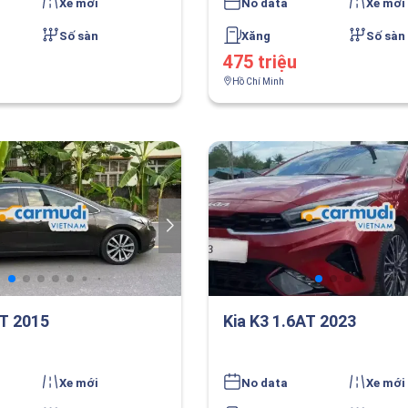
Xe mới
No data
Xe mới
Số sàn
Xăng
Số sàn
475 triệu
Hồ Chí Minh
AT 2015
Kia K3 1.6AT 2023
Xe mới
No data
Xe mới