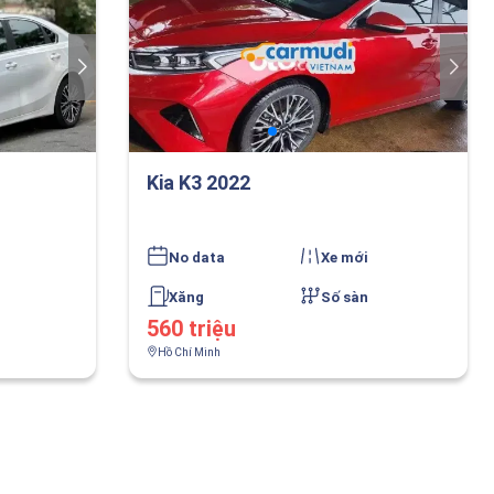
Kia K3 2022
No data
Xe mới
Xăng
Số sàn
560 triệu
Hồ Chí Minh