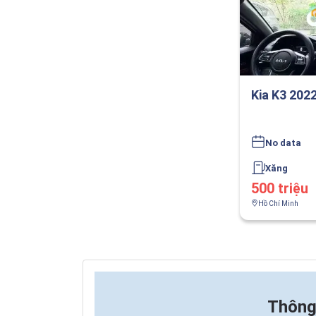
Kia K3 202
No data
Xăng
500 triệu
Hồ Chí Minh
Thông