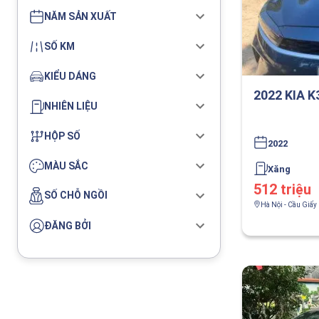
NĂM SẢN XUẤT
SỐ KM
KIỂU DÁNG
2022 KIA K
NHIÊN LIỆU
HỘP SỐ
2022
MÀU SẮC
Xăng
512 triệu
SỐ CHỖ NGỒI
Hà Nội - Cầu Giấy
ĐĂNG BỞI