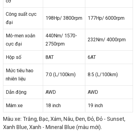
cơ
Công suất cực
198Hp/ 3800rpm
177Hp/ 6000rpm
đại
Mô-men xoắn
440Nm/ 1570-
232Nm/ 4000rpm
cực đại
2750rpm
Hộp số
8AT
6AT
Mức tiêu hao
7.0 (L/100km)
8.5 (L/100km)
nhiên liệu
Dẫn động
AWD
AWD
Mâm xe
18 inch
19 inch
Màu xe: Trắng, Bạc, Xám, Nâu, Đen, Đỏ, Đỏ - Sunset,
Xanh Blue, Xanh - Mineral Blue (màu mới).