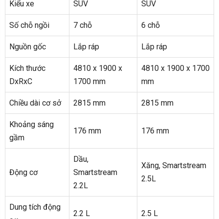
Kiểu xe
SUV
SUV
Số chỗ ngồi
7 chỗ
6 chỗ
Nguồn gốc
Lắp ráp
Lắp ráp
Kích thước
4810 x 1900 x
4810 x 1900 x 1700
DxRxC
1700 mm
mm
Chiều dài cơ sở
2815 mm
2815 mm
Khoảng sáng
176 mm
176 mm
gầm
Dầu,
Xăng, Smartstream
Động cơ
Smartstream
2.5L
2.2L
Dung tích động
2.2 L
2.5 L