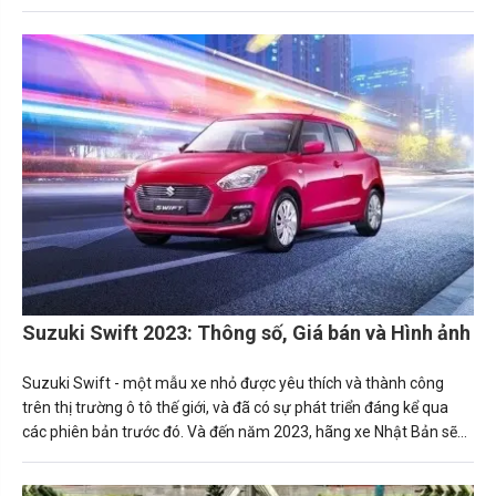
thủ nặng kí với Acura NSX hay Audi R8.
Suzuki Swift 2023: Thông số, Giá bán và Hình ảnh
Suzuki Swift - một mẫu xe nhỏ được yêu thích và thành công
trên thị trường ô tô thế giới, và đã có sự phát triển đáng kể qua
các phiên bản trước đó. Và đến năm 2023, hãng xe Nhật Bản sẽ
ra mắt phiên bản mới nhất của mẫu xe này với nhiều tính năng và
thiết kế mới.