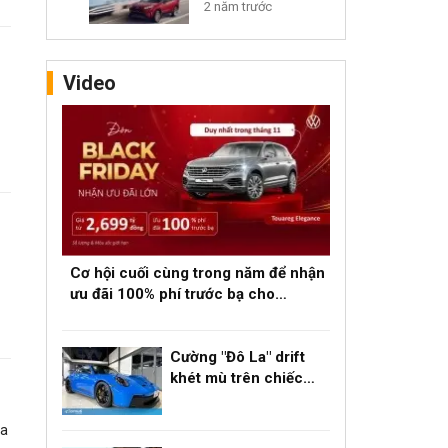
Và Prius Prime
2 năm trước
2024: Xe Hybrid
Sạc Điện Nào Tốt
Nhất?
Video
Cơ hội cuối cùng trong năm để nhận
ưu đãi 100% phí trước bạ cho
Volkswagen Touareg
Cường "Đô La" drift
khét mù trên chiếc
Porsche hơn 20 tỷ
đồng
ựa