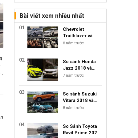
Bài viết xem nhiều nhất
01
Chevrolet
Trailblazer và
Hyundai SantaFe:
8 năm trước
Xe nào nhiều
công nghệ hơn?
4
02
So sánh Honda
Jazz 2018 và
Toyota Yaris
 -
7 năm trước
2018: Kỳ phùng
địch thủ
03
So sánh Suzuki
Vitara 2018 và
Hyundai Kona
8 năm trước
2018: Không
ân
thích Ford
04
Ecosport thì chọn
So Sánh Toyota
xe nào?
Rav4 Prime 2024