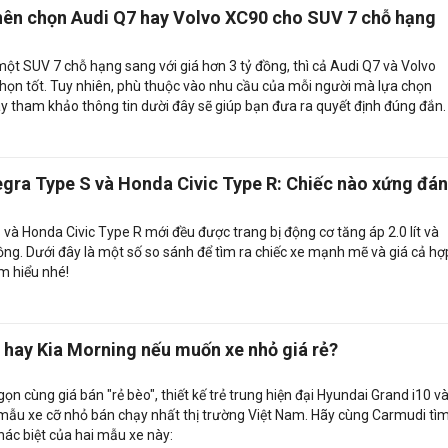
 nên chọn Audi Q7 hay Volvo XC90 cho SUV 7 chỗ hạng
ột SUV 7 chỗ hạng sang với giá hơn 3 tỷ đồng, thì cả Audi Q7 và Volvo
họn tốt. Tuy nhiên, phù thuộc vào nhu cầu của mỗi người mà lựa chọn
y tham khảo thông tin dười đây sẽ giúp bạn đưa ra quyết định đúng đắn.
egra Type S và Honda Civic Type R: Chiếc nào xứng đá
và Honda Civic Type R mới đều được trang bị động cơ tăng áp 2.0 lít và
ồng. Dưới đây là một số so sánh để tìm ra chiếc xe mạnh mẽ và giá cả hợ
m hiểu nhé!
 hay Kia Morning nếu muốn xe nhỏ giá rẻ?
ọn cùng giá bán "rẻ bèo", thiết kế trẻ trung hiện đại Hyundai Grand i10 v
 mẫu xe cỡ nhỏ bán chạy nhất thị trường Việt Nam. Hãy cùng Carmudi tì
hác biệt của hai mẫu xe này: