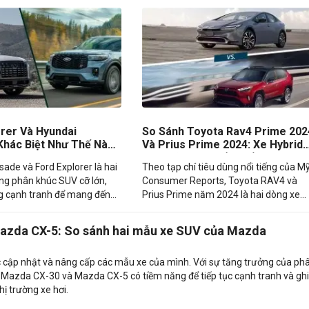
orer Và Hyundai
So Sánh Toyota Rav4 Prime 202
 Khác Biệt Như Thế Nào
Và Prius Prime 2024: Xe Hybrid
Phân Khúc
Sạc Điện Nào Tốt Nhất?
sade và Ford Explorer là hai
Theo tạp chí tiêu dùng nổi tiếng của Mỹ
ong phân khúc SUV cỡ lớn,
Consumer Reports, Toyota RAV4 và
 cạnh tranh để mang đến
Prius Prime năm 2024 là hai dòng xe
àng những trải nghiệm lái
Hybrid sạc điện thuộc top 10 xe hybrid
tốt nhất năm 2024.
azda CX-5: So sánh hai mẫu xe SUV của Mazda
ục cập nhật và nâng cấp các mẫu xe của mình. Với sự tăng trưởng của ph
 Mazda CX-30 và Mazda CX-5 có tiềm năng để tiếp tục cạnh tranh và ghi
ị trường xe hơi.