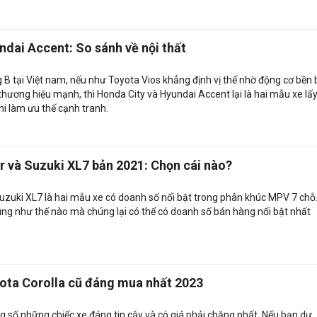
ndai Accent: So sánh về nội thất
B tại Việt nam, nếu như Toyota Vios khẳng định vị thế nhờ động cơ bền b
thương hiệu mạnh, thì Honda City và Hyundai Accent lại là hai mẫu xe lấ
nghi làm ưu thế cạnh tranh.
r và Suzuki XL7 bản 2021: Chọn cái nào?
uzuki XL7 là hai mẫu xe có doanh số nổi bật trong phân khúc MPV 7 chỗ
úng như thế nào mà chúng lại có thể có doanh số bán hàng nổi bật nhất
yota Corolla cũ đáng mua nhất 2023
g số những chiếc xe đáng tin cậy và có giá phải chăng nhất. Nếu bạn dự