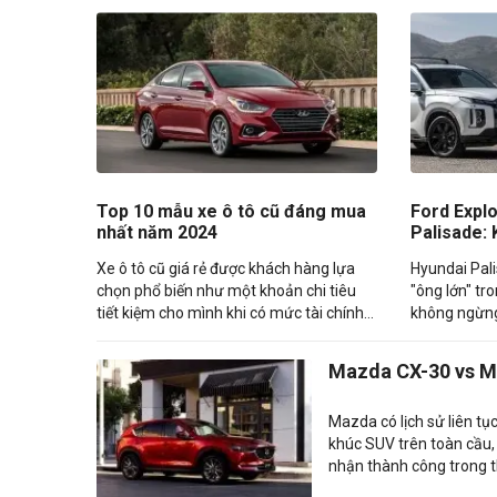
Top 10 mẫu xe ô tô cũ đáng mua
Ford Expl
nhất năm 2024
Palisade:
Khi Cùng 
Xe ô tô cũ giá rẻ được khách hàng lựa
Hyundai Pali
chọn phổ biến như một khoản chi tiêu
"ông lớn" tr
tiết kiệm cho mình khi có mức tài chính
không ngừng
vừa đủ nhưng vẫn muốn mua. Bài viết
cho khách h
hôm nay, Carmudi giới thiệu đến bạn đọc
tuyệt vời.
Mazda CX-30 vs M
Top 10 mẫu xe ô tô cũ được nhiều người
ưa chuộng nhất hiện nay. Cùng theo dõi
Mazda có lịch sử liên t
nhé
khúc SUV trên toàn cầu,
nhận thành công trong th