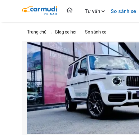
Tư vấn
So sánh xe
Trang chủ
Blog xe hơi
So sánh xe
→
→