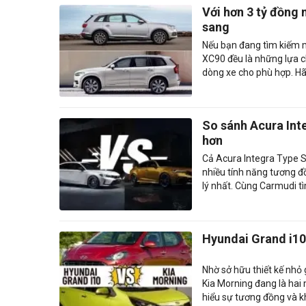
Với hơn 3 tỷ đồng
sang
Nếu bạn đang tìm kiếm m
XC90 đều là những lựa c
dòng xe cho phù hợp. Hã
So sánh Acura Int
hơn
Cả Acura Integra Type S 
nhiều tính năng tương đ
lý nhất. Cùng Carmudi tì
Hyundai Grand i10
Nhờ sở hữu thiết kế nhỏ g
Kia Morning đang là hai
hiểu sự tương đồng và k