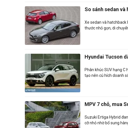
So sánh sedan và
Xe sedan và hatchback là
thước nhỏ gọn, di chuyển
Hyundai Tucson dẫ
Phân khúc SUV hạng C hiệ
tạo nên cú hích doanh s
MPV 7 chỗ, mua Su
Suzuki Ertiga Hybrid đa
cỡ nhỏ nhờ bổ sung hàng