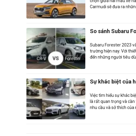
chọn giữa hai mẫu xe nà
Carmudi sẽ đưa ra những
So sánh Subaru Fo
Subaru Forester 2023 và
trường hiện nay. Với thi
đến những người tiêu dùn
Sự khác biệt của 
Việc tìm hiểu sự khác b
là rất quan trọng và cần
nhu cầu và sở thích của