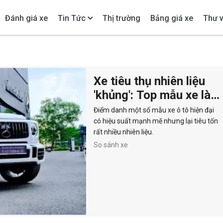
Đánh giá xe
Tin Tức
Thị trường
Bảng giá xe
Thư v
Xe tiêu thụ nhiên liệu
'khủng': Top mẫu xe làm
'thâm hụt' túi tiền của
Điểm danh một số mẫu xe ô tô hiện đại
tài xế
có hiệu suất mạnh mẽ nhưng lại tiêu tốn
rất nhiều nhiên liệu.
So sánh xe