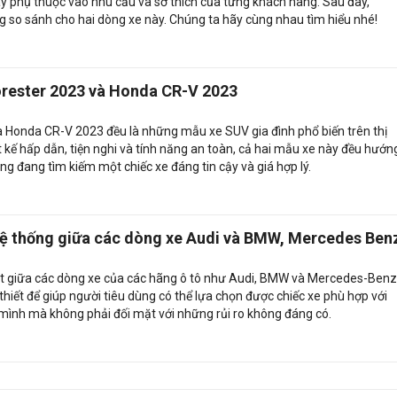
y phụ thuộc vào nhu cầu và sở thích của từng khách hàng. Sau đây,
 so sánh cho hai dòng xe này. Chúng ta hãy cùng nhau tìm hiểu nhé!
rester 2023 và Honda CR-V 2023
 Honda CR-V 2023 đều là những mẫu xe SUV gia đình phổ biến trên thị
ết kế hấp dẫn, tiện nghi và tính năng an toàn, cả hai mẫu xe này đều hướn
g đang tìm kiếm một chiếc xe đáng tin cậy và giá hợp lý.
hệ thống giữa các dòng xe Audi và BMW, Mercedes Ben
iệt giữa các dòng xe của các hãng ô tô như Audi, BMW và Mercedes-Benz
 thiết để giúp người tiêu dùng có thể lựa chọn được chiếc xe phù hợp với
 mình mà không phải đối mặt với những rủi ro không đáng có.