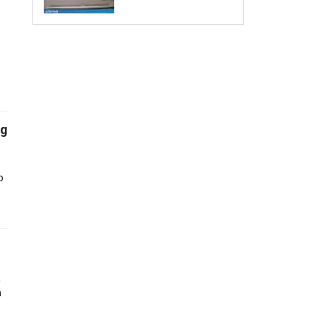
đường, ôtô đâm thẳng
vào nhà
ng
p
à
m