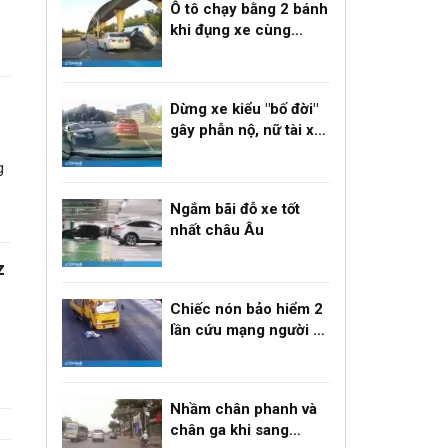
Ô tô chạy bằng 2 bánh
khi đụng xe cùng
chiều chuyển làn ẩu
Dừng xe kiểu "bố đời"
gây phẫn nộ, nữ tài xế
nhận phạt nguội
g
Ngắm bãi đỗ xe tốt
nhất châu Âu
z
Chiếc nón bảo hiểm 2
lần cứu mạng người đi
xe máy
Nhầm chân phanh và
chân ga khi sang