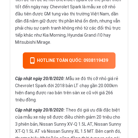
tốt đến ngày nay.
Chevrolet
Spark là mẫu xe cỡ nhỏ
đầu tiên được GM tung vào thị trường Việt Nam, dần
dần đã nắm giữ được thị phần khá ổn định, nhưng vẫn
phải chịu sự cạnh tranh không nhỏ từ các đối thủ trực
tiếp khác như Kia Morning, Hyundai Grand i10 hay
Mitsubishi Mirage.
HOTLINE TOÀN QUỐC: 0938119439
Cập nhật ngày 20
/8/2020:
M
ẫu xe đô thị cỡ nhỏ giá rẻ
Chevrolet Spark đời 2018 bản LT chạy gần 20.000km
hiện đang được rao bán trên sàn xe cũ với giá 266
triệu đồng.
Cập nhật ngày 20
/8/2020:
Theo đó giá ưu đãi đặc biệt
của mẫu xe này sẽ được điều chỉnh giảm 20 triệu cho
3 phiên bản, Nissan Sunny XV-Q 1.5L AT, Nissan Sunny
XT-Q 1.5L AT và Nissan Sunny XL 1.5 MT. Bên cạnh đó,