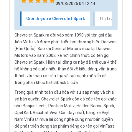
09/08/2026 04:12:44
Giới thiệu xe Chevrolet Spark
Thị trường xe C
Chevrolet Spark ra đời vào năm 1998 với tên gọi đầu
tiên
Matiz
và được phát triển bởi thương hiệu Daewoo
(Hàn Quốc). Sau khi General Motors mua lại Daewoo
Motors vào năm 2002, xe hơi chính thức có tên gọi
Chevrolet Spark. Hiện tại, dòng xe này đã trải qua 4 thế
hệ không có quá nhiều thay đổi về kiểu dáng, vẫn trung
thành với thân xe tròn trịa và sự mạnh mẽ vốn có
trong phân khúc hatchback 5 cửa.
Trong quá trình toàn cầu hóa với sự sáp nhập và chia
sẻ bản quyền, Chevrolet Spark còn có các tên gọi khác
như Baojun Lechi, Pontiac Matiz, Holden Barina Spark,
Opel Karl, Vauxhall Viva. Gần đây nhất, hàng xe Việt
Nam VinFast mua lại công nghệ cũng như bản quyền
để phát triển dòng sản phẩm riêng có tên gọi VinFast