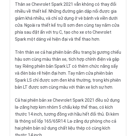
Thân xe Chevrolet Spark 2021 vẫn không có thay đổi
nhiều về thiết kế. Những đường gân dập nổi được gia
giảm khá nhiều, và chỉ sử dụng ở vè bánh và viền dưới
cửa. Ngoài ra thiết kế trụ B sơn đen cùng tay nắm cửa
phía sau đặt ẩn với trụ C, tạo cho xe oto Chevrolet
Spark một dáng vẻ hiện đại và thể thao hơn.
Trên thân xe cả hai phiên bản đều trang bị gương chiếu
hậu sơn cùng màu thân xe, tích hợp chỉnh điện và gập
tay. Riêng phiên bản Spark LT có thêm chức năng sấy
và đèn báo rẽ hiện đại hơn. Tay nắm cửa phiên bản
Spark LS chỉ được sơn đen khá thường, trong khi phiên
bản LT được sơn cùng màu với thân xe lịch sự hơn.
Cả hai phiên bản xe Chevrolet Spark 2021 đều sử dụng
la-zăng hợp kim nhôm 5 chấu kép thể thao, có kích
thước 14 inch, tương đồng với hầu hết đối thủ. Đi kèm
là thông số lốp 165/65R14. La-zăng dự phòng cho cả
hai phiên bản sử dụng chất liệu thép có cùng kích
thước 14 inch.