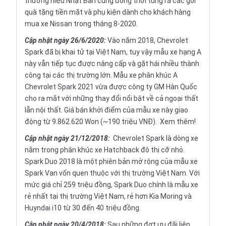
thương hiệu Nhật Bản cũng đồng thời tung ra các gói
quà tặng tiền mặt và phụ kiện dành cho khách hàng
mua xe Nissan trong tháng 8-2020.
Cập nhật ngày 26/6/2020:
Vào năm 2018, Chevrolet
Spark đã bị khai tử tại Việt Nam, tuy vậy mẫu xe hạng A
này vẫn tiếp tục được nâng cấp và gặt hái nhiều thành
công tại các thị trường lớn. Mẫu xe phân khúc A
Chevrolet Spark 2021 vừa được công ty GM Hàn Quốc
cho ra mắt với những thay đổi nổi bật về cả ngoại thất
lẫn nội thất. Giá bán khởi điểm của mẫu xe này giao
động từ 9.862.620 Won (~190 triệu VNĐ).
Xem thêm!
Cập nhật ngày
21/12/2018:
Chevrolet Spark là dòng xe
nằm trong phân khúc xe Hatchback đô thị cỡ nhỏ.
Spark Duo 2018 là một phiên bản mở rộng của mẫu xe
Spark Van vốn quen thuộc với thị trường Việt Nam. Với
mức giá chỉ 259 triệu đồng, Spark Duo chính là mẫu xe
rẻ nhất tại thị trường Việt Nam, rẻ hơn Kia Moring và
Huyndai i10 từ 30 đến 40 triệu đồng.
Cập nhật ngày 20/4/2018:
Sau những đợt ưu đãi liên