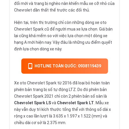
đổi mới và trang bị nghèo nàn khiến mẫu xe cỡ nhỏ của
Chevrolet
dần thất thế trước các đối thủ.
Hiện tại, trên thị trường chỉ còn những dòng xe oto
Chevrolet Spark cũ để người mua xe lựa chọn. Giá bán
lại cũng khá mếm so với việc lựa chọn một dòng xe
hạng A mới hiện nay. Vậy đâu là những ưu điểm quyết
định lựa chọn dòng xe này.
HOTLINE TOÀN QUỐC: 0938119439
Xe oto Chevrolet Spark từ 2016 đã loại bỏ hoàn toàn
phiên bản trang bị số tự động LTZ. Do đó phiên bản
Chevrolet Spark 2021
chỉ còn 2 phiên bản số sàn là
Chevrolet Spark LS
và
Chevrolet Spark LT
. Mẫu xe
này vẫn duy trì kích thước tổng thể với thông số dài x
rộng x cao lần lượt là 3.635 x 1.597 x 1.522 (mm) và
chiều dài cơ sở là 2.375 mm.