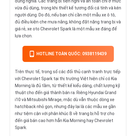
đúng nghĩa. Các trang bị tiện nghi và an toàn chỉ ở mức
vừa đủ dùng, trong khi thiết kế tương đối cá tính và kén
người dùng. Do đó, nếu bạn chỉ cần một mẫu xe ô tô,
đủ điều kiện che mưa nắng, không đặt nặng trang bị và
giá rẻ, xe oto Chevrolet Spark là một mẫu xe đáng để
lựa chọn.
HOTLINE TOÀN QUỐC: 0938119439
Trên thực tế, trong số các đối thủ cạnh tranh trực tiếp
với Chevrolet Spark tại thị trường Việt hiện chỉ có Kia
Morning là đủ tầm, từ thiết kế kiểu dáng, chất lượng kỹ
thuật cho đến giá thành bán ra. Riêng Hyundai Grand
i10 và Mitsubishi Mirage, mặc dù vẫn thuộc dòng xe
hatchback nhỏ gọn, nhưng đây lại là các mẫu xe gần
như tiệm cận với phân khúc B về trang bị hỗ trợ cho
đến giá bán cao hơn hẳn Kia Morning hay Chevrolet
Spark.