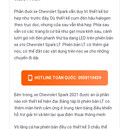
Phần đuôi xe Chevrolet Spark vẫn duy trì thiết kế bó
hẹp như trước đây. Dù thiết kế cụm đèn hậu halogen
theo trục dọc, nhưng cửa sau vẫn khá hẹp. Phía sau
vẫn có các trang bị cơ bả như gạt mưa kính sau, cánh
lướt gió với đèn phanh thứ ba dạng LED trên phiên bản
xe oto Chevrolet Spark LT. Phiên bản LT có thêm giá
nóc, có thể đặt các vật dụng trên nóc xe cho những
chuyến đi dài.
HOTLINE TOÀN QUỐC: 0938119439
Bên trong, xe Chevrolet Spark 2021 được an ủi phần
nào với thiết kế hiện đại. Bảng táp lô phiên bản LT có
thêm màn hình cảm ứng ở trung tâm bảng điều khiển
hỗ trợ giải trí và liên lạc qua điện thoại thông minh.
Vô lăng cả hai phiên bản đều có thiết kế 3 chấu thể