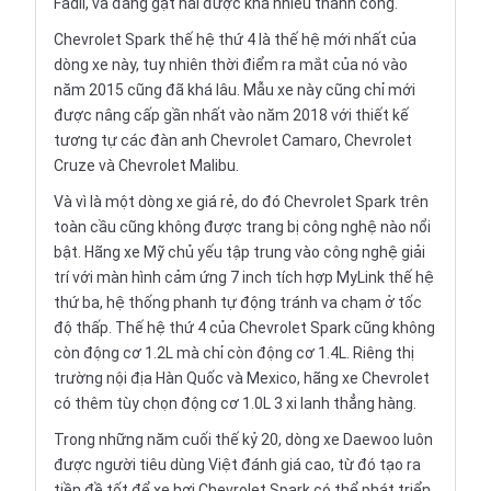
Fadil, và đang gặt hái được khá nhiều thành công.
Chevrolet Spark thế hệ thứ 4 là thế hệ mới nhất của
dòng xe này, tuy nhiên thời điểm ra mắt của nó vào
năm 2015 cũng đã khá lâu. Mẫu xe này cũng chỉ mới
được nâng cấp gần nhất vào năm 2018 với thiết kế
tương tự các đàn anh Chevrolet Camaro, Chevrolet
Cruze và Chevrolet Malibu.
Và vì là một dòng xe giá rẻ, do đó Chevrolet Spark trên
toàn cầu cũng không được trang bị công nghệ nào nổi
bật. Hãng xe Mỹ chủ yếu tập trung vào công nghệ giải
trí với màn hình cảm ứng 7 inch tích hợp MyLink thế hệ
thứ ba, hệ thống phanh tự động tránh va chạm ở tốc
độ thấp. Thế hệ thứ 4 của Chevrolet Spark cũng không
còn động cơ 1.2L mà chỉ còn động cơ 1.4L. Riêng thị
trường nội địa Hàn Quốc và Mexico, hãng xe Chevrolet
có thêm tùy chọn động cơ 1.0L 3 xi lanh thẳng hàng.
Trong những năm cuối thế kỷ 20, dòng xe Daewoo luôn
được người tiêu dùng Việt đánh giá cao, từ đó tạo ra
tiền đề tốt để xe hơi Chevrolet Spark có thể phát triển