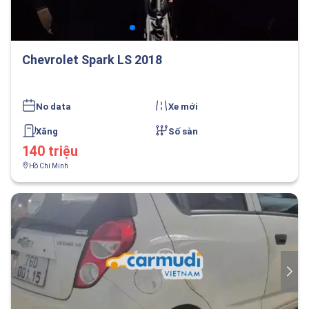
Chevrolet Spark LS 2018
No data
Xe mới
Xăng
Số sàn
140 triệu
Hồ Chí Minh