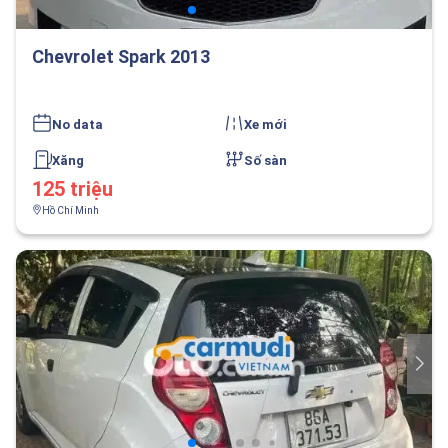
Chevrolet Spark 2013
No data
Xe mới
Xăng
Số sàn
125 triệu
Hồ Chí Minh