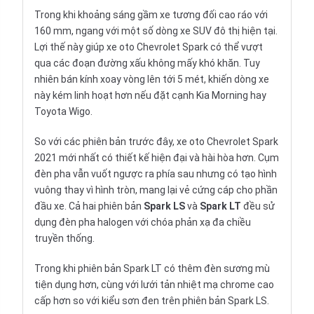
Trong khi khoảng sáng gầm xe tương đối cao ráo với
160 mm, ngang với một số dòng
xe SUV
đô thị hiện tại.
Lợi thế này giúp xe oto Chevrolet Spark có thể vượt
qua các đoạn đường xấu không mấy khó khăn. Tuy
nhiên bán kính xoay vòng lên tới 5 mét, khiến dòng xe
này kém linh hoạt hơn nếu đặt cạnh
Kia Morning
hay
Toyota Wigo
.
So với các phiên bản trước đây, xe oto Chevrolet Spark
2021 mới nhất có thiết kế hiện đại và hài hòa hơn. Cụm
đèn pha vẫn vuốt ngược ra phía sau nhưng có tạo hình
vuông thay vì hình tròn, mang lại vẻ cứng cáp cho phần
đầu xe. Cả hai phiên bản
Spark LS
và
Spark LT
đều sử
dụng đèn pha halogen với chóa phản xạ đa chiều
truyền thống.
Trong khi phiên bản Spark LT có thêm đèn sương mù
tiện dụng hơn, cùng với lưới tản nhiệt mạ chrome cao
cấp hơn so với kiểu sơn đen trên phiên bản Spark LS.