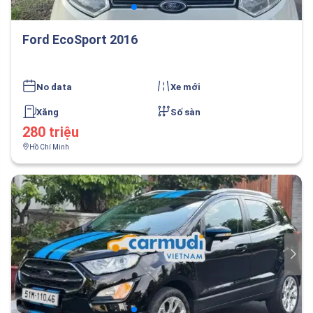
Ford EcoSport 2016
No data
Xe mới
Xăng
Số sàn
280 triệu
Hồ Chí Minh