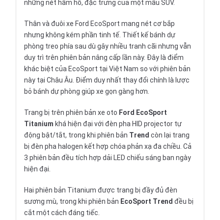
những nét hầm hố, đặc trưng của một mẫu SUV.
Thân và đuôi xe Ford EcoSport mang nét cơ bắp
nhưng không kém phần tinh tế. Thiết kế bánh dự
phòng treo phía sau dù gây nhiều tranh cãi nhưng vẫn
duy trì trên phiên bản nâng cấp lần này. Đây là điểm
khác biệt của EcoSport tại Việt Nam so với phiên bản
này tại Châu Âu. Điểm duy nhất thay đổi chính là lược
bỏ bánh dự phòng giúp xe gọn gàng hơn.
Trang bị trên phiên bản xe oto
Ford EcoSport
Titanium
khá hiện đại với đèn pha HID projector tự
động bật/tắt, trong khi phiên bản
Trend
còn lại trang
bị đèn pha halogen kết hợp chóa phản xạ đa chiều. Cả
3 phiên bản đều tích hợp dải LED chiếu sáng ban ngày
hiện đại.
Hai phiên bản Titanium được trang bị đầy đủ đèn
sương mù, trong khi phiên bản
EcoSport
Trend
đều bị
cắt một cách đáng tiếc.