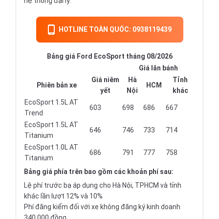
hệ thống đại lý.
HOTLINE TOÀN QUỐC: 0938119439
Bảng giá Ford EcoSport tháng 08/2026
Giá lăn bánh
Giá niêm
Hà
Tỉnh
Phiên bản xe
HCM
yết
Nội
khác
EcoSport 1.5L AT
603
698
686
667
Trend
EcoSport 1.5L AT
646
746
733
714
Titanium
EcoSport 1.0L AT
686
791
777
758
Titanium
Bảng giá phía trên bao gồm các khoản phí sau:
Lệ phí trước bạ áp dụng cho Hà Nội, TPHCM và tỉnh
khác lần lượt 12% và 10%
Phí đăng kiểm đối với xe không đăng ký kinh doanh
340.000 đồng