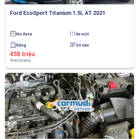
Ford EcoSport Titanium 1.5L AT 2021
No data
Xe mới
Xăng
Số sàn
458 triệu
Hồ Chí Minh