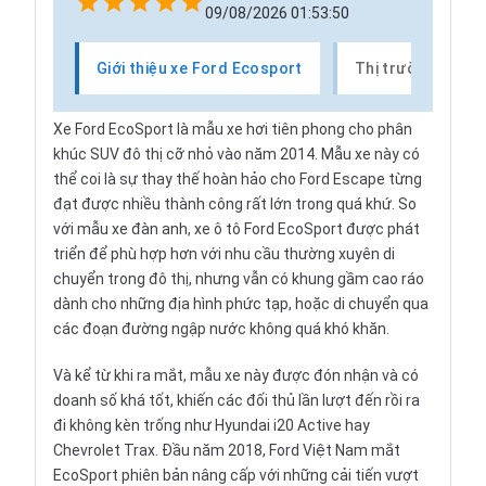
09/08/2026 01:53:50
Giới thiệu xe Ford Ecosport
Thị trường xe Fo
Xe
Ford EcoSport
là mẫu xe hơi tiên phong cho phân
khúc SUV đô thị cỡ nhỏ vào năm 2014. Mẫu xe này có
thể coi là sự thay thế hoàn hảo cho Ford Escape từng
đạt được nhiều thành công rất lớn trong quá khứ. So
với mẫu xe đàn anh, xe ô tô Ford EcoSport được phát
triển để phù hợp hơn với nhu cầu thường xuyên di
chuyển trong đô thị, nhưng vẫn có khung gầm cao ráo
dành cho những địa hình phức tạp, hoặc di chuyển qua
các đoạn đường ngập nước không quá khó khăn.
Và kể từ khi ra mắt, mẫu xe này được đón nhận và có
doanh số khá tốt, khiến các đối thủ lần lượt đến rồi ra
đi không kèn trống như Hyundai i20 Active hay
Chevrolet Trax. Đầu năm 2018,
Ford
Việt Nam mắt
EcoSport phiên bản nâng cấp với những cải tiến vượt