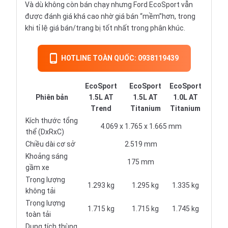
Và dù không còn bán chạy nhưng Ford EcoSport vẫn
được đánh giá khá cao nhờ giá bán “mềm”hơn, trong
khi tỉ lệ giá bán/trang bị tốt nhất trong phân khúc.
HOTLINE TOÀN QUỐC: 0938119439
EcoSport
EcoSport
EcoSport
Phiên bản
1.5L AT
1.5L AT
1.0L AT
Trend
Titanium
Titanium
Kích thước tổng
4.069 x 1.765 x 1.665 mm
thể (DxRxC)
Chiều dài cơ sở
2.519 mm
Khoảng sáng
175 mm
gầm xe
Trọng lượng
1.293 kg
1.295 kg
1.335 kg
không tải
Trọng lượng
1.715 kg
1.715 kg
1.745 kg
toàn tải
Dung tích thùng