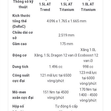
Thông số kỹ
1.5L AT
1.5L AT
1.0L AT
thuật
Trend
Titanium
Titanium
Kích thước
tổng thể
4.096 x 1.765 x 1.665 mm
(DxRxC)
Chiều dài cơ
2.519 mm
sở
Gầm cao
175 mm
Xăng 1.0L
Động cơ
Xăng, 1.5L Dragon 12 van i3
Ecoboost 12
van i3
Dung tích
1.496 cc
998 cc
123 mã lực
Công suất
121 mã lực tại 6500
tại 6000
cực đại
vòng/phút
vòng/phút
170 Nm tại
Mô-men
151 Nm tại 4500
1400 - 4500
xoắn cực đại
vòng/phút
vòng/phút
Hộp số
Tự động 6 cấp