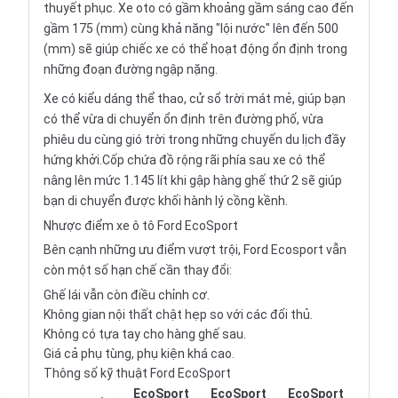
thuyết phục. Xe oto có gầm khoảng gầm sáng cao đến
gầm 175 (mm) cùng khả năng "lội nước" lên đến 500
(mm) sẽ giúp chiếc xe có thể hoạt động ổn định trong
những đoạn đường ngập nặng.
Xe có kiểu dáng thể thao, cử sổ trời mát mẻ, giúp bạn
có thể vừa di chuyển ổn định trên đường phố, vừa
phiêu du cùng gió trời trong những chuyến du lịch đầy
hứng khởi.Cốp chứa đồ rộng rãi phía sau xe có thể
nâng lên mức 1.145 lít khi gập hàng ghế thứ 2 sẽ giúp
bạn di chuyển được khối hành lý cồng kềnh.
Nhược điểm xe ô tô Ford EcoSport
Bên cạnh những ưu điểm vượt trội, Ford Ecosport vẫn
còn một số hạn chế cần thay đổi:
Ghế lái vẫn còn điều chỉnh cơ.
Không gian nội thất chật hẹp so với các đối thủ.
Không có tựa tay cho hàng ghế sau.
Giá cả phụ tùng, phụ kiện khá cao.
Thông số kỹ thuật Ford EcoSport
EcoSport
EcoSport
EcoSport