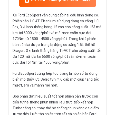
HOTLINE TOÀN QUỐC: 0938119439
Xe
Ford
EcoSport vẫn cung cấp hai cấu hình động cơ.
Phiên bản 1.0 AT Titanium sử dụng động cơ xăng 1.0L
Fox, 3 xi lanh thẳng hàng 12 van cho công suất 123 mã
lực tại 6000 vòng/phút và mô-men xoắn cực đại
170Nm từ 1500 - 4500 vòng/phút. Trong khi 2 phiên
bản còn lại được trang bị động cơ xăng 1.5L thế hệ
Dragon, 3 xi lanh thẳng hàng Ti-VCT cho công suất tối
đa 120 mã lực tại 6500 vòng/phút và mô-men xoắn
cực đại 151Nm tại 4500 vòng/phút.
Ford EcoSport cũng tiếp tục trang bị hộp số tự động
biến mô thủy lực SelectShift 6 cấp mới giúp tăng tốc
mượt, êm và mạnh mẽ hơn.
Góp phần đạt hiệu suất tốt hơn phiên bản trước còn
đến từ hệ thống phun nhiên liệu trực tiếp kết hợp
Turbo tăng áp, thay thế hệ thống phun xăng đa điểm
trước đây. Lưới tản nhiệt trên tất cả phiên bản Ford