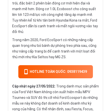
trội, đặc biệt 2 phiên bản động cơ mới hiện đại và
mạnh mẽ hơn. Động cơ 1.0L Ecoboost cho công suất
lên tới 123 mã lực với công nghệ tăng áp mạnh mẽ.
Tuy nhiên kể từ khi tân binh Hyundai Kona ra mắt, Ford
EcoSport dần bị cạnh tranh và mất ngôi vương vào tay
đổi thủ.
Trong năm 2020, Ford EcoSport có những nâng cấp
quan trọng như bỏ bánh dự phòng treo phía sau, cũng
như nâng cấp trang bị để cạnh tranh với một loạt đối
thủ mới như Kia Seltos hay MG ZS.
HOTLINE TOÀN QUỐC: 0938119439
Cập nhật ngày 27/05/2022:
Trong danh mục sản phẩm
của Ford Việt Nam không còn xuất hiện mẫu MPV
Tourneo và SUV đô thị cỡ nhỏ Ford Ecosport do những
mẫu xe này không đạt doanh số kinh doanh như kỳ
vọng của hãng. Có thể nhận định, sau Fiesta, Focus,