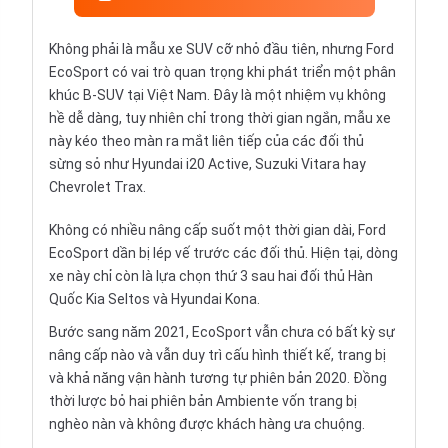
Không phải là mẫu xe SUV cỡ nhỏ đầu tiên, nhưng Ford
EcoSport có vai trò quan trọng khi phát triển một phân
khúc B-SUV tại Việt Nam. Đây là một nhiệm vụ không
hề dễ dàng, tuy nhiên chỉ trong thời gian ngắn, mẫu xe
này kéo theo màn ra mắt liên tiếp của các đối thủ
sừng sỏ như Hyundai i20 Active, Suzuki Vitara hay
Chevrolet Trax.
Không có nhiều nâng cấp suốt một thời gian dài, Ford
EcoSport dần bị lép vế trước các đối thủ. Hiện tại, dòng
xe này chỉ còn là lựa chọn thứ 3 sau hai đối thủ Hàn
Quốc Kia Seltos và Hyundai Kona.
Bước sang năm 2021, EcoSport vẫn chưa có bất kỳ sự
nâng cấp nào và vẫn duy trì cấu hình thiết kế, trang bị
và khả năng vận hành tương tự phiên bản 2020. Đồng
thời lược bỏ hai phiên bản Ambiente vốn trang bị
nghèo nàn và không được khách hàng ưa chuộng.