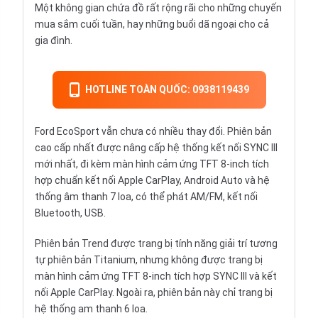
Một không gian chứa đồ rất rộng rãi cho những chuyến
mua sắm cuối tuần, hay những buổi dã ngoại cho cả
gia đình.
HOTLINE TOÀN QUỐC: 0938119439
Ford EcoSport vẫn chưa có nhiều thay đổi. Phiên bản
cao cấp nhất được nâng cấp hệ thống kết nối SYNC III
mới nhất, đi kèm màn hình cảm ứng TFT 8-inch tích
hợp chuẩn kết nối Apple CarPlay, Android Auto và hệ
thống âm thanh 7 loa, có thể phát AM/FM, kết nối
Bluetooth, USB.
Phiên bản Trend được trang bị tính năng giải trí tương
tự phiên bản Titanium, nhưng không được trang bị
màn hình cảm ứng TFT 8-inch tích hợp SYNC III và kết
nối Apple CarPlay. Ngoài ra, phiên bản này chỉ trang bị
hệ thống am thanh 6 loa.