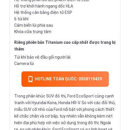
Hỗ trợ khởi hành ngang dốc HLA
Hệ thống cân bằng điện tử ESP
6 túi khí
Cảm biến lùi phía sau
Khóa cửa trung tâm
Riêng phiên bản Titanium cao cấp nhất được trang bị
thêm
Túi khí bảo vệ đầu gối người lái
Camera lùi
HOTLINE TOÀN QUỐC: 0938119439
Trong phân khúc SUV đô thị, Ford EcoSport cùng cạnh
tranh với Hyundai Kona, Honda HR-V. So với các đối thủ,
mẫu SUV cỡ nhỏ của Ford nổi bật với phong cách thiết
kế chắc chắn và cơ bắp, tuy nhiên vẫn không kém nét
hiện đại phù hợp với việc sử dụng trong đô thị. Ngoài
ra, so với phân khúc, Ford EcoSport có sự linh hoạt và