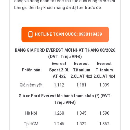
cảng và đang hoàn tất các thủ tục cuối cùng trước khi
bàn gio đến tay khách hàng đã đặt xe trước đó.
HOTLINE TOÀN QUỐC: 0938119439
BẢNG GIÁ FORD EVEREST MỚI NHẤT THÁNG 08/2026
(ĐVT: Triệu VNĐ)
Everest
Everest
Everest
Phiên bản
Sport 2.0L
Titanium
Titanium
AT 4x2
2.0L AT 4x2
2.0L AT 4x4
Giá niêm yết
1.112
1.181
1.399
Giá xe Ford Everest lăn bánh tham khảo (*) (ĐVT:
Triệu VNĐ)
Hà Nội
1.268
1.345
1.590
Tp.HCM
1.246
1.322
1.562