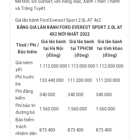
Meteor, Đỏ Sunset, Ghi Vàng, Bạc, Xanh Thiên Thanh
và Trắng Tuyết.
Giá lăn bánh Ford Everest Sport 2.0L AT 4x2
BẢNG GIÁ LĂN BÁNH FORD EVEREST SPORT 2.0L AT
4X2 MỚI NHẤT 2022
Giá lăn bánh
Giá lăn bánh
Giá lăn bánh
Thuế / Phí /
tại Hà Nội
tại TPHCM
tại tỉnh khác
Bảo hiểm
(đồng)
(đồng)
(đồng)
Giá niêm
1.112.000.000
1.112.000.000
1.112.000.000
yết
Phí trước
133.440.000
111.200.000
111.200.000
bạ
Phí đăng
340.000
340.000
340.000
kiểm
Phí bảo trì
1.560.000
1.560.000
1.560.000
đường bộ
Bảo hiểm
trách
873.400
873.400
873.400
nhiệm dân