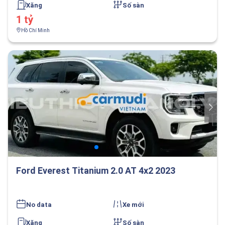
Xăng
Số sàn
1 tỷ
Hồ Chí Minh
Ford Everest Titanium 2.0 AT 4x2 2023
No data
Xe mới
Xăng
Số sàn