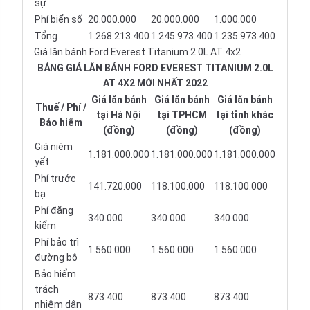
sự
Phí biển số
20.000.000
20.000.000
1.000.000
Tổng
1.268.213.400
1.245.973.400
1.235.973.400
Giá lăn bánh Ford Everest Titanium 2.0L AT 4x2
BẢNG GIÁ LĂN BÁNH FORD EVEREST TITANIUM 2.0L
AT 4X2 MỚI NHẤT 2022
Giá lăn bánh
Giá lăn bánh
Giá lăn bánh
Thuế / Phí /
tại Hà Nội
tại TPHCM
tại tỉnh khác
Bảo hiểm
(đồng)
(đồng)
(đồng)
Giá niêm
1.181.000.000
1.181.000.000
1.181.000.000
yết
Phí trước
141.720.000
118.100.000
118.100.000
bạ
Phí đăng
340.000
340.000
340.000
kiểm
Phí bảo trì
1.560.000
1.560.000
1.560.000
đường bộ
Bảo hiểm
trách
873.400
873.400
873.400
nhiệm dân