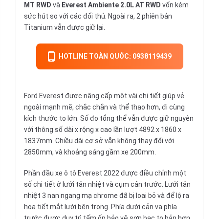
MT RWD
và
Everest Ambiente 2.0L AT RWD
vốn kém
sức hút so với các đối thủ. Ngoài ra, 2 phiên bản
Titanium vẫn được giữ lại.
HOTLINE TOÀN QUỐC: 0938119439
Ford Everest được nâng cấp một vài chi tiết giúp vẻ
ngoài mạnh mẽ, chắc chắn và thể thao hơn, đi cùng
kích thước to lớn. Số đo tổng thể vẫn được giữ nguyên
với thông số dài x rộng x cao lần lượt 4892 x 1860 x
1837mm. Chiều dài cơ sở vẫn không thay đổi với
2850mm, và khoảng sáng gầm xe 200mm.
Phần đầu xe ô tô Everest 2022 được điều chỉnh một
số chi tiết ở lưới tản nhiệt và cụm cản trước. Lưới tản
nhiệt 3 nan ngang mạ chrome đã bị loại bỏ và để lộ ra
họa tiết mắt lưới bên trong. Phía dưới cản va phía
trước được duy trì tấm ốp bảo vệ sơn bạc to bản hơn,