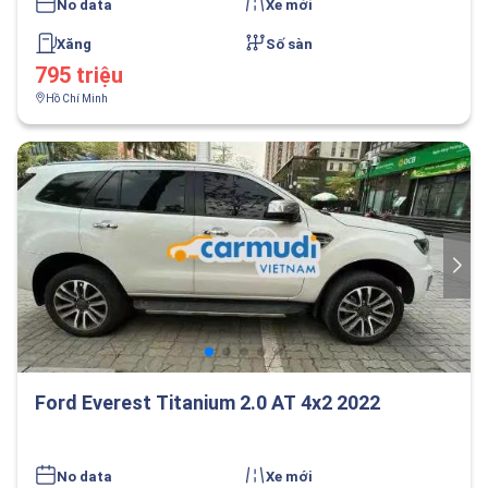
No data
Xe mới
Xăng
Số sàn
795 triệu
Hồ Chí Minh
Ford Everest Titanium 2.0 AT 4x2 2022
No data
Xe mới