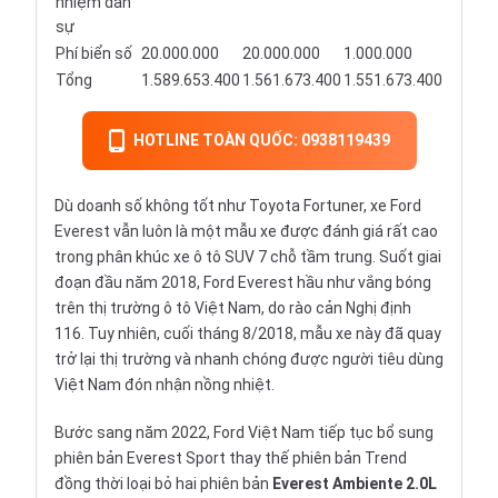
nhiệm dân
sự
Phí biển số
20.000.000
20.000.000
1.000.000
Tổng
1.589.653.400
1.561.673.400
1.551.673.400
HOTLINE TOÀN QUỐC: 0938119439
Dù doanh số không tốt như Toyota Fortuner, xe Ford
Everest vẫn luôn là một mẫu xe được đánh giá rất cao
trong phân khúc xe ô tô SUV 7 chỗ tầm trung. Suốt giai
đoạn đầu năm 2018, Ford Everest hầu như vắng bóng
trên thị trường ô tô Việt Nam, do rào cản Nghị định
116. Tuy nhiên, cuối tháng 8/2018, mẫu xe này đã quay
trở lại thị trường và nhanh chóng được người tiêu dùng
Việt Nam đón nhận nồng nhiệt.
Bước sang năm 2022,
Ford
Việt Nam tiếp tục bổ sung
phiên bản Everest Sport thay thế phiên bản Trend
đồng thời loại bỏ hai phiên bản
Everest Ambiente 2.0L