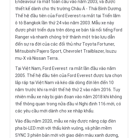
Endeavour ra mắt toàn cầu vào năm 2003, và được
thiết kế dành cho thị trường Châu Á - Thái Bình Dương.
Thế hệ đầu tiên của Ford Everest ra mắt tại Triển lãm
ô tô Bangkok lần thứ 24 vào năm 2003. Mẫu xe này
được phát triển dựa trên dòng xe bán tải nổi tiếng Ford
Ranger và nhanh chóng trở thành một trào lưu dẫn
đến sự ra đời của các đối thủ như Toyota Fortuner,
Mitsubishi Pajero Sport, Chevrolet Trailblazer, Isuzu
mu-X và Nissan Terra..
Tại Việt Nam,
Ford Everest
ra mắt lần đầu vào năm
2005. Thế hệ đầu tiên của Ford Everest được lựa chọn
lắp ráp tại Việt Nam và kéo dài dòng đời lên đến 10
năm trước khi ra mắt thế hệ thứ 2 vào năm 2016. Tuy
nhiên mẫu xe này bị gián đoạn vào năm 2018 khi không
thể thông quan trong nửa đầu vì Nghị định 116 mới, có
các yêu cầu mới dành cho xe nhập khẩu.
Vào đầu năm 2020, mẫu xe này được nâng cáp đèn
pha bi-LED mới với thấu kính vuông, và phần mềm
SYNC 3 phiên bản mới với giao diện màu xanh dương,