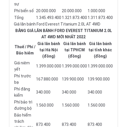
sự
Phí biển số
20.000.000
20.000.000
1.000.000
Tổng
1.345.493.400
1.321.873.400
1.311.873.400
Giá lăn bánh Ford Everest Titanium 2.0L AT 4WD
BẢNG GIÁ LĂN BÁNH FORD EVEREST TITANIUM 2.0L
AT 4WD MỚI NHẤT 2022
Giá lăn bánh
Giá lăn bánh
Giá lăn bánh
Thuế / Phí /
tại Hà Nội
tại TPHCM
tại tỉnh khác
Bảo hiểm
(đồng)
(đồng)
(đồng)
Giá niêm
1.399.000.000
1.399.000.000
1.399.000.000
yết
Phí trước
167.880.000
139.900.000
139.900.000
bạ
Phí đăng
340.000
340.000
340.000
kiểm
Phí bảo trì
1.560.000
1.560.000
1.560.000
đường bộ
Bảo hiểm
trách
873.400
873.400
873.400