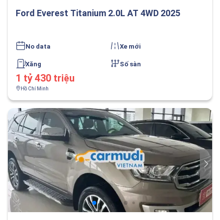
Ford Everest Titanium 2.0L AT 4WD 2025
No data
Xe mới
Xăng
Số sàn
1 tỷ 430 triệu
Hồ Chí Minh