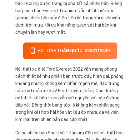
báo rẽ cũng được trang bị cho tất cả phiên bản. Riêng
hai phiên bản Everest Titanium vẫn nhỉnh hơn với
gương chiếu hậu sấy điện tiện lợi trong khi di chuyển
dưới trời mưa, tối ưu khả năng quan sát hai bên khi
chuyển làn hay vượt mặt.
HOTLINE TOÀN QUỐC: 0938119439
Nội thất xe ô tô Ford Everest 2022 vẫn mang phong
cách thiết kế như phiên bản trước đây, hiện đại, phóng
khoáng nhưng không kém phần mạnh mẽ, đặc trưng
của một mẫu xe SUV Ford truyền thống. Các đường
nét thiết kế bên trong vẫn giữ nguyên với các đường
dập nổi. Đồng thời bảng táp-lô không kém phần sang
trọng khi kết hợp hài hòa vật liệu ốp nhựa, da và viền
kim loại trên phiên bản cao cấp nhất.
Cả ba phiên bản Sport và Titanium đều có nội thất bọc