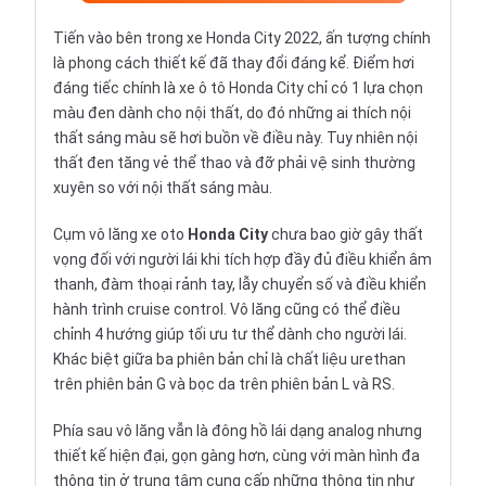
Tiến vào bên trong xe Honda City 2022, ấn tượng chính
là phong cách thiết kế đã thay đổi đáng kể. Điểm hơi
đáng tiếc chính là xe ô tô Honda City chỉ có 1 lựa chọn
màu đen dành cho nội thất, do đó những ai thích nội
thất sáng màu sẽ hơi buồn về điều này. Tuy nhiên nội
thất đen tăng vẻ thể thao và đỡ phải vệ sinh thường
xuyên so với nội thất sáng màu.
Cụm vô lăng xe oto
Honda City
chưa bao giờ gây thất
vọng đối với người lái khi tích hợp đầy đủ điều khiển âm
thanh, đàm thoại rảnh tay, lẫy chuyển số và điều khiển
hành trình cruise control. Vô lăng cũng có thể điều
chỉnh 4 hướng giúp tối ưu tư thể dành cho người lái.
Khác biệt giữa ba phiên bản chỉ là chất liệu urethan
trên phiên bản G và bọc da trên phiên bản L và RS.
Phía sau vô lăng vẫn là đông hồ lái dạng analog nhưng
thiết kế hiện đại, gọn gàng hơn, cùng với màn hình đa
thông tin ở trung tâm cung cấp những thông tin như