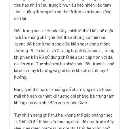
tiêu hao nhiên liệu trung bình, tiêu hao nhiên liệu tạm
thời, quãng đường còn có thể đi được với lượng xăng
còn lại ...
Đặc trưng của xe Honda City chính là thiết kế ghế ngồi
to bản, không phải ghế thể thao nhưng có thiết kế
tương đối bám lưng trong điều kiện hoạt động thông
thường. Phiên bản L và G trang bị ghế ngồi bọc nỉ, trong
khi phiên bản RS sử dụng chất liệu cao cấp hơn với da,
da lộn và nỉ. Tuy nhiên cả ba phiên bản đều trang bị ghế
lái chỉnh tay 6 hướng và ghế hành khách chỉnh tay 4
hướng.
Hàng ghế thứ hai có khoảng để chân rộng rãi và thoải
mái nhờ sàn xe thiết kế tương đối phẳng, bệ trung tâm
không quá cao như đàn anh Honda Civic.
Tuy nhiên hàng ghế thứ hai không thể gập phẳng theo
tỉ lệ 60:40 để thông với khoang chứa đồ như trước đây.
Điều này khiến người dùng đôi chút bất tiện cần chở