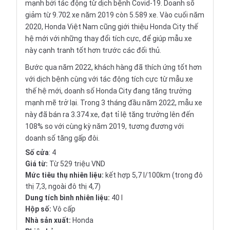
mạnh bởi tác động từ dịch bệnh Covid-19. Doanh số
giảm từ 9.702 xe năm 2019 còn 5.589 xe. Vào cuối năm
2020, Honda Việt Nam cũng giới thiệu Honda City thế
hệ mới với những thay đổi tích cực, để giúp mẫu xe
này cạnh tranh tốt hơn trước các đối thủ.
Bước qua năm 2022, khách hàng đã thích ứng tốt hơn
với dịch bệnh cùng với tác động tích cực từ mẫu xe
thế hệ mới, doanh số Honda City đang tăng trưởng
mạnh mẽ trở lại. Trong 3 tháng đầu năm 2022, mẫu xe
này đã bán ra 3.374 xe, đạt tỉ lệ tăng trưởng lên đến
108% so với cùng kỳ năm 2019, tương đương với
doanh số tăng gấp đôi.
Số cửa
: 4
Giá từ:
Từ 529 triệu VND
Mức tiêu thụ nhiên liệu:
kết hợp 5,7 l/100km (trong đô
thị 7,3, ngoài đô thị 4,7)
Dung tích bình nhiên liệu:
40 l
Hộp số:
Vô cấp
Nhà sản xuất:
Honda