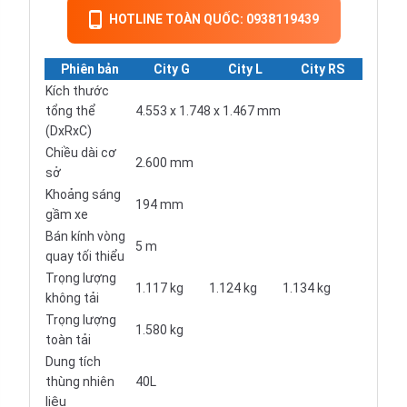
HOTLINE TOÀN QUỐC: 0938119439
Phiên bản
City G
City L
City RS
Kích thước
tổng thể
4.553 x 1.748 x 1.467 mm
(DxRxC)
Chiều dài cơ
2.600 mm
sở
Khoảng sáng
194 mm
gầm xe
Bán kính vòng
5 m
quay tối thiểu
Trọng lượng
1.117 kg
1.124 kg
1.134 kg
không tải
Trọng lượng
1.580 kg
toàn tải
Dung tích
thùng nhiên
40L
liệu