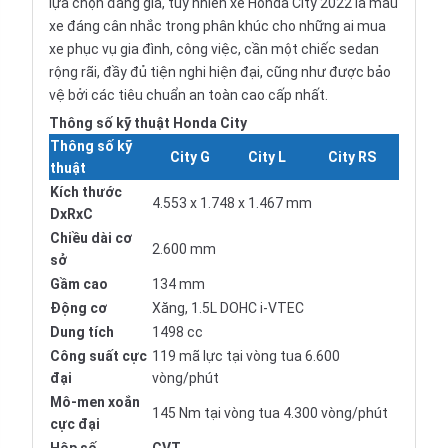
lựa chọn đáng giá, tuy nhiên xe Honda City 2022 là mẫu
xe đáng cân nhắc trong phân khúc cho những ai mua
xe phục vụ gia đình, công việc, cần một chiếc sedan
rộng rãi, đầy đủ tiện nghi hiện đại, cũng như được bảo
vệ bởi các tiêu chuẩn an toàn cao cấp nhất.
Thông số kỹ thuật Honda City
Thông số kỹ
City G
City L
City RS
thuật
Kích thước
4.553 x 1.748 x 1.467 mm
DxRxC
Chiều dài cơ
2.600 mm
sở
Gầm cao
134 mm
Động cơ
Xăng, 1.5L DOHC i-VTEC
Dung tích
1498 cc
Công suất cực
119 mã lực tại vòng tua 6.600
đại
vòng/phút
Mô-men xoắn
145 Nm tại vòng tua 4.300 vòng/phút
cực đại