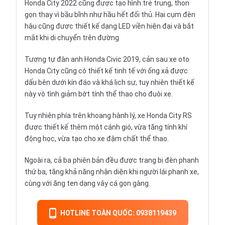
Honda City 2022 cũng được tạo hình trẻ trung, thon
gọn thay vì bầu bĩnh như hầu hết đối thủ. Hai cụm đèn
hậu cũng được thiết kế dạng LED viền hiện đại và bắt
mắt khi di chuyển trên đường
Tương tự đàn anh Honda Civic 2019, cản sau xe oto
Honda City cũng có thiết kế tinh tế với ống xả được
dấu bên dưới kín đáo và khá lịch sự, tuy nhiên thiết kế
này vô tình giảm bớt tính thể thao cho đuôi xe.
Tuy nhiên phía trên khoang hành lý, xe Honda City RS
được thiết kế thêm một cánh gió, vừa tăng tính khí
động học, vừa tạo cho xe đậm chất thể thao.
Ngoài ra, cả ba phiên bản đều được trang bị đèn phanh
thứ ba, tăng khả năng nhận diện khi người lái phanh xe,
cùng với ăng ten dạng vây cá gọn gàng.
HOTLINE TOÀN QUỐC: 0938119439