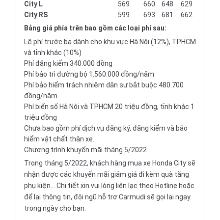
City L
569
660
648
629
City RS
599
693
681
662
Bảng giá
phía trên bao gồm các loại phí sau:
Lệ phí trước bạ dành cho khu vực Hà Nội (12%), TPHCM
và tỉnh khác (10%)
Phí đăng kiểm 340.000 đồng
Phí bảo trì đường bộ 1.560.000 đồng/năm
Phí bảo hiểm trách nhiệm dân sự bắt buộc 480.700
đồng/năm
Phí biển số Hà Nội và TPHCM 20 triệu đồng, tỉnh khác 1
triệu đồng
Chưa bao gồm phí dịch vụ đăng ký, đăng kiểm và bảo
hiểm vật chất thân xe.
Chương trình khuyến mãi tháng 5/2022
Trong tháng 5/2022, khách hàng mua xe
Honda City
sẽ
nhận được các khuyến mãi giảm giá đi kèm quà tặng
phụ kiện... Chi tiết xin vui lòng liên lạc theo Hotline hoặc
để lại thông tin, đội ngũ hỗ trợ Carmudi sẽ gọi lại ngay
trong ngày cho bạn.