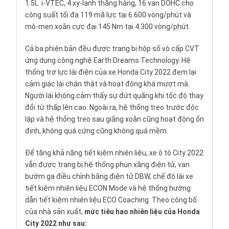
1.5L i-VTEC, 4 xy-lanh thẳng hàng, 16 van DOHC cho
công suất tối đa 119 mã lực tại 6.600 vòng/phút và
mô-men xoắn cực đại 145 Nm tại 4.300 vòng/phút.
Cả ba phiên bản đều được trang bị hộp số vô cấp CVT
ứng dụng công nghệ Earth Dreams Technology. Hệ
thống trợ lực lái điện của xe Honda City 2022 đem lại
cảm giác lái chân thật và hoạt động khá mượt mà.
Người lái không cảm thấy sự đứt quãng khi tốc độ thay
đổi từ thấp lên cao. Ngoài ra, hệ thống treo trước độc
lập và hệ thống treo sau giằng xoắn cũng hoạt động ổn
định, không quá cứng cũng không quá mềm.
Để tăng khả năng tiết kiệm nhiên liệu, xe ô tô City 2022
vẫn được trang bị hệ thống phun xăng điện tử, van
bướm ga điều chỉnh bằng điện tử DBW, chế độ lái xe
tiết kiệm nhiên liệu ECON Mode và hệ thống hướng
dẫn tiết kiệm nhiên liệu ECO Coaching. Theo công bố
của nhà sản xuất,
mức tiêu hao nhiên liệu của Honda
City 2022 như sau: