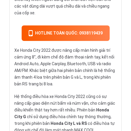
các vật dùng dài vượt quá chiều dài và chiều ngang
của cốp xe.
HOTLINE TOÀN QUỐC: 0938119439
Xe Honda City 2022 được nâng cấp màn hình giải trí
cảm ứng 8”, đi kèm chế độ đàm thoại rảnh tay, kết nối
Android Auto, Apple Carplay, Bluetooth, USB và radio
AM/FM. Khác biệt giữa hai phiên bản chính là hệ thống
âm thanh 4 loa trên phiên bản G và L, trong khi phiên
bản RS trang bị 8 loa.
Hệ thống điều hòa xe Honda City 2022 cũng có sự
nâng cấp giao diện nút bấm và núm vặn, cho cảm giác
điều khiển thật tay hơn rất nhiều. Phiên bản
Honda
City G
chỉ sử dụng điều hòa chỉnh tay thông thường,
trong khi phiên bản
Honda City L
và RS
có điều hòa tự
động với chế độ làm mát nhanh MAX COOL.