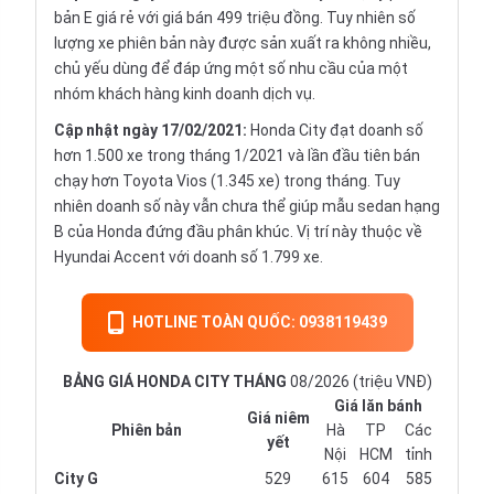
bản E giá rẻ với giá bán 499 triệu đồng. Tuy nhiên số
lượng xe phiên bản này được sản xuất ra không nhiều,
chủ yếu dùng để đáp ứng một số nhu cầu của một
nhóm khách hàng kinh doanh dịch vụ.
Cập nhật ngày 17/02/2021:
Honda City đạt doanh số
hơn 1.500 xe trong tháng 1/2021 và lần đầu tiên bán
chạy hơn Toyota Vios (1.345 xe) trong tháng. Tuy
nhiên doanh số này vẫn chưa thể giúp mẫu sedan hạng
B của Honda đứng đầu phân khúc. Vị trí này thuộc về
Hyundai Accent với doanh số 1.799 xe.
HOTLINE TOÀN QUỐC: 0938119439
BẢNG GIÁ HONDA CITY THÁNG
08/2026 (triệu VNĐ)
Giá lăn bánh
Giá niêm
Phiên bản
Hà
TP
Các
yết
Nội
HCM
tỉnh
City G
529
615
604
585