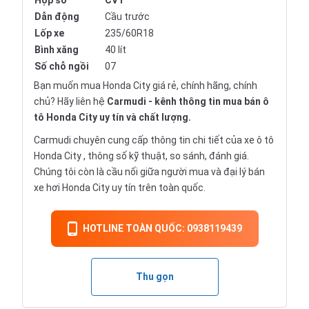
Hộp số
CVT
Dẫn động
Cầu trước
Lốp xe
235/60R18
Bình xăng
40 lít
Số chỗ ngồi
07
Bạn muốn mua Honda City giá rẻ, chính hãng, chính
chủ? Hãy liên hệ
Carmudi
- kênh thông tin mua bán ô
tô Honda City uy tín và chất lượng.
Carmudi chuyên cung cấp thông tin chi tiết của xe ô tô
Honda City , thông số kỹ thuật, so sánh, đánh giá.
Chúng tôi còn là cầu nối giữa người mua và đại lý bán
xe hơi Honda City uy tín trên toàn quốc.
HOTLINE TOÀN QUỐC: 0938119439
Thu gọn