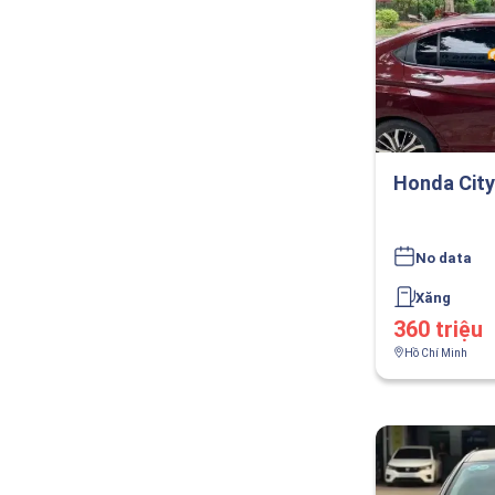
Honda City
No data
Xăng
360 triệu
Hồ Chí Minh