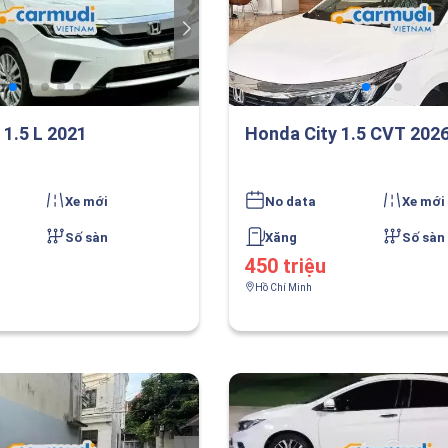
 1.5 L 2021
Honda City 1.5 CVT 202
Xe mới
No data
Xe mới
Số sàn
Xăng
Số sàn
450 triệu
Hồ Chí Minh