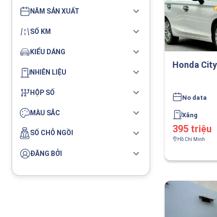
NĂM SẢN XUẤT
SỐ KM
KIỂU DÁNG
Honda City
NHIÊN LIỆU
HỘP SỐ
No data
MÀU SẮC
Xăng
395 triệu
SỐ CHỖ NGỒI
Hồ Chí Minh
ĐĂNG BỞI