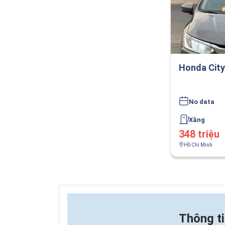
Honda City
No data
Xăng
348 triệu
Hồ Chí Minh
Thông t