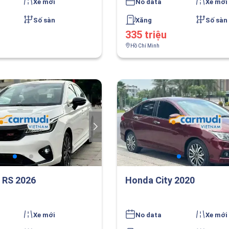
Xe mới
No data
Xe mới
Số sàn
Xăng
Số sàn
335 triệu
Hồ Chí Minh
 RS 2026
Honda City 2020
Xe mới
No data
Xe mới