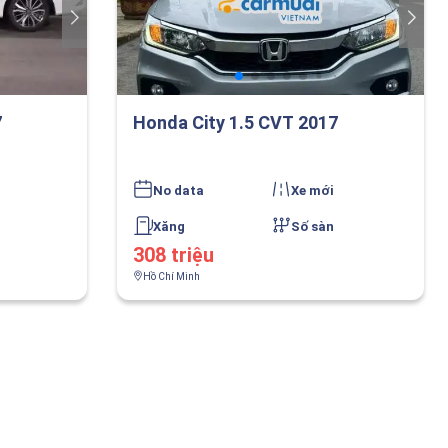
7
Honda City 1.5 CVT 2017
No data
Xe mới
Xăng
Số sàn
308 triệu
Hồ Chí Minh