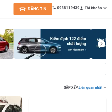
0938119439
Tài khoản
ĐĂNG TIN
SẮP XẾP:
Liên quan nhất