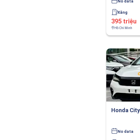
No data
Xăng
395 triệu
Hồ Chí Minh
Honda City
No data