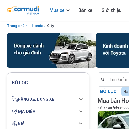
Mua xe
Bán xe
Giới thiệu
Trang chủ
Honda
City
BỘ LỌC
BỎ LỌC
Ho
HÃNG XE, DÒNG XE
Mua bán Ho
Có 17 tin bán xe ch
ĐỊA ĐIỂM
GIÁ