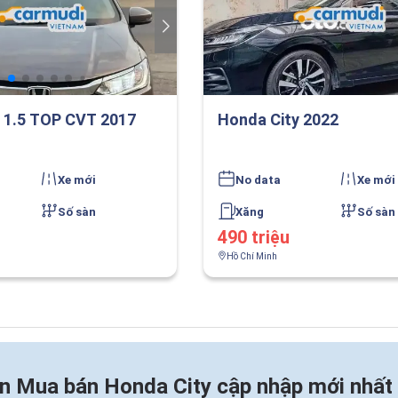
 1.5 TOP CVT 2017
Honda City 2022
Xe mới
No data
Xe mới
Số sàn
Xăng
Số sàn
490 triệu
Hồ Chí Minh
in
Mua bán Honda City cập nhập mới nhất