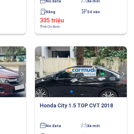
No data
Xe mới
Xăng
Số sàn
335 triệu
Hồ Chí Minh
Honda City 1.5 TOP CVT 2018
No data
Xe mới