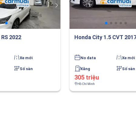
 RS 2022
Honda City 1.5 CVT 201
Xe mới
No data
Xe mới
Số sàn
Xăng
Số sàn
305 triệu
Hồ Chí Minh