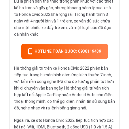
Dù là phiên bản thể thao trong phân khúc với các thiết
kế bo tròn và gãy góc, nhưng khoang hành lý của xe ô
tô Honda Civic 2022 khá rộng rãi. Trong hành trình 3
ngày với 4 người lớn và 1 trẻ em, xe vẫn đủ sức chứa
cho một chiếc xe đẩy trẻ em, và một loạt các đồ đạc
cá nhân khác.
HOTLINE TOÀN QUỐC: 0938119439
Hệ thống giải trí trên xe Honda Civic 2022 phiên bản
tiếp tục trang bị màn hình cảm ứng kích thước 7 inch,
với tấm nền công nghệ IPS cho độ tương phản tốt hơn
khi di chuyển vào ban ngày. Hệ thống giải trí vẫn tích
hợp kết nối Apple CarPlay hoặc Android Auto cho điện
thoại thông minh, có thể gọi điện, nhắn tin sử dụng bản
đồ, nghe nhạc và ra lệnh bằng giọng nói.
Ngoài ra, xe oto Honda Civic 2022 tiếp tục tích hợp các
kết nối Wifi, HDMI, Bluetooth, 2 cổng USB (1.0 và 1.5 A)