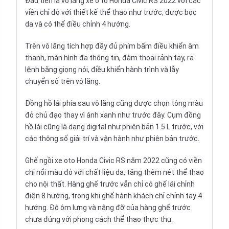
Đầu tiên là vô lăng xe ô tô Honda Civic RS 2022 với các
viền chỉ đỏ với thiết kế thể thao như trước, được bọc
da và có thể điều chỉnh 4 hướng.
Trên vô lăng tích hợp đầy đủ phím bấm điều khiển âm
thanh, màn hình đa thông tin, đàm thoại rảnh tay, ra
lệnh bằng giọng nói, điều khiển hành trình và lẫy
chuyển số trên vô lăng.
Đồng hồ lái phía sau vô lăng cũng được chọn tông màu
đỏ chủ đạo thay vì ánh xanh như trước đây. Cụm đồng
hồ lái cũng là dạng digital như phiên bản 1.5 L trước, với
các thông số giải trí và vận hành như phiên bản trước.
Ghế ngồi xe oto Honda Civic RS năm 2022 cũng có viền
chỉ nổi màu đỏ với chất liệu da, tăng thêm nét thể thao
cho nội thất. Hàng ghế trước vẫn chỉ có ghế lái chỉnh
điện 8 hướng, trong khi ghế hành khách chỉ chỉnh tay 4
hướng. Độ ôm lưng và nâng đỡ của hàng ghế trước
chưa đúng với phong cách thể thao thực thụ.