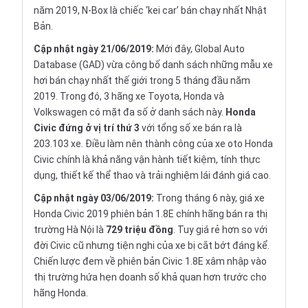
năm 2019, N-Box là chiếc ‘kei car’ bán chạy nhất Nhật
Bản.
Cập nhật ngày 21/06/2019:
Mới đây, Global Auto
Database (GAD) vừa công bố danh sách những mẫu xe
hơi bán chạy nhất thế giới trong 5 tháng đầu năm
2019. Trong đó, 3 hãng xe Toyota, Honda và
Volkswagen có mặt đa số ở danh sách này.
Honda
Civic đứng ở vị trí thứ 3
với tổng số xe bán ra là
203.103 xe. Điều làm nên thành công của xe oto Honda
Civic chính là khả năng vận hành tiết kiệm, tính thực
dụng, thiết kế thể thao và trải nghiệm lái đánh giá cao.
Cập nhật
ngày 03/06/2019:
Trong tháng 6 này, giá xe
Honda Civic 2019 phiên bản 1.8E chính hãng bán ra thị
trường Hà Nội là
729 triệu đồng
. Tuy giá rẻ hơn so với
đời Civic cũ nhưng tiện nghi của xe bị cắt bớt đáng kể.
Chiến lược đem về phiên bản Civic 1.8E xâm nhập vào
thị trường hứa hẹn doanh số khả quan hơn trước cho
hãng Honda.