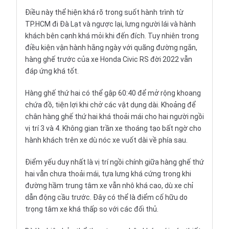
Điều này thể hiện khá rõ trong suốt hành trình từ
TP.HCM đi Đà Lạt và ngược lại, lưng người lái và hành
khách bên cạnh khá mỏi khi đến đích. Tuy nhiên trong
điều kiện vận hành hằng ngày với quãng đường ngắn,
hàng ghế trước của xe Honda Civic RS đời 2022 vẫn
đáp ứng khá tốt.
Hàng ghế thứ hai có thể gập 60:40 để mở rộng khoang
chứa đồ, tiện lợi khi chở các vật dụng dài. Khoảng để
chân hàng ghế thứ hai khá thoải mái cho hai người ngồi
vị trí 3 và 4. Không gian trần xe thoáng tạo bất ngờ cho
hành khách trên xe dù nóc xe vuốt dài về phía sau.
Điểm yếu duy nhất là vị trí ngồi chính giữa hàng ghế thứ
hai vẫn chưa thoải mái, tựa lưng khá cứng trong khi
đường hầm trung tâm xe vẫn nhô khá cao, dù xe chỉ
dẫn động cầu trước. Đây có thể là điểm cố hữu do
trọng tâm xe khá thấp so với các đối thủ.