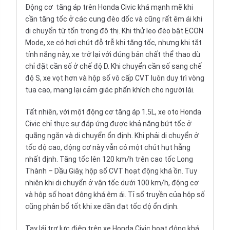
Động cơ tăng áp trên Honda Civic khá mạnh mẽ khi
cần tăng tốc ở các cung đèo dốc và cũng rất êm ái khi
di chuyển từ tốn trong đô thị. Khi thử leo đèo bật ECON
Mode, xe có hơi chút đỗ trễ khi tăng tốc, nhưng khi tắt
tính năng này, xe trở lại với đúng bản chất thể thao dù
chỉ đặt cần số ở chế độ D. Khi chuyển cần số sang chế
độ S, xe vọt hơn và hộp số vô cấp CVT luôn duy trì vòng
tua cao, mang lại cảm giác phấn khích cho người lái.
Tất nhiên, với một động cơ tăng áp 1.5L, xe oto Honda
Civic chỉ thực sự đáp ứng được khả năng bứt tốc ở
quãng ngắn và di chuyển ổn định. Khi phải di chuyển ở
tốc độ cao, động cơ này vẫn có một chút hụt hẫng
nhất định. Tăng tốc lên 120 km/h trên cao tốc Long
Thành – Dầu Giây, hộp số CVT hoạt động khá ồn. Tuy
nhiên khi di chuyển ở vận tốc dưới 100 km/h, động cơ
và hộp số hoạt động khá êm ái. Tỉ số truyền của hộp số
cũng phân bổ tốt khi xe dần đạt tốc độ ổn định.
Tay lái trợ lực điện trên xe Honda Civic hoạt động khá