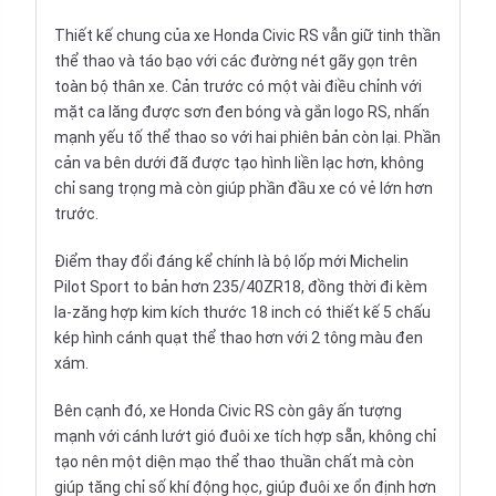
Thiết kế chung của xe Honda Civic RS vẫn giữ tinh thần
thể thao và táo bạo với các đường nét gãy gọn trên
toàn bộ thân xe. Cản trước có một vài điều chỉnh với
mặt ca lăng được sơn đen bóng và gắn logo RS, nhấn
mạnh yếu tố thể thao so với hai phiên bản còn lại. Phần
cản va bên dưới đã được tạo hình liền lạc hơn, không
chỉ sang trọng mà còn giúp phần đầu xe có vẻ lớn hơn
trước.
Điểm thay đổi đáng kể chính là bộ lốp mới Michelin
Pilot Sport to bản hơn 235/40ZR18, đồng thời đi kèm
la-zăng hợp kim kích thước 18 inch có thiết kế 5 chấu
kép hình cánh quạt thể thao hơn với 2 tông màu đen
xám.
Bên cạnh đó, xe Honda Civic RS còn gây ấn tượng
mạnh với cánh lướt gió đuôi xe tích hợp sẵn, không chỉ
tạo nên một diện mạo thể thao thuần chất mà còn
giúp tăng chỉ số khí động học, giúp đuôi xe ổn định hơn