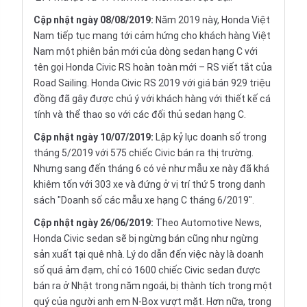
Cập nhật ngày 08/08/2019:
Năm 2019 này, Honda Việt
Nam tiếp tục mang tới cảm hứng cho khách hàng Việt
Nam một phiên bản mới của dòng sedan hạng C với
tên gọi Honda Civic RS hoàn toàn mới – RS viết tắt của
Road Sailing. Honda Civic RS 2019 với giá bán 929 triệu
đồng đã gây được chú ý với khách hàng với thiết kế cá
tính và thể thao so với các đối thủ sedan hạng C.
Cập nhật ngày 10/07/2019:
Lập kỷ lục doanh số trong
tháng 5/2019 với 575 chiếc Civic bán ra thị trường.
Nhưng sang đến tháng 6 có vẻ như mẫu xe này đã khá
khiêm tốn với 303 xe và đứng ở vị trí thứ 5 trong danh
sách "Doanh số các mẫu xe hạng C tháng 6/2019".
Cập nhật ngày 26/06/2019:
Theo Automotive News,
Honda Civic sedan sẽ bị ngừng bán cũng như ngừng
sản xuất tại quê nhà. Lý do dẫn đến việc này là doanh
số quá ảm đạm, chỉ có 1600 chiếc Civic sedan được
bán ra ở Nhật trong năm ngoái, bị thành tích trong một
quý của người anh em N-Box vượt mặt. Hơn nữa, trong