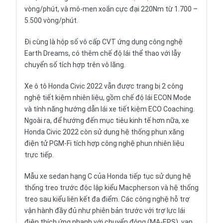
vòng/phút, và mô-men xoắn cực đại 220Nm từ 1.700 –
5.500 vòng/phút.
Đi cùng là hộp số vô cấp CVT ứng dụng công nghệ
Earth Dreams, có thêm chế độ lái thể thao với lẫy
chuyển số tích hợp trên vô lăng.
Xe ô tô Honda Civic 2022 vẫn được trang bị 2 công
nghệ tiết kiệm nhiên liệu, gồm chế độ lái ECON Mode
và tính năng hướng dẫn lái xe tiết kiệm ECO Coaching.
Ngoài ra, để hướng đến mục tiêu kinh tế hơn nữa, xe
Honda Civic 2022 còn sử dụng hệ thống phun xăng
điện tử PGM-Fi tích hợp công nghệ phun nhiên liệu
trực tiếp.
Mẫu xe sedan hạng C của Honda tiếp tục sử dụng hệ
thống treo trước độc lập kiểu Macpherson và hệ thống
treo sau kiểu liên kết đa điểm. Các công nghệ hỗ trợ
vận hành đầy đủ như phiên bản trước với trợ lực lái
điện thích ứng nhanh với chuyển động (MA-EPS), van