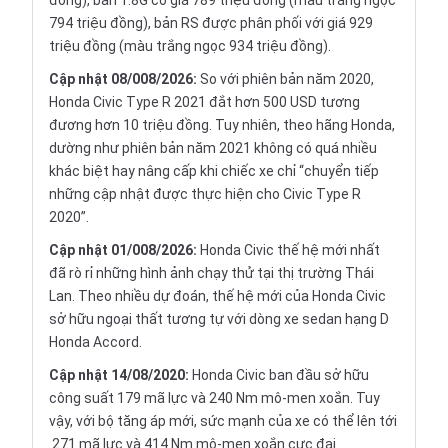
đồng), bản 1.8G có giá 789 triệu đồng (màu trắng ngọc
794 triệu đồng), bản RS được phân phối với giá 929
triệu đồng (màu trắng ngọc 934 triệu đồng).
Cập nhật 08/008/2026:
So với phiên bản năm 2020,
Honda Civic Type R 2021 đắt hơn 500 USD tương
đương hơn 10 triệu đồng. Tuy nhiên, theo hãng Honda,
dường như phiên bản năm 2021 không có quá nhiều
khác biệt hay nâng cấp khi chiếc xe chỉ “chuyển tiếp
những cập nhật được thực hiện cho Civic Type R
2020”.
Cập nhật 01/008/2026:
Honda Civic thế hệ mới nhất
đã rò rỉ những hình ảnh chạy thử tại thị trường Thái
Lan. Theo nhiều dự đoán, thế hệ mới của Honda Civic
sở hữu ngoại thất tương tự với dòng xe sedan hạng D
Honda Accord.
Cập nhật 14/08/2020:
Honda Civic ban đầu sở hữu
công suất 179 mã lực và 240 Nm mô-men xoắn. Tuy
vậy, với bộ tăng áp mới, sức mạnh của xe có thể lên tới
271 mã lực và 414 Nm mô-men xoắn cực đại.