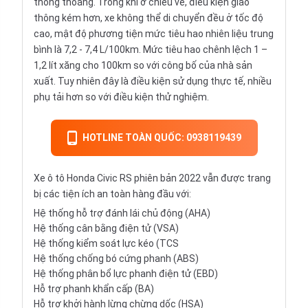
thông thoáng. Trong khi ở chiều về, điều kiện giao
thông kém hơn, xe không thể di chuyển đều ở tốc độ
cao, mật độ phương tiện mức tiêu hao nhiên liệu trung
bình là 7,2 - 7,4 L/100km. Mức tiêu hao chênh lệch 1 –
1,2 lít xăng cho 100km so với công bố của nhà sản
xuất. Tuy nhiên đây là điều kiện sử dụng thực tế, nhiều
phụ tải hơn so với điều kiện thử nghiệm.
HOTLINE TOÀN QUỐC: 0938119439
Xe ô tô Honda Civic RS phiên bản 2022 vẫn được trang
bị các tiện ích an toàn hàng đầu với:
Hệ thống hỗ trợ đánh lái chủ động (AHA)
Hệ thống cân bằng điện tử (VSA)
Hệ thống kiểm soát lực kéo (TCS
Hệ thống chống bó cứng phanh (ABS)
Hệ thống phân bổ lực phanh điện tử (EBD)
Hỗ trợ phanh khẩn cấp (BA)
Hỗ trợ khởi hành lừng chừng dốc (HSA)