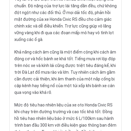
chuẩn. Độ nặng của trợ lực lái tăng dần đều, chứ không
đột ngột như các đối thủ. Ở mọi dải tốc độ, phản hồi
mặt đường của xe Honda Civic RS đều cho cảm giác
chính xác và dễ điều khiển. Trợ lực cũng giúp vô lăng
vững vàng khi đi qua các đoạn mấp mô hay vô tình lọt
xuống các ổ gà.
Khả năng cách âm cũng là một điểm cộng khi cách âm
động cơ và hốc bánh xe khá tốt. Tiếng mưa rơi lộp độp
trên nóc xe và kính lái cũng được triệt tiêu đáng kể, khi
trời Đà Lạt đổ mưa rào và lớn. Tuy nhiên cách âm gầm
cần được cải thiện, khi âm thanh của một nắp cống bị
cập kênh hay tiếng nổ của một túi xốp khi bánh xe cán
qua vọng vào khá rõ.
Mức độ tiêu hao nhiên liệu của xe oto Honda Civic RS
khi chạy trên đường trường và cao tốc khá tốt. Đồng
hồ tiêu hao nhiên liệu báo ở mức 6 L/100km sau hành
trình ban đầu 300 km với điều kiện giao thông ban đêm