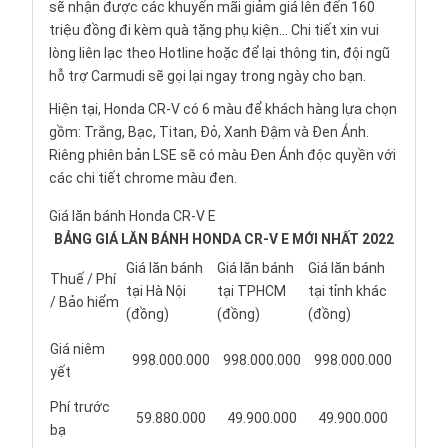
sẽ nhận được các khuyến mãi giảm giá lên đến 160
triệu đồng đi kèm quà tặng phụ kiện... Chi tiết xin vui
lòng liên lạc theo Hotline hoặc để lại thông tin, đội ngũ
hỗ trợ Carmudi sẽ gọi lại ngay trong ngày cho bạn.
Hiện tại, Honda CR-V có 6 màu để khách hàng lựa chọn
gồm: Trắng, Bạc, Titan, Đỏ, Xanh Đậm và Đen Ánh.
Riêng phiên bản LSE sẽ có màu Đen Ánh độc quyền với
các chi tiết chrome màu đen.
Giá lăn bánh Honda CR-V E
BẢNG GIÁ LĂN BÁNH HONDA CR-V E MỚI NHẤT 2022
Giá lăn bánh
Giá lăn bánh
Giá lăn bánh
Thuế / Phí
tại Hà Nội
tại TPHCM
tại tỉnh khác
/ Bảo hiểm
(đồng)
(đồng)
(đồng)
Giá niêm
998.000.000
998.000.000
998.000.000
yết
Phí trước
59.880.000
49.900.000
49.900.000
bạ