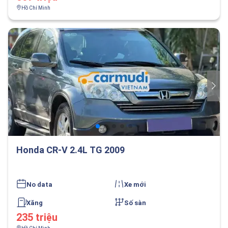
Hồ Chí Minh
Honda CR-V 2.4L TG 2009
No data
Xe mới
Xăng
Số sàn
235 triệu