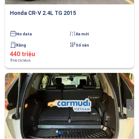
Honda CR-V 2.4L TG 2015
No data
Xe mới
Xăng
Số sàn
440 triệu
Hồ Chí Minh