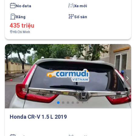
No data
Xe mới
Xăng
Số sàn
435 triệu
Hồ Chí Minh
Honda CR-V 1.5 L 2019