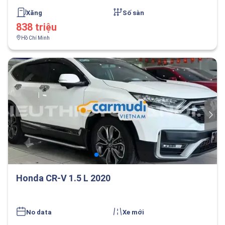
Xăng
Số sàn
838 triệu
Hồ Chí Minh
Honda CR-V 1.5 L 2020
No data
Xe mới