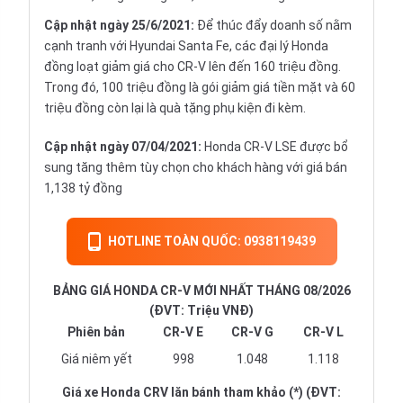
Cập nhật ngày 25/6/2021:
Để thúc đẩy doanh số nằm
cạnh tranh với Hyundai Santa Fe, các đại lý Honda
đồng loạt giảm giá cho CR-V lên đến 160 triệu đồng.
Trong đó, 100 triệu đồng là gói giảm giá tiền mặt và 60
triệu đồng còn lại là quà tặng phụ kiện đi kèm.
Cập nhật ngày 07/04/2021:
Honda CR-V LSE được bổ
sung tăng thêm tùy chọn cho khách hàng với giá bán
1,138 tỷ đồng
HOTLINE TOÀN QUỐC: 0938119439
BẢNG GIÁ HONDA CR-V MỚI NHẤT THÁNG 08/2026
(ĐVT: Triệu VNĐ)
Phiên bản
CR-V E
CR-V G
CR-V L
Giá niêm yết
998
1.048
1.118
Giá xe Honda CRV lăn bánh tham khảo (*) (ĐVT: