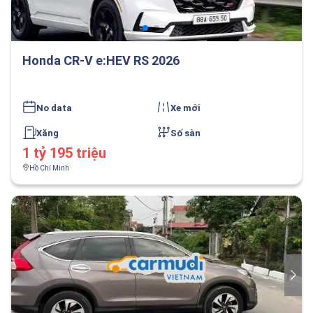
Honda CR-V e:HEV RS 2026
No data
Xe mới
Xăng
Số sàn
1 tỷ 195 triệu
Hồ Chí Minh