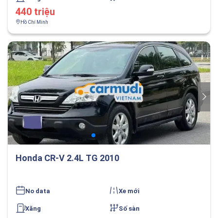
440 triệu
Hồ Chí Minh
Honda CR-V 2.4L TG 2010
No data
Xe mới
Xăng
Số sàn