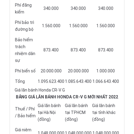
Phí đăng
340.000
340.000
340.000
kiểm
Phí bảo trì
1.560.000
1.560.000
1.560.000
đường bộ
Bảo hiểm
trách
873.400
873.400
873.400
nhiệm dân
sự
Phí biển số
20.000.000
20.000.000
1.000.000
Tổng
1.095.623.400
1.085.643.400
1.066.643.400
Giá lăn bánh Honda CR-V G
BẢNG GIÁ LĂN BÁNH HONDA CR-V G MỚI NHẤT 2022
Giá lăn bánh
Giá lăn bánh
Giá lăn bánh
Thuế / Phí
tại Hà Nội
tại TPHCM
tại tỉnh khác
/ Bảo hiểm
(đồng)
(đồng)
(đồng)
Giá niêm
1.048.000.000
1.048.000.000
1.048.000.000