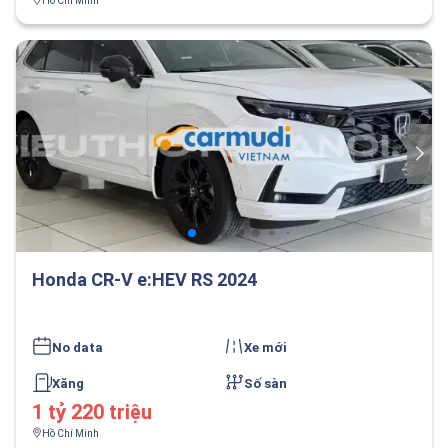
Hồ Chí Minh
Honda CR-V e:HEV RS 2024
No data
Xe mới
Xăng
Số sàn
1 tỷ 220 triệu
Hồ Chí Minh