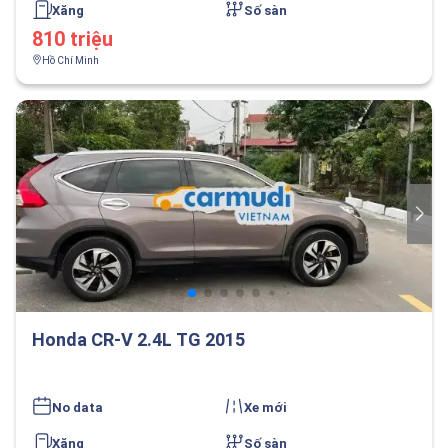
Xăng
Số sàn
810 triệu
Hồ Chí Minh
Honda CR-V 2.4L TG 2015
No data
Xe mới
Xăng
Số sàn