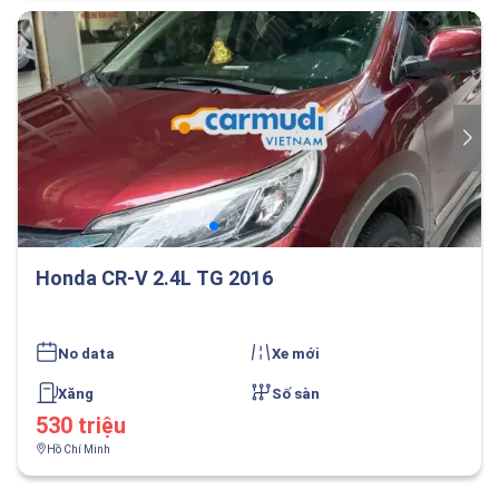
Honda CR-V 2.4L TG 2016
No data
Xe mới
Xăng
Số sàn
530 triệu
Hồ Chí Minh