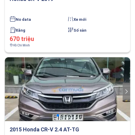
No data
Xe mới
Xăng
Số sàn
670 triệu
Hồ Chí Minh
2015 Honda CR-V 2.4 AT-TG