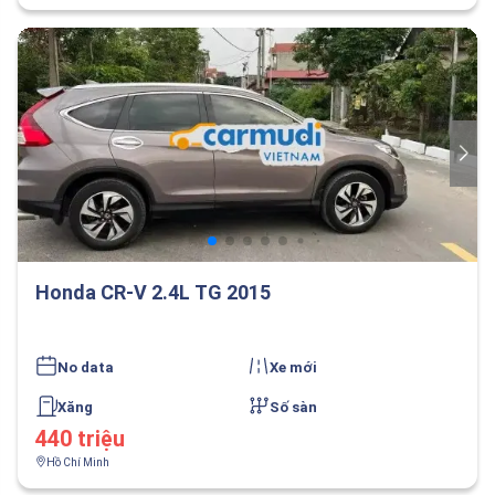
Honda CR-V 2.4L TG 2015
No data
Xe mới
Xăng
Số sàn
440 triệu
Hồ Chí Minh