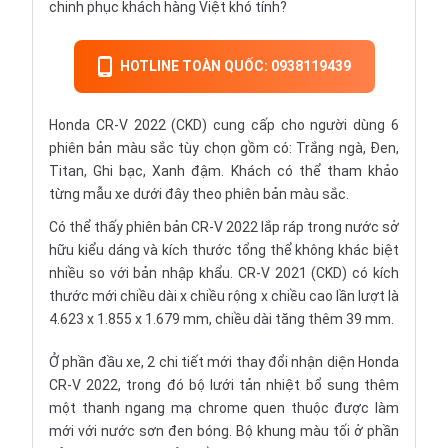
chinh phục khách hàng Việt khó tính?
HOTLINE TOÀN QUỐC: 0938119439
Honda CR-V 2022 (CKD) cung cấp cho người dùng 6
phiên bản màu sắc tùy chọn gồm có: Trắng ngà, Đen,
Titan, Ghi bạc, Xanh đậm. Khách có thể tham khảo
từng mẫu xe dưới đây theo phiên bản màu sắc.
Có thể thấy phiên bản CR-V 2022 lắp ráp trong nước sở
hữu kiểu dáng và kích thước tổng thể không khác biệt
nhiều so với bản nhập khẩu. CR-V 2021 (CKD) có kích
thước mới chiều dài x chiều rộng x chiều cao lần lượt là
4.623 x 1.855 x 1.679 mm, chiều dài tăng thêm 39 mm.
Ở phần đầu xe, 2 chi tiết mới thay đổi nhận diện Honda
CR-V 2022, trong đó bộ lưới tản nhiệt bổ sung thêm
một thanh ngang mạ chrome quen thuộc được làm
mới với nước sơn đen bóng. Bộ khung màu tối ở phần