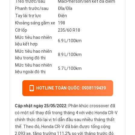
Treo trước/sau
MacPherson/liên kết đa điểm
Phanh trước/sau
Đĩa/Đĩa
Tay lái trợ lực
Điện
Khoảng sáng gầm xe
198
Cỡ lốp
235/60 R18
Mức tiêu hao nhiên
6.9 L/100km
liệu kết hợp
Mức tiêu hao nhiên
8.9 L/100km
liệu trong đô thị
Mức tiêu hao nhiên
5.7 L/100km
liệu ngoài đô thị
HOTLINE TOÀN QUỐC: 0938119439
Cập nhật ngày 25/05/2022:
Phân khúc crossover đã
có một số thay đổi trong tháng 4 với việc Honda CR-V
chính thức đòi lại vị trí dẫn đầu sau nhiều tháng thất
thế. Theo đó, Honda CR-V đã bán được tổng cộng
2.093 xe, tăng trưởng 111,2% so với tháng trước đó.