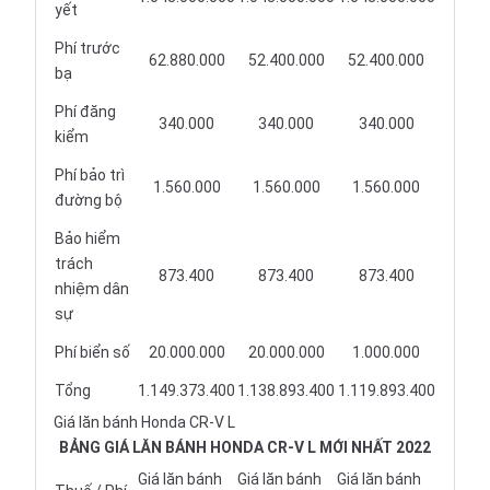
yết
Phí trước
62.880.000
52.400.000
52.400.000
bạ
Phí đăng
340.000
340.000
340.000
kiểm
Phí bảo trì
1.560.000
1.560.000
1.560.000
đường bộ
Bảo hiểm
trách
873.400
873.400
873.400
nhiệm dân
sự
Phí biển số
20.000.000
20.000.000
1.000.000
Tổng
1.149.373.400
1.138.893.400
1.119.893.400
Giá lăn bánh Honda CR-V L
BẢNG GIÁ LĂN BÁNH HONDA CR-V L MỚI NHẤT 2022
Giá lăn bánh
Giá lăn bánh
Giá lăn bánh