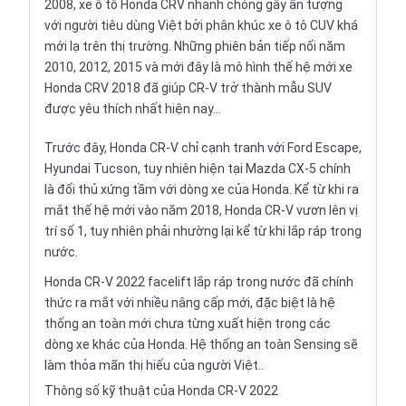
2008, xe ô tô
Honda CRV
nhanh chóng gây ấn tượng
với người tiêu dùng Việt bởi phân khúc xe ô tô CUV khá
mới lạ trên thị trường. Những phiên bản tiếp nối năm
2010, 2012, 2015 và mới đây là mô hình thế hệ mới xe
Honda CRV 2018 đã giúp CR-V trở thành mẫu SUV
được yêu thích nhất hiện nay...
Trước đây, Honda CR-V chỉ cạnh tranh với Ford Escape,
Hyundai Tucson, tuy nhiên hiện tại Mazda CX-5 chính
là đối thủ xứng tầm với dòng xe của Honda. Kể từ khi ra
mắt thế hệ mới vào năm 2018, Honda CR-V vươn lên vị
trí số 1, tuy nhiên phải nhường lại kể từ khi lắp ráp trong
nước.
Honda CR-V 2022 facelift lắp ráp trong nước đã chính
thức ra mắt với nhiều nâng cấp mới, đặc biệt là hệ
thống an toàn mới chưa từng xuất hiện trong các
dòng xe khác của Honda. Hệ thống an toàn Sensing sẽ
làm thỏa mãn thị hiếu của người Việt..
Thông số kỹ thuật của Honda CR-V 2022