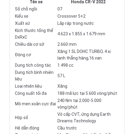
Tên xe
Honda CR-V 2022
Số chỗ ngồi
07
Kiểu xe
Crossover 5+2
Xuất xứ
Lắp ráp trong nước
Kích thước tổng thể
4.623 x 1.855 x 1.679 mm
DxRxC
Chiều dài cơ sở
2.660 mm
Xăng 1.5L DOHC TURBO, 4 xi
Động cơ
lanh thẳng hàng,16 van
Dung tích công tác
1.498 cc
Dung tích bình nhiên
57 L
liệu
Loại nhiên liệu
Xăng
Công suất tối đa
188 mã lực tại 5.600 vòng/phút
240 Nm tại 2.000-5.000
Mô men xoắn cực đại
vòng/phút
Vô cấp CVT, ứng dụng Earth
Hộp số
Dreams Technology
Hệ dẫn động
Cầu trước