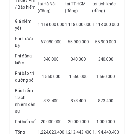
Thuế / Phí
tại Hà Nội
tại TPHCM
tại tỉnh khác
/ Bảo hiểm
(đồng)
(đồng)
(đồng)
Giá niêm
1.118.000.000
1.118.000.000
1.118.000.000
yết
Phí trước
67.080.000
55.900.000
55.900.000
bạ
Phí đăng
340.000
340.000
340.000
kiểm
Phí bảo trì
1.560.000
1.560.000
1.560.000
đường bộ
Bảo hiểm
trách
873.400
873.400
873.400
nhiệm dân
sự
Phí biển số
20.000.000
20.000.000
1.000.000
Tổng
1.224.623.400
1.213.443.400
1.194.443.400