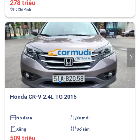
278 triệu
Hồ Chí Minh
Honda CR-V 2.4L TG 2015
No data
Xe mới
Xăng
Số sàn
509 triệu