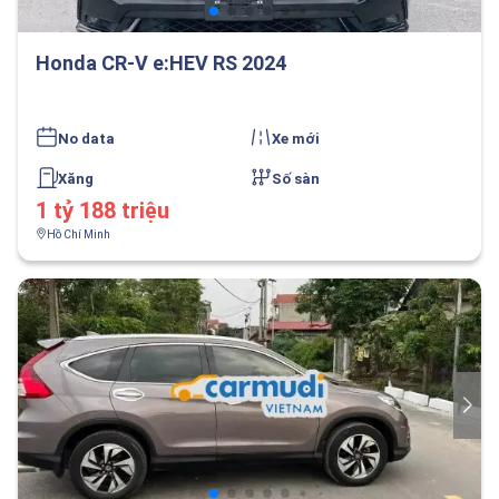
Honda CR-V e:HEV RS 2024
No data
Xe mới
Xăng
Số sàn
1 tỷ 188 triệu
Hồ Chí Minh