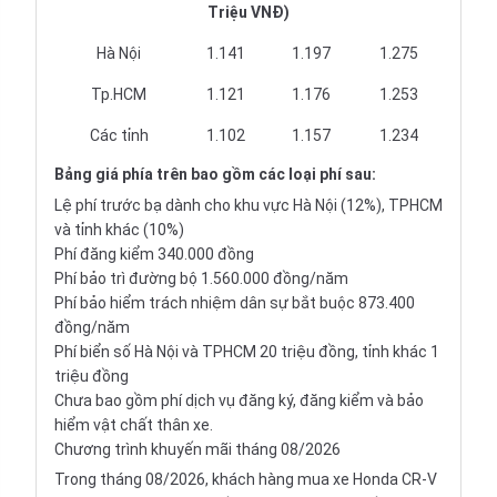
Triệu VNĐ)
Hà Nội
1.141
1.197
1.275
Tp.HCM
1.121
1.176
1.253
Các tỉnh
1.102
1.157
1.234
Bảng giá
phía trên bao gồm các loại phí sau:
Lệ phí trước bạ dành cho khu vực Hà Nội (12%), TPHCM
và tỉnh khác (10%)
Phí đăng kiểm 340.000 đồng
Phí bảo trì đường bộ 1.560.000 đồng/năm
Phí bảo hiểm trách nhiệm dân sự bắt buộc 873.400
đồng/năm
Phí biển số Hà Nội và TPHCM 20 triệu đồng, tỉnh khác 1
triệu đồng
Chưa bao gồm phí dịch vụ đăng ký, đăng kiểm và bảo
hiểm vật chất thân xe.
Chương trình khuyến mãi tháng 08/2026
Trong tháng 08/2026, khách hàng mua xe
Honda
CR-V