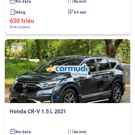
No data
Xe mới
Xăng
Số sàn
650 triệu
Hồ Chí Minh
Honda CR-V 1.5 L 2021
No data
Xe mới