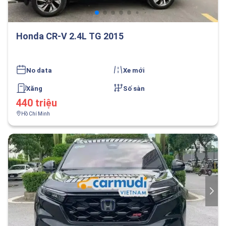
Honda CR-V 2.4L TG 2015
No data
Xe mới
Xăng
Số sàn
440 triệu
Hồ Chí Minh