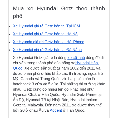
Mua xe Hyundai Getz theo thành 
phố
Xe Hyundai giá rẻ Getz bán tại TpHCM
Xe Hyundai giá rẻ Getz bán tại Hà Nội
Xe Hyunda giá rẻi Getz bán tại Hải Phòng
Xe Hyundai giá rẻ Getz bán tại Đà Nẵng
Xe Hyundai Getz giá rẻ là dòng 
xe cỡ nhỏ
 dùng để di 
chuyển trong thành phố của hãng xe
Hyundai Hàn 
Quốc
. Xe được sản xuất từ năm 2002 đến 2011 và 
được phân phối ở hầu khắp các thị trường, ngoại trừ 
Mỹ, Canada và Trung Quốc với hai phiên bản là 
hatchback 3 cửa và 5 cửa. Tại những thị trường khác 
nhau, Getz cũng có nhiều tên gọi khác biệt như 
Hyundai Click ở Hàn Quốc, Hyundai Getz Prime tại 
Ấn Độ, Hyundai TB tại Nhật Bản, Hyundai Inokom 
Getz tại Malaysia. Đến năm 2011, xe được thay thế 
bởi i20 ở châu Âu và 
Accent
 ở Hàn Quốc.