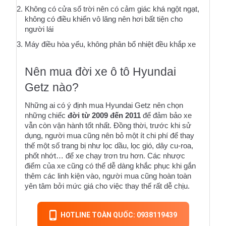
Không có cửa sổ trời nên có cảm giác khá ngột ngạt, 
không có điều khiển vô lăng nên hơi bất tiện cho 
người lái
Máy điều hòa yếu, không phân bổ nhiệt đều khắp xe
Nên mua đời xe ô tô Hyundai 
Getz nào?
Những ai có ý định mua Hyundai Getz nên chọn 
những chiếc 
đời từ 2009 đến 2011
 để đảm bảo xe 
vẫn còn vận hành tốt nhất. Đồng thời, trước khi sử 
dụng, người mua cũng nên bỏ một ít chi phí để thay 
thế một số trang bị như lọc dầu, lọc gió, dây cu-roa, 
phốt nhớt… để xe chạy trơn tru hơn. Các nhược 
điểm của xe cũng có thể dễ dàng khắc phục khi gắn 
thêm các linh kiện vào, người mua cũng hoàn toàn 
yên tâm bởi mức giá cho việc thay thế rất dễ chịu.
HOTLINE TOÀN QUỐC: 0938119439