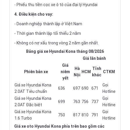
- Phiếu thu tiền cọc xe ô tô của đại lý Hyundai
4. Điều kiện cho vay:
- Doanh nghiệp thành lập ở Việt Nam
- Thời gian thành lập tối thiểu 2 năm
- Không có nợ xấu trong vòng 2 năm gần nhất.
Bảng giá xe Hyundai Kona tháng 08/2026
Giá lăn bánh
Giá
Hà
Tỉnh
Phiên bản xe
niêm
HCM
CTKM
Nội
khác
yết
Giá xe Hyundai Kona
Gọi
636
697
690
671
2.0AT Tiêu chuẩn
Hotline
Giá xe Hyundai Kona
Gọi
699
763
756
737
2.0AT Đặc biệt
Hotline
Giá xe Hyundai Kona
Gọi
750
817
810
791
1.6 Turbo
Hotline
Giá xe oto
Hyundai Kona phía trên bao gồm các