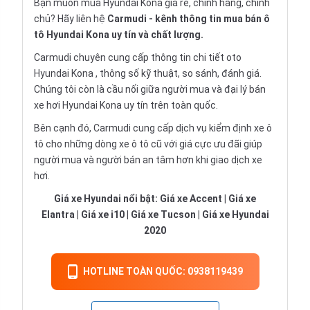
Bạn muốn mua Hyundai Kona giá rẻ, chính hãng, chính
chủ? Hãy liên hệ
Carmudi
- kênh thông tin mua bán ô
tô Hyundai Kona uy tín và chất lượng.
Carmudi chuyên cung cấp thông tin chi tiết oto
Hyundai Kona , thông số kỹ thuật, so sánh, đánh giá.
Chúng tôi còn là cầu nối giữa người mua và đại lý bán
xe hơi Hyundai Kona uy tín trên toàn quốc.
Bên cạnh đó, Carmudi cung cấp dịch vụ
kiểm định xe ô
tô
cho những dòng xe ô tô cũ với giá cực ưu đãi giúp
người mua và người bán an tâm hơn khi giao dịch xe
hơi.
Giá xe Hyundai nổi bật:
Giá xe Accent
|
Giá xe
Elantra
|
Giá xe i10
|
Giá xe Tucson
|
Giá xe Hyundai
2020
HOTLINE TOÀN QUỐC: 0938119439