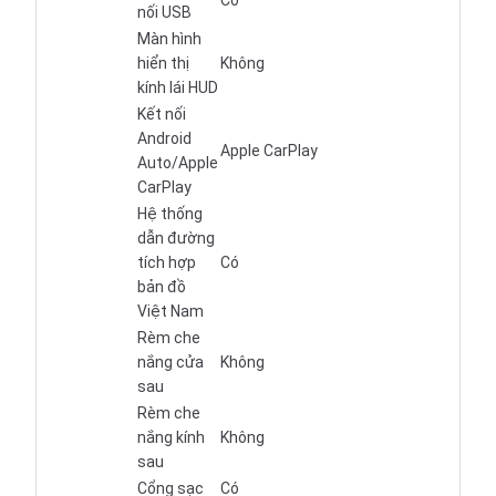
Có
nối USB
Màn hình
hiển thị
Không
kính lái HUD
Kết nối
Android
Apple CarPlay
Auto/Apple
CarPlay
Hệ thống
dẫn đường
tích hợp
Có
bản đồ
Việt Nam
Rèm che
nắng cửa
Không
sau
Rèm che
nắng kính
Không
sau
Cổng sạc
Có