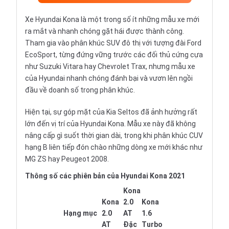
Xe Hyundai Kona là một trong số ít những mẫu xe mới
ra mắt và nhanh chóng gặt hái được thành công.
Tham gia vào phân khúc SUV đô thị với tượng đài Ford
EcoSport, từng đứng vững trước các đối thủ cứng cựa
như
Suzuki Vitara
hay Chevrolet Trax, nhưng mẫu xe
của Hyundai nhanh chóng đánh bại và vươn lên ngồi
đầu về doanh số trong phân khúc.
Hiện tại, sự góp mặt của Kia Seltos đã ảnh hưởng rất
lớn đến vị trí của Hyundai Kona. Mẫu xe này đã không
nâng cấp gì suốt thời gian dài, trong khi phân khúc CUV
hạng B liên tiếp đón chào những dòng xe mới khác như
MG ZS hay Peugeot 2008.
Thông số các phiên bản của Hyundai Kona 2021
Kona
Kona
2.0
Kona
Hạng mục
2.0
AT
1.6
AT
Đặc
Turbo