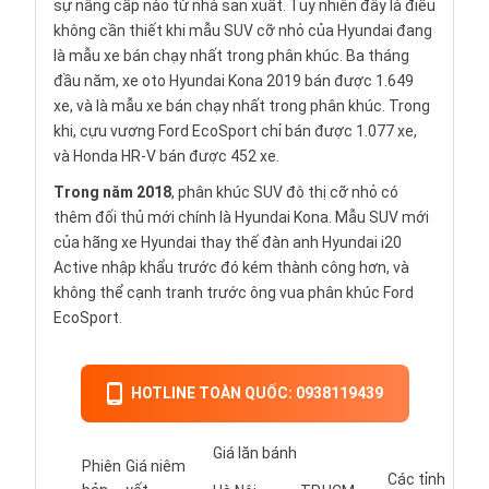
sự nâng cấp nào từ nhà sản xuất. Tuy nhiên đây là điều
không cần thiết khi mẫu SUV cỡ nhỏ của Hyundai đang
là mẫu xe bán chạy nhất trong phân khúc. Ba tháng
đầu năm, xe oto Hyundai Kona 2019 bán được 1.649
xe, và là mẫu xe bán chạy nhất trong phân khúc. Trong
khi, cựu vương Ford EcoSport chỉ bán được 1.077 xe,
và Honda HR-V bán được 452 xe.
Trong năm 2018
, phân khúc SUV đô thị cỡ nhỏ có
thêm đối thủ mới chính là Hyundai Kona. Mẫu SUV mới
của hãng
xe Hyundai
thay thế đàn anh Hyundai i20
Active nhập khẩu trước đó kém thành công hơn, và
không thể cạnh tranh trước ông vua phân khúc Ford
EcoSport.
HOTLINE TOÀN QUỐC: 0938119439
Giá lăn bánh
Phiên
Giá niêm
Các tỉnh