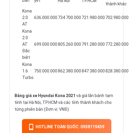
bản
yết
Hà Nội
TP.HCM
thành khác
Kona
2.0
636.000.000
734.700.000
721.980.000
702.980.000
AT
Kona
2.0
AT
699.000.000
805.260.000
791.280.000
772.280.000
Đặc
biệt
Kona
1.6
750.000.000
862.380.000
847.380.000
828.380.000
Turbo
Bảng giá xe Hyundai Kona 2021
và giá lăn bánh tạm
tính tại Hà Nội, TP.HCM và các tỉnh thành khách cho
từng phiên bản (Đơn vị: VNĐ).
HOTLINE TOÀN QUỐC: 0938119439