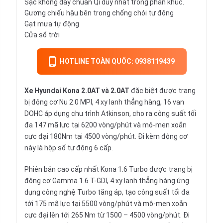
Sạc không dây chuẩn Qi duy nhất trong phân khúc.
Gương chiếu hậu bên trong chống chói tự động
Gạt mưa tự động
Cửa sổ trời
HOTLINE TOÀN QUỐC: 0938119439
Xe Hyundai Kona 2.0AT và 2.0AT
đặc biệt được trang
bị động cơ Nu 2.0 MPI, 4 xy lanh thẳng hàng, 16 van
DOHC áp dụng chu trình Atkinson, cho ra công suất tối
đa 147 mã lực tại 6200 vòng/phút và mô-men xoắn
cực đại 180Nm tại 4500 vòng/phút. Đi kèm động cơ
này là hộp số tự động 6 cấp.
Phiên bản cao cấp nhất Kona 1.6 Turbo được trang bị
động cơ Gamma 1.6 T-GDI, 4 xy lanh thẳng hàng ứng
dụng công nghệ Turbo tăng áp, tạo công suất tối đa
tới 175 mã lực tại 5500 vòng/phút và mô-men xoắn
cực đại lên tới 265 Nm từ 1500 – 4500 vòng/phút. Đi