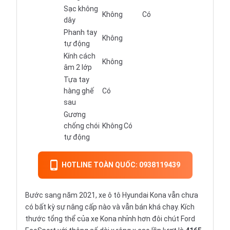
Sạc không
Không
Có
dây
Phanh tay
Không
tự động
Kính cách
Không
âm 2 lớp
Tựa tay
hàng ghế
Có
sau
Gương
chống chói
Không
Có
tự động
HOTLINE TOÀN QUỐC: 0938119439
Bước sang năm 2021, xe ô tô Hyundai Kona vẫn chưa
có bất kỳ sự nâng cấp nào và vẫn bán khá chạy. Kích
thước tổng thể của xe Kona nhỉnh hơn đôi chút Ford