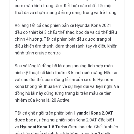
cụm màn hình trung tâm. Kết hợp các chất liệu nội
thất da và nhựa mang đến sự sang trọng và trẻ trung.
Vô lăng tất cả các phiên bản xe Hyundai Kona 2021
đều có thiết kế 3 chấu thể thao, bọc da và có thể điều
chỉnh 4 hướng. Tất cả phiên bản đều được trang bị
điều khiển âm thanh, đàm thoại rảnh tay và điều khiển
hành trình cruise control.
Sau vô lăng là đồng hồ lái dạng analog tích hợp màn
hình kỹ thuật số kích thước 3.5-inch siêu sáng. Nếu so
với các đối thủ, cụm đồng hồ lái của xe ô tô Hyundai
Kona không hề thua kém về sự hiện đại và tiện nghi. Và
đồng hồ lái này cũng từng trang bị trên mẫu xe tiền
nhiệm của Kona là i20 Active.
Tất cả ghế ngồi trên phiên bản
Hyundai Kona 2.0AT
được bọc nỉ, riêng hai phiên bản Kona 2.0AT đặc biệt
và
Hyundai Kona 1.6 Turbo
được bọc da. Ghế lái phiên
bản tiêu chuẩn chỉnh tay 6 hướng, trong khi 2 phiên