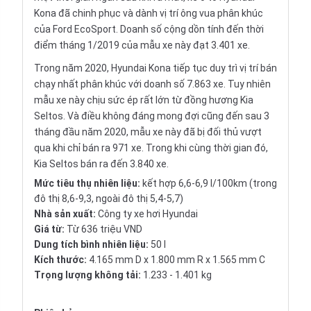
Kona đã chinh phục và dành vị trí ông vua phân khúc
của
Ford EcoSport
. Doanh số cộng dồn tính đến thời
điểm tháng 1/2019 của mẫu xe này đạt 3.401 xe.
Trong năm 2020, Hyundai Kona tiếp tục duy trì vị trí bán
chạy nhất phân khúc với doanh số 7.863 xe. Tuy nhiên
mẫu xe này chịu sức ép rất lớn từ đồng hương Kia
Seltos. Và điều không đáng mong đợi cũng đến sau 3
tháng đầu năm 2020, mẫu xe này đã bị đối thủ vượt
qua khi chỉ bán ra 971 xe. Trong khi cùng thời gian đó,
Kia Seltos bán ra đến 3.840 xe.
Mức tiêu thụ nhiên liệu:
kết hợp 6,6-6,9 l/100km (trong
đô thị 8,6-9,3, ngoài đô thị 5,4-5,7)
Nhà sản xuất:
Công ty xe hơi Hyundai
Giá từ:
Từ 636 triệu VND
Dung tích bình nhiên liệu:
50 l
Kích thước:
4.165 mm D x 1.800 mm R x 1.565 mm C
Trọng lượng không tải:
1.233 - 1.401 kg