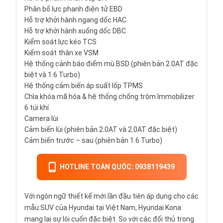
Phân bổ lực phanh điện tử EBD
Hỗ trợ khởi hành ngang dốc HAC
Hỗ trợ khởi hành xuống dốc DBC
Kiểm soát lực kéo TCS
Kiểm soát thân xe VSM
Hệ thống cảnh báo điểm mù BSD (phiên bản 2.0AT đặc
biệt và 1.6 Turbo)
Hệ thống cảm biến áp suất lốp TPMS
Chìa khóa mã hóa & hệ thống chống trộm Immobilizer
6 túi khí
Camera lùi
Cảm biến lùi (phiên bản 2.0AT và 2.0AT đặc biệt)
Cảm biến trước – sau (phiên bản 1.6 Turbo)
HOTLINE TOÀN QUỐC: 0938119439
Với ngôn ngữ thiết kế mới lần đầu tiên áp dụng cho các
mẫu SUV của Hyundai tại Việt Nam, Hyundai Kona
mang lại sự lôi cuốn đặc biệt. So với các đối thủ trong