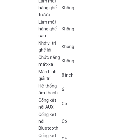
Làm mát
hàng ghế
Không
trước
Làm mát
hàng ghế
Không
sau
Nhớ vị trí
Không
ghế lái
Chức năng
Không
mát-xa
Màn hình
8 inch
giải trí
Hệ thống
6
âm thanh
Cổng kết
Có
nối AUX
Cổng kết
nối
Có
Bluetooth
Cổng kết