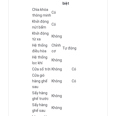
biệt
Chìa khóa
Có
thông minh
Khởi động
Có
nút bấm
Khởi động
Không
từ xa
Hệ thống
Chỉnh
Tự động
điều hòa
cơ
Hệ thống
Không
lọc khí
Cửa sổ trời
Không
Có
Cửa gió
hàng ghế
Không
Có
sau
Sấy hàng
Không
ghế trước
Sấy hàng
Không
ghế sau