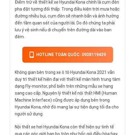
Điểm trừ về thiết kế xe Hyundai Kona chính là cụm đèn
pha đặt tương đối thấp. Trong điều kiện trời mưa hoặc
đường nhiều bụi, cụm đèn sẽ nhanh bẩn và ảnh hưởng
đến tầm quan sát của người lái. Do đó chúng ta phải
lưu ý vệ sinh nếu di chuyển trên đường dài vào ban
đêm.
HOTLINE TOÀN QUỐC: 0938119439
Không gian bên trong xe ô tô Hyundai Kona 2021 vẫn
duy trì thiết kế hiện đại với thiết kế màn hình trung tâm
dạng Fly-monitor, phổ biến trên những mẫu xe hạng
sang cao cấp. Nguyên lý thiết kế nội thất HMI (Human
Machine Interface) cũng được áp dụng bên trong
Hyundai Kona, nhờ đó mang lại sự tiện dụng tối đa cho
người sử dụng.
Nội thất xe hơi Hyundai Kona còn thể hiện sự tinh tế
qua các góc giới hạn bo tròn như hốc gió điều hòa hay