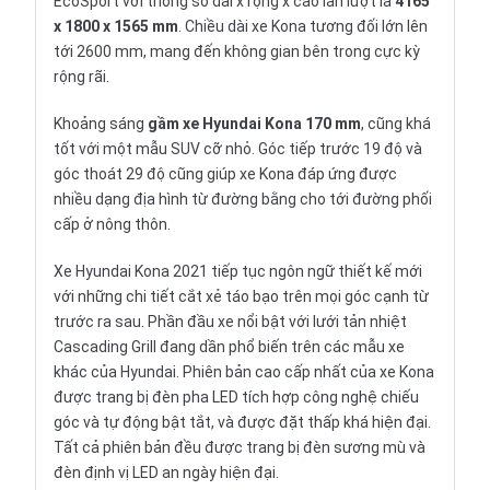
EcoSport với thông số dài x rộng x cao lần lượt là
4165
x 1800 x 1565 mm
. Chiều dài xe Kona tương đối lớn lên
tới 2600 mm, mang đến không gian bên trong cực kỳ
rộng rãi.
Khoảng sáng
gầm xe Hyundai Kona 170 mm
, cũng khá
tốt với một mẫu SUV cỡ nhỏ. Góc tiếp trước 19 độ và
góc thoát 29 độ cũng giúp xe Kona đáp ứng được
nhiều dạng địa hình từ đường bằng cho tới đường phối
cấp ở nông thôn.
Xe Hyundai Kona 2021
tiếp tục ngôn ngữ thiết kế mới
với những chi tiết cắt xẻ táo bạo trên mọi góc cạnh từ
trước ra sau. Phần đầu xe nổi bật với lưới tản nhiệt
Cascading Grill đang dần phổ biến trên các mẫu xe
khác của Hyundai. Phiên bản cao cấp nhất của xe Kona
được trang bị đèn pha LED tích hợp công nghệ chiếu
góc và tự động bật tắt, và được đặt thấp khá hiện đại.
Tất cả phiên bản đều được trang bị đèn sương mù và
đèn định vị LED an ngày hiện đại.