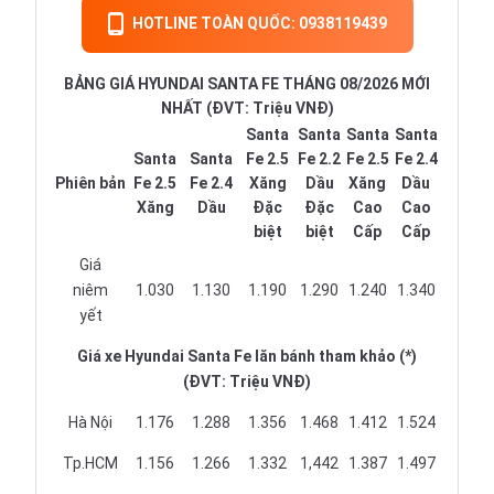
HOTLINE TOÀN QUỐC: 0938119439
BẢNG GIÁ HYUNDAI SANTA FE THÁNG 08/2026 MỚI
NHẤT (ĐVT: Triệu VNĐ)
Santa
Santa
Santa
Santa
Santa
Santa
Fe 2.5
Fe 2.2
Fe 2.5
Fe 2.4
Phiên bản
Fe 2.5
Fe 2.4
Xăng
Dầu
Xăng
Dầu
Xăng
Dầu
Đặc
Đặc
Cao
Cao
biệt
biệt
Cấp
Cấp
Giá
niêm
1.030
1.130
1.190
1.290
1.240
1.340
yết
Giá xe Hyundai Santa Fe lăn bánh tham khảo (*)
(ĐVT: Triệu VNĐ)
Hà Nội
1.176
1.288
1.356
1.468
1.412
1.524
Tp.HCM
1.156
1.266
1.332
1,442
1.387
1.497