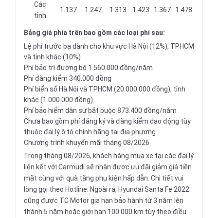
Các
1.137
1.247
1.313
1.423
1.367
1.478
tỉnh
Bảng giá
phía trên bao gồm các loại phí sau:
Lệ phí trước bạ dành cho khu vực Hà Nội (12%), TPHCM
và tỉnh khác (10%)
Phí bảo trì đường bộ 1.560.000 đồng/năm
Phí đăng kiểm 340.000 đồng
Phí biển số Hà Nội và TPHCM (20.000.000 đồng), tỉnh
khác (1.000.000 đồng)
Phí bảo hiểm dân sự bắt buộc 873.400 đồng/năm
Chưa bao gồm phí đăng ký và đăng kiểm dao động tùy
thuộc đại lý ô tô chính hãng tại địa phương
Chương trình khuyến mãi tháng 08/2026
Trong tháng 08/2026, khách hàng mua xe tại các đại lý
liên kết với Carmudi sẽ nhận được ưu đãi giảm giá tiền
mặt cùng với quà tặng phụ kiện hấp dẫn. Chi tiết vui
lòng gọi theo Hotline. Ngoài ra, Hyundai Santa Fe 2022
cũng được TC Motor gia hạn bảo hành từ 3 năm lên
thành 5 năm hoặc giới hạn 100.000 km tùy theo điều