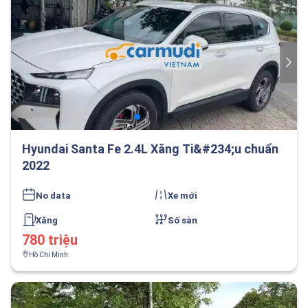
Hyundai Santa Fe 2.4L Xăng Ti&#234;u chuẩn
2022
No data
Xe mới
Xăng
Số sàn
780 triệu
Hồ Chí Minh