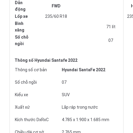
Dẫn
FWD
động
Lốp xe
235/60 R18
23
Bình
71 lít
xăng
Số chỗ
07
ngồi
Thông số Hyundai Santafe 2022
Thông số cơ bản
Hyundai SantaFe 2022
Số chỗ ngồi
07
Kiểu xe
SUV
Xuất xứ
Lắp ráp trong nước
Kích thước DxRxC
4.785 x 1.900 x 1.685 mm
Chiều dài cơ sở
2.765 mm