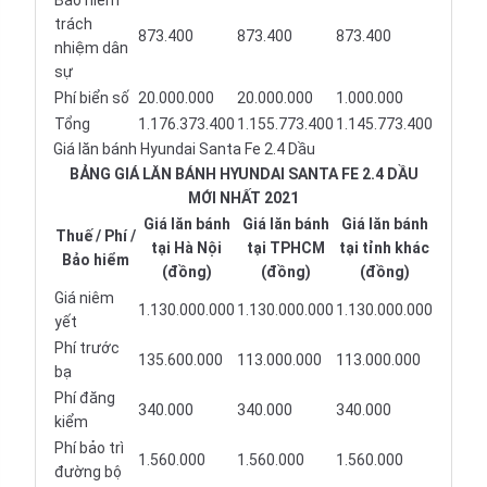
Bảo hiểm
trách
873.400
873.400
873.400
nhiệm dân
sự
Phí biển số
20.000.000
20.000.000
1.000.000
Tổng
1.176.373.400
1.155.773.400
1.145.773.400
Giá lăn bánh Hyundai Santa Fe 2.4 Dầu
BẢNG GIÁ LĂN BÁNH HYUNDAI SANTA FE 2.4 DẦU
MỚI NHẤT 2021
Giá lăn bánh
Giá lăn bánh
Giá lăn bánh
Thuế / Phí /
tại Hà Nội
tại TPHCM
tại tỉnh khác
Bảo hiểm
(đồng)
(đồng)
(đồng)
Giá niêm
1.130.000.000
1.130.000.000
1.130.000.000
yết
Phí trước
135.600.000
113.000.000
113.000.000
bạ
Phí đăng
340.000
340.000
340.000
kiểm
Phí bảo trì
1.560.000
1.560.000
1.560.000
đường bộ