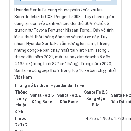
Hyundai Santa Fe cùng chung phân khúc với Kia
Sorento, Mazda CX8, Peugeot 5008... Tuy nhiên người
dùng lại luôn xếp cạnh với các đối thủ SUV 7 chỗ cỡ
trung như Toyota Fortuner, Nissan Terra... Đây vô tình
là sự thiệt thòi không đáng có với mẫu xe này. Tuy
nhiên, Hyundai Santa Fe vẫn vương lên là một trong
những dòng xe bán chạy nhất tại Việt Nam. Trong 5
tháng đầu năm 2021, mẫu xe này đạt doanh số đến
4.135 xe (trung bình 827 xe/tháng). Trong năm 2020,
Santa Fe cũng xếp thứ 9 trong top 10 xe bán chạy nhất
Việt Nam. .
Thông số kỹ thuật Hyundai Santa Fe
Thông
Santa Fe 2.5
Santa Fe 2.5
Santa Fe 2.2
Santa Fe 2
số kỹ
Xăng Đặc
Xăng Base
Dầu Base
Dầu Đặc bi
thuật
Biệt
Kích
thước
4.785 x 1.900 x 1.730 m
DxRxC