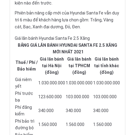
kiện nào đến trước.
Phiên bản nâng cấp mới của Hyundai Santa Fe vẫn duy
trì 6 màu để khách hàng lựa chọn gồm: Trắng, Vàng
cát, Bạc, Xanh đại dương, Đỏ, Đen.
Giá lăn bánh Hyundai Santa Fe 2.5 Xăng
BẢNG GIÁ LĂN BÁNH HYUNDAI SANTA FE 2.5 XĂNG
MỚI NHẤT 2021
Giá lăn bánh
Giá lăn bánh
Giá lăn bánh
Thuế / Phí /
tại Hà Nội
tại TPHCM
tại tỉnh khác
Bảo hiểm
(đồng)
(đồng)
(đồng)
Giá niêm
1.030.000.000
1.030.000.000
1.030.000.000
yết
Phí trước
123.600.000
103.000.000
103.000.000
bạ
Phí đăng
340.000
340.000
340.000
kiểm
Phí bảo trì
1.560.000
1.560.000
1.560.000
đường bộ