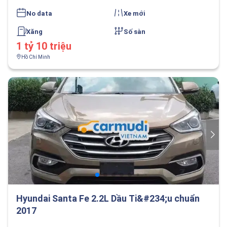
No data
Xe mới
Xăng
Số sàn
1 tỷ 10 triệu
Hồ Chí Minh
Hyundai Santa Fe 2.2L Dầu Ti&#234;u chuẩn
2017