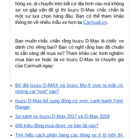
hỏng xe, di chuyển trên bất cứ địa hình nào mà không 
sợ xe gặp vấn đề gì thì Isuzu D-Max chắc chắn là 
một sự lựa chọn hàng đầu. Bạn có thể tham khảo 
thông tin về nhiều mẫu xe hơn lại 
Carmudi.vn
.
Bạn muốn chắc chắn rằng Isuzu D-Max là chiếc xe 
dành cho riêng bạn? Bạn có nghĩ rằng bạn đã chuẩn 
bị sẵn sàng để mua xe? Tham khảo các kinh nghiệm 
mua bán xe hoặc lái xe Isuzu D-Max từ chuyên gia 
của Carmudi ngay:
Bộ đôi Isuzu D-MAX và Isuzu Mu-X vừa ra mắt có 
những cái “mới” nào?
Isuzu D-Max bổ sung động cơ mới, cạnh tranh Ford 
Ranger
So sánh xe Isuzu D-Max 2017 và D-Max 2018
600 triệu đồng mua được xe bán tải nào?
Tìm hiểu cách phân hạng các dòng xe ô tô trên thị 