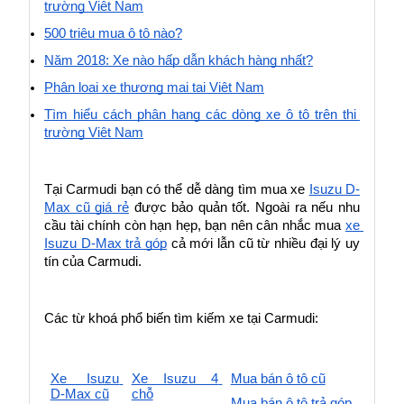
trường Việt Nam
500 triệu mua ô tô nào?
Năm 2018: Xe nào hấp dẫn khách hàng nhất?
Phân loại xe thương mại tại Việt Nam
Tìm hiểu cách phân hạng các dòng xe ô tô trên thị 
trường Việt Nam
Tại Carmudi bạn có thể dễ dàng tìm mua xe 
Isuzu D-
Max cũ giá rẻ
 được bảo quản tốt. Ngoài ra nếu nhu 
cầu tài chính còn hạn hẹp, bạn nên cân nhắc mua 
xe 
Isuzu D-Max trả góp
 cả mới lẫn cũ từ nhiều đại lý uy 
tín của Carmudi.
Các từ khoá phổ biến tìm kiếm xe tại Carmudi:
Xe Isuzu 
Xe Isuzu 4 
Mua bán ô tô cũ
D-Max cũ
chỗ
Mua bán ô tô trả góp