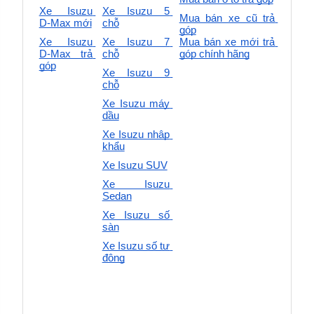
Xe Isuzu 
Xe Isuzu 5 
Mua bán xe cũ trả 
D-Max mới
chỗ
góp
Xe Isuzu 
Xe Isuzu 7 
Mua bán xe mới trả 
D-Max trả 
chỗ
góp chính hãng
góp
Xe Isuzu 9 
chỗ
Xe Isuzu máy 
dầu
Xe Isuzu nhập 
khẩu
Xe Isuzu SUV
Xe Isuzu 
Sedan
Xe Isuzu số 
sàn
Xe Isuzu số tự 
động