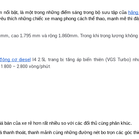
nổi bật, là một trong những điểm sáng trong bộ sưu tập của 
hãng
yêu thích những chiếc xe mang phong cách thể thao, mạnh mẽ thì đây
 mm, cao 1.795 mm và rộng 1.860mm. Trong khi trọng lượng không tải
động cơ diesel
I4 2.5L trang bị tăng áp biến thiên (VGS Turbo) nh
.800 – 2.800 vòng/phút.
á bán của xe rẻ hơn rất nhiều so với các đối thủ cùng phân khúc.
há thanh thoát, thanh mảnh cùng những đường nét bo trọn các góc th