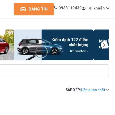
0938119439
Tài khoản
ĐĂNG TIN
SẮP XẾP:
Liên quan nhất