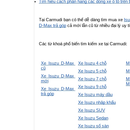
Tìm hiểu cách phân hạng các dòng xe ô tô trên 
Tại Carmudi bạn có thể dễ dàng tìm mua xe 
Isu
D-Max trả góp
 cả mới lẫn cũ từ nhiều đại lý uy 
Các từ khoá phổ biến tìm kiếm xe tại Carmudi:
Xe Isuzu D-Max 
Xe Isuzu 4 chỗ
Mu
cũ
Xe Isuzu 5 chỗ
Mu
Xe Isuzu D-Max 
Xe Isuzu 7 chỗ
Mu
mới
Mu
Xe Isuzu 9 chỗ
Xe Isuzu D-Max 
trả góp
Xe Isuzu máy dầu
Xe Isuzu nhập khẩu
Xe Isuzu SUV
Xe Isuzu Sedan
Xe Isuzu số sàn