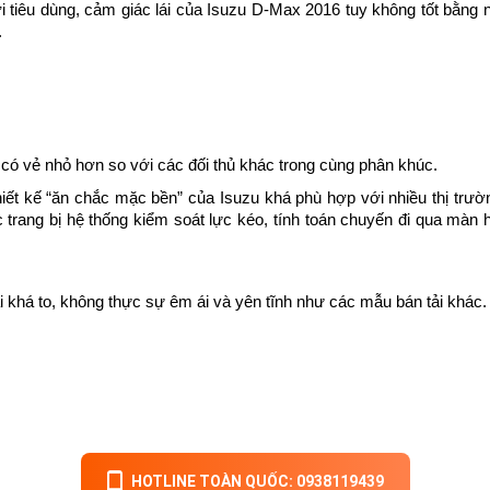
 tiêu dùng, cảm giác lái của Isuzu D-Max 2016 tuy không tốt bằng nh
.
có vẻ nhỏ hơn so với các đối thủ khác trong cùng phân khúc.
thiết kế “ăn chắc mặc bền” của Isuzu khá phù hợp với nhiều thị tr
rang bị hệ thống kiểm soát lực kéo, tính toán chuyến đi qua màn hìn
ái khá to, không thực sự êm ái và yên tĩnh như các mẫu bán tải khác.
HOTLINE TOÀN QUỐC: 0938119439