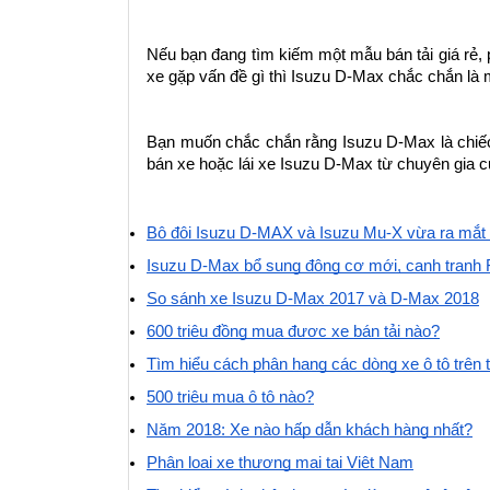
Nếu bạn đang tìm kiếm một mẫu bán tải giá rẻ,
xe gặp vấn đề gì thì Isuzu D-Max chắc chắn là 
Bạn muốn chắc chắn rằng Isuzu D-Max là chiếc
bán xe hoặc lái xe Isuzu D-Max từ chuyên gia 
Bộ đôi Isuzu D-MAX và Isuzu Mu-X vừa ra mắt 
Isuzu D-Max bổ sung động cơ mới, cạnh tranh 
So sánh xe Isuzu D-Max 2017 và D-Max 2018
600 triệu đồng mua được xe bán tải nào?
Tìm hiểu cách phân hạng các dòng xe ô tô trên 
500 triệu mua ô tô nào?
Năm 2018: Xe nào hấp dẫn khách hàng nhất?
Phân loại xe thương mại tại Việt Nam