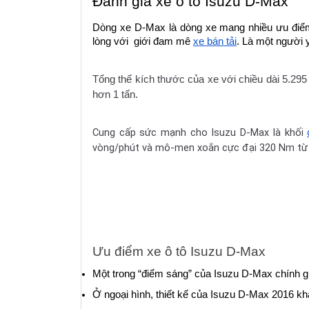
Đánh giá xe ô tô Isuzu D-Max
Dòng xe D-Max là dòng xe mang nhiều ưu điểm 
lòng với  giới đam mê 
xe bán tải
. Là một người 
Tổng thể kích thước của xe với chiều dài 5.295
hơn 1 tấn.
Cung cấp sức mạnh cho Isuzu D-Max là khối
vòng/phút và mô-men xoắn cực đại 320 Nm từ 1
Ưu điểm xe ô tô Isuzu D-Max
Một trong “điểm sáng” của Isuzu D-Max chính gi
Ở ngoại hình, thiết kế của Isuzu D-Max 2016 k