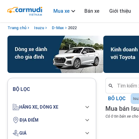
Mua xe
Bán xe
Giới thiệu
Trang chủ
Isuzu
D-Max
2022
BỘ LỌC
BỎ LỌC
Isu
HÃNG XE, DÒNG XE
Mua bán Is
Có 0 tin bán xe ch
ĐỊA ĐIỂM
GIÁ