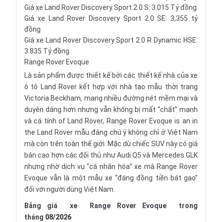
Giá xe Land Rover Discovery Sport 2.0 S: 3.015 Tỷ đồng
Giá xe Land Rover Discovery Sport 2.0 SE: 3,355 tỷ
đồng
Giá xe Land Rover Discovery Sport 2.0 R Dynamic HSE:
3.835 Tỷ đồng
Range Rover Evoque
Là sản phẩm được thiết kế bởi các thiết kế nhà của xe
ô tô Land Rover kết hợp với nhà tạo mẫu thời trang
Victoria Beckham, mang nhiều đường nét mềm mại và
duyên dáng hơn nhưng vẫn không bị mất “chất” mạnh
và cá tính of Land Rover, Range Rover Evoque is an in
the Land Rover mẫu đáng chú ý không chỉ ở Việt Nam
mà còn trên toàn thế giới. Mặc dù chiếc SUV này có giá
bán cao hơn các đối thủ như
Audi Q5
và
Mercedes GLK
nhưng nhờ dịch vụ “cá nhân hóa” xe mà Range Rover
Evoque vẫn là một mẫu xe “đáng đồng tiền bát gạo”
đối với người dùng Việt Nam.
Bảng giá
xe
Range Rover Evoque
trong
tháng
08/2026