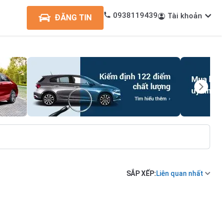
0938119439
Tài khoản
ĐĂNG TIN
SẮP XẾP:
Liên quan nhất