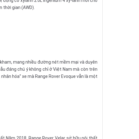
bị động cơ xylanh 2.0L Ingenium 4 xy-lanh mới cho
 thời gian (AWD).
 Beckham, mang nhiều đường nét mềm mại và duyên
mẫu đáng chú ý không chỉ ở Việt Nam mà còn trên
á nhân hóa” xe mà Range Rover Evoque vẫn là một
ất Năm 2018. Range Rover Velar sở hữu nội thất