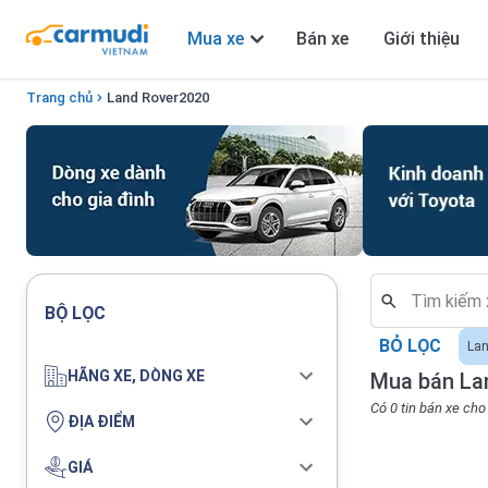
Mua xe
Bán xe
Giới thiệu
Trang chủ
Land Rover
2020
BỘ LỌC
BỎ LỌC
Lan
HÃNG XE, DÒNG XE
Mua bán La
Có 0 tin bán xe ch
ĐỊA ĐIỂM
GIÁ