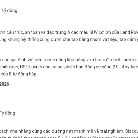
2 Tỷ đồng
h cấu trúc, an toàn và đặc trưng ở các mẫu SUV cỡ lớn của Land Ro
cùng khung hệ thống cũng được chế tạo bằng nhôm vật liệu, tạo cảm g
nh cho gia đình với sức mạnh cùng khả năng vượt mọi địa hình, nước c
hiên bản, HSE Luxury cho cả hai phiên bản động cơ xăng 2.0L 4 xy-lan
i cấp 8 tự động hộp.
2026
 Tỷ đồng
cách nhẹ nhàng cùng các đường nét mạnh mẽ và trải nghiệm. Discove