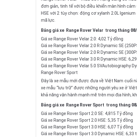
đơn giản, tinh tế với bộ điều khiển màn hình cảm
HSE với 2 tùy chọn: động cơ xylanh 2.0L Igenium
mã lực.
Bảng giá xe
Range Rover Velar
trong tháng
08/
Giá xe Range Rover Velar 2.0: 4,02 Tỷ đồng
Giá xe Range Rover Velar 2.0 R Dynamic SE (250P
Giá xe Range Rover Velar 2.0 R Dynamic SE (300P
Giá xe Range Rover Velar 3.0 R Dynamic HSE: 6,2
Giá xe Range Rover Velar 5.0 SVAutobiography D
Range Rover Sport
Đây là xe mẫu mới được đưa về Việt Nam cuối n
xe mẫu “lưu trữ” được những người yêu xe ở Việ
khả năng vận hành mạnh mẽ trên mọi địa hình, kh
Bảng giá xe
Range Rover Sport
trong tháng
08
Giá xe Range Rover Sport 2.0 SE: 4,815 Tỷ đồng
Giá xe Range Rover Sport 2.0 HSE: 5,35 Tỷ đồng
Giá xe Range Rover Sport 3.0 HSE: 6,07 Tỷ đồng
Giá xe Range Rover Sport 3.0 Dynamic HSE: 6,33 