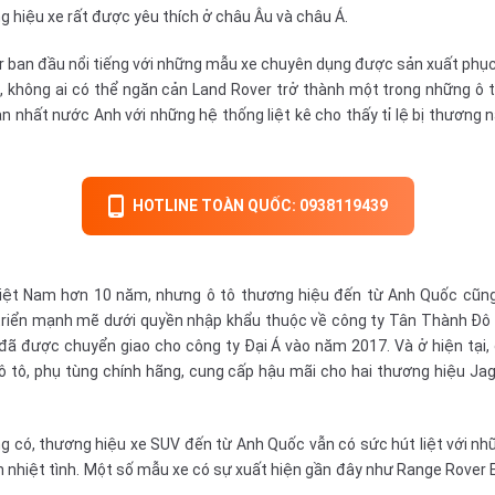
ng hiệu xe rất được yêu thích ở châu Âu và châu Á.
r ban đầu nổi tiếng với những mẫu xe chuyên dụng được sản xuất phục
, không ai có thể ngăn cản Land Rover trở thành một trong những ô tô
n nhất nước Anh với những hệ thống liệt kê cho thấy tỉ lệ bị thương 
HOTLINE TOÀN QUỐC: 0938119439
Việt Nam hơn 10 năm, nhưng ô tô thương hiệu đến từ Anh Quốc cũng 
 triển mạnh mẽ dưới quyền nhập khẩu thuộc về công ty Tân Thành Đô t
đã được chuyển giao cho công ty Đại Á vào năm 2017. Và ở hiện tại,
ô tô, phụ tùng chính hãng, cung cấp hậu mãi cho hai thương hiệu Jag
ng có, thương hiệu
xe SUV
đến từ Anh Quốc vẫn có sức hút liệt với nhữ
n nhiệt tình. Một số mẫu xe có sự xuất hiện gần đây như Range Rover