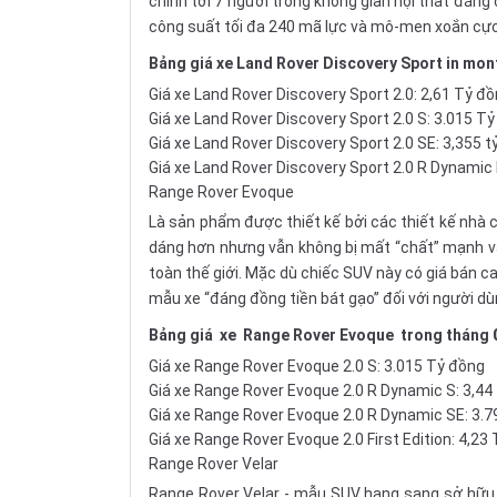
chính tới 7 người trong không gian nội thất đẳng
công suất tối đa 240 mã lực và mô-men xoắn cực
Bảng giá xe Land Rover Discovery Sport in mon
Giá xe Land Rover Discovery Sport 2.0: 2,61 Tỷ đ
Giá xe Land Rover Discovery Sport 2.0 S: 3.015 T
Giá xe Land Rover Discovery Sport 2.0 SE: 3,355 t
Giá xe Land Rover Discovery Sport 2.0 R Dynamic
Range Rover Evoque
Là sản phẩm được thiết kế bởi các thiết kế nhà
dáng hơn nhưng vẫn không bị mất “chất” mạnh và
toàn thế giới. Mặc dù chiếc SUV này có giá bán c
mẫu xe “đáng đồng tiền bát gạo” đối với người d
Bảng giá
xe
Range Rover Evoque
trong tháng
Giá xe Range Rover Evoque 2.0 S: 3.015 Tỷ đồng
Giá xe Range Rover Evoque 2.0 R Dynamic S: 3,44
Giá xe Range Rover Evoque 2.0 R Dynamic SE: 3.
Giá xe Range Rover Evoque 2.0 First Edition: 4,23
Range Rover Velar
Range Rover Velar - mẫu SUV hạng sang sở hữu 