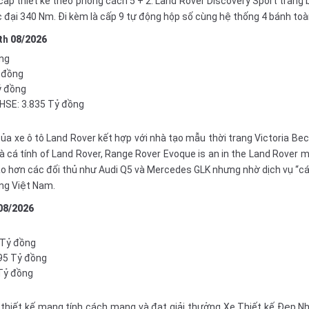
 cấp thiết kế theo phong cách 5 + 2. Land Rover Discovery Sport trang 
 đại 340 Nm. Đi kèm là cấp 9
tự động
hộp
số
cùng hệ thống 4 bánh toàn
th
08/2026
ồng
ỷ đồng
ỷ đồng
 HSE: 3.835 Tỷ đồng
 của xe ô tô Land Rover kết hợp với nhà tạo mẫu thời trang Victoria
 cá tính of Land Rover, Range Rover Evoque is an in the Land Rover 
ao hơn các đối thủ như
Audi Q5
và
Mercedes GLK
nhưng nhờ dịch vụ “c
ùng Việt Nam.
08/2026
 Tỷ đồng
795 Tỷ đồng
 Tỷ đồng
thiết kế mang tính cách mạng và đạt giải thưởng Xe Thiết kế Đẹp Nh