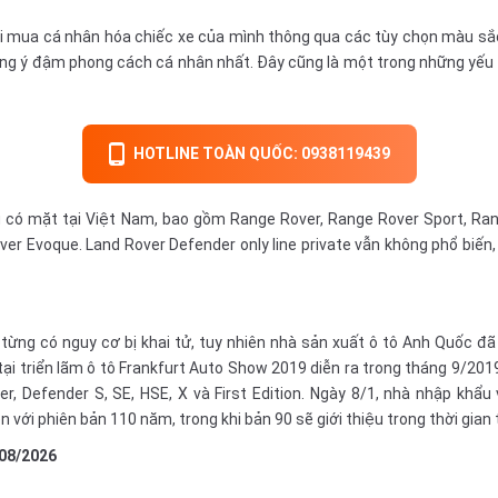
 mua cá nhân hóa chiếc xe của mình thông qua các tùy chọn màu sắc nộ
ưng ý đậm phong cách cá nhân nhất. Đây cũng là một trong những yếu 
HOTLINE TOÀN QUỐC: 0938119439
 có mặt tại Việt Nam, bao gồm Range Rover, Range Rover Sport, Ran
ver Evoque. Land Rover Defender only line private vẫn không phổ biến,
 từng có nguy cơ bị khai tử, tuy nhiên nhà sản xuất ô tô Anh Quốc đ
tại triển lãm ô tô Frankfurt Auto Show 2019 diễn ra trong tháng 9/20
er, Defender S, SE, HSE, X và First Edition. Ngày 8/1, nhà
nhập khẩu
 với phiên bản 110 năm, trong khi bản 90 sẽ giới thiệu trong thời gian t
08/2026