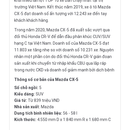
khá nhiều lần lọt TOP 10 xe bán chạy nhất tại thị
trường Việt Nam. Kết thúc năm 2019, xe ô tô Mazda
CX-5 đạt doanh số ấn tượng với 12.243 xe đến tay
khách khách hàng.
Trong năm 2020,
Mazda
CX-5 đã xuất sắc vượt qua
đối thủ Honda CR-V để dẫn đầu phân khúc CUV/SUV
hạng C tại Việt Nam. Doanh số của Mazda CX-5 đạt
11.803 xe tăng nhẹ so với doanh số 10.231 xe. Nguyên
nhân một phần còn do đối thủ Honda CR-V gián đoạn
sản xuất khi chuyển từ nhập khẩu CBU qua lắp ráp
trong nước CKD và doanh số giảm mạnh bởi dịch bệnh
Thông số cơ bản của Mazda CX-5
Số chỗ ngồi:
5
Kiểu dáng:
SUV
Giá từ:
Từ 839 triệu VND
Nhà sản xuất:
Mazda
Dung tích bình nhiên liệu:
56 - 58 l
Kích thước:
4.550 mm D x 1.840 mm R x 1.680 mm C