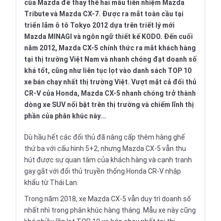
của Mazda để thay thế hai mẫu tiền nhiệm Mazda
Tribute và Mazda CX-7. Được ra mắt toàn cầu tại
triển lãm ô tô Tokyo 2012 dựa trên triết lý mới
Mazda MINAGI và ngôn ngữ thiết kế KODO.
Đến cuối
năm 2012, Mazda CX-5 chính thức ra mắt khách hàng
tại thị trường Việt Nam và nhanh chóng đạt doanh số
khá tốt, cũng như liên tục lọt vào danh sách TOP 10
xe bán chạy nhất thị trường Việt. Vượt mặt cả đối thủ
CR-V của Honda, Mazda CX-5 nhanh chóng trở thành
dòng xe SUV nổi bật trên thị trường và chiếm lĩnh thị
phần của phân khúc này...
Dù hầu hết các đối thủ đã nâng cấp thêm hàng ghế
thứ ba với cấu hình 5+2, nhưng Mazda CX-5 vẫn thu
hút được sự quan tâm của khách hàng và cạnh tranh
gay gắt với đối thủ truyền thống Honda CR-V nhập
khẩu từ Thái Lan.
Trong năm 2018, xe Mazda CX-5 vẫn duy trì doanh số
nhất nhì trong phân khúc hàng tháng. Mẫu xe này cũng