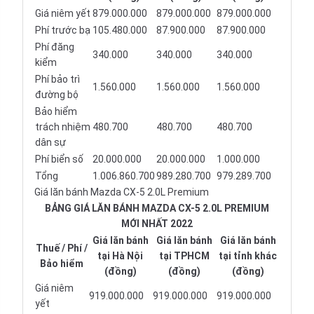
Giá niêm yết
879.000.000
879.000.000
879.000.000
Phí trước bạ
105.480.000
87.900.000
87.900.000
Phí đăng
340.000
340.000
340.000
kiểm
Phí bảo trì
1.560.000
1.560.000
1.560.000
đường bộ
Bảo hiểm
trách nhiệm
480.700
480.700
480.700
dân sự
Phí biển số
20.000.000
20.000.000
1.000.000
Tổng
1.006.860.700
989.280.700
979.289.700
Giá lăn bánh Mazda CX-5 2.0L Premium
BẢNG GIÁ LĂN BÁNH MAZDA CX-5 2.0L PREMIUM
MỚI NHẤT 2022
Giá lăn bánh
Giá lăn bánh
Giá lăn bánh
Thuế / Phí /
tại Hà Nội
tại TPHCM
tại tỉnh khác
Bảo hiểm
(đồng)
(đồng)
(đồng)
Giá niêm
919.000.000
919.000.000
919.000.000
yết