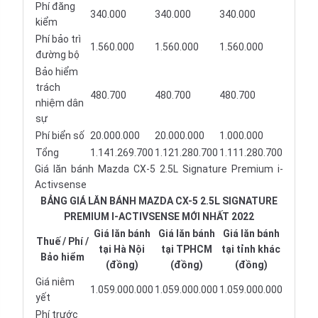
Phí đăng
340.000
340.000
340.000
kiểm
Phí bảo trì
1.560.000
1.560.000
1.560.000
đường bộ
Bảo hiểm
trách
480.700
480.700
480.700
nhiệm dân
sự
Phí biển số
20.000.000
20.000.000
1.000.000
Tổng
1.141.269.700
1.121.280.700
1.111.280.700
Giá lăn bánh Mazda CX-5 2.5L Signature Premium i-
Activsense
BẢNG GIÁ LĂN BÁNH MAZDA CX-5 2.5L SIGNATURE
PREMIUM I-ACTIVSENSE MỚI NHẤT 2022
Giá lăn bánh
Giá lăn bánh
Giá lăn bánh
Thuế / Phí /
tại Hà Nội
tại TPHCM
tại tỉnh khác
Bảo hiểm
(đồng)
(đồng)
(đồng)
Giá niêm
1.059.000.000
1.059.000.000
1.059.000.000
yết
Phí trước