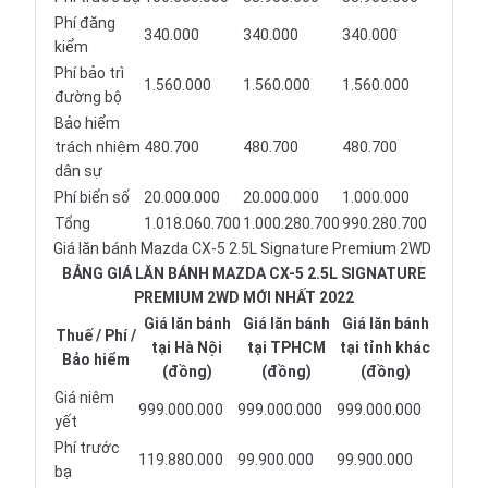
Phí đăng
340.000
340.000
340.000
kiểm
Phí bảo trì
1.560.000
1.560.000
1.560.000
đường bộ
Bảo hiểm
trách nhiệm
480.700
480.700
480.700
dân sự
Phí biển số
20.000.000
20.000.000
1.000.000
Tổng
1.018.060.700
1.000.280.700
990.280.700
Giá lăn bánh Mazda CX-5 2.5L Signature Premium 2WD
BẢNG GIÁ LĂN BÁNH MAZDA CX-5 2.5L SIGNATURE
PREMIUM 2WD MỚI NHẤT 2022
Giá lăn bánh
Giá lăn bánh
Giá lăn bánh
Thuế / Phí /
tại Hà Nội
tại TPHCM
tại tỉnh khác
Bảo hiểm
(đồng)
(đồng)
(đồng)
Giá niêm
999.000.000
999.000.000
999.000.000
yết
Phí trước
119.880.000
99.900.000
99.900.000
bạ