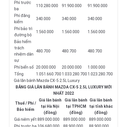
Phí trước
110.280.000
91.900.000
91.900.000
bạ
Phí đăng
340.000
340.000
340.000
kiểm
Phí bảo trì
1.560.000
1.560.000
1.560.000
đường bộ
Bảo hiểm
trách
480.700
480.700
480.700
nhiệm dân
sự
Phí biển số
20.000.000
20.000.000
1.000.000
Tổng
1.051.660.700
1.033.280.700
1.023.280.700
Giá lăn bánh Mazda CX-5 2.5L Luxury
BẢNG GIÁ LĂN BÁNH MAZDA CX-5 2.5L LUXURY MỚI
NHẤT 2022
Giá lăn bánh
Giá lăn bánh
Giá lăn bánh
Thuế / Phí /
tại Hà Nội
tại TPHCM
tại tỉnh khác
Bảo hiểm
(đồng)
(đồng)
(đồng)
Giá niêm yết
889.000.000
889.000.000
889.000.000
Phí trước bạ
106.680.000
88.900.000
88.900.000