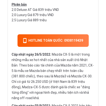
Phiên bản
2.0 Deluxe AT Giá 839 triệu VND
2.0 Luxury Giá 879 triệu VND
2.5 Luxury Giá 889 triệu
HOTLINE TOÀN QUỐC: 0938119439
Cập nhật ngày 26/5/2022:
Mazda CX-5 là một trong
những mẫu xe hot nhất của nhà sản xuất ôtô Nhật
Bản. Theo báo cáo tài chính của Mazda năm 2021, CX-
5 là mẫu xe Mazda bán chạy nhất trên toàn cầu
(381.800 chiếc), theo sau là Mazda3 và Mazda CX-30.
Chỉ có giá từ 26.250 USD (ở Việt Nam là 839 triệu
đồng), Madza-CX-5 được đánh giá là chiếc xe "đáng
từng đồng" với ngoại hình đẹp, nhiều tiện ích và khả
năng off-road khá.
Cập nhật ngày 03/9/2021:
Mazda CX-5 2021 bản tiêu