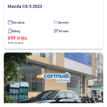
Mazda CX-5 2023
No data
Xe mới
Xăng
Số sàn
699 triệu
Hồ Chí Minh