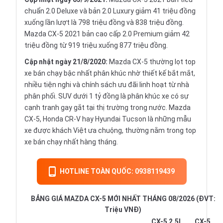
chuẩn 2.0 Deluxe và bản 2.0 Luxury giảm 41 triệu đồng
xuống lần lượt là 798 triệu đồng và 838 triệu đồng.
Mazda CX-5 2021 bản cao cấp 2.0 Premium giảm 42
triệu đồng từ 919 triệu xuống 877 triệu đồng.
Cập nhật ngày 21/8/2020:
Mazda CX-5 thường lọt top
xe bán chạy bậc nhất phân khúc nhờ thiết kế bắt mắt,
nhiều tiện nghi và chính sách ưu đãi linh hoạt từ nhà
phân phối. SUV dưới 1 tỷ đồng là phân khúc xe có sự
cạnh tranh gay gắt tại thị trường trong nước. Mazda
CX-5, Honda CR-V hay Hyundai Tucson là những mẫu
xe được khách Việt ưa chuộng, thường nằm trong top
xe bán chạy nhất hàng tháng.
HOTLINE TOÀN QUỐC: 0938119439
BẢNG GIÁ MAZDA CX-5 MỚI NHẤT THÁNG 08/2026 (ĐVT:
Triệu VNĐ)
CX-5 2.5L
CX-5