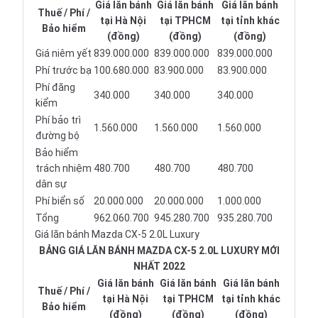
Giá lăn bánh
Giá lăn bánh
Giá lăn bánh
Thuế / Phí /
tại Hà Nội
tại TPHCM
tại tỉnh khác
Bảo hiểm
(đồng)
(đồng)
(đồng)
Giá niêm yết
839.000.000
839.000.000
839.000.000
Phí trước bạ
100.680.000
83.900.000
83.900.000
Phí đăng
340.000
340.000
340.000
kiểm
Phí bảo trì
1.560.000
1.560.000
1.560.000
đường bộ
Bảo hiểm
trách nhiệm
480.700
480.700
480.700
dân sự
Phí biển số
20.000.000
20.000.000
1.000.000
Tổng
962.060.700
945.280.700
935.280.700
Giá lăn bánh Mazda CX-5 2.0L Luxury
BẢNG GIÁ LĂN BÁNH MAZDA CX-5 2.0L LUXURY MỚI
NHẤT 2022
Giá lăn bánh
Giá lăn bánh
Giá lăn bánh
Thuế / Phí /
tại Hà Nội
tại TPHCM
tại tỉnh khác
Bảo hiểm
(đồng)
(đồng)
(đồng)