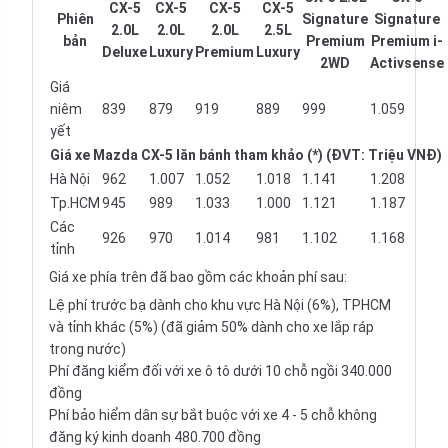
CX-5
CX-5
CX-5
CX-5
Phiên
Signature
Signature
2.0L
2.0L
2.0L
2.5L
bản
Premium
Premium i-
Deluxe
Luxury
Premium
Luxury
2WD
Activsense
Giá
niêm
839
879
919
889
999
1.059
yết
Giá xe Mazda CX-5 lăn bánh tham khảo (*) (ĐVT: Triệu VNĐ)
Hà Nội
962
1.007
1.052
1.018
1.141
1.208
Tp.HCM
945
989
1.033
1.000
1.121
1.187
Các
926
970
1.014
981
1.102
1.168
tỉnh
Giá xe phía trên đã bao gồm các khoản phí sau:
Lệ phí trước bạ dành cho khu vực Hà Nội (6%), TPHCM
và tỉnh khác (5%) (đã giảm 50% dành cho xe lắp ráp
trong nước)
Phí đăng kiểm đối với xe ô tô dưới 10 chỗ ngồi 340.000
đồng
Phí bảo hiểm dân sự bắt buộc với xe 4 - 5 chỗ không
đăng ký kinh doanh 480.700 đồng