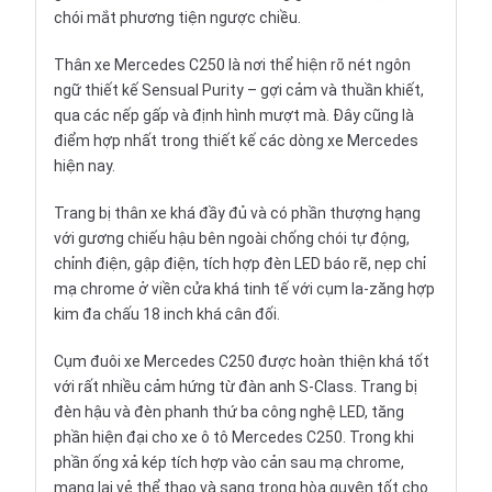
chói mắt phương tiện ngược chiều.
Thân xe Mercedes C250 là nơi thể hiện rõ nét ngôn
ngữ thiết kế Sensual Purity – gợi cảm và thuần khiết,
qua các nếp gấp và định hình mượt mà. Đây cũng là
điểm hợp nhất trong thiết kế các dòng
xe Mercedes
hiện nay.
Trang bị thân xe khá đầy đủ và có phần thượng hạng
với gương chiếu hậu bên ngoài chống chói tự động,
chỉnh điện, gập điện, tích hợp đèn LED báo rẽ, nẹp chỉ
mạ chrome ở viền cửa khá tinh tế với cụm la-zăng hợp
kim đa chấu 18 inch khá cân đối.
Cụm đuôi xe Mercedes C250 được hoàn thiện khá tốt
với rất nhiều cảm hứng từ đàn anh S-Class. Trang bị
đèn hậu và đèn phanh thứ ba công nghệ LED, tăng
phần hiện đại cho xe ô tô Mercedes C250. Trong khi
phần ống xả kép tích hợp vào cản sau mạ chrome,
mang lại vẻ thể thao và sang trọng hòa quyện tốt cho