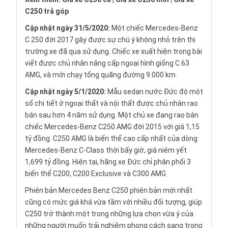
C250 trả góp
Cập nhật ngày 31/5/2020:
Một chiếc Mercedes-Benz
C 250 đời 2017 gây được sự chú ý không nhỏ trên thị
trường xe đã qua sử dụng. Chiếc xe xuất hiện trong bài
viết được chủ nhân nâng cấp ngoại hình giống C 63
AMG, và mới chạy tổng quãng đường 9.000 km.
Cập nhật ngày 5/1/2020:
Mẫu sedan nước Đức độ một
số chi tiết ở ngoại thất và nội thất được chủ nhân rao
bán sau hơn 4 năm sử dụng. Một chủ xe đang rao bán
chiếc Mercedes-Benz C250 AMG đời 2015 với giá 1,15
tỷ đồng. C250 AMG là biến thể cao cấp nhất của dòng
Mercedes-Benz C-Class thời bấy giờ, giá niêm yết
1,699 tỷ đồng. Hiện tại, hãng xe Đức chỉ phân phối 3
biến thể C200, C200 Exclusive và C300 AMG.
Phiên bản Mercedes Benz C250 phiên bản mới nhất
cũng có mức giá khá vừa tầm với nhiều đối tượng, giúp
C250 trở thành một trong những lựa chọn vừa ý của
những người muốn trải nghiệm phong cách sang trọng