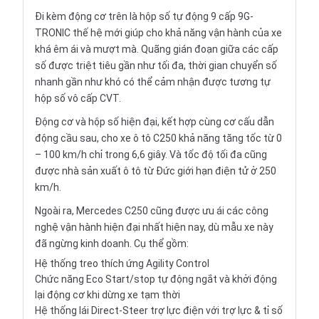
Đi kèm động cơ trên là hộp số tự động 9 cấp 9G-
TRONIC thế hệ mới giúp cho khả năng vận hành của xe
khá êm ái và mượt mà. Quãng gián đoạn giữa các cấp
số được triệt tiêu gần như tối đa, thời gian chuyển số
nhanh gần như khó có thể cảm nhận được tương tự
hộp số vô cấp CVT.
Động cơ và hộp số hiện đại, kết hợp cùng cơ cấu dẫn
động cầu sau, cho xe ô tô C250 khả năng tăng tốc từ 0
– 100 km/h chỉ trong 6,6 giây. Và tốc độ tối đa cũng
được nhà sản xuất ô tô từ Đức giới hạn điện tử ở 250
km/h.
Ngoài ra, Mercedes C250 cũng được ưu ái các công
nghệ vận hành hiện đại nhất hiện nay, dù mẫu xe này
đã ngừng kinh doanh. Cụ thể gồm:
Hệ thống treo thích ứng Agility Control
Chức năng Eco Start/stop tự động ngắt và khởi động
lại động cơ khi dừng xe tạm thời
Hệ thống lái Direct-Steer trợ lực điện với trợ lực & tỉ số