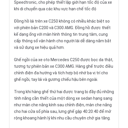
Speedtronic, cho phép thiết lập giới hạn tốc độ của xe
khi di chuyển qua các khu vực hạn chế tốc độ
Đồng hồ lái trên xe C250 không có nhiều khác biệt so
với phiên bản C200 và C300 AMG. Đồng hồ được thiết
kế dạng ống với màn hình thông tin trung tâm, cung
cấp thông số vận hành cho người lái dễ dàng nắm bắt
và sử dụng xe hiệu quả hơn.
Ghế ngồi của
xe oto
Mercedes C250 được bọc da thật,
tương tự phiên bản xe C300 AMG. Hàng ghế trước điều
chỉnh điện đa hướng và tích hợp bộ nhớ ba vị trí cho
ghế ngồi, tay lái và gương chiếu hậu bên ngoài.
Trong khi hàng ghế thứ hai được trang bị đầy đủ những
tính năng cần thiết của một dòng
xe sedan
hạng sang
như màn che nắng kính sau chỉnh điện, màn che nắng
cho hai cửa sổ phía sau, lưng ghế gập 40:20:40 để mở
rộng khoang hành lý khi nhu cầu chuyên chở gia tăng.