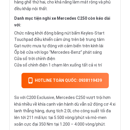
hàng ghế thứ hai, cho khả năng làm mát rộng và phủ
đều khắp nội thất.
Danh mục tiện nghi xe Mercedes C250 còn kéo dài
với:
Chức năng khởi động bằng nút bấm Keyles-Start
Touchpad điều khiển cảm ứng trên bệ trung tâm
Gạt nước mưa tự động với cảm biến trên kính lái
Ốp bệ cửa với logo “Mercedes-Benz” phát sáng
Cửa sổ trời chỉnh điện
Cửa sổ chỉnh điện 1 chạm lên xuống tất cả vị trí
HOTLINE TOÀN QUỐC: 0938119439
So với C200 Exclusive, Mercedes C250 vượt trội hơn
khá nhiều về khía cạnh vận hành dù vẫn sử động cơ 4 xi
lanh thẳng hàng, dung tích 2.0L cho công suất tối đa
lên tới 211 mã lực tại 5.500 vòng/phút và mô-men
xoắn cực đại 350 Nm tại 1.200 – 4.000 vòng/phút.