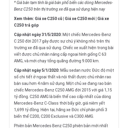
* Giá bán tạm tính là giá bán phổ biến các dòng Mercedes-
Benz C250 trên thị trường xe đã qua sử dụng hiện nay
Xem thêm:
Giá xe C250 cũ
|
Giá xe C250 mới
|
Giá xe
C250 trả góp
Cập nhật ngày 31/5/2020:
Một chiếc Mercedes-Benz
C 250 đời 2017 gây được sự chú ý không nhỏ trên thị
trường xe đã qua sử dụng. Chiếc xe xuất hiện trong bài
viết được chủ nhân nâng cấp ngoại hình giống C 63
AMG, và mới chạy tổng quãng đường 9.000 km.
Cập nhật ngày 5/1/2020:
Mẫu sedan nước Đức độ một
số chi tiết ở ngoại thất và nội thất được chủ nhân rao
bán sau hơn 4 năm sử dụng. Một chủ xe đang rao bán
chiếc Mercedes-Benz C250 AMG đời 2015 với giá 1,15
tỷ đồng. C250 AMG là biến thể cao cấp nhất của dòng
Mercedes-Benz C-Class thời bấy giờ, giá niêm yết
1,699 tỷ đồng. Hiện tại, hãng xe Đức chỉ phân phối 3
biến thể C200, C200 Exclusive và C300 AMG.
Phiên bản Mercedes Benz C250 phiên bản mới nhất