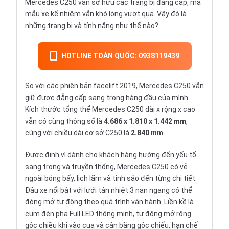
Mercedes C250 vẫn sở hữu các trang bị đẳng cấp, mà
mẫu xe kế nhiệm vẫn khó lòng vượt qua. Vậy đó là
những trang bị và tính năng như thế nào?
HOTLINE TOÀN QUỐC: 0938119439
So với các phiên bản facelift 2019, Mercedes C250 vẫn
giữ được đẳng cấp sang trọng hàng đầu của mình.
Kích thước tổng thể Mercedes C250 dài x rộng x cao
vẫn có cùng thông số là
4.686 x 1.810 x 1.442 mm
,
cùng với chiều dài cơ sở C250 là
2.840 mm
.
Được định vì dành cho khách hàng hướng đến yếu tố
sang trọng và truyền thống, Mercedes C250 có vẻ
ngoài bóng bẩy, lịch lãm và tinh sảo đến từng chi tiết.
Đầu xe nổi bật với lưới tản nhiệt 3 nan ngang có thể
đóng mở tự động theo quá trình vận hành. Liền kề là
cụm đèn pha Full LED thông minh, tự động mở rộng
góc chiều khi vào cua và cân bằng góc chiếu, hạn chế