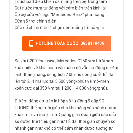
Touchpad điều khiển cảm ứng trên bệ trung tâm
Gạt nước mưa tự động với cảm biến trên kính lái
Ốp bệ cửa với logo “Mercedes-Benz” phát sáng
Cửa sổ trời chỉnh điện
Cửa sổ chỉnh điện 1 chạm lên xuống tất cả vị trí
HOTLINE TOÀN QUỐC: 0938119439
So với C200 Exclusive, Mercedes C250 vượt trội hơn
khá nhiều về khía cạnh vận hành dù vẫn sử động cơ 4 xi
lanh thẳng hàng, dung tích 2.0L cho công suất tối đa
lên tới 211 mã lực tại 5.500 vòng/phút và mô-men
xoắn cực đại 350 Nm tại 1.200 – 4.000 vòng/phút.
Đi kèm động cơ trên là hộp số tự động 9 cấp 9G-
TRONIC thế hệ mới giúp cho khả năng vận hành của xe
khá êm ái và mượt mà. Quãng gián đoạn giữa các cấp
số được triệt tiêu gần như tối đa, thời gian chuyển số
nhanh gần như khó có thể cảm nhận được tương tự