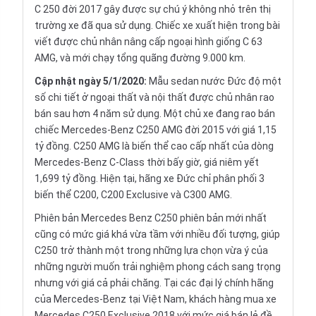
C 250 đời 2017 gây được sự chú ý không nhỏ trên thị
trường xe đã qua sử dụng. Chiếc xe xuất hiện trong bài
viết được chủ nhân nâng cấp ngoại hình giống C 63
AMG, và mới chạy tổng quãng đường 9.000 km.
Cập nhật ngày 5/1/2020:
Mẫu sedan nước Đức độ một
số chi tiết ở ngoại thất và nội thất được chủ nhân rao
bán sau hơn 4 năm sử dụng. Một chủ xe đang rao bán
chiếc Mercedes-Benz C250 AMG đời 2015 với giá 1,15
tỷ đồng. C250 AMG là biến thể cao cấp nhất của dòng
Mercedes-Benz C-Class thời bấy giờ, giá niêm yết
1,699 tỷ đồng. Hiện tại, hãng xe Đức chỉ phân phối 3
biến thể C200, C200 Exclusive và C300 AMG.
Phiên bản Mercedes Benz C250 phiên bản mới nhất
cũng có mức giá khá vừa tầm với nhiều đối tượng, giúp
C250 trở thành một trong những lựa chọn vừa ý của
những người muốn trải nghiệm phong cách sang trọng
nhưng với giá cả phải chăng. Tại các đại lý chính hãng
của Mercedes-Benz tại Việt Nam, khách hàng mua xe
Mercedes C250 Exclusive 2018 với mức giá bán lẻ đề