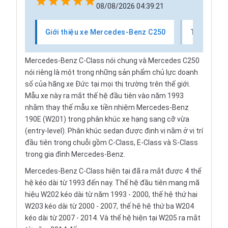
08/08/2026 04:39:21
Giới thiệu xe Mercedes-Benz C250
Thị trườn
Mercedes-Benz C-Class nói chung và Mercedes C250
nói riêng là một trong những sản phẩm chủ lực doanh
số của hãng xe Đức tại mọi thị trường trên thế giới.
Mẫu xe này ra mắt thế hệ đầu tiên vào năm 1993
nhằm thay thế mẫu xe tiền nhiệm Mercedes-Benz
190E (W201) trong phân khúc xe hạng sang cỡ vừa
(entry-level). Phân khúc sedan được định vị nằm ở vị trí
đầu tiên trong chuỗi gồm C-Class, E-Class và S-Class
trong gia đình Mercedes-Benz.
Mercedes-Benz C-Class hiện tại đã ra mắt được 4 thế
hệ kéo dài từ 1993 đến nay. Thế hệ đầu tiên mang mã
hiệu W202 kéo dài từ năm 1993 - 2000, thế hệ thứ hai
W203 kéo dài từ 2000 - 2007, thế hệ hệ thứ ba W204
kéo dài từ 2007 - 2014. Và thế hệ hiện tại W205 ra mắt