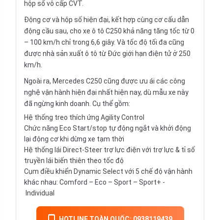
hộp số vô cấp CVT.
Động cơ và hộp số hiện đại, kết hợp cùng cơ cấu dẫn
động cầu sau, cho xe ô tô C250 khả năng tăng tốc từ 0
– 100 km/h chỉ trong 6,6 giây. Và tốc độ tối đa cũng
được nhà sản xuất ô tô từ Đức giới hạn điện tử ở 250
km/h.
Ngoài ra, Mercedes C250 cũng được ưu ái các công
nghệ vận hành hiện đại nhất hiện nay, dù mẫu xe này
đã ngừng kinh doanh. Cụ thể gồm:
Hệ thống treo thích ứng Agility Control
Chức năng Eco Start/stop tự động ngắt và khởi động
lại động cơ khi dừng xe tạm thời
Hệ thống lái Direct-Steer trợ lực điện với trợ lực & tỉ số
truyền lái biến thiên theo tốc độ
Cụm điều khiển Dynamic Select với 5 chế độ vận hành
khác nhau: Comford – Eco – Sport – Sport+ -
Individual
HOTLINE TOÀN QUỐC: 0938119439