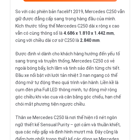
So với các phiên bản facelift 2019, Mercedes C250 vẫn
giữ được đẳng cấp sang trọng hàng đầu của mình.
Kích thước tổng thể Mercedes C250 dài x rộng x cao
vẫn có cùng thông số là
4.686 x 1.810 x 1.442 mm
,
cùng với chiều dài cơ sở C250 là
2.840 mm
.
Được định vì dành cho khách hàng hướng đến yếu tố
sang trọng và truyền thống, Mercedes C250 có vẻ
ngoài bóng bẩy, lịch lãm và tinh sảo đến từng chi tiết.
Đầu xe nổi bật với lưới tản nhiệt 3 nan ngang có thể
đóng mở tự động theo quá trình vận hành. Liền kề là
cụm đèn pha Full LED thông minh, tự động mở rộng
góc chiều khi vào cua và cân bằng góc chiếu, hạn chế
chói mắt phương tiện ngược chiều.
Thân xe Mercedes C250 là nơi thể hiện rõ nét ngôn
ngữ thiết kế Sensual Purity – gợi cảm và thuần khiết,
qua các nếp gấp và định hình mượt mà. Đây cũng là
điểm hợp nhất trong thiết kế các dòng
xe Mercedes