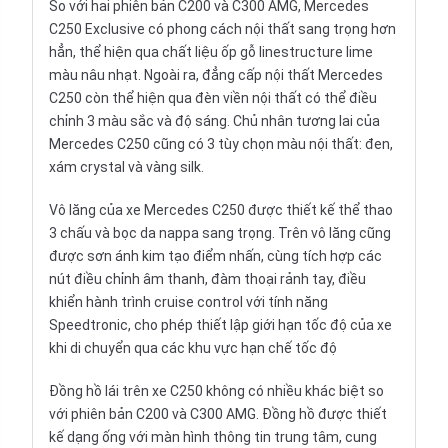
So với hai phiên bản C200 và
C300 AMG
, Mercedes
C250 Exclusive có phong cách nội thất sang trọng hơn
hẳn, thể hiện qua chất liệu ốp gỗ linestructure lime
màu nâu nhạt. Ngoài ra, đẳng cấp nội thất Mercedes
C250 còn thể hiện qua đèn viền nội thất có thể điều
chỉnh 3 màu sắc và độ sáng. Chủ nhân tương lai của
Mercedes C250 cũng có 3 tùy chọn màu nội thất: đen,
xám crystal và vàng silk.
Vô lăng của xe Mercedes C250 được thiết kế thể thao
3 chấu và bọc da nappa sang trọng. Trên vô lăng cũng
được sơn ánh kim tạo điểm nhấn, cùng tích hợp các
nút điều chỉnh âm thanh, đàm thoại rảnh tay, điều
khiển hành trình cruise control với tính năng
Speedtronic, cho phép thiết lập giới hạn tốc độ của xe
khi di chuyển qua các khu vực hạn chế tốc độ
Đồng hồ lái trên xe C250 không có nhiều khác biệt so
với phiên bản C200 và C300 AMG. Đồng hồ được thiết
kế dạng ống với màn hình thông tin trung tâm, cung