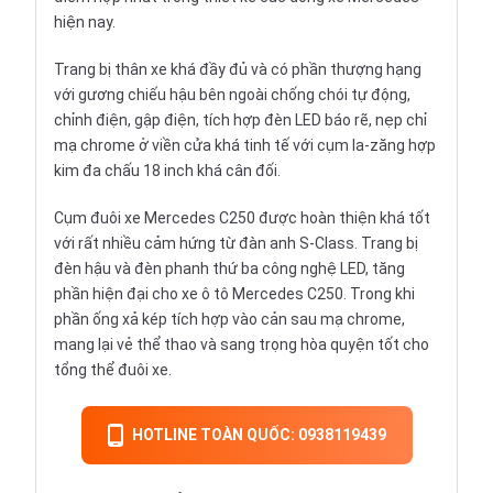
hiện nay.
Trang bị thân xe khá đầy đủ và có phần thượng hạng
với gương chiếu hậu bên ngoài chống chói tự động,
chỉnh điện, gập điện, tích hợp đèn LED báo rẽ, nẹp chỉ
mạ chrome ở viền cửa khá tinh tế với cụm la-zăng hợp
kim đa chấu 18 inch khá cân đối.
Cụm đuôi xe Mercedes C250 được hoàn thiện khá tốt
với rất nhiều cảm hứng từ đàn anh S-Class. Trang bị
đèn hậu và đèn phanh thứ ba công nghệ LED, tăng
phần hiện đại cho xe ô tô Mercedes C250. Trong khi
phần ống xả kép tích hợp vào cản sau mạ chrome,
mang lại vẻ thể thao và sang trọng hòa quyện tốt cho
tổng thể đuôi xe.
HOTLINE TOÀN QUỐC: 0938119439