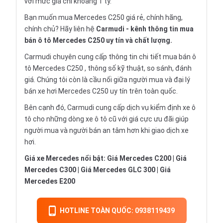
với mức giá chỉ khoảng 1 tỷ.
Bạn muốn mua Mercedes C250 giá rẻ, chính hãng,
chính chủ? Hãy liên hệ
Carmudi
- kênh thông tin mua
bán ô tô Mercedes C250 uy tín và chất lượng.
Carmudi chuyên cung cấp thông tin chi tiết
mua bán ô
tô
Mercedes C250 , thông số kỹ thuật, so sánh, đánh
giá. Chúng tôi còn là cầu nối giữa người mua và đại lý
bán xe hơi Mercedes C250 uy tín trên toàn quốc.
Bên cạnh đó, Carmudi cung cấp dịch vụ
kiểm định xe ô
tô
cho những dòng xe ô tô cũ với giá cực ưu đãi giúp
người mua và người bán an tâm hơn khi giao dịch xe
hơi.
Giá xe Mercedes nổi bật:
Giá Mercedes C200
|
Giá
Mercedes C300
|
Giá Mercedes GLC 300
|
Giá
Mercedes E200
HOTLINE TOÀN QUỐC: 0938119439