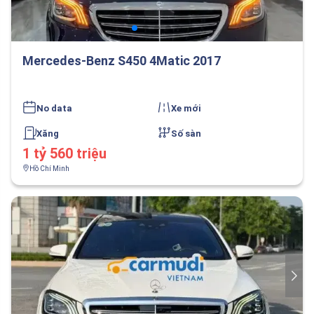
Mercedes-Benz S450 4Matic 2017
No data
Xe mới
Xăng
Số sàn
1 tỷ 560 triệu
Hồ Chí Minh