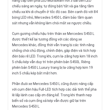
nâng cấp đèn pha LED Multibeam với 3 dải đèn LED
chiếu sáng an ngày, tự động bật/tắt và gia tăng tầm
chiếu xa khi di chuyển ở tốc độ cao. Bên cạnh đó với 84
bóng LED nhỏ, Mercedes S450 L đảm bảo tầm quan
sát nhưng vẫn không làm chói mắt xe ngược chiều.
Cụm gương chiếu hậu trên thân xe Mercedes S450 L
được thiết kế lại tương đồng với các dòng xe
Mercedes khác, đồng thời vẫn trang bị các tính năng
chống chói chủ động, chỉnh điện, gập điện và tích hợp
đèn báo rẽ LED. Trong khi, cụm la-zăng hợp kim 18 inch
5 chấu kép vẫn duy trì trên phiên bản S450L. Riêng
phiên bản S450 L Luxury trang bị la-zăng hợp kim 19
inch 5 chấu kép bắt mắt hơn.
Phần đuôi xe Mercedes S450 L cũng được nâng cấp
với cụm đèn hậu Full-LED tích hợp các dải tinh thể pha
lê lấp lánh cao cấp ơn đáng kể. Trong khi thanh nẹp
biển số và cụm ống xả kép vẫn được giữ lại trên
Mercedes S450 L.