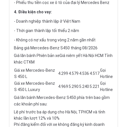
- Phiếu thu tiền cọc xe ô tô của đại lý Mercedes Benz
4. Điều kiện cho vay:
- Doanh nghiệp thành lập ở Việt Nam
- Thời gian thành lập tối thiểu 2 năm
- Không có nợ xấu trong vòng 2 năm gần nhất
Bảng giá Mercedes-Benz S450 tháng 08/2026
Giá lăn bánh Phiên bản xeGiá niêm yết Hà Nội HCM Tỉnh
khác CTKM
Giá xe Mercedes-Benz
Gọi
4.299
4.579
4.536
4.517
S 450 L
Hotline
Giá xe Mercedes-Benz
Gọi
4.969
5.290
5.240
5.221
S 450 L Luxury
Hotline
Giá lăn bánh Mercedes-Benz S450 phía trên bao gồm
các khoản phí sau:
Lệ phí trước bạ áp dụng cho Hà Nội, TPHCM và tỉnh
khác lần lượt 12% và 10%
Phí đăng kiểm đối với xe không đăng ký kinh doanh