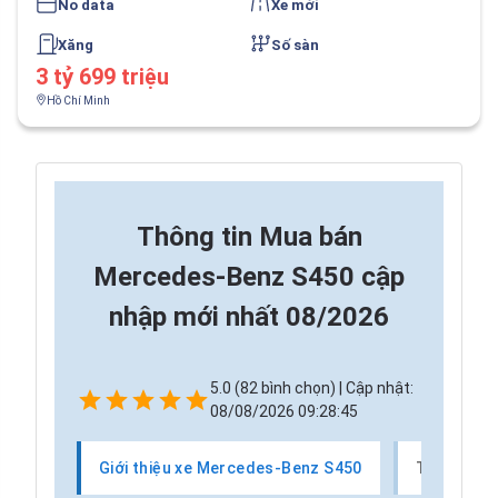
No data
Xe mới
Xăng
Số sàn
3 tỷ 699 triệu
Hồ Chí Minh
Thông tin
Mua bán
Mercedes-Benz S450 cập
nhập mới nhất 08/2026
5.0 (82 bình chọn) | Cập nhật:
08/08/2026 09:28:45
Giới thiệu xe Mercedes-Benz S450
Thị trườn