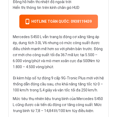
Đồng hồ hiển thị nhiệt độ ngoài trời
Hiển thị thông tin trên kính chắn gió HUD
HOTLINE TOÀN QUỐC: 0938119439
Mercedes S450 L vẫn trang bị động cơ xăng tăng áp
ép, dung tích 3.0L V6 nhưng có mức công suất được
điều chỉnh mạnh mẽ hơn so với phiên bản trước. Động
cơ mới cho công suất tối đa 367 mã lực tại 5.500 –
6.000 vòng/phút và mô-men xoắn cực đại 500Nm từ
1.800 – 4.500 vòng/phút.
Đi kèm hộp số tự động 9 cấp 9G-Tronic Plus mới với hệ
thống dẫn động cầu sau, cho khả năng tăng tốc từ 0 –
100 km/h trong 5,4 giây và vận tốc tối đa 250 km/h.
Mức tiêu thụ nhiên liệu trung bình của Mercedes S450
L cũng được cải tiến dù động cơ tăng công suất. Mức
trung bình từ 7,8 – 14,84 lít/100 km tùy điều kiện.