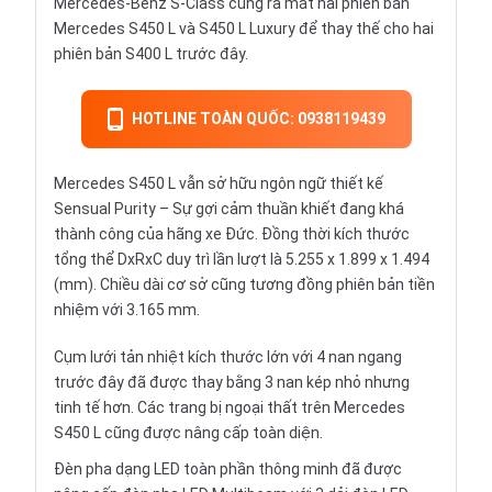
Mercedes-Benz S-Class cũng ra mắt hai phiên bản
Mercedes S450 L và S450 L Luxury để thay thế cho hai
phiên bản S400 L trước đây.
HOTLINE TOÀN QUỐC: 0938119439
Mercedes S450 L vẫn sở hữu ngôn ngữ thiết kế
Sensual Purity – Sự gợi cảm thuần khiết đang khá
thành công của hãng xe Đức. Đồng thời kích thước
tổng thể DxRxC duy trì lần lượt là 5.255 x 1.899 x 1.494
(mm). Chiều dài cơ sở cũng tương đồng phiên bản tiền
nhiệm với 3.165 mm.
Cụm lưới tản nhiệt kích thước lớn với 4 nan ngang
trước đây đã được thay bằng 3 nan kép nhỏ nhưng
tinh tế hơn. Các trang bị ngoại thất trên Mercedes
S450 L cũng được nâng cấp toàn diện.
Đèn pha dạng LED toàn phần thông minh đã được