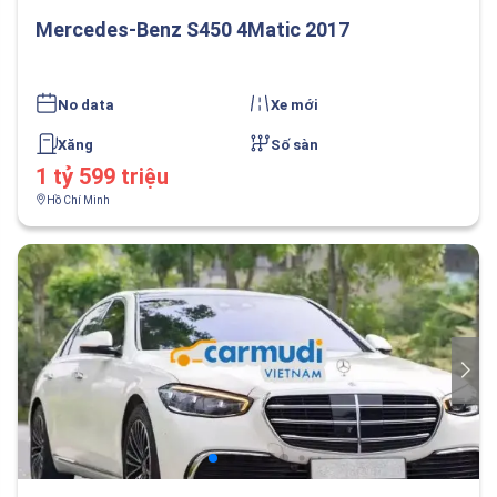
Mercedes-Benz S450 4Matic 2017
No data
Xe mới
Xăng
Số sàn
1 tỷ 599 triệu
Hồ Chí Minh