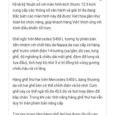
hồ lái kỹ thuật số với màn hình kích thước 12.3 inch
cung cấp các thông số vận hành và giải trí đa dạng.
Đặc biệt các màn hình này đã được Việt hóa gần như
toàn bộ chức năng, giúp khách hàng Việt thích ứng với
trình điều khiển tốt hơn.
Ghế ngồi trên Mercedes S450 L tương tự phiên bản
tiền nhiệm với chất liệu da Nappa da cao cấp và hàng
ghế trước chỉnh điện 14 hướng (xa/gần, độ cao, lưng
ghế, độ nghiêng & chiều dài mặt ghế, đệm đỡ lưng và
tựa đầu), tích hợp bộ nhớ 3 vị trí đồng bộ cùng gương
chiếu hậu và vô lăng.
Hàng ghế thứ hai trên Mercedes S450 L dạng thương
da với hai ghế bên có thế chỉnh điện và bộ nhớ. Cụm
ghế này có thể ngả tối đa 43,5 độ và tích hợp đệm đỡ
bắp chân. Trong khi các tính năng hàng ghế thứ hai vẫn
duy trì trên phiên bản nâng cấp
Tựa tay trung tâm hàng ghế thứ hai được ốp gỗ cao