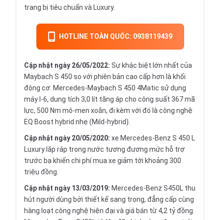
trang bị tiêu chuẩn và Luxury.
HOTLINE TOÀN QUỐC: 0938119439
Cập nhật ngày 26/05/2022:
Sự khác biệt lớn nhất của
Maybach S 450 so với phiên bản cao cấp hơn là khối
động cơ. Mercedes-Maybach S 450 4Matic sử dụng
máy I-6, dung tích 3,0 lít tăng áp cho công suất 367 mã
lực, 500 Nm mô-men xoắn, đi kèm với đó là công nghệ
EQ Boost hybrid nhẹ (Mild-hybrid).
Cập nhật ngày 20/05/2020:
xe Mercedes-Benz S 450 L
Luxury lắp ráp trong nước tương đương mức hỗ trợ
trước bạ khiến chi phí mua xe giảm tới khoảng 300
triệu đồng.
Cập nhật ngày 13/03/2019:
Mercedes-Benz S450L thu
hút người dùng bởi thiết kế sang trọng, đẳng cấp cùng
hàng loạt công nghệ hiện đại và giá bán từ 4,2 tỷ đồng.