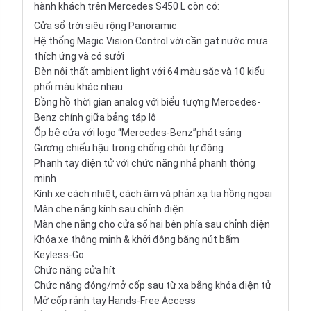
hành khách trên Mercedes S450 L còn có:
Cửa sổ trời siêu rộng Panoramic
Hệ thống Magic Vision Control với cần gạt nước mưa
thích ứng và có sưởi
Đèn nội thất ambient light với 64 màu sắc và 10 kiểu
phối màu khác nhau
Đồng hồ thời gian analog với biểu tượng Mercedes-
Benz chính giữa bảng táp lô
Ốp bệ cửa với logo “Mercedes-Benz”phát sáng
Gương chiếu hậu trong chống chói tự động
Phanh tay điện tử với chức năng nhả phanh thông
minh
Kính xe cách nhiệt, cách âm và phản xạ tia hồng ngoại
Màn che nắng kính sau chỉnh điện
Màn che nắng cho cửa sổ hai bên phía sau chỉnh điện
Khóa xe thông minh & khởi động bằng nút bấm
Keyless-Go
Chức năng cửa hít
Chức năng đóng/mở cốp sau từ xa bằng khóa điện tử
Mở cốp rảnh tay Hands-Free Access