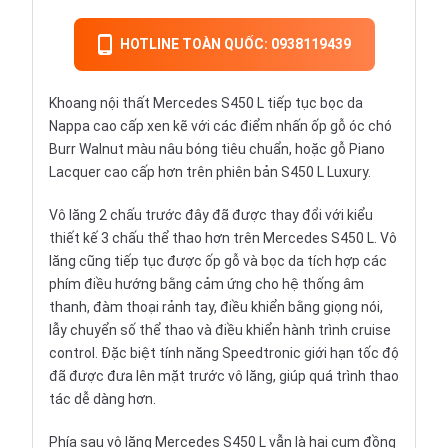
HOTLINE TOÀN QUỐC: 0938119439
Khoang nội thất Mercedes S450 L tiếp tục bọc da
Nappa cao cấp xen kẽ với các điểm nhấn ốp gỗ óc chó
Burr Walnut màu nâu bóng tiêu chuẩn, hoặc gỗ Piano
Lacquer cao cấp hơn trên phiên bản S450 L Luxury.
Vô lăng 2 chấu trước đây đã được thay đổi với kiểu
thiết kế 3 chấu thể thao hơn trên Mercedes S450 L. Vô
lăng cũng tiếp tục được ốp gỗ và bọc da tích hợp các
phím điều hướng bằng cảm ứng cho hệ thống âm
thanh, đàm thoại rảnh tay, điều khiển bằng giọng nói,
lẫy chuyển số thể thao và điều khiển hành trình cruise
control. Đặc biệt tính năng Speedtronic giới hạn tốc độ
đã được đưa lên mặt trước vô lăng, giúp quá trình thao
tác dễ dàng hơn.
Phía sau vô lăng Mercedes S450 L vẫn là hai cụm đồng