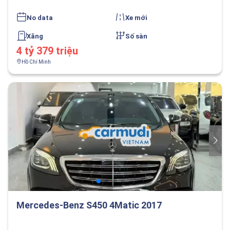
No data
Xe mới
Xăng
Số sàn
4 tỷ 379 triệu
Hồ Chí Minh
Mercedes-Benz S450 4Matic 2017