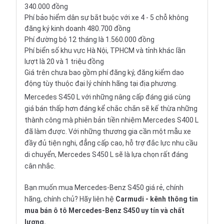
340.000 đồng
Phí bảo hiểm dân sự bắt buộc với xe 4 - 5 chỗ không
đăng ký kinh doanh 480.700 đồng
Phí đường bộ 12 tháng là 1.560.000 đồng
Phí biển số khu vực Hà Nội, TPHCM và tỉnh khác lần
lượt là 20 và 1 triệu đồng
Giá trên chưa bao gồm phí đăng ký, đăng kiểm dao
động tùy thuộc đại lý chính hãng tại địa phương.
Mercedes S450 L với những nâng cấp đáng giá cùng
giá bán thấp hơn đáng kể chắc chắn sẽ kế thừa những
thành công mà phiên bản tiền nhiệm Mercedes S400 L
đã làm được. Với những thương gia cần một mẫu xe
đầy đủ tiện nghi, đẳng cấp cao, hỗ trợ đắc lực nhu cầu
di chuyển, Mercedes S450 L sẽ là lựa chọn rất đáng
cân nhắc.
Bạn muốn mua
Mercedes-Benz S450
giá rẻ, chính
hãng, chính chủ? Hãy liên hệ
Carmudi
- kênh thông tin
mua bán ô tô Mercedes-Benz S450 uy tín và chất
lượng.