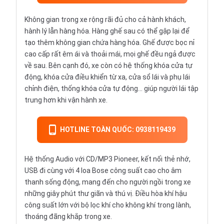
Không gian trong xe rộng rãi đủ cho cả hành khách,
hành lý lẫn hàng hóa. Hàng ghế sau có thể gập lại để
tạo thêm không gian chứa hàng hóa. Ghế được bọc nỉ
cao cấp rất êm ái và thoải mái, mọi ghế đều ngả được
về sau. Bên cạnh đó, xe còn có hệ thống khóa cửa tự
động, khóa cửa điều khiển từ xa, cửa sổ lái và phụ lái
chỉnh điện, thống khóa cửa tự động… giúp người lái tập
trung hơn khi vận hành xe.
HOTLINE TOÀN QUỐC: 0938119439
Hệ thống Audio với CD/MP3 Pioneer, kết nối thẻ nhớ,
USB đi cùng với 4 loa Bose công suất cao cho âm
thanh sống động, mang đến cho người ngồi trong xe
những giây phút thư giãn và thú vị. Điều hòa khí hậu
công suất lớn với bộ lọc khí cho không khí trong lành,
thoáng đãng khắp trong xe.