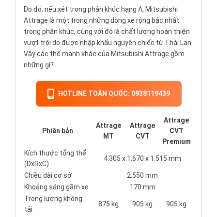
Do đó, nếu xét trong phân khúc hạng A, Mitsubishi
Attrage là một trong những dòng xe rộng bậc nhất
trong phân khúc, cùng với đó là chất lượng hoàn thiện
vượt trội do được nhập khẩu nguyên chiếc từ Thái Lan.
Vậy các thế mạnh khác của Mitsubishi Attrage gồm
những gì?
HOTLINE TOÀN QUỐC: 0938119439
Attrage
Attrage
Attrage
Phiên bản
CVT
MT
CVT
Premium
Kích thước tổng thể
4.305 x 1.670 x 1.515 mm
(DxRxC)
Chiều dài cơ sở
2.550 mm
Khoảng sáng gầm xe
170 mm
Trọng lượng không
875 kg
905 kg
905 kg
tải