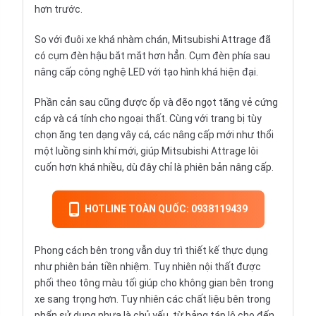
hơn trước.
So với đuôi xe khá nhàm chán, Mitsubishi Attrage đã
có cụm đèn hậu bắt mắt hơn hẳn. Cụm đèn phía sau
nâng cấp công nghệ LED với tạo hình khá hiện đại.
Phần cản sau cũng được ốp và đẽo ngọt tăng vẻ cứng
cáp và cá tính cho ngoại thất. Cùng với trang bị tùy
chọn ăng ten dạng vây cá, các nâng cấp mới như thổi
một luồng sinh khí mới, giúp Mitsubishi Attrage lôi
cuốn hơn khá nhiều, dù đây chỉ là phiên bản nâng cấp.
HOTLINE TOÀN QUỐC: 0938119439
Phong cách bên trong vẫn duy trì thiết kế thực dụng
như phiên bản tiền nhiệm. Tuy nhiên nội thất được
phối theo tông màu tối giúp cho không gian bên trong
xe sang trọng hơn. Tuy nhiên các chất liệu bên trong
phẩn sử dụng nhựa là chủ yếu, từ bảng táp lô cho đến