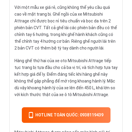
Với một mẫu xe giá rẻ, cũng không thể yêu cầu quá
cao về mặt trang bị. Ghế ngồi của xe Mitsubishi
Attrage chỉ được bọc nỉ tiêu chuẩn và bọc da trên 2
phiên bản CVT. Tất cả ghế lái các phiên bản đều có thể
chỉnh tay 6 hướng, trong khi ghế hành khách cũng có
thể chỉnh tay 4 hướng cơ bản. Riêng ghế người lái trên
2 bản CVT có thêm bệ tỳ tay dành cho người lái.
Hàng ghế thứ hai của xe oto Mitsubishi Attrage tiếp
tục trang bị tựa đầu cho cả ba vị trí, và tích hợp tựa tay
kết hợp giá để ly. Điểm đáng tiếc khi hàng ghế này
không thể gập phẳng để mở rộng khoang hành lý. Mặc
dù vậy khoang hành lý của xe lên đến 450 L, khá lớn so
với kích thước thật của xe ô tô Mitsubishi Attrage.
HOTLINE TOÀN QUỐC: 0938119439