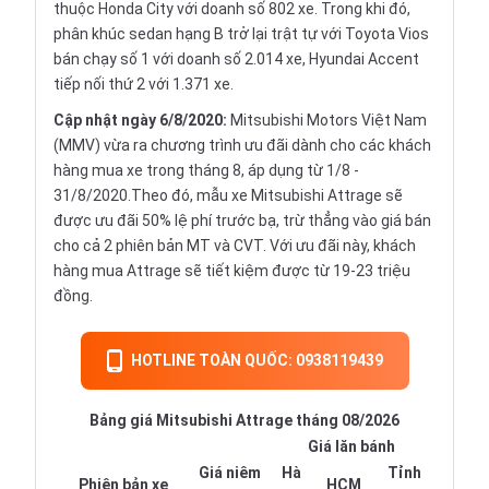
thuộc Honda City với doanh số 802 xe. Trong khi đó,
phân khúc sedan hạng B trở lại trật tự với Toyota Vios
bán chạy số 1 với doanh số 2.014 xe, Hyundai Accent
tiếp nối thứ 2 với 1.371 xe.
Cập nhật ngày 6/8/2020:
Mitsubishi Motors Việt Nam
(MMV) vừa ra chương trình ưu đãi dành cho các khách
hàng mua xe trong tháng 8, áp dụng từ 1/8 -
31/8/2020.Theo đó, mẫu xe Mitsubishi Attrage sẽ
được ưu đãi 50% lệ phí trước bạ, trừ thẳng vào giá bán
cho cả 2 phiên bản MT và CVT. Với ưu đãi này, khách
hàng mua Attrage sẽ tiết kiệm được từ 19-23 triệu
đồng.
HOTLINE TOÀN QUỐC: 0938119439
Bảng giá Mitsubishi Attrage tháng 08/2026
Giá lăn bánh
Giá niêm
Hà
Tỉnh
Phiên bản xe
HCM