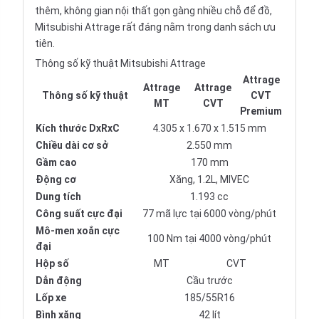
thêm, không gian nội thất gọn gàng nhiều chỗ để đồ,
Mitsubishi Attrage rất đáng nằm trong danh sách ưu
tiên.
Thông số kỹ thuật Mitsubishi Attrage
Attrage
Attrage
Attrage
Thông số kỹ thuật
CVT
MT
CVT
Premium
Kích thước DxRxC
4.305 x 1.670 x 1.515 mm
Chiều dài cơ sở
2.550 mm
Gầm cao
170 mm
Động cơ
Xăng, 1.2L, MIVEC
Dung tích
1.193 cc
Công suất cực đại
77 mã lực tại 6000 vòng/phút
Mô-men xoắn cực
100 Nm tại 4000 vòng/phút
đại
Hộp số
MT
CVT
Dẫn động
Cầu trước
Lốp xe
185/55R16
Bình xăng
42 lít