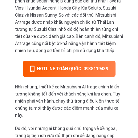
phân khúc sedan hạng B cùng các đối thủ như Toyota
Vios, Hyundai Accent, Honda City, Kia Soluto, Suzuki
Ciaz và Nissan Sunny. So với các đối thủ, Mitsubishi
Attrage được nhập khẩu nguyên chiếc từ Thái Lan
tương tự Suzuki Ciaz, nhờ đó độ hoàn thiện từng chi
tiết của xe được đánh giá cao. Bên cạnh đó, Mitsubishi
Attrage cũng nổi bật ở khả năng vận hành tiết kiệm
nhiên liệu, động cơ bền bỉ, chi phí sử dụng khá thấp.
HOTLINE TOÀN QUỐC: 0938119439
Nhìn chung, thiết kế xe Mitsubishi Attrage chính là ấn
tượng không tốt đến với khách hàng khi lựa chọn. Tuy
nhiên phải vận hành, chạy thử trong điều kiện thực tế
chúng ta mới thấy được các điểm mạnh của mẫu xe
này.
Do đó, với những ai không quá chú trọng vẻ bề ngoài,
trang bị tiện ích vừa đủ thậm chí dễ dàng nâng cấp