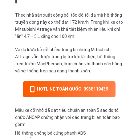
II.
Theo nhà sản xuất công bố, tốc độ tối đa mà hệ thống
truyền động này có thể đạt 172 Km/h. Trong khi, xe oto
Mitsubishi Attrage vẫn khá tiết kiệm nhiên liệu khi chỉ
''ăn'' 4.7 – 5 L xăng cho 100 Km.
Và dù lược bỏ rất nhiều trang bị nhưng Mitsubishi
Attrage vẫn được trang bị trợ lực lái điện, hệ thống
treo trước MacPherson, lò xo cuộn với thanh cân bằng
và hệ thống treo sau dạng thanh xoắn.
HOTLINE TOÀN QUỐC: 0938119439
Mẫu xe cỡ nhỏ đã đạt tiêu chuẩn an toàn 5 sao do tổ
chức ANCAP chứng nhận với các trang bị an toàn bao
gồm:
Hệ thống chống bó cứng phanh ABS