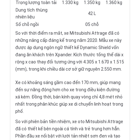
Trọng lượng toàn tải
1.330 kg
1.350 kg
1.360 kg
Dung tích thùng
42 L
nhiên liệu
Số chỗ ngồi
05 chỗ
So với thời điểm ra mắt, xe
Mitsubishi Attrage
đã có
những nâng cấp đáng kể trong năm 2020. Mẫu xe này
được áp dụng ngôn ngữ thiết kế Dynamic Shield vốn
đang ăn khách trên Xpander. Kích thước tổng thể dài x
rộng x cao thay đổi tương ứng với 4.305 x 1.670 x 1.515
(mm), trong khi chiều dài cơ sở giữ nguyên 2.550 mm.
Xe có khoảng sáng gầm cao đến 170 mm, giúp mang
đến sự năng động hơn cho xe trong điều kiện đường
xá kém. Đồng thời, bán kính quay vòng chỉ 4,8 mét nhỏ
nhất trong phân khúc giúp xe di chuyển linh hoạt trong
phố.
So với phiên bản tiền nhiệm, xe oto Mitsubishi Attrage
đã có thiết kế bên ngoài cá tính và trẻ trung hơn hẳn.
Phần đầu xe nổi bật với lưới tản nhiệt sơn đen và tạo