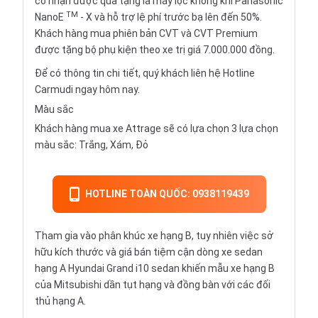
có nhận được quà tặng là máy lọc không khí Panasonic
TM
NanoE
- X và hỗ trợ lệ phí trước bạ lên đến 50%.
Khách hàng mua phiên bản CVT và CVT Premium
được tặng bộ phụ kiện theo xe trị giá 7.000.000 đồng.
Để có thông tin chi tiết, quý khách liên hệ Hotline
Carmudi ngay hôm nay.
Màu sắc
Khách hàng mua xe Attrage sẽ có lựa chọn 3 lựa chọn
màu sắc: Trắng, Xám, Đỏ
HOTLINE TOÀN QUỐC: 0938119439
Tham gia vào phân khúc xe hạng B, tuy nhiên việc sở
hữu kích thước và giá bán tiệm cận dòng xe sedan
hạng A Hyundai Grand i10 sedan khiến mẫu xe hạng B
của
Mitsubishi
dần tụt hạng và đồng bàn với các đối
thủ hạng A.