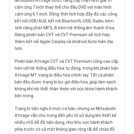
Mitsubishi Attrage được nâng cấp màn hình giải trí
cảm ứng 7 inch thay thế cho đầu DVD với màn hình
cảm ứng 6.1 inch. Đồng thời tích hợp đầy đủ các cổng
kết nối USB/AUX, kết nối Bluetooth, USB, Radio, kèm
tính năng phát MP3, đi kèm hệ thống âm thanh 4 loa.
Riêng phiên bản CVT và CVT Premium sẽ tích hợp
thêm kết nối Apple Carplay và Android Auto hiện đại
hơn.
Phiên bản Attrage CVT và CVT Premium cũng cao cấp
hơn với hệ thống điều hòa tự động, trong khi phiên bản
Attrage MT trang bị điều hòa chỉnh tay. Tất cả phiên
bản đều được trang bị lọc gió điều hòa, giúp làm sạch
không khí nội thất thân thiện với sức khỏe hành khách
bên trong.
Trang bị tiện nghi ở mức cơ bản, nhưng xe Mitsubishi
Attrage vẫn chú trọng đến yếu tố sử dụng khi thiết kế
nhiều chỗ để đồ tiện dụng, như khu vực hành khách
phía trước có cả một không gian rộng rãi để chứa đồ