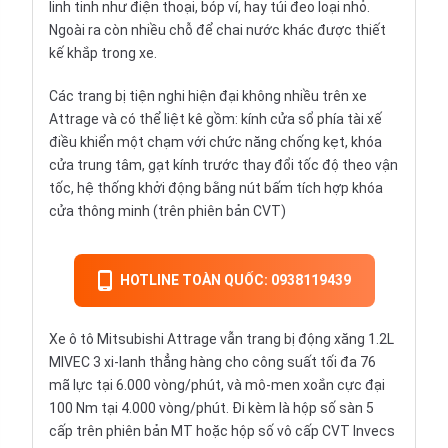
linh tinh như điện thoại, bóp ví, hay túi đeo loại nhỏ.
Ngoài ra còn nhiều chỗ để chai nước khác được thiết
kế khắp trong xe.
Các trang bị tiện nghi hiện đại không nhiều trên xe
Attrage và có thể liệt kê gồm: kính cửa sổ phía tài xế
điều khiển một chạm với chức năng chống kẹt, khóa
cửa trung tâm, gạt kính trước thay đổi tốc độ theo vận
tốc, hệ thống khởi động bằng nút bấm tích hợp khóa
cửa thông minh (trên phiên bản CVT)
HOTLINE TOÀN QUỐC: 0938119439
Xe ô tô Mitsubishi Attrage vẫn trang bị động xăng 1.2L
MIVEC 3 xi-lanh thẳng hàng cho công suất tối đa 76
mã lực tại 6.000 vòng/phút, và mô-men xoắn cực đại
100 Nm tại 4.000 vòng/phút. Đi kèm là hộp số sàn 5
cấp trên phiên bản MT hoặc hộp số vô cấp CVT Invecs