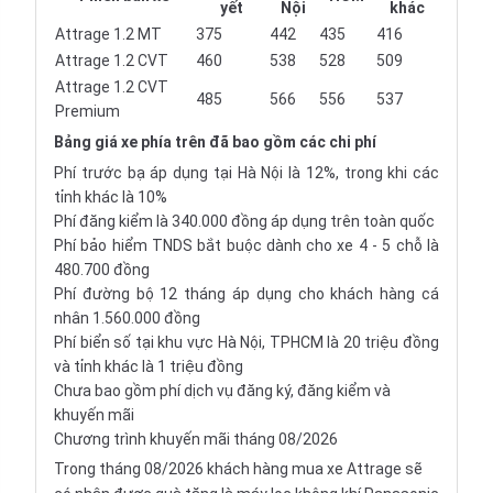
yết
Nội
khác
Attrage 1.2 MT
375
442
435
416
Attrage 1.2 CVT
460
538
528
509
Attrage 1.2 CVT
485
566
556
537
Premium
Bảng giá xe phía trên đã bao gồm các chi phí
Phí trước bạ áp dụng tại Hà Nội là 12%, trong khi các
tỉnh khác là 10%
Phí đăng kiểm là 340.000 đồng áp dụng trên toàn quốc
Phí bảo hiểm TNDS bắt buộc dành cho xe 4 - 5 chỗ là
480.700 đồng
Phí đường bộ 12 tháng áp dụng cho khách hàng cá
nhân 1.560.000 đồng
Phí biển số tại khu vực Hà Nội, TPHCM là 20 triệu đồng
và tỉnh khác là 1 triệu đồng
Chưa bao gồm phí dịch vụ đăng ký, đăng kiểm và
khuyến mãi
Chương trình khuyến mãi tháng 08/2026
Trong tháng 08/2026 khách hàng mua xe Attrage sẽ