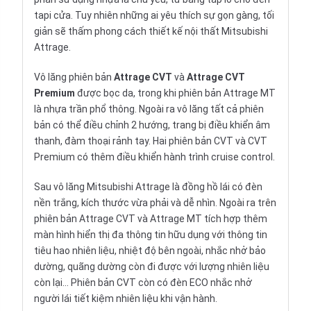
tapi cửa. Tuy nhiên những ai yêu thích sự gọn gàng, tối
giản sẽ thấm phong cách thiết kế nội thất Mitsubishi
Attrage.
Vô lăng phiên bản
Attrage CVT
và
Attrage CVT
Premium
được bọc da, trong khi phiên bản Attrage MT
là nhựa trần phổ thông. Ngoài ra vô lăng tất cả phiên
bản có thể điều chỉnh 2 hướng, trang bị điều khiển âm
thanh, đàm thoại rảnh tay. Hai phiên bản CVT và CVT
Premium có thêm điều khiển hành trình cruise control.
Sau vô lăng Mitsubishi Attrage là đồng hồ lái có đèn
nền trắng, kích thước vừa phải và dễ nhìn. Ngoài ra trên
phiên bản Attrage CVT và Attrage MT tích hợp thêm
màn hình hiển thị đa thông tin hữu dụng với thông tin
tiêu hao nhiên liệu, nhiệt độ bên ngoài, nhắc nhở bảo
dường, quãng dường còn đi được với lượng nhiên liệu
còn lại… Phiên bản CVT còn có đèn ECO nhắc nhở
người lái tiết kiệm nhiên liệu khi vận hành.