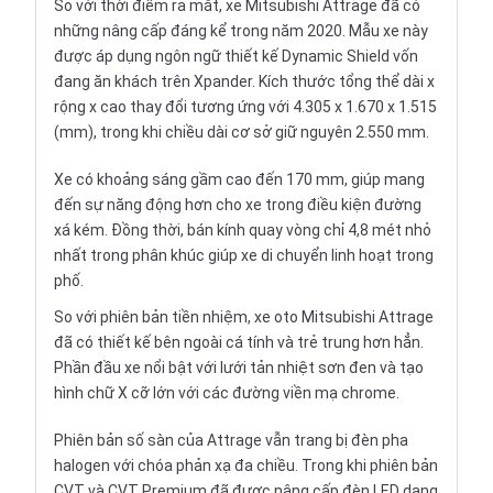
So với thời điểm ra mắt, xe
Mitsubishi Attrage
đã có
những nâng cấp đáng kể trong năm 2020. Mẫu xe này
được áp dụng ngôn ngữ thiết kế Dynamic Shield vốn
đang ăn khách trên Xpander. Kích thước tổng thể dài x
rộng x cao thay đổi tương ứng với 4.305 x 1.670 x 1.515
(mm), trong khi chiều dài cơ sở giữ nguyên 2.550 mm.
Xe có khoảng sáng gầm cao đến 170 mm, giúp mang
đến sự năng động hơn cho xe trong điều kiện đường
xá kém. Đồng thời, bán kính quay vòng chỉ 4,8 mét nhỏ
nhất trong phân khúc giúp xe di chuyển linh hoạt trong
phố.
So với phiên bản tiền nhiệm, xe oto Mitsubishi Attrage
đã có thiết kế bên ngoài cá tính và trẻ trung hơn hẳn.
Phần đầu xe nổi bật với lưới tản nhiệt sơn đen và tạo
hình chữ X cỡ lớn với các đường viền mạ chrome.
Phiên bản số sàn của Attrage vẫn trang bị đèn pha
halogen với chóa phản xạ đa chiều. Trong khi phiên bản
CVT và CVT Premium đã được nâng cấp đèn LED dạng