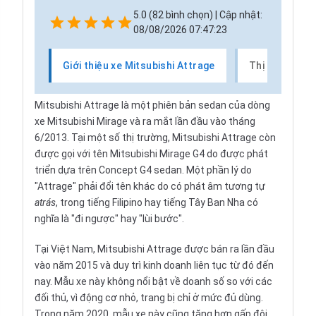
5.0 (82 bình chọn) | Cập nhật:
08/08/2026 07:47:23
Giới thiệu xe Mitsubishi Attrage
Thị trường xe
Mitsubishi Attrage là một phiên bản sedan của dòng
xe Mitsubishi Mirage và ra mắt lần đầu vào tháng
6/2013. Tại một số thị trường, Mitsubishi Attrage còn
được gọi với tên Mitsubishi Mirage G4 do được phát
triển dựa trên Concept G4 sedan. Một phần lý do
"Attrage" phải đổi tên khác do có phát âm tương tự
atrás
, trong tiếng Filipino hay tiếng Tây Ban Nha có
nghĩa là "đi ngược" hay "lùi bước".
Tại Việt Nam, Mitsubishi Attrage được bán ra lần đầu
vào năm 2015 và duy trì kinh doanh liên tục từ đó đến
nay. Mẫu xe này không nổi bật về doanh số so với các
đối thủ, vì động cơ nhỏ, trang bị chỉ ở mức đủ dùng.
Trong năm 2020, mẫu xe này cũng tăng hơn gấp đôi