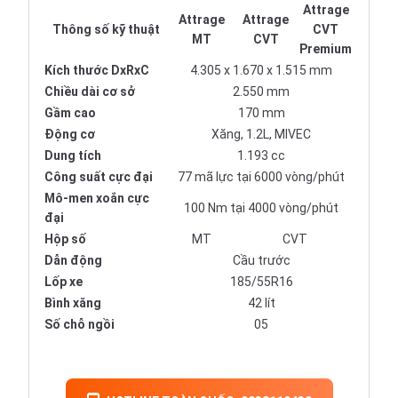
Attrage
Attrage
Attrage
Thông số kỹ thuật
CVT
MT
CVT
Premium
Kích thước DxRxC
4.305 x 1.670 x 1.515 mm
Chiều dài cơ sở
2.550 mm
Gầm cao
170 mm
Động cơ
Xăng, 1.2L, MIVEC
Dung tích
1.193 cc
Công suất cực đại
77 mã lực tại 6000 vòng/phút
Mô-men xoắn cực
100 Nm tại 4000 vòng/phút
đại
Hộp số
MT
CVT
Dẫn động
Cầu trước
Lốp xe
185/55R16
Bình xăng
42 lít
Số chỗ ngồi
05