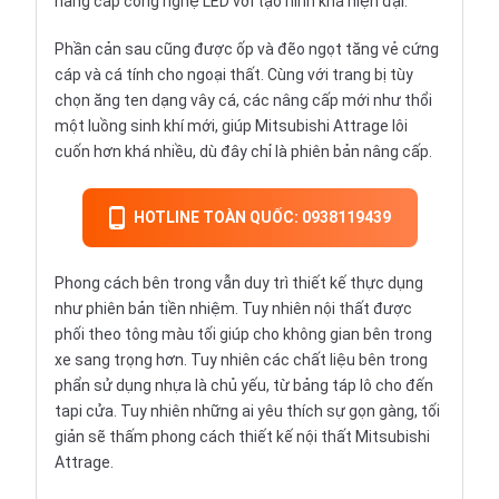
nâng cấp công nghệ LED với tạo hình khá hiện đại.
Phần cản sau cũng được ốp và đẽo ngọt tăng vẻ cứng
cáp và cá tính cho ngoại thất. Cùng với trang bị tùy
chọn ăng ten dạng vây cá, các nâng cấp mới như thổi
một luồng sinh khí mới, giúp Mitsubishi Attrage lôi
cuốn hơn khá nhiều, dù đây chỉ là phiên bản nâng cấp.
HOTLINE TOÀN QUỐC: 0938119439
Phong cách bên trong vẫn duy trì thiết kế thực dụng
như phiên bản tiền nhiệm. Tuy nhiên nội thất được
phối theo tông màu tối giúp cho không gian bên trong
xe sang trọng hơn. Tuy nhiên các chất liệu bên trong
phẩn sử dụng nhựa là chủ yếu, từ bảng táp lô cho đến
tapi cửa. Tuy nhiên những ai yêu thích sự gọn gàng, tối
giản sẽ thấm phong cách thiết kế nội thất Mitsubishi
Attrage.