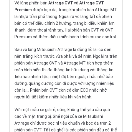
Vô lăng phiên bản
Attrage CVT
và
Attrage CVT
Premium
được bọc da, trong khi phiên bản Attrage MT
là nhựa trần phổ thông. Ngoài ra vô lăng tất cả phiên
bản có thể điều chỉnh 2 hướng, trang bị điều khiển âm
thanh, đàm thoại rảnh tay. Hai phiên bản CVT và CVT
Premium có thêm điều khiển hành trình cruise control.
Sau vô lăng Mitsubishi Attrage là đồng hồ lái có đèn
nền trắng, kích thước vừa phải và dễ nhìn. Ngoài ra trên
phiên bản Attrage CVT và Attrage MT tích hợp thêm
màn hình hiển thị đa thông tin hữu dụng với thông tin
tiêu hao nhiên liệu, nhiệt độ bên ngoài, nhắc nhở bảo
dường, quãng dường còn đi được với lượng nhiên liệu
còn lại… Phiên bản CVT còn có đèn ECO nhắc nhở
người lái tiết kiệm nhiên liệu khi vận hành.
Với một mẫu xe giá rẻ, cũng không thể yêu cầu quá
cao về mặt trang bị. Ghế ngồi của xe Mitsubishi
Attrage chỉ được bọc nỉ tiêu chuẩn và bọc da trên 2
phiên bản CVT. Tất cả ghế lái các phiên bản đều có thể