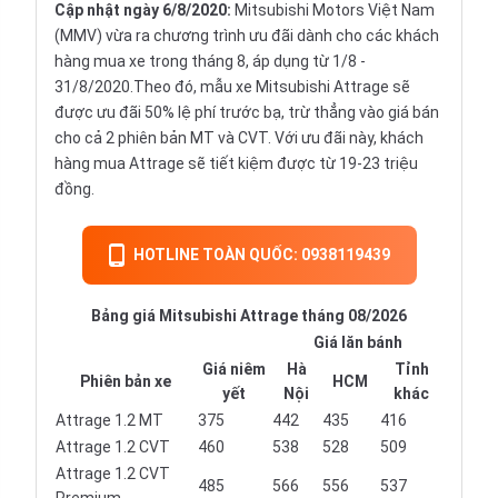
Cập nhật ngày 6/8/2020:
Mitsubishi Motors Việt Nam
(MMV) vừa ra chương trình ưu đãi dành cho các khách
hàng mua xe trong tháng 8, áp dụng từ 1/8 -
31/8/2020.Theo đó, mẫu xe Mitsubishi Attrage sẽ
được ưu đãi 50% lệ phí trước bạ, trừ thẳng vào giá bán
cho cả 2 phiên bản MT và CVT. Với ưu đãi này, khách
hàng mua Attrage sẽ tiết kiệm được từ 19-23 triệu
đồng.
HOTLINE TOÀN QUỐC: 0938119439
Bảng giá Mitsubishi Attrage tháng 08/2026
Giá lăn bánh
Giá niêm
Hà
Tỉnh
Phiên bản xe
HCM
yết
Nội
khác
Attrage 1.2 MT
375
442
435
416
Attrage 1.2 CVT
460
538
528
509
Attrage 1.2 CVT
485
566
556
537