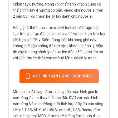
chỉnh tay 6 hướng, trong khi ghế hành khách cũng có
thể chỉnh tay 4 hướng cơ bản. Riêng ghế người lái trên
2 bản CVT có thêm bệ tỳ tay dành cho người lái.
Hàng ghế thứ hai của xe oto Mitsubishi Attrage tiếp
tục trang bị tựa đầu cho cả ba vị trí, và tích hợp tựa tay
kết hợp giá để ly. Điểm đáng tiếc khi hàng ghế này
không thể gập phẳng để mở rộng khoang hành lý. Mặc
dù vậy khoang hành lý của xe lên đến 450 L, khá lớn so
với kích thước thật của xe ô tô Mitsubishi Attrage.
HOTLINE TOÀN QUỐC: 0938119439
Mitsubishi Attrage được nâng cấp màn hình giải trí
cảm ứng 7 inch thay thế cho đầu DVD với màn hình
cảm ứng 6.1 inch. Đồng thời tích hợp đầy đủ các cổng
kết nối USB/AUX, kết nối Bluetooth, USB, Radio, kèm
tính năng phát MP3, đi kèm hệ thống âm thanh 4 loa.