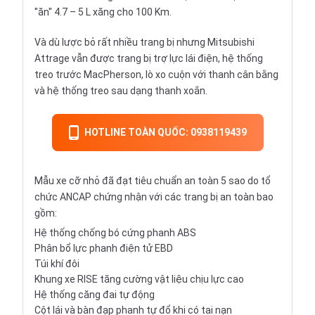
''ăn'' 4.7 – 5 L xăng cho 100 Km.
Và dù lược bỏ rất nhiều trang bị nhưng Mitsubishi
Attrage vẫn được trang bị trợ lực lái điện, hệ thống
treo trước MacPherson, lò xo cuộn với thanh cân bằng
và hệ thống treo sau dạng thanh xoắn.
HOTLINE TOÀN QUỐC: 0938119439
Mẫu xe cỡ nhỏ đã đạt tiêu chuẩn an toàn 5 sao do tổ
chức ANCAP chứng nhận với các trang bị an toàn bao
gồm:
Hệ thống chống bó cứng phanh ABS
Phân bổ lực phanh điện tử EBD
Túi khí đôi
Khung xe RISE tăng cường vật liệu chịu lực cao
Hệ thống căng đai tự động
Cột lái và bàn đạp phanh tự đổ khi có tai nạn