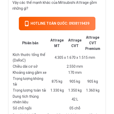
Vậy các thế mạnh khác của Mitsubishi Attrage gồm
những gì?
HOTLINE TOÀN QUỐC: 0938119439
Attrage
Attrage
Attrage
Phiên bản
CVT
MT
CVT
Premium
Kích thước tổng thể
4.305 x 1.670 x 1.515 mm
(DxRxC)
Chiều dài cơ sở
2.550 mm
Khoảng sáng gầm xe
170 mm
Trọng lượng không
875 kg
905 kg
905 kg
tải
Trọng lượng toàn tải
1.330 kg
1.350 kg
1.360 kg
Dung tích thùng
42 L
nhiên liệu
Số chỗ ngồi
05 chỗ