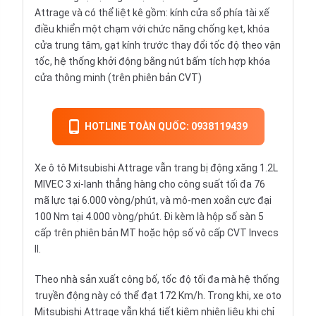
Attrage và có thể liệt kê gồm: kính cửa sổ phía tài xế
điều khiển một chạm với chức năng chống kẹt, khóa
cửa trung tâm, gạt kính trước thay đổi tốc độ theo vận
tốc, hệ thống khởi động bằng nút bấm tích hợp khóa
cửa thông minh (trên phiên bản CVT)
HOTLINE TOÀN QUỐC: 0938119439
Xe ô tô Mitsubishi Attrage vẫn trang bị động xăng 1.2L
MIVEC 3 xi-lanh thẳng hàng cho công suất tối đa 76
mã lực tại 6.000 vòng/phút, và mô-men xoắn cực đại
100 Nm tại 4.000 vòng/phút. Đi kèm là hộp số sàn 5
cấp trên phiên bản MT hoặc hộp số vô cấp CVT Invecs
II.
Theo nhà sản xuất công bố, tốc độ tối đa mà hệ thống
truyền động này có thể đạt 172 Km/h. Trong khi, xe oto
Mitsubishi Attrage vẫn khá tiết kiệm nhiên liệu khi chỉ