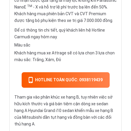
có nhận được quà tặng là máy lọc không khí Panasonic
TM
NanoE
- X và hỗ trợ lệ phí trước bạ lên đến 50%.
Khách hàng mua phiên bản CVT và CVT Premium
được tặng bộ phụ kiện theo xe trị giá 7.000.000 đồng.
Để có thông tin chi tiết, quý khách liên hệ Hotline
Carmudi ngay hôm nay.
Màu sắc
Khách hàng mua xe Attrage sẽ có lựa chọn 3 lựa chọn
màu sắc: Trắng, Xám, Đỏ
HOTLINE TOÀN QUỐC: 0938119439
Tham gia vào phân khúc xe hạng B, tuy nhiên việc sở
hữu kích thước và giá bán tiệm cận dòng xe sedan
hạng A Hyundai Grand i10 sedan khiến mẫu xe hạng B
của
Mitsubishi
dần tụt hạng và đồng bàn với các đối
thủ hạng A.