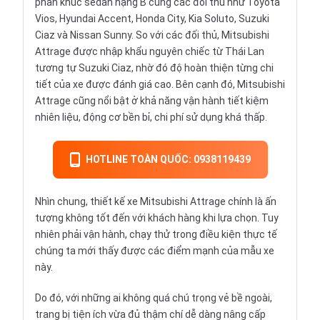
phân khúc sedan hạng B cùng các đối thủ như Toyota
Vios, Hyundai Accent, Honda City, Kia Soluto, Suzuki
Ciaz và Nissan Sunny. So với các đối thủ, Mitsubishi
Attrage được nhập khẩu nguyên chiếc từ Thái Lan
tương tự Suzuki Ciaz, nhờ đó độ hoàn thiện từng chi
tiết của xe được đánh giá cao. Bên cạnh đó, Mitsubishi
Attrage cũng nổi bật ở khả năng vận hành tiết kiệm
nhiên liệu, động cơ bền bỉ, chi phí sử dụng khá thấp.
HOTLINE TOÀN QUỐC: 0938119439
Nhìn chung, thiết kế xe Mitsubishi Attrage chính là ấn
tượng không tốt đến với khách hàng khi lựa chọn. Tuy
nhiên phải vận hành, chạy thử trong điều kiện thực tế
chúng ta mới thấy được các điểm mạnh của mẫu xe
này.
Do đó, với những ai không quá chú trọng vẻ bề ngoài,
trang bị tiện ích vừa đủ thậm chí dễ dàng nâng cấp