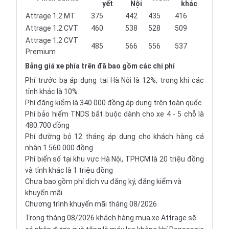
yết
Nội
khác
Attrage 1.2 MT
375
442
435
416
Attrage 1.2 CVT
460
538
528
509
Attrage 1.2 CVT
485
566
556
537
Premium
Bảng giá xe phía trên đã bao gồm các chi phí
Phí trước bạ áp dụng tại Hà Nội là 12%, trong khi các
tỉnh khác là 10%
Phí đăng kiểm là 340.000 đồng áp dụng trên toàn quốc
Phí bảo hiểm TNDS bắt buộc dành cho xe 4 - 5 chỗ là
480.700 đồng
Phí đường bộ 12 tháng áp dụng cho khách hàng cá
nhân 1.560.000 đồng
Phí biển số tại khu vực Hà Nội, TPHCM là 20 triệu đồng
và tỉnh khác là 1 triệu đồng
Chưa bao gồm phí dịch vụ đăng ký, đăng kiểm và
khuyến mãi
Chương trình khuyến mãi tháng 08/2026
Trong tháng 08/2026 khách hàng mua xe Attrage sẽ