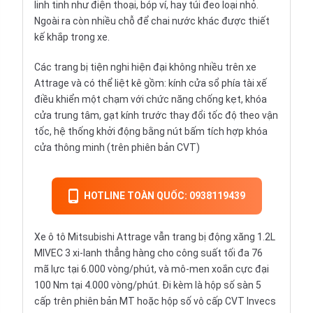
linh tinh như điện thoại, bóp ví, hay túi đeo loại nhỏ.
Ngoài ra còn nhiều chỗ để chai nước khác được thiết
kế khắp trong xe.
Các trang bị tiện nghi hiện đại không nhiều trên xe
Attrage và có thể liệt kê gồm: kính cửa sổ phía tài xế
điều khiển một chạm với chức năng chống kẹt, khóa
cửa trung tâm, gạt kính trước thay đổi tốc độ theo vận
tốc, hệ thống khởi động bằng nút bấm tích hợp khóa
cửa thông minh (trên phiên bản CVT)
HOTLINE TOÀN QUỐC: 0938119439
Xe ô tô Mitsubishi Attrage vẫn trang bị động xăng 1.2L
MIVEC 3 xi-lanh thẳng hàng cho công suất tối đa 76
mã lực tại 6.000 vòng/phút, và mô-men xoắn cực đại
100 Nm tại 4.000 vòng/phút. Đi kèm là hộp số sàn 5
cấp trên phiên bản MT hoặc hộp số vô cấp CVT Invecs