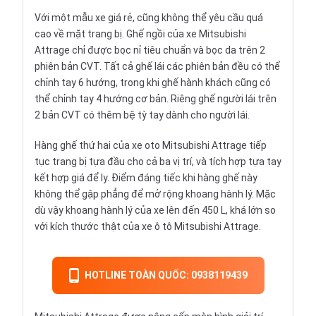
Với một mẫu xe giá rẻ, cũng không thể yêu cầu quá
cao về mặt trang bị. Ghế ngồi của xe Mitsubishi
Attrage chỉ được bọc nỉ tiêu chuẩn và bọc da trên 2
phiên bản CVT. Tất cả ghế lái các phiên bản đều có thể
chỉnh tay 6 hướng, trong khi ghế hành khách cũng có
thể chỉnh tay 4 hướng cơ bản. Riêng ghế người lái trên
2 bản CVT có thêm bệ tỳ tay dành cho người lái.
Hàng ghế thứ hai của xe oto Mitsubishi Attrage tiếp
tục trang bị tựa đầu cho cả ba vị trí, và tích hợp tựa tay
kết hợp giá để ly. Điểm đáng tiếc khi hàng ghế này
không thể gập phẳng để mở rộng khoang hành lý. Mặc
dù vậy khoang hành lý của xe lên đến 450 L, khá lớn so
với kích thước thật của xe ô tô Mitsubishi Attrage.
HOTLINE TOÀN QUỐC: 0938119439