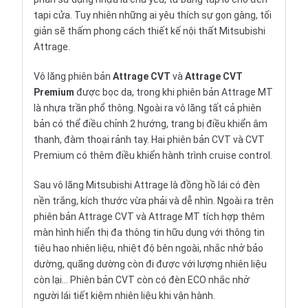
tapi cửa. Tuy nhiên những ai yêu thích sự gọn gàng, tối
giản sẽ thấm phong cách thiết kế nội thất Mitsubishi
Attrage.
Vô lăng phiên bản
Attrage CVT
và
Attrage CVT
Premium
được bọc da, trong khi phiên bản Attrage MT
là nhựa trần phổ thông. Ngoài ra vô lăng tất cả phiên
bản có thể điều chỉnh 2 hướng, trang bị điều khiển âm
thanh, đàm thoại rảnh tay. Hai phiên bản CVT và CVT
Premium có thêm điều khiển hành trình cruise control.
Sau vô lăng Mitsubishi Attrage là đồng hồ lái có đèn
nền trắng, kích thước vừa phải và dễ nhìn. Ngoài ra trên
phiên bản Attrage CVT và Attrage MT tích hợp thêm
màn hình hiển thị đa thông tin hữu dụng với thông tin
tiêu hao nhiên liệu, nhiệt độ bên ngoài, nhắc nhở bảo
dường, quãng dường còn đi được với lượng nhiên liệu
còn lại… Phiên bản CVT còn có đèn ECO nhắc nhở
người lái tiết kiệm nhiên liệu khi vận hành.