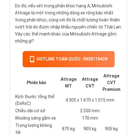
Do đó, nếu xét trong phân khúc hạng A, Mitsubishi
Attrage là một trong những dòng xe rộng bậc nhất
trong phân khúc, cùng với đó là chất lượng hoàn thiện
vượt trội do được nhập khẩu nguyên chiếc từ Thái Lan.
Vậy các thế mạnh khác của Mitsubishi Attrage gồm
những gì?
HOTLINE TOÀN QUỐC: 0938119439
Attrage
Attrage
Attrage
Phiên bản
CVT
MT
CVT
Premium
Kích thước tổng thể
4.305 x 1.670 x 1.515 mm
(DxRxC)
Chiều dài cơ sở
2.550 mm
Khoảng sáng gầm xe
170 mm
Trọng lượng không
875 kg
905 kg
905 kg
tải