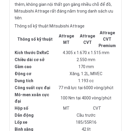
thêm, không gian nội thất gọn gàng nhiều chỗ để đồ,
Mitsubishi Attrage rất đáng nằm trong danh sách ưu
tiên.
Thông số kỹ thuật Mitsubishi Attrage
Attrage
Attrage
Attrage
Thông số kỹ thuật
CVT
MT
CVT
Premium
Kích thước DxRxC
4.305 x 1.670 x 1.515 mm
Chiều dài cơ sở
2.550 mm
Gầm cao
170 mm
Động cơ
Xăng, 1.2L, MIVEC
Dung tích
1.193 cc
Công suất cực đại
77 mã lực tại 6000 vòng/phút
Mô-men xoắn cực
100 Nm tại 4000 vòng/phút
đại
Hộp số
MT
CVT
Dẫn động
Cầu trước
Lốp xe
185/55R16
Bình xăng
42 lít