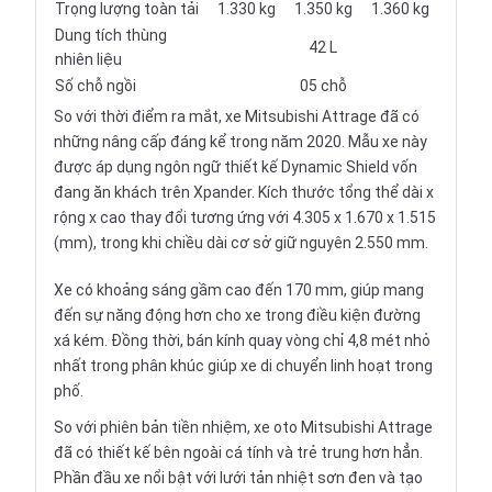
Trọng lượng toàn tải
1.330 kg
1.350 kg
1.360 kg
Dung tích thùng
42 L
nhiên liệu
Số chỗ ngồi
05 chỗ
So với thời điểm ra mắt, xe
Mitsubishi Attrage
đã có
những nâng cấp đáng kể trong năm 2020. Mẫu xe này
được áp dụng ngôn ngữ thiết kế Dynamic Shield vốn
đang ăn khách trên Xpander. Kích thước tổng thể dài x
rộng x cao thay đổi tương ứng với 4.305 x 1.670 x 1.515
(mm), trong khi chiều dài cơ sở giữ nguyên 2.550 mm.
Xe có khoảng sáng gầm cao đến 170 mm, giúp mang
đến sự năng động hơn cho xe trong điều kiện đường
xá kém. Đồng thời, bán kính quay vòng chỉ 4,8 mét nhỏ
nhất trong phân khúc giúp xe di chuyển linh hoạt trong
phố.
So với phiên bản tiền nhiệm, xe oto Mitsubishi Attrage
đã có thiết kế bên ngoài cá tính và trẻ trung hơn hẳn.
Phần đầu xe nổi bật với lưới tản nhiệt sơn đen và tạo