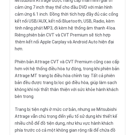
Mitsubishi Attrage được nâng cấp màn hình giải trí
cảm ứng 7 inch thay thế cho đầu DVD với màn hình
cảm ứng 6.1 inch. Đồng thời tích hợp đầy đủ các cổng
kết nối USB/AUX, kết nối Bluetooth, USB, Radio, kèm
tính năng phát MP3, đi kèm hệ thống âm thanh 4 loa.
Riêng phiên bản CVT và CVT Premium sẽ tích hợp
thêm kết nối Apple Carplay và Android Auto hiện đại
hơn.
Phiên bản Attrage CVT và CVT Premium cũng cao cấp
hơn với hệ thống điều hòa tự động, trong khi phiên bản
Attrage MT trang bị điều hòa chỉnh tay. Tất cả phiên
bản đều được trang bị lọc gió điều hòa, giúp làm sạch
không khí nội thất thân thiện với sức khỏe hành khách
bên trong.
Trang bị tiện nghi ở mức cơ bản, nhưng xe Mitsubishi
Attrage vẫn chú trọng đến yếu tố sử dụng khi thiết kế
nhiều chỗ để đồ tiện dụng, như khu vực hành khách
phía trước có cả một không gian rộng rãi để chứa đồ