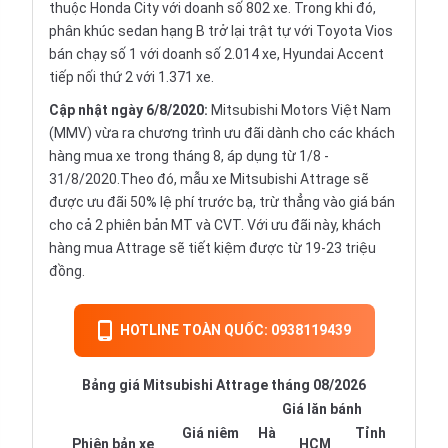
thuộc Honda City với doanh số 802 xe. Trong khi đó,
phân khúc sedan hạng B trở lại trật tự với Toyota Vios
bán chạy số 1 với doanh số 2.014 xe, Hyundai Accent
tiếp nối thứ 2 với 1.371 xe.
Cập nhật ngày 6/8/2020:
Mitsubishi Motors Việt Nam
(MMV) vừa ra chương trình ưu đãi dành cho các khách
hàng mua xe trong tháng 8, áp dụng từ 1/8 -
31/8/2020.Theo đó, mẫu xe Mitsubishi Attrage sẽ
được ưu đãi 50% lệ phí trước bạ, trừ thẳng vào giá bán
cho cả 2 phiên bản MT và CVT. Với ưu đãi này, khách
hàng mua Attrage sẽ tiết kiệm được từ 19-23 triệu
đồng.
HOTLINE TOÀN QUỐC: 0938119439
Bảng giá Mitsubishi Attrage tháng 08/2026
Giá lăn bánh
Giá niêm
Hà
Tỉnh
Phiên bản xe
HCM