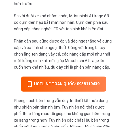
hơn trước.
So với đuôi xe khá nhàm chán, Mitsubishi Attrage đã
có cụm đèn hậu bắt mắt hơn hẳn. Cụm đèn phía sau
nâng cấp công nghệ LED với tạo hình khá hiện đại.
Phần cản sau cũng được ốp và đẽo ngọt tăng vẻ cứng
cáp và cá tính cho ngoại thất. Cùng với trang bị tùy
chọn ăng ten dạng vây cá, các nâng cấp mới như thổi
một luồng sinh khí mới, giúp Mitsubishi Attrage lôi
cuốn hơn khá nhiều, dù đây chỉ là phiên bản nâng cấp.
HOTLINE TOÀN QUỐC: 0938119439
Phong cách bên trong vẫn duy trì thiết kế thực dụng
như phiên bản tiền nhiệm. Tuy nhiên nội thất được
phối theo tông màu tối giúp cho không gian bên trong
xe sang trọng hơn. Tuy nhiên các chất liệu bên trong
phẩn sử dụng nhựa là chủ yếu, từ bảng táp lô cho đến