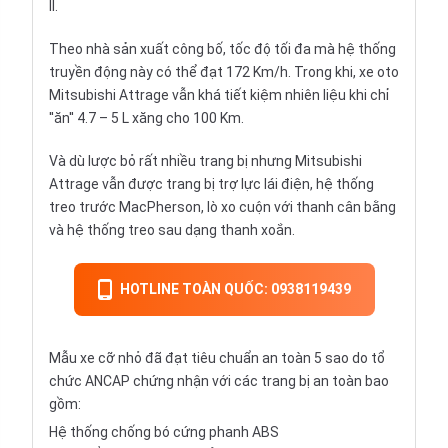
II.
Theo nhà sản xuất công bố, tốc độ tối đa mà hệ thống
truyền động này có thể đạt 172 Km/h. Trong khi, xe oto
Mitsubishi Attrage vẫn khá tiết kiệm nhiên liệu khi chỉ
''ăn'' 4.7 – 5 L xăng cho 100 Km.
Và dù lược bỏ rất nhiều trang bị nhưng Mitsubishi
Attrage vẫn được trang bị trợ lực lái điện, hệ thống
treo trước MacPherson, lò xo cuộn với thanh cân bằng
và hệ thống treo sau dạng thanh xoắn.
HOTLINE TOÀN QUỐC: 0938119439
Mẫu xe cỡ nhỏ đã đạt tiêu chuẩn an toàn 5 sao do tổ
chức ANCAP chứng nhận với các trang bị an toàn bao
gồm:
Hệ thống chống bó cứng phanh ABS