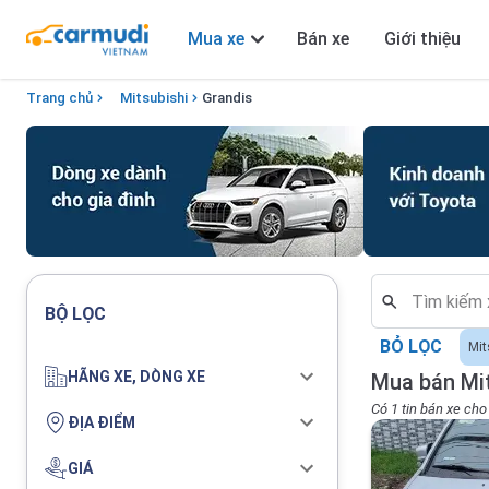
Mua xe
Bán xe
Giới thiệu
Trang chủ
Mitsubishi
Grandis
BỘ LỌC
BỎ LỌC
Mit
HÃNG XE, DÒNG XE
Mua bán Mit
Có 1 tin bán xe cho
ĐỊA ĐIỂM
GIÁ