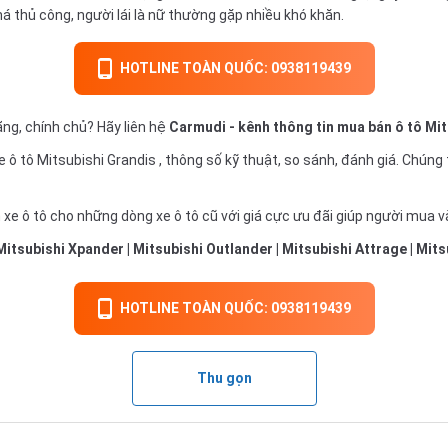
á thủ công, người lái là nữ thường gặp nhiều khó khăn.
HOTLINE TOÀN QUỐC: 0938119439
ng, chính chủ? Hãy liên hệ
Carmudi
- kênh thông tin mua bán ô tô Mit
e ô tô
Mitsubishi Grandis , thông số kỹ thuật, so sánh, đánh giá. Chúng t
 xe ô tô
cho những dòng xe ô tô cũ với giá cực ưu đãi giúp người mua và
Mitsubishi Xpander
|
Mitsubishi Outlander
|
Mitsubishi Attrage
|
Mits
HOTLINE TOÀN QUỐC: 0938119439
Thu gọn