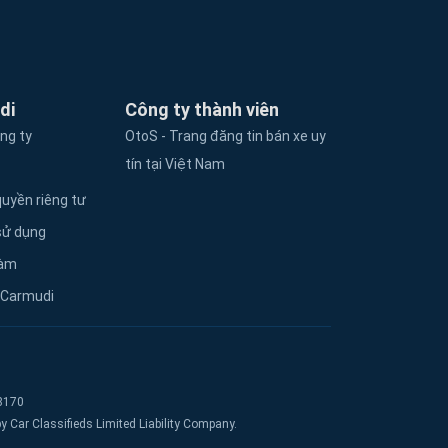
di
Công ty thành viên
ông ty
OtoS - Trang đăng tin bán xe uy
tín tại Việt Nam
uyền riêng tư
sử dụng
làm
 Carmudi
8170
Car Classifieds Limited Liability Company.