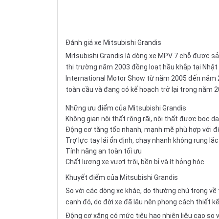
Đánh giá xe Mitsubishi Grandis
Mitsubishi
Grandis là dòng xe MPV 7 chỗ được sản
thị trường năm 2003 đồng loạt hầu khắp tại Nhậ
International Motor Show từ năm 2005 đến năm 
toàn cầu và đang có kế hoạch trở lại trong năm 2
Những ưu điểm của Mitsubishi Grandis
Không gian nội thất rộng rãi, nội thất được bọc d
Động cơ tăng tốc nhanh, mạnh mẽ phù hợp với đố
Trợ lực tay lái ổn định, chạy nhanh không rung lắc
Tính năng an toàn tối ưu
Chất lượng xe vượt trội, bền bỉ và ít hỏng hóc
Khuyết điểm của Mitsubishi Grandis
So với các dòng xe khác, do thường chú trọng về 
cạnh đó, do đời xe đã lâu nên phong cách thiết k
Động cơ xăng có mức tiêu hao nhiên liệu cao so vớ