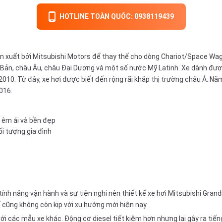
HOTLINE TOÀN QUỐC: 0938119439
 xuất bởi Mitsubishi Motors để thay thế cho dòng Chariot/Space Wago
t Bản, châu Âu, châu Đại Dương và một số nước Mỹ Latinh. Xe dành đư
2010. Từ đây,
xe hơi
được biết đến rộng rãi khắp thị trường châu Á. Nă
016.
a êm ái và bền đẹp
i tượng gia đình
tính năng vận hành và sự tiện nghi nên thiết kế xe hơi Mitsubishi Gr
ế cũng không còn kịp với xu hướng mới hiện nay.
i các mẫu xe khác. Động cơ diesel tiết kiệm hơn nhưng lại gây ra tiến