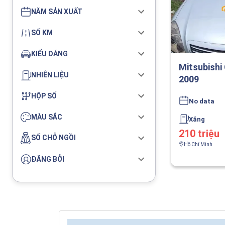
NĂM SẢN XUẤT
SỐ KM
KIỂU DÁNG
Mitsubishi
NHIÊN LIỆU
2009
HỘP SỐ
No data
MÀU SẮC
Xăng
210 triệu
SỐ CHỖ NGỒI
Hồ Chí Minh
ĐĂNG BỞI