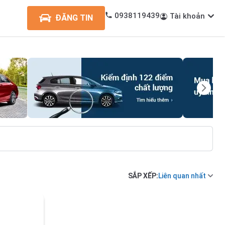
0938119439
Tài khoản
ĐĂNG TIN
SẮP XẾP:
Liên quan nhất