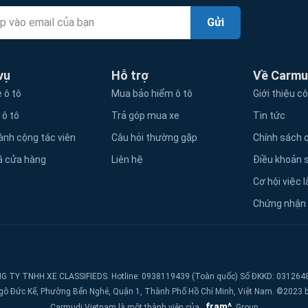
Gửi
vụ
Hỗ trợ
Về Carmu
 ô tô
Mua bảo hiểm ô tô
Giới thiệu c
 ô tô
Trả góp mua xe
Tin tức
ành cộng tác viên
Câu hỏi thường gặp
Chính sách q
á cửa hàng
Liên hệ
Điều khoản 
Cơ hội việc 
Chứng nhận
G TY TNHH XE CLASSIFIEDS. Hotline: 0938119439 (Toàn quốc) Số ĐKKD: 031264
 Ngô Đức Kế, Phường Bến Nghé, Quận 1, Thành Phố Hồ Chí Minh, Việt Nam. ©2023 by 
fram^
Carmudi Vietnam là một thành viên của
Group