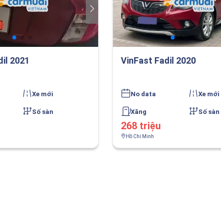
dil 2021
VinFast Fadil 2020
Xe mới
No data
Xe mới
Số sàn
Xăng
Số sàn
268 triệu
Hồ Chí Minh