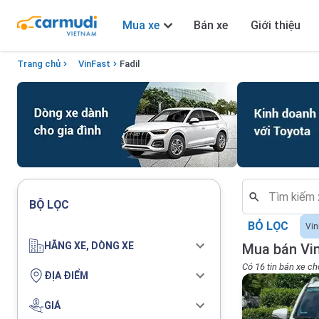
Mua xe
Bán xe
Giới thiệu
Trang chủ
VinFast
Fadil
BỘ LỌC
BỎ LỌC
Vin
HÃNG XE, DÒNG XE
Mua bán Vin
Có 16 tin bán xe ch
ĐỊA ĐIỂM
GIÁ