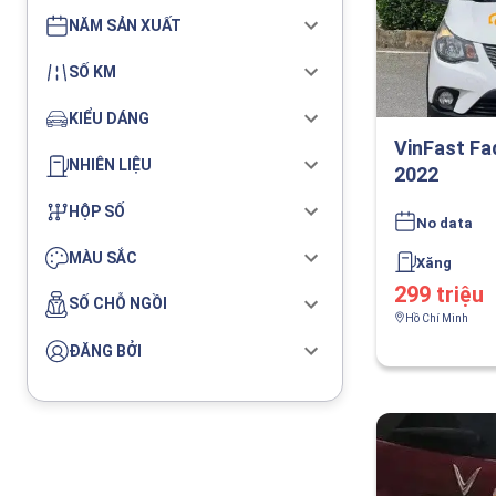
NĂM SẢN XUẤT
SỐ KM
KIỂU DÁNG
VinFast Fa
NHIÊN LIỆU
2022
HỘP SỐ
No data
MÀU SẮC
Xăng
299 triệu
SỐ CHỖ NGỒI
Hồ Chí Minh
ĐĂNG BỞI