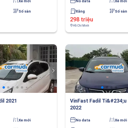
Xe mới
No data
Xe mới
Số sàn
Xăng
Số sàn
298 triệu
Hồ Chí Minh
dil 2021
VinFast Fadil Ti&#234;u
2022
Xe mới
No data
Xe mới