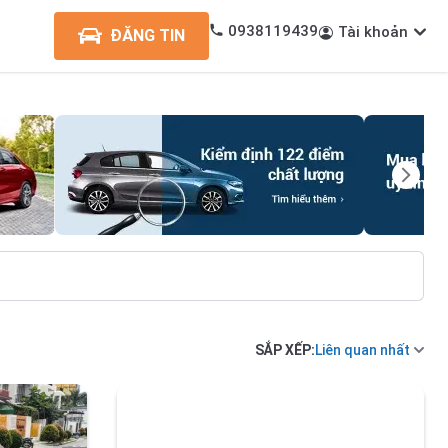
0938119439
Tài khoản
ĐĂNG TIN
SẮP XẾP:
Liên quan nhất