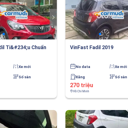
dil Ti&#234;u Chuẩn
VinFast Fadil 2019
Xe mới
No data
Xe mới
Số sàn
Xăng
Số sàn
270 triệu
Hồ Chí Minh