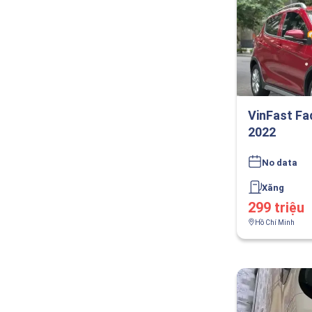
VinFast Fa
2022
No data
Xăng
299 triệu
Hồ Chí Minh