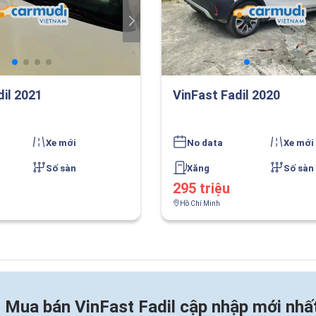
dil 2021
VinFast Fadil 2020
Xe mới
No data
Xe mới
Số sàn
Xăng
Số sàn
295 triệu
Hồ Chí Minh
n
Mua bán VinFast Fadil cập nhập mới nhấ