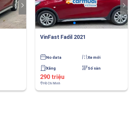
VinFast Fadil 2021
No data
Xe mới
Xăng
Số sàn
290 triệu
Hồ Chí Minh