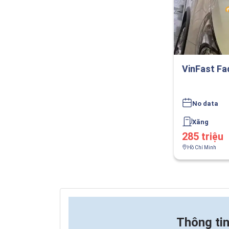
VinFast Fa
No data
Xăng
285 triệu
Hồ Chí Minh
Thông ti