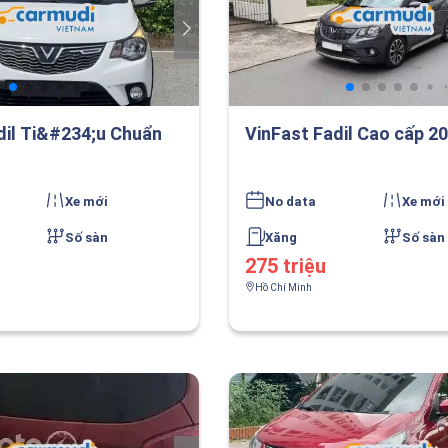
dil Ti&#234;u Chuẩn
VinFast Fadil Cao cấp 2
Xe mới
No data
Xe mới
Số sàn
Xăng
Số sàn
275 triệu
Hồ Chí Minh