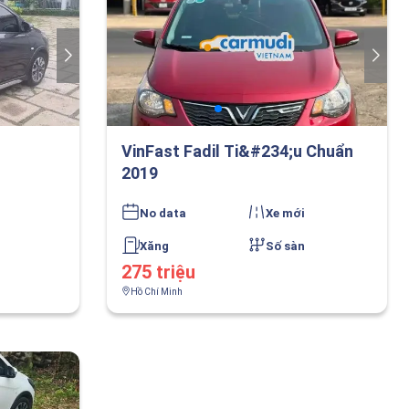
VinFast Fadil Ti&#234;u Chuẩn
2019
No data
Xe mới
Xăng
Số sàn
275 triệu
Hồ Chí Minh