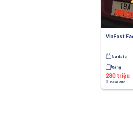
VinFast Fa
No data
Xăng
280 triệu
Hồ Chí Minh