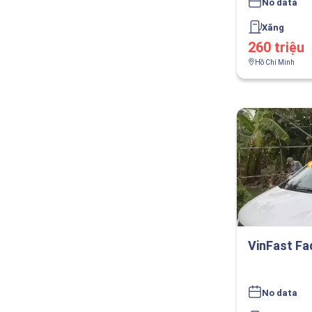
No data
Xăng
260 triệu
Hồ Chí Minh
VinFast Fa
No data