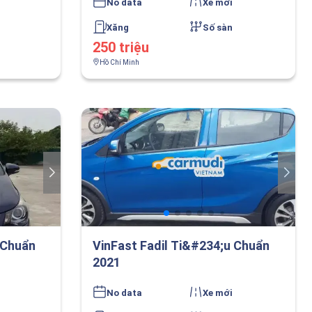
No data
Xe mới
Xăng
Số sàn
250 triệu
Hồ Chí Minh
 Chuẩn
VinFast Fadil Ti&#234;u Chuẩn
2021
No data
Xe mới