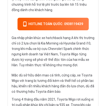
chương trình hỗ trợ lệ phí trước bạ lên tới 15 triệu
đồng dành cho khách hàng.
HOTLINE TOÀN QUỐC: 0938119439
Gia nhập phân khúc
xe hatchback
hạng A khi thị trường
chỉ có 2 lựa chọn là
Kia Morning
và
Hyundai Grand i10
,
trong khi mẫu xe kỳ cựu
Chevrolet Spark
chính thức
ngưng kinh doanh tại Việt Nam, Toyota Wigo từng
được kỳ vọng sẽ phá vỡ thế độc tôn của hai mẫu xe
Hàn. Tuy nhiên thực tế không như mong đợi.
Mặc dù sở hữu diện mạo cá tính, cứng cáp, xe Toyota
Wigo với trang bị tương đối kém và thiết kế có phần lạc
hậu, khiến rất nhiều khách hàng đắn đo lựa chọn, dù đã
có thương hiệu
Toyota
đảm bảo.
Trong 4 tháng đầu năm 2021, Toyota Wigo rơi xuống vị
trí cuối phân khúc khi chỉ bán ra 935 xe. Trong khi các