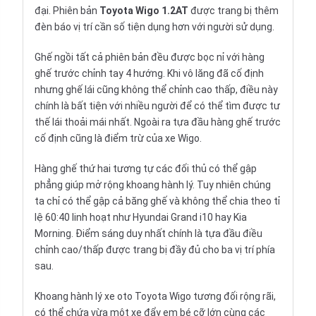
đại. Phiên bản
Toyota Wigo 1.2AT
được trang bị thêm
đèn báo vị trí cần số tiện dụng hơn với người sử dụng.
Ghế ngồi tất cả phiên bản đều được bọc nỉ với hàng
ghế trước chỉnh tay 4 hướng. Khi vô lăng đã cố định
nhưng ghế lái cũng không thể chỉnh cao thấp, điều này
chính là bất tiện với nhiều người để có thể tìm được tư
thế lái thoải mái nhất. Ngoài ra tựa đầu hàng ghế trước
cố định cũng là điểm trừ của xe Wigo.
Hàng ghế thứ hai tương tự các đối thủ có thể gập
phẳng giúp mở rộng khoang hành lý. Tuy nhiên chúng
ta chỉ có thể gập cả băng ghế và không thể chia theo tỉ
lệ 60:40 linh hoạt như Hyundai Grand i10 hay Kia
Morning. Điểm sáng duy nhất chính là tựa đầu điều
chỉnh cao/thấp được trang bị đầy đủ cho ba vị trí phía
sau.
Khoang hành lý xe oto Toyota Wigo tương đối rộng rãi,
có thể chứa vừa một xe đẩy em bé cỡ lớn cùng các