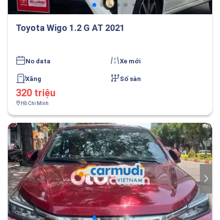
Toyota Wigo 1.2 G AT 2021
No data
Xe mới
Xăng
Số sàn
320 triệu
Hồ Chí Minh