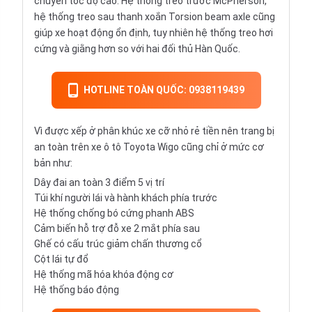
chuyển tốc độ cao. Hệ thống treo trước McPherson,
hệ thống treo sau thanh xoắn Torsion beam axle cũng
giúp xe hoạt động ổn định, tuy nhiên hệ thống treo hơi
cứng và giằng hơn so với hai đối thủ Hàn Quốc.
HOTLINE TOÀN QUỐC: 0938119439
Vì được xếp ở phân khúc xe cỡ nhỏ rẻ tiền nên trang bị
an toàn trên xe ô tô Toyota Wigo cũng chỉ ở mức cơ
bản như:
Dây đai an toàn 3 điểm 5 vị trí
Túi khí người lái và hành khách phía trước
Hệ thống chống bó cứng phanh ABS
Cảm biến hỗ trợ đỗ xe 2 mắt phía sau
Ghế có cấu trúc giảm chấn thương cổ
Cột lái tự đổ
Hệ thống mã hóa khóa động cơ
Hệ thống báo động