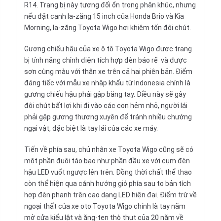
R14. Trang bị này tương đối ổn trong phân khúc, nhưng
nếu đặt cạnh la-zăng 15 inch của
Honda Brio
và Kia
Morning, la-zăng Toyota Wigo hơi khiêm tốn đôi chút.
Gương chiếu hậu của xe ô tô Toyota Wigo được trang
bị tính năng chỉnh điện tích hợp đèn báo rẽ và được
sơn cùng màu với thân xe trên cả hai phiên bản. Điểm
đáng tiếc với mẫu xe nhập khẩu từ Indonesia chính là
gương chiếu hậu phải gập bằng tay. Điều này sẽ gây
đôi chút bất lợi khi đi vào các con hẻm nhỏ, người lái
phải gập gương thương xuyên để tránh nhiều chướng
ngại vật, đặc biệt là tay lái của các xe máy.
Tiến về phía sau, chủ nhân xe Toyota Wigo cũng sẽ có
một phần đuôi táo bạo như phần đầu xe với cụm đèn
hậu LED vuốt ngược lên trên. Đồng thời chất thể thao
còn thể hiện qua cánh hướng gió phía sau to bản tích
hợp đèn phanh trên cao dạng LED hiện đại. Điểm trừ về
ngoại thất của xe oto Toyota Wigo chính là tay nắm
mở cửa kiểu lật và ăng-ten thò thụt của 20 năm về