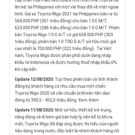
cập nhật của mẫu hatchback nhỏ nhất nhà Toyota đã
lên kệ tại Philippines với một vài thay đổi về mặt ngoại
hình. Giá xe Toyota Wigo 2021 tại Philippines bán ra từ
568,000 PHP (261 triệu đồng) cho bản 1.0 E M/T,
623.000 PHP (286 triệu đồng) cho bản 1.0 G M/T.
Phiên
bản Toyota Wigo 1.0 G A/T có giá 658.000 PHP (303
triệu đồng), phiên bản 1.0 TRD S A/T sở hữu mức giá
cao nhất là 700.000 PHP (322 triệu đồng). Tại Việt
nam, Toyota Wigo được phân phối dưới dạng nhập
khẩu từ Indonesia và được hưởng thuế nhập khẩu 0%
khi cập bến.
Update 12/08/2020:
Tuỳ theo phiên bản và tỉnh thành
đăng ký, khách hàng có nhu cầu mua một chiếc
Toyota Wigo 2020 sẽ cần chuẩn bị khoản tiền dao
động từ 390,5 - 452,5 triệu đồng.
Xem thêm
Update 11/08/2020:
Nhờ sở hữu thiết kế trẻ trung,
năng động và đi kèm giá bán hợp lý, nên kể từ khi ra
mắt, Toyota Wigo đã đáp ứng được thị hiếu của người
tiêu dùng trong nước, đặc biệt là nhóm khách hàng nữ