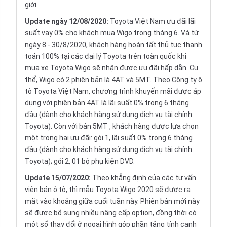
giới.
Update ngày 12/08/2020:
Toyota Việt Nam ưu đãi lãi
suất vay 0% cho khách mua Wigo trong tháng 6. Và từ
ngày 8 - 30/8/2020, khách hàng hoàn tất thủ tục thanh
toán 100% tại các đại lý Toyota trên toàn quốc khi
mua xe Toyota Wigo sẽ nhận được ưu đãi hấp dẫn. Cụ
thể, Wigo có 2 phiên bản là 4AT và 5MT. Theo Công ty ô
tô Toyota Việt Nam, chương trình khuyến mãi được áp
dụng với phiên bản 4AT là lãi suất 0% trong 6 tháng
đầu (dành cho khách hàng sử dụng dịch vụ tài chính
Toyota). Còn với bản 5MT , khách hàng được lựa chọn
một trong hai ưu đãi: gói 1, lãi suất 0% trong 6 tháng
đầu (dành cho khách hàng sử dụng dịch vụ tài chính
Toyota); gói 2, 01 bộ phụ kiện DVD.
Update 15/07/2020:
Theo khẳng định của các tư vấn
viên bán ô tô, thì mẫu Toyota Wigo 2020 sẽ được ra
mắt vào khoảng giữa cuối tuần này. Phiên bản mới này
sẽ được bổ sung nhiều nâng cấp option, đồng thời có
một số thay đổi ở ngoại hình góp phần tăng tính cạnh