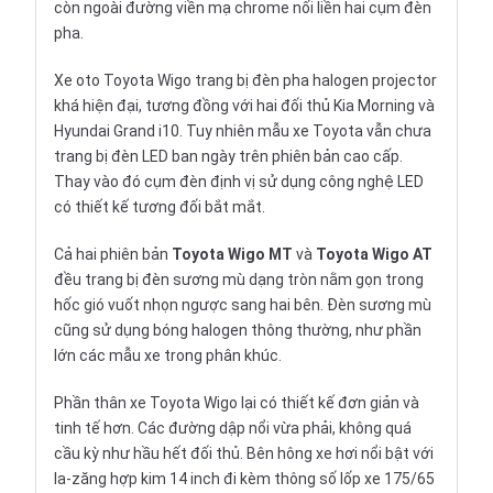
còn ngoài đường viền mạ chrome nối liền hai cụm đèn
pha.
Xe oto Toyota Wigo trang bị đèn pha halogen projector
khá hiện đại, tương đồng với hai đối thủ Kia Morning và
Hyundai Grand i10. Tuy nhiên mẫu xe Toyota vẫn chưa
trang bị đèn LED ban ngày trên phiên bản cao cấp.
Thay vào đó cụm đèn định vị sử dụng công nghệ LED
có thiết kế tương đối bắt mắt.
Cả hai phiên bản
Toyota Wigo MT
và
Toyota Wigo AT
đều trang bị đèn sương mù dạng tròn nằm gọn trong
hốc gió vuốt nhọn ngược sang hai bên. Đèn sương mù
cũng sử dụng bóng halogen thông thường, như phần
lớn các mẫu xe trong phân khúc.
Phần thân xe Toyota Wigo lại có thiết kế đơn giản và
tinh tế hơn. Các đường dập nổi vừa phải, không quá
cầu kỳ như hầu hết đối thủ. Bên hông
xe hơi
nổi bật với
la-zăng hợp kim 14 inch đi kèm thông số lốp xe 175/65