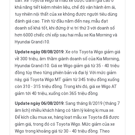
sàn. Xe Toyota Wigo là mẫu xe được đánh giá cao ở
khả năng tiết kiệm nhiên liệu, chế độ vận hành êm ái,
tuy nhiên nội thất của xe không được người tiêu dùng
đánh giá cao. Tính từ đầu năm đến nay, mẫu đạt
doanh số khá tốt, khi đứng ở vị trí thứ 3 với doanh số
hơn 6000 chiếc chỉ xếp sau hai mẫu xe Kia Morning và
Hyundai Grand i10.
Update ngày 08/08/2019:
Xe oto Toyota Wigo giảm giá
về 300 triệu, âm thầm giành doanh số của Kia Morning,
Hyundai Grand i10. Giá xe Wigo giảm giá từ 35 - 40 triệu
đồng tùy theo từng phiên bản và đại lý. Với mức giảm
này, giá Toyota Wigo MT giảm từ 345 triệu đồng xuống
còn 310 - 315 triệu đồng. Trong khi đó, giá xe Wigo AT
giảm tới 40 triệu, xuống còn 365 triệu đồng.
Update ngày 06/08/2019:
Sang tháng 8/2019 (tháng 7
âm lịch) nhiều khách hàng có tâm lý kiêng kị mua xe.
Để kích cầu mua xe, hàng loạt mẫu xe Toyota đã được
giảm giá, trong đó có Toyota Wigo. Mức giảm của xe
Wigo trong khoảng giá từ 30 - 40 triệu đồng. Theo