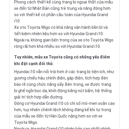
Phong cách thiết kế cùng trang bị ngoại thất của mẫu
xe đến từ Nhật Bản cũng trẻ trung và năng động hơn
so với thiết kế có phần cầu toàn của Hyundai Grand
i10.
Xe oto Toyota Wigo có khả năng vận hành bền bỉ và
tiết kiệm nhiên liệu hơn so với Hyundai Grand i10.
Ngoài ra, không gian bên trong của xe oto Toyota Wigo
rộng rãi hơn khá nhiều so với Hyundai Grand i10.
Tuy nhiên, mẫu xe Toyota cũng có những yếu điểm
khi đặt cạnh đối thủ:
Hyundai i10 vẫn nổi trội hơn ở các trang bị tiện ích, như
gương chiếu hậu chỉnh điện, gập điện, tích hợp đèn
báo rẽ cùng chức năng sấy. Bên trong, xe được trang
bị ghế ngồi bọc da, khởi động bằng nút bấm, hệ thống
giải trí tích hợp dẫn đường.
Động cơ Hyundai Grand i10 có chỉ số mô-men xoắn cao
hơn, tuy nhiên chênh lệch không đáng kể khi tự trọng
của mẫu xe đến từ Hàn Quốc nặng hơn so với xe
Toyota Wigo.
Ngoài ra, Hyundai Grand i10 phiên bản cao nhất nhỉnh