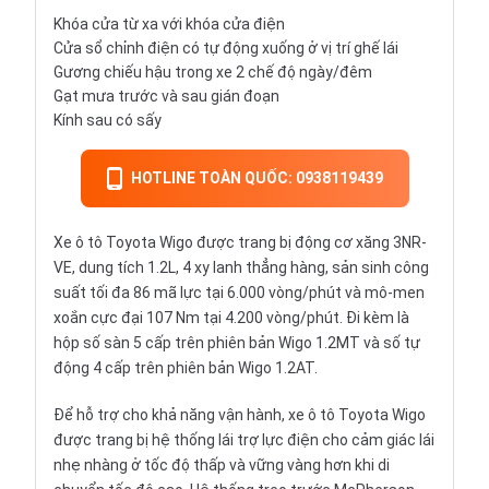
Khóa cửa từ xa với khóa cửa điện
Cửa sổ chỉnh điện có tự động xuống ở vị trí ghế lái
Gương chiếu hậu trong xe 2 chế độ ngày/đêm
Gạt mưa trước và sau gián đoạn
Kính sau có sấy
HOTLINE TOÀN QUỐC: 0938119439
Xe ô tô Toyota Wigo được trang bị động cơ xăng 3NR-
VE, dung tích 1.2L, 4 xy lanh thẳng hàng, sản sinh công
suất tối đa 86 mã lực tại 6.000 vòng/phút và mô-men
xoắn cực đại 107 Nm tại 4.200 vòng/phút. Đi kèm là
hộp số sàn 5 cấp trên phiên bản Wigo 1.2MT và số tự
động 4 cấp trên phiên bản Wigo 1.2AT.
Để hỗ trợ cho khả năng vận hành, xe ô tô Toyota Wigo
được trang bị hệ thống lái trợ lực điện cho cảm giác lái
nhẹ nhàng ở tốc độ thấp và vững vàng hơn khi di