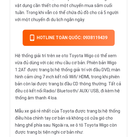
vật dụng cần thiết cho một chuyến mua sắm cuối
tuần. Trong khi vẫn có thể chứa đủ đồ cho cả 5 người
với một chuyến đi du lịch ngắn ngày.
HOTLINE TOÀN QUỐC: 0938119439
Hệ thống giải trí trên xe oto Toyota Wigo có thể xem
vừa đủ dùng với các nhu cầu cơ bản. Phiên bản Wigo
1.2AT được trang bị hệ thống giải trí với đầu DVD, màn
hình cảm ứng 7 inch kết nối Wifi/ HDMI, trong khi phiên
bản còn lại được trang bị đầu CD thông thường. Tất cả
đều có kết nối Radio/ Bluetooth/ AUX/ USB, đi kèm hệ
thống âm thanh 4 loa.
Mẫu xe giá rẻ nhất của Toyota được trang bị hệ thống
điều hòa chỉnh tay cơ bản và không có cửa gió cho
hàng ghế phía sau. Ngoài ra,
xe ô tô
Toyota Wigo còn
được trang bị tiện nghi cơ bản như: