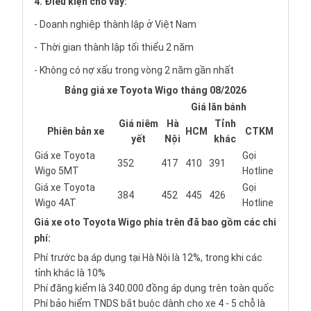
4. Điều kiện cho vay:
- Doanh nghiệp thành lập ở Việt Nam
- Thời gian thành lập tối thiểu 2 năm
- Không có nợ xấu trong vòng 2 năm gần nhất
Bảng giá xe Toyota Wigo tháng 08/2026
Giá lăn bánh
Giá niêm
Hà
Tỉnh
Phiên bản xe
HCM
CTKM
yết
Nội
khác
Giá xe Toyota
Gọi
352
417
410
391
Wigo 5MT
Hotline
Giá xe Toyota
Gọi
384
452
445
426
Wigo 4AT
Hotline
Giá xe oto
Toyota Wigo phía trên đã bao gồm các chi
phí:
Phí trước bạ áp dụng tại Hà Nội là 12%, trong khi các
tỉnh khác là 10%
Phí đăng kiểm là 340.000 đồng áp dụng trên toàn quốc
Phí bảo hiểm TNDS bắt buộc dành cho xe 4 - 5 chỗ là