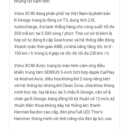
nhưng rất nam tính .
Volvo XC40 đang phân phối tại Việt Nam là phiên bản
R-Design trang bị động cơ T5, dung tích 2.0L
turbocharge, 4 xi lanh thẳng hàng cho công suất tối đa
250 mã lực tại 5.500 vòng / phút. This cơ sở đi kèm là
hộp số tự động 8 cấp Geartronic và hệ thống dẫn động
4 bánh toàn thời gian AWD, có khả năng tăng tốc từ 0 -
100 km / h trong 6,4 giây và tốc độ tối đa 230 km / h.
Volvo XC40 được trang bị màn hình cảm ứng điều
khiển trung tâm SENSUS 9-inch tích hợp Apple CarPlay
và Android Auto, điều hòa không khí 2 vùng riêng biệt
với hệ thống lọc không khí Clean Zone, chìa khóa thông
minh bọc da, tay lái bọc da 3 chấu R-Design, cần số &
chân ga R-Design, bảng đồng hồ kỹ thuật số 12 inch, kỹ
thuật điện thoại không dây, hệ thống âm thanh
Harman Kardon cao cấp, đèn pha Full-LED Thor's
Hammer thông minh với tính năng rửa đèn áp lực cao.