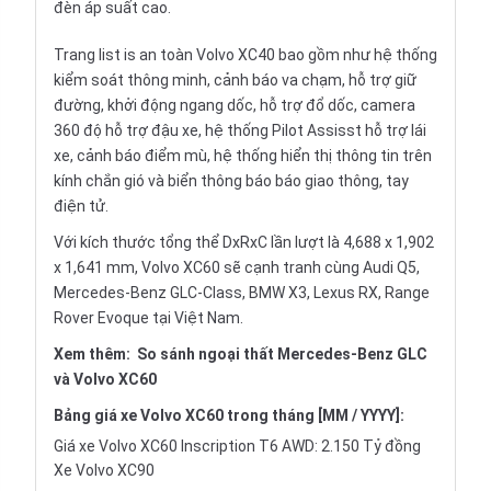
đèn áp suất cao.
Trang list is an toàn Volvo XC40 bao gồm như hệ thống
kiểm soát thông minh, cảnh báo va chạm, hỗ trợ giữ
đường, khởi động ngang dốc, hỗ trợ đổ dốc, camera
360 độ hỗ trợ đậu xe, hệ thống Pilot Assisst hỗ trợ lái
xe, cảnh báo điểm mù, hệ thống hiển thị thông tin trên
kính chắn gió và biển thông báo báo giao thông, tay
điện tử.
Với kích thước tổng thể DxRxC lần lượt là 4,688 x 1,902
x 1,641 mm, Volvo XC60 sẽ cạnh tranh cùng Audi Q5,
Mercedes-Benz GLC-Class, BMW X3, Lexus RX, Range
Rover Evoque tại Việt Nam.
Xem thêm:
So sánh ngoại thất Mercedes-Benz GLC
và Volvo XC60
Bảng giá xe Volvo XC60 trong tháng [MM / YYYY]:
Giá xe Volvo XC60 Inscription T6 AWD: 2.150 Tỷ đồng
Xe Volvo XC90