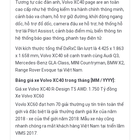
Tương tự các đàn anh, Volvo XC40 page are an toàn
cao cấp như hệ thống kiểm tra hành chính thông minh,
cảnh báo va chạm, hỗ trợ giữ đường, khởi động ngang
dốc, hỗ trợ đổ dốc, camera đậu xe hỗ trợ, hệ thống hỗ
trợ lái Pilot Assisst, cảnh báo điểm mù, biển thông tin
hệ thống báo giao thông, phanh tay điện tử.
Với kích thước tổng thể DxRxC lần lượt là 4.425 x 1.863
x 1.658 mm, Volvo XC40 sẽ cạnh tranh cùng Audi Q3,
Mercedes-Benz GLA-Class, MINI Countryman, BMW X2,
Range Rover Evoque tại Việt Nam.
Bảng giá xe Volvo XC40 trong tháng [MM / YYYY]:
Giá xe Volvo XC40 R-Design T5 AWD: 1.750 Tỷ đồng
Xe Volvo XC60
Vovlo XC60 đạt hơn 70 giải thường uy tín trên toàn thế
giới và đặc biệt là giải thưởng danh giá Xe của năm
2018 - xe của thế giới năm 2018. Mẫu xe này cũng
nhanh chóng ra mắt khách hàng Việt Nam tại triển lãm
VIMS 2017.