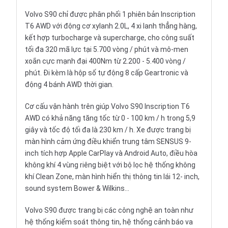
Volvo S90 chỉ được phân phối 1 phiên bản Inscription
T6 AWD với động cơ xylanh 2.0L, 4 xi lanh thẳng hàng,
kết hợp turbocharge và supercharge, cho công suất
tối đa 320 mã lực tại 5.700 vòng / phút và mô-men
xoắn cực mạnh đại 400Nm từ 2.200 - 5.400 vòng /
phút. Đi kèm là hộp số tự động 8 cấp Geartronic và
động 4 bánh AWD thời gian.
Cơ cấu vận hành trên giúp Volvo S90 Inscription T6
AWD có khả năng tăng tốc từ 0 - 100 km / h trong 5,9
giây và tốc độ tối đa là 230 km / h. Xe được trang bị
màn hình cảm ứng điều khiển trung tâm SENSUS 9-
inch tích hợp Apple CarPlay và Android Auto, điều hòa
không khí 4 vùng riêng biệt với bộ lọc hệ thống không
khí Clean Zone, màn hình hiển thị thông tin lái 12- inch,
sound system Bower & Wilkins…
Volvo S90 được trang bị các công nghệ an toàn như
hệ thống kiểm soát thông tin, hệ thống cảnh báo va