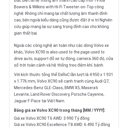
Đặc biệt là hệ thống âm thanh cao cấp mới 19 loa
Bowers & Wilkins with Hi-Fi Tweeter-on-Top công
nghệ. Không chỉ mang lại chất lượng âm thanh đỉnh
cao, bên ngoài kiểu dáng cũng được đặt ở vị trí Nghiên
cứu giúp mang lại sự sang trọng đỉnh cao cho không
gian thất bại.
Ngoài các công nghệ an toàn như các dòng Volvo xe
khác, Volvo XC90 is also used to the page used to
drive auto, support đỗ xe tự động, camera 360 độ, cửa
sổ trời toàn cảnh và hệ thống treo đệm khí. bánh.
Với kích thước tổng thể DxRxC lần lượt là 4.950 x 1.931
x 1.776 mm, Volvo XC90 sẽ cạnh tranh cùng Audi Q7,
Mercedes-Benz GLE-Class, BMW X5, Maserati
Levante, Land Rover Discovery, Porsche Cayenne,
Jaguar F-Pace tại Việt Nam.
Bảng giá xe Volvo XC90 trong tháng [MM / YYYY]:
Giá xe Volvo XC90 T6 AWD: 3.990 Tỷ đồng
Giá xe Volvo XC90 Excellence T8 AWD: 6.490 Tỷ đồng