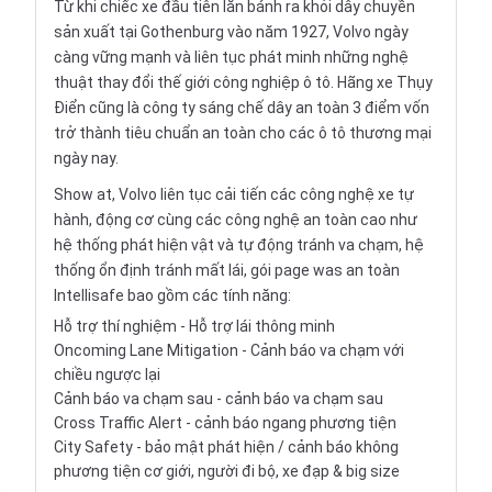
Từ khi chiếc xe đầu tiên lăn bánh ra khỏi dây chuyền
sản xuất tại Gothenburg vào năm 1927, Volvo ngày
càng vững mạnh và liên tục phát minh những nghệ
thuật thay đổi thế giới công nghiệp ô tô. Hãng xe Thụy
Điển cũng là công ty sáng chế dây an toàn 3 điểm vốn
trở thành tiêu chuẩn an toàn cho các
ô tô
thương mại
ngày nay.
Show at, Volvo liên tục cải tiến các công nghệ xe tự
hành, động cơ cùng các công nghệ an toàn cao như
hệ thống phát hiện vật và tự động tránh va chạm, hệ
thống ổn định tránh mất lái, gói page was an toàn
Intellisafe bao gồm các tính năng:
Hỗ trợ thí nghiệm - Hỗ trợ lái thông minh
Oncoming Lane Mitigation - Cảnh báo va chạm với
chiều ngược lại
Cảnh báo va chạm sau - cảnh báo va chạm sau
Cross Traffic Alert - cảnh báo ngang phương tiện
City Safety - bảo mật phát hiện / cảnh báo không
phương tiện cơ giới, người đi bộ, xe đạp & big size