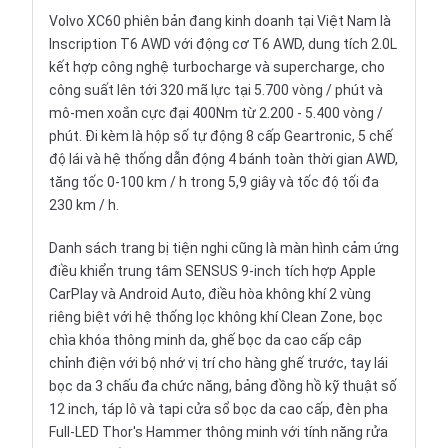
Volvo XC60 phiên bản đang kinh doanh tại Việt Nam là
Inscription T6 AWD với động cơ T6 AWD, dung tích 2.0L
kết hợp công nghệ turbocharge và supercharge, cho
công suất lên tới 320 mã lực tại 5.700 vòng / phút và
mô-men xoắn cực đại 400Nm từ 2.200 - 5.400 vòng /
phút. Đi kèm là hộp số tự động 8 cấp Geartronic, 5 chế
độ lái và hệ thống dẫn động 4 bánh toàn thời gian AWD,
tăng tốc 0-100 km / h trong 5,9 giây và tốc độ tối đa
230 km / h.
Danh sách trang bị tiện nghi cũng là màn hình cảm ứng
điều khiển trung tâm SENSUS 9-inch tích hợp Apple
CarPlay và Android Auto, điều hòa không khí 2 vùng
riêng biệt với hệ thống lọc không khí Clean Zone, bọc
chìa khóa thông minh da, ghế bọc da cao cấp câp
chỉnh điện với bộ nhớ vị trí cho hàng ghế trước, tay lái
bọc da 3 chấu đa chức năng, bảng đồng hồ kỹ thuật số
12 inch, táp lô và tapi cửa sổ bọc da cao cấp, đèn pha
Full-LED Thor's Hammer thông minh với tính năng rửa