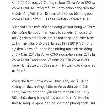
Kể từ đó đến nay, với 2 dòng xe ban đầu là Volvo S90 và
Volvo XC90, số lượng mẫu xe Volvo chính hãng đến tay
khách hàng Việt Nam lên con số 5 với sự bổ sung của
Volvo XC60, Volvo V90 Cross Country và Volvo XC40.
Cùng với sự ra mắt của các dòng xe mới, hãng xe Thụy
Điển cũng tích cực tham gia các sự kiện lớn của ô tô
tại Việt Nam như Triển lãm Xe hơi nhập khẩu Việt Nam
2017, Triển lãm ô tô Việt Nam 2018 và 2019. Với từng
sự kiện, Volvo đều trình làng những tân binh rất đáng
chú ý. Năm 2017 là Volvo XC60 Inscription, năm 2018 là
Volvo XC90
Excellence. Và năm 2019 là Volvo XC90
facelift, mẫu xe chỉ vừa ra mắt trên toàn cầu không lâu
trước đó.
Với sự hỗ trợ từ phía Volvo Thụy Điển, Bắc Âu Auto
không chỉ đưa những chiếc xe Volvo đến với khách
hàng, mà chú trọng truyền tải những tinh hoa Thụy
Điển chứa đựng trong tất cả các mẫu xe Volvo như
triết lý sống La -gom, tiệc cà phê theo phong cách FIKA