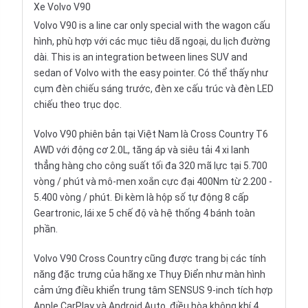
Xe Volvo V90
Volvo V90 is a line car only special with the wagon cấu
hình, phù hợp với các mục tiêu dã ngoại, du lịch đường
dài. This is an integration between lines SUV and
sedan of Volvo with the easy pointer. Có thể thấy như
cụm đèn chiếu sáng trước, đèn xe cấu trúc và đèn LED
chiếu theo trục dọc.
Volvo V90 phiên bản tại Việt Nam là Cross Country T6
AWD với động cơ 2.0L, tăng áp và siêu tải 4 xi lanh
thẳng hàng cho công suất tối đa 320 mã lực tại 5.700
vòng / phút và mô-men xoắn cực đại 400Nm từ 2.200 -
5.400 vòng / phút. Đi kèm là hộp số tự động 8 cấp
Geartronic, lái xe 5 chế độ và hệ thống 4 bánh toàn
phần.
Volvo V90 Cross Country cũng được trang bị các tính
năng đặc trưng của hãng xe Thụy Điển như màn hình
cảm ứng điều khiển trung tâm SENSUS 9-inch tích hợp
Apple CarPlay và Android Auto, điều hòa không khí 4