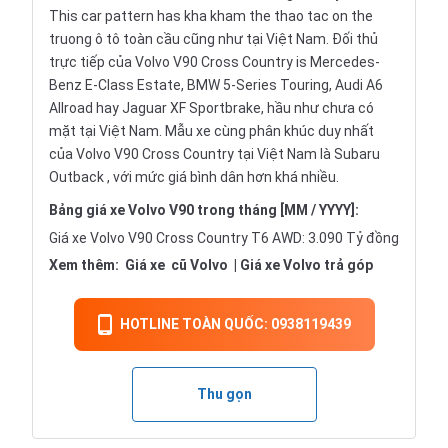
This car pattern has kha kham the thao tac on the
truong ô tô toàn cầu cũng như tại Việt Nam. Đối thủ
trực tiếp của Volvo V90 Cross Country is Mercedes-
Benz E-Class Estate, BMW 5-Series Touring,
Audi A6
Allroad hay Jaguar XF Sportbrake, hầu như chưa có
mặt tại Việt Nam. Mẫu xe cùng phân khúc duy nhất
của Volvo V90 Cross Country tại Việt Nam là
Subaru
Outback
, với mức giá bình dân hơn khá nhiều.
Bảng giá xe Volvo V90 trong tháng [MM / YYYY]:
Giá xe Volvo V90 Cross Country T6 AWD: 3.090 Tỷ đồng
Xem thêm:
Giá xe
cũ Volvo
|
Giá xe Volvo trả góp
HOTLINE TOÀN QUỐC: 0938119439
Thu gọn