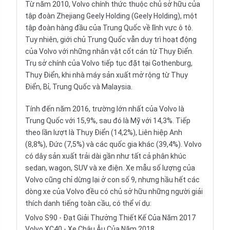
Từ năm 2010, Volvo chính thức thuộc chủ sở hữu của
tập đoàn Zhejiang Geely Holding (Geely Holding), một
tập đoàn hàng đầu của Trung Quốc về lĩnh vực ô tô.
Tuy nhiên, giới chủ Trung Quốc vẫn duy trì hoạt động
của Volvo với những nhân vật cốt cán từ Thụy Điển.
Trụ sở chính của Volvo tiếp tục đặt tại Gothenburg,
Thụy Điển, khi nhà máy sản xuất mở rộng từ Thụy
Điển, Bỉ, Trung Quốc và Malaysia.
Tính đến năm 2016, trường lớn nhất của Volvo là
Trung Quốc với 15,9%, sau đó là Mỹ với 14,3%. Tiếp
theo lần lượt là Thụy Điển (14,2%), Liên hiệp Anh
(8,8%), Đức (7,5%) và các quốc gia khác (39,4%). Volvo
có dây sản xuất trải dài gần như tất cả phân khúc
sedan, wagon, SUV và xe điện. Xe mẫu số lượng của
Volvo cũng chỉ dừng lại ở con số 9, nhưng hầu hết các
dòng xe của Volvo đều có chủ sở hữu những người giải
thích danh tiếng toàn cầu, có thể ví dụ:
Volvo S90 - Đạt Giải Thưởng Thiết Kế Của Năm 2017
Volvo XC40 - Xe Châu Âu Của Năm 2018