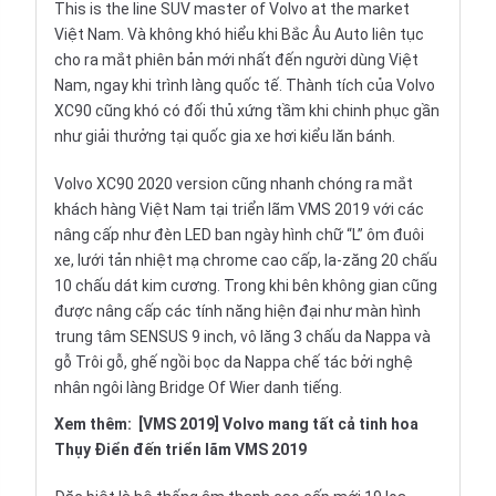
This is the line SUV master of Volvo at the market
Việt Nam. Và không khó hiểu khi Bắc Âu Auto liên tục
cho ra mắt phiên bản mới nhất đến người dùng Việt
Nam, ngay khi trình làng quốc tế. Thành tích của Volvo
XC90 cũng khó có đối thủ xứng tầm khi chinh phục gần
như giải thưởng tại quốc gia xe hơi kiểu lăn bánh.
Volvo XC90 2020 version cũng nhanh chóng ra mắt
khách hàng Việt Nam tại triển lãm VMS 2019 với các
nâng cấp như đèn LED ban ngày hình chữ “L” ôm đuôi
xe, lưới tản nhiệt mạ chrome cao cấp, la-zăng 20 chấu
10 chấu dát kim cương. Trong khi bên không gian cũng
được nâng cấp các tính năng hiện đại như màn hình
trung tâm SENSUS 9 inch, vô lăng 3 chấu da Nappa và
gỗ Trôi gỗ, ghế ngồi bọc da Nappa chế tác bởi nghệ
nhân ngôi làng Bridge Of Wier danh tiếng.
Xem thêm:
[VMS 2019] Volvo mang tất cả tinh hoa
Thụy Điển đến triển lãm VMS 2019