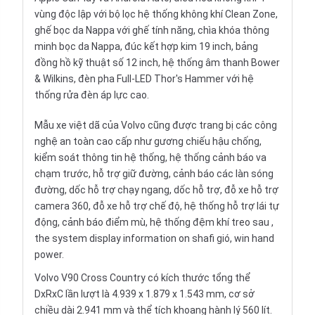
vùng độc lập với bộ lọc hệ thống không khí Clean Zone,
ghế bọc da Nappa với ghế tính năng, chìa khóa thông
minh bọc da Nappa, đúc kết hợp kim 19 inch, bảng
đồng hồ kỹ thuật số 12 inch, hệ thống âm thanh Bower
& Wilkins, đèn pha Full-LED Thor's Hammer với hệ
thống rửa đèn áp lực cao.
Mẫu xe việt dã của Volvo cũng được trang bị các công
nghệ an toàn cao cấp như gương chiếu hậu chống,
kiểm soát thông tin hệ thống, hệ thống cảnh báo va
chạm trước, hỗ trợ giữ đường, cảnh báo các làn sóng
đường, dốc hỗ trợ chạy ngang, dốc hỗ trợ, đỗ xe hỗ trợ
camera 360, đỗ xe hỗ trợ chế độ, hệ thống hỗ trợ lái tự
động, cảnh báo điểm mù, hệ thống đệm khí treo sau ,
the system display information on shafi gió, win hand
power.
Volvo V90 Cross Country có kích thước tổng thể
DxRxC lần lượt là 4.939 x 1.879 x 1.543 mm, cơ sở
chiều dài 2.941 mm và thể tích khoang hành lý 560 lít.