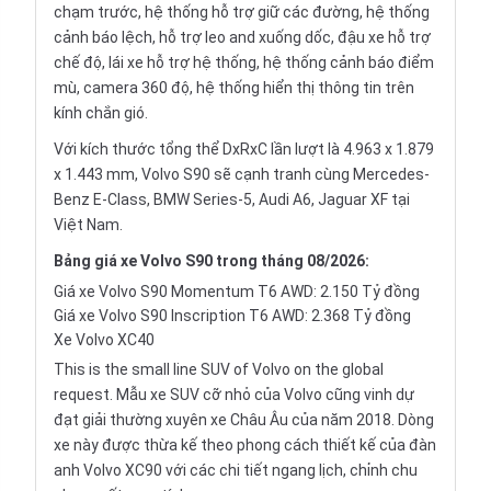
chạm trước, hệ thống hỗ trợ giữ các đường, hệ thống
cảnh báo lệch, hỗ trợ leo and xuống dốc, đậu xe hỗ trợ
chế độ, lái xe hỗ trợ hệ thống, hệ thống cảnh báo điểm
mù, camera 360 độ, hệ thống hiển thị thông tin trên
kính chắn gió.
Với kích thước tổng thể DxRxC lần lượt là 4.963 x 1.879
x 1.443 mm, Volvo S90 sẽ cạnh tranh cùng Mercedes-
Benz E-Class, BMW Series-5, Audi A6, Jaguar XF tại
Việt Nam.
Bảng giá xe Volvo S90 trong tháng 08/2026:
Giá xe Volvo S90 Momentum T6 AWD: 2.150 Tỷ đồng
Giá xe Volvo S90 Inscription T6 AWD: 2.368 Tỷ đồng
Xe Volvo XC40
This is the small line SUV of Volvo on the global
request. Mẫu xe SUV cỡ nhỏ của Volvo cũng vinh dự
đạt giải thường xuyên xe Châu Âu của năm 2018. Dòng
xe này được thừa kế theo phong cách thiết kế của đàn
anh Volvo XC90 với các chi tiết ngang lịch, chỉnh chu