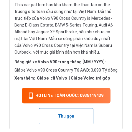
This car pattern has kha kham the thao tac on the
truong ô tô toàn cầu cũng như tại Việt Nam. Đối thủ
trực tiếp của Volvo V90 Cross Country is Mercedes-
Benz E-Class Estate, BMW 5-Series Touring,
Audi A6
Allroad hay Jaguar XF Sportbrake, hầu như chưa có
mặt tại Việt Nam. Mẫu xe cùng phân khúc duy nhất
của Volvo V90 Cross Country tại Việt Nam là
Subaru
Outback
, với mức giá bình dân hơn khá nhiều.
Bảng giá xe Volvo V90 trong tháng [MM / YYYY]:
Giá xe Volvo V90 Cross Country T6 AWD: 3.090 Tỷ đồng
Xem thêm:
Giá xe
cũ Volvo
|
Giá xe Volvo trả góp
HOTLINE TOÀN QUỐC: 0938119439
Thu gọn