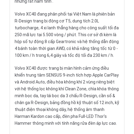
nhưng rất nam tính .
Volvo XC40 đang phân phối tại Việt Nam là phiên bản
R-Design trang bị động cơ T5, dung tích 2.0L
turbocharge, 4 xi lanh thẳng hàng cho công suất tối đa
250 mã lực tại 5.500 vòng / phút. This cơ sở đi kèm là
hộp số tự động 8 cấp Geartronic và hệ thống dẫn động
4 bánh toàn thời gian AWD, có khả năng tăng tốc từ 0 -
100 km / h trong 6,4 giây và tốc độ tối đa 230 km / h.
Volvo XC40 được trang bị màn hình cảm ứng điều
khiển trung tâm SENSUS 9-inch tích hợp Apple CarPlay
và Android Auto, điều hòa không khí 2 vùng riêng biệt
với hệ thống lọc không khí Clean Zone, chìa khóa thông
minh bọc da, tay lái bọc da 3 chấu R-Design, cần số &
chân ga R-Design, bảng đồng hồ kỹ thuật số 12 inch, kỹ
thuật điện thoại không dây, hệ thống âm thanh
Harman Kardon cao cấp, đèn pha Full-LED Thor's
Hammer thông minh với tính năng rửa đèn áp lực cao.