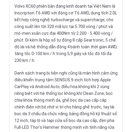
Volvo XC60 phiên bản đang kinh doanh tại Việt Nam là
Inscription T6 AWD với động cơ T6 AWD, dung tích 2.0L
kết hợp công nghệ turbocharge và supercharge, cho
công suất lên tới 320 mã lực tại 5.700 vòng / phút và
mô-men xoắn cực đại 400Nm từ 2.200 - 5.400 vòng /
phút. Đi kèm là hộp số tự động 8 cấp Geartronic, 5 chế
độ lái và hệ thống dẫn động 4 bánh toàn thời gian AWD,
tăng tốc 0-100 km / h trong 5,9 giây và tốc độ tối đa
230 km / h.
Danh sách trang bị tiện nghi cũng là màn hình cảm ứng
điều khiển trung tâm SENSUS 9-inch tích hợp Apple
CarPlay và Android Auto, điều hòa không khí 2 vùng
riêng biệt với hệ thống lọc không khí Clean Zone, bọc
chìa khóa thông minh da, ghế bọc da cao cấp câp
chỉnh điện với bộ nhớ vị trí cho hàng ghế trước, tay lái
bọc da 3 chấu đa chức năng, bảng đồng hồ kỹ thuật số
12 inch, táp lô và tapi cửa sổ bọc da cao cấp, đèn pha
Full-LED Thor's Hammer thông minh với tính năng rửa