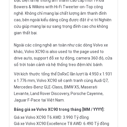
Đặc biệt là hệ thống âm thanh cao cấp mới 19 loa
Bowers & Wilkins with Hi-Fi Tweeter-on-Top công
nghệ. Không chỉ mang lại chất lượng âm thanh đỉnh
cao, bên ngoài kiểu dáng cũng được đặt ở vị trí Nghiên
cứu giúp mang lại sự sang trọng đỉnh cao cho không
gian thất bại.
Ngoài các công nghệ an toàn như các dòng Volvo xe
khác, Volvo XC90 is also used to the page used to
drive auto, support đỗ xe tự động, camera 360 độ, cửa
sổ trời toàn cảnh và hệ thống treo đệm khí. bánh.
Với kích thước tổng thể DxRxC lần lượt là 4.950 x 1.931
x 1.776 mm, Volvo XC90 sẽ cạnh tranh cùng Audi Q7,
Mercedes-Benz GLE-Class, BMW X5, Maserati
Levante, Land Rover Discovery, Porsche Cayenne,
Jaguar F-Pace tại Việt Nam.
Bảng giá xe Volvo XC90 trong tháng [MM / YYYY]:
Giá xe Volvo XC90 T6 AWD: 3.990 Tỷ đồng
Giá xe Volvo XC90 Excellence T8 AWD: 6.490 Tỷ đồng