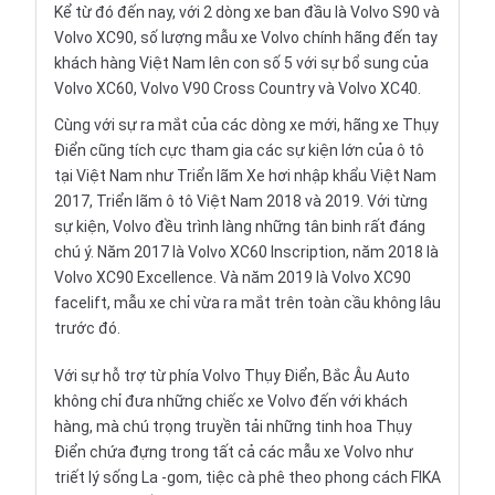
Kể từ đó đến nay, với 2 dòng xe ban đầu là Volvo S90 và
Volvo XC90, số lượng mẫu xe Volvo chính hãng đến tay
khách hàng Việt Nam lên con số 5 với sự bổ sung của
Volvo XC60, Volvo V90 Cross Country và Volvo XC40.
Cùng với sự ra mắt của các dòng xe mới, hãng xe Thụy
Điển cũng tích cực tham gia các sự kiện lớn của ô tô
tại Việt Nam như Triển lãm Xe hơi nhập khẩu Việt Nam
2017, Triển lãm ô tô Việt Nam 2018 và 2019. Với từng
sự kiện, Volvo đều trình làng những tân binh rất đáng
chú ý. Năm 2017 là Volvo XC60 Inscription, năm 2018 là
Volvo XC90
Excellence. Và năm 2019 là Volvo XC90
facelift, mẫu xe chỉ vừa ra mắt trên toàn cầu không lâu
trước đó.
Với sự hỗ trợ từ phía Volvo Thụy Điển, Bắc Âu Auto
không chỉ đưa những chiếc xe Volvo đến với khách
hàng, mà chú trọng truyền tải những tinh hoa Thụy
Điển chứa đựng trong tất cả các mẫu xe Volvo như
triết lý sống La -gom, tiệc cà phê theo phong cách FIKA