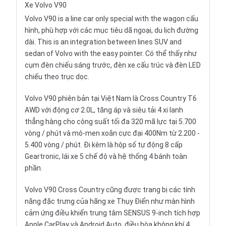
Xe Volvo V90
Volvo V90 is a line car only special with the wagon cấu
hình, phù hợp với các mục tiêu dã ngoại, du lịch đường
dài. This is an integration between lines SUV and
sedan of Volvo with the easy pointer. Có thể thấy như
cụm đèn chiếu sáng trước, đèn xe cấu trúc và đèn LED
chiếu theo trục dọc.
Volvo V90 phiên bản tại Việt Nam là Cross Country T6
AWD với động cơ 2.0L, tăng áp và siêu tải 4 xi lanh
thẳng hàng cho công suất tối đa 320 mã lực tại 5.700
vòng / phút và mô-men xoắn cực đại 400Nm từ 2.200 -
5.400 vòng / phút. Đi kèm là hộp số tự động 8 cấp
Geartronic, lái xe 5 chế độ và hệ thống 4 bánh toàn
phần.
Volvo V90 Cross Country cũng được trang bị các tính
năng đặc trưng của hãng xe Thụy Điển như màn hình
cảm ứng điều khiển trung tâm SENSUS 9-inch tích hợp
Apple CarPlay và Android Auto, điều hòa không khí 4