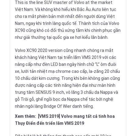
This is the line SUV master of Volvo at the market
Việt Nam. Và không khó hiểu khi Bắc Âu Auto liên tục
cho ra mắt phiên bản mới nhất đến người dùng Việt
Nam, ngay khi trình làng quốc tế. Thành tích của Volvo
XC90 cũng khó có đối thủ xứng tầm khi chinh phục gần
như giải thưởng tại quốc gia xe hơi kiểu lăn bánh.
Volvo XC90 2020 version cũng nhanh chóng ra mắt
khách hàng Việt Nam tại triển lãm VMS 2019 với các
nâng cấp như đèn LED ban ngày hình chữ “L” ôm đuôi
xe, lưới tản nhiệt mạ chrome cao cấp, la-zăng 20 chấu
10 chấu dát kim cương. Trong khi bên không gian cũng
được nâng cấp các tính năng hiện đại như màn hình
trung tâm SENSUS 9 inch, vô lăng 3 chấu da Nappa và
gỗ Trôi gỗ, ghế ngồi bọc da Nappa chế tác bởi nghệ
nhân ngôi làng Bridge Of Wier danh tiếng.
Xem thêm:
[VMS 2019] Volvo mang tất cả tinh hoa
Thụy Điển đến triển lãm VMS 2019