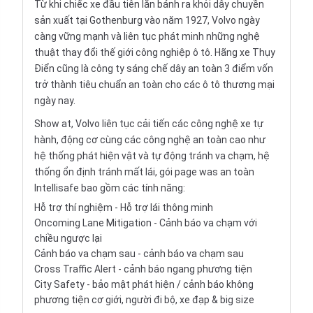
Từ khi chiếc xe đầu tiên lăn bánh ra khỏi dây chuyền
sản xuất tại Gothenburg vào năm 1927, Volvo ngày
càng vững mạnh và liên tục phát minh những nghệ
thuật thay đổi thế giới công nghiệp ô tô. Hãng xe Thụy
Điển cũng là công ty sáng chế dây an toàn 3 điểm vốn
trở thành tiêu chuẩn an toàn cho các
ô tô
thương mại
ngày nay.
Show at, Volvo liên tục cải tiến các công nghệ xe tự
hành, động cơ cùng các công nghệ an toàn cao như
hệ thống phát hiện vật và tự động tránh va chạm, hệ
thống ổn định tránh mất lái, gói page was an toàn
Intellisafe bao gồm các tính năng:
Hỗ trợ thí nghiệm - Hỗ trợ lái thông minh
Oncoming Lane Mitigation - Cảnh báo va chạm với
chiều ngược lại
Cảnh báo va chạm sau - cảnh báo va chạm sau
Cross Traffic Alert - cảnh báo ngang phương tiện
City Safety - bảo mật phát hiện / cảnh báo không
phương tiện cơ giới, người đi bộ, xe đạp & big size