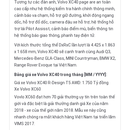
Tương tự các đàn anh, Volvo XC40 page are an toàn
cao cấp như hệ thống kiểm tra hành chính thông minh,
cảnh báo va chạm, hỗ trợ giữ đường, khởi động ngang
dốc, hỗ trợ đổ dốc, camera đậu xe hỗ trợ, hệ thống hỗ
trợ lái Pilot Assisst, cảnh báo điểm mù, biển thông tin
hệ thống báo giao thông, phanh tay điện tử.
Với kích thước tổng thể DxRxC lần lượt là 4.425 x 1.863
x 1.658 mm, Volvo XC40 sẽ cạnh tranh cùng Audi Q3,
Mercedes-Benz GLA-Class, MINI Countryman, BMW X2,
Range Rover Evoque tại Việt Nam.
Bảng giá xe Volvo XC40 trong tháng [MM / YYYY]:
Giá xe Volvo XC40 R-Design T5 AWD: 1.750 Tỷ đồng
Xe Volvo XC60
Vovlo XC60 đạt hơn 70 giải thường uy tín trên toàn thế
giới và đặc biệt là giải thưởng danh giá Xe của năm
2018 - xe của thế giới năm 2018. Mẫu xe này cũng
nhanh chóng ra mắt khách hàng Việt Nam tại triển lãm
VIMS 2017.