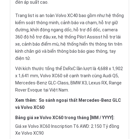
đèn áp suất cao.
Trang list is an toàn Volvo XC40 bao gồm như hệ thống
kiểm soát thông minh, cảnh báo va chạm, hỗ trợ giữ
đường, khởi động ngang dốc, hỗ trợ đổ dốc, camera
360 độ hỗ trợ đậu xe, hệ thống Pilot Assisst hỗ trợ lái
xe, cảnh báo điểm mù, hệ thống hiển thị thông tin trên
kính chắn gió và biển thông báo báo giao thông, tay
điện tử.
Với kích thước tổng thể DxRxC lần lượt là 4,688 x 1,902
x 1,641 mm, Volvo XC60 sẽ cạnh tranh cùng Audi Q5,
Mercedes-Benz GLC-Class, BMW X3, Lexus RX, Range
Rover Evoque tại Việt Nam.
Xem thêm:
So sánh ngoại thất Mercedes-Benz GLC
và Volvo XC60
Bảng giá xe Volvo XC60 trong tháng [MM / YYYY]:
Giá xe Volvo XC60 Inscription T6 AWD: 2.150 Tỷ đồng
Xe Volvo XC90