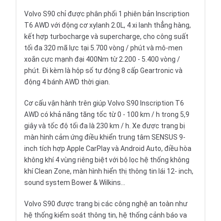
Volvo S90 chỉ được phân phối 1 phiên bản Inscription
T6 AWD với động cơ xylanh 2.0L, 4 xi lanh thẳng hàng,
kết hợp turbocharge và supercharge, cho công suất
tối đa 320 mã lực tại 5.700 vòng / phút và mô-men
xoắn cực mạnh đại 400Nm từ 2.200 - 5.400 vòng /
phút. Đi kèm là hộp số tự động 8 cấp Geartronic và
động 4 bánh AWD thời gian.
Cơ cấu vận hành trên giúp Volvo S90 Inscription T6
AWD có khả năng tăng tốc từ 0 - 100 km / h trong 5,9
giây và tốc độ tối đa là 230 km / h. Xe được trang bị
màn hình cảm ứng điều khiển trung tâm SENSUS 9-
inch tích hợp Apple CarPlay và Android Auto, điều hòa
không khí 4 vùng riêng biệt với bộ lọc hệ thống không
khí Clean Zone, màn hình hiển thị thông tin lái 12- inch,
sound system Bower & Wilkins…
Volvo S90 được trang bị các công nghệ an toàn như
hệ thống kiểm soát thông tin, hệ thống cảnh báo va