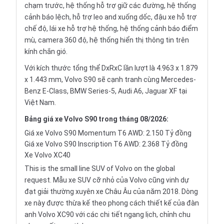
chạm trước, hệ thống hỗ trợ giữ các đường, hệ thống
cảnh báo lệch, hỗ trợ leo and xuống dốc, đậu xe hỗ trợ
chế độ, lái xe hỗ trợ hệ thống, hệ thống cảnh báo điểm
mù, camera 360 độ, hệ thống hiển thị thông tin trên
kính chắn gió.
Với kích thước tổng thể DxRxC lần lượt là 4.963 x 1.879
x 1.443 mm, Volvo S90 sẽ cạnh tranh cùng Mercedes-
Benz E-Class, BMW Series-5, Audi A6, Jaguar XF tại
Việt Nam.
Bảng giá xe Volvo S90 trong tháng 08/2026:
Giá xe Volvo S90 Momentum T6 AWD: 2.150 Tỷ đồng
Giá xe Volvo S90 Inscription T6 AWD: 2.368 Tỷ đồng
Xe Volvo XC40
This is the small line SUV of Volvo on the global
request. Mẫu xe SUV cỡ nhỏ của Volvo cũng vinh dự
đạt giải thường xuyên xe Châu Âu của năm 2018. Dòng
xe này được thừa kế theo phong cách thiết kế của đàn
anh Volvo XC90 với các chi tiết ngang lịch, chỉnh chu