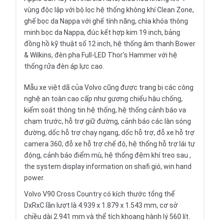
vùng độc lập với bộ lọc hệ thống không khí Clean Zone,
ghế bọc da Nappa với ghế tính năng, chìa khóa thông
minh bọc da Nappa, đúc kết hợp kim 19 inch, bảng
đồng hồ kỹ thuật số 12 inch, hệ thống âm thanh Bower
& Wilkins, đèn pha Full-LED Thor's Hammer với hệ
thống rửa đèn áp lực cao.
Mẫu xe việt dã của Volvo cũng được trang bị các công
nghệ an toàn cao cấp như gương chiếu hậu chống,
kiểm soát thông tin hệ thống, hệ thống cảnh báo va
chạm trước, hỗ trợ giữ đường, cảnh báo các làn sóng
đường, dốc hỗ trợ chạy ngang, dốc hỗ trợ, đỗ xe hỗ trợ
camera 360, đỗ xe hỗ trợ chế độ, hệ thống hỗ trợ lái tự
động, cảnh báo điểm mù, hệ thống đệm khí treo sau ,
the system display information on shafi gió, win hand
power.
Volvo V90 Cross Country có kích thước tổng thể
DxRxC lần lượt là 4.939 x 1.879 x 1.543 mm, cơ sở
chiều dài 2.941 mm và thể tích khoang hành lý 560 lít.