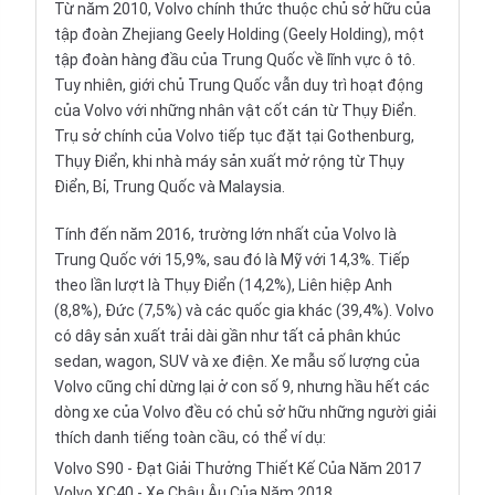
Từ năm 2010, Volvo chính thức thuộc chủ sở hữu của
tập đoàn Zhejiang Geely Holding (Geely Holding), một
tập đoàn hàng đầu của Trung Quốc về lĩnh vực ô tô.
Tuy nhiên, giới chủ Trung Quốc vẫn duy trì hoạt động
của Volvo với những nhân vật cốt cán từ Thụy Điển.
Trụ sở chính của Volvo tiếp tục đặt tại Gothenburg,
Thụy Điển, khi nhà máy sản xuất mở rộng từ Thụy
Điển, Bỉ, Trung Quốc và Malaysia.
Tính đến năm 2016, trường lớn nhất của Volvo là
Trung Quốc với 15,9%, sau đó là Mỹ với 14,3%. Tiếp
theo lần lượt là Thụy Điển (14,2%), Liên hiệp Anh
(8,8%), Đức (7,5%) và các quốc gia khác (39,4%). Volvo
có dây sản xuất trải dài gần như tất cả phân khúc
sedan, wagon, SUV và xe điện. Xe mẫu số lượng của
Volvo cũng chỉ dừng lại ở con số 9, nhưng hầu hết các
dòng xe của Volvo đều có chủ sở hữu những người giải
thích danh tiếng toàn cầu, có thể ví dụ:
Volvo S90 - Đạt Giải Thưởng Thiết Kế Của Năm 2017
Volvo XC40 - Xe Châu Âu Của Năm 2018