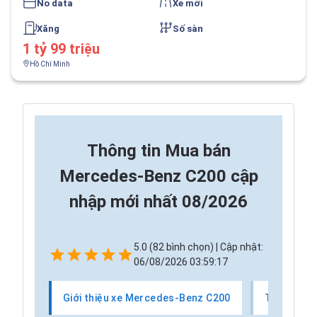
No data
Xe mới
Xăng
Số sàn
1 tỷ 99 triệu
Hồ Chí Minh
Thông tin
Mua bán
Mercedes-Benz C200 cập
nhập mới nhất 08/2026
5.0 (82 bình chọn) | Cập nhật:
06/08/2026 03:59:17
Giới thiệu xe Mercedes-Benz C200
Thị trườn