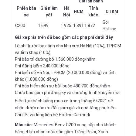
Giá lăn bánh
Phiên bản
Giá niêm
Hà
Tỉnh
HCM
CTKM
xe
yết
Nội
khác
Gọi
C200
1.699
1.925
1.891
1.872
Hotline
Giá xe
phía trên đã bao gồm các phụ phí dưới đây
Lệ phí trước bạ dành cho khu vực Hà Nội (12%), TPHCM
và tỉnh khác (10%)
Phí bảo trì đường bộ 1.560.000 đồng/năm
Phí đăng kiểm 340.000 đồng
Phí biển số Hà Nội, TPHCM (20.000.000 đồng) và tỉnh
khác (1.000.000 đồng)
Phí bảo hiểm dân sự bắt buộc 480.700 đồng/năm
Chưa bao gồm phí đăng ký và chương trình khuyến mãi
Hiện tại khách hàng mua xe trong tháng 6/2021 sẽ
nhận được các ưu đãi giảm giá và quà tặng phụ kiện.
Chi tiết vui lòng liên hệ Hotline Carmudi
Màu sắc:
Mercedes-Benz C200 cung cấp cho khách
hàng 4 lựa chọn màu sắc gồm Trắng Polar, Xanh