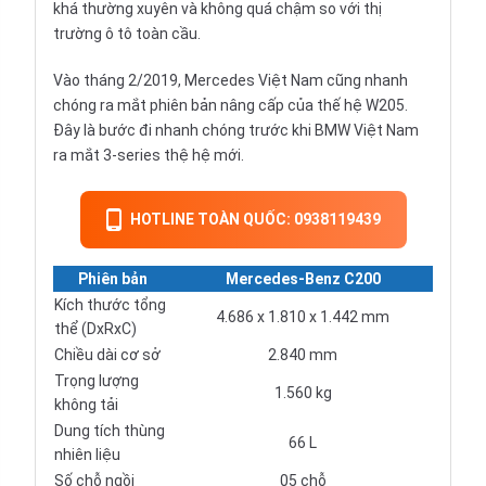
khá thường xuyên và không quá chậm so với thị
trường ô tô toàn cầu.
Vào tháng 2/2019, Mercedes Việt Nam cũng nhanh
chóng ra mắt phiên bản nâng cấp của thế hệ W205.
Đây là bước đi nhanh chóng trước khi BMW Việt Nam
ra mắt 3-series thệ hệ mới.
HOTLINE TOÀN QUỐC: 0938119439
Phiên bản
Mercedes-Benz C200
Kích thước tổng
4.686 x 1.810 x 1.442 mm
thể (DxRxC)
Chiều dài cơ sở
2.840 mm
Trọng lượng
1.560 kg
không tải
Dung tích thùng
66 L
nhiên liệu
Số chỗ ngồi
05 chỗ