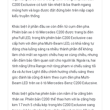
C200 Exclusive có lưới tản nhiệt là ba thanh ngang
mỏng hơn và logo được đặt đứng bên trên nắp capô
kiểu truyền thống.
Khác biệt ở phần đầu xe còn đến từ cụm đèn pha.
Phiên bản xe ô tô Mercedes C200 được trang bị đèn
pha Full LED, trong khi phiên bản C200 Exclusive cao
cấp hơn với đèn pha Multi-Beam LED, có khả năng tự
động chia luồng sáng ra nhiều thành phần để không
làm chói mắt xe ngược chiều hay xe cùng chiều, nhưng
vẫn đảm bảo tầm quan sát cho người lái. Ngoài ra, hai
tính năng Ultra Range mở rộng phạm vi chiếu sáng tối
đa và Active Light điều chỉnh hướng chiếu sáng theo
góc đánh lái cũng đi kèm theo cụm đèn pha Multi-
Beam LED trên xe ô tô Mercedes-Benz C200 Exlucsive.
Khác biệt giữa hai phiên bản còn nằm ở la-zăng bên
thân xe. Phiên bản C200 thể thao hơn với la-zăng hợp
kim 17 inch 5 chấu kép trong khi C200 Exclusive sang