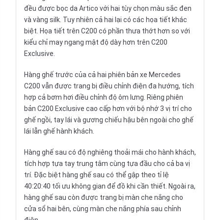
đều được bọc da Artico với hai tùy chọn màu sắc đen
và vàng silk. Tuy nhiên cả hai lại có các họa tiết khác
biệt. Họa tiết trên C200 có phần thưa thớt hơn so với
kiểu chỉ may ngang mật độ dày hơn trên C200
Exclusive.
Hàng ghế trước của cả hai phiên bản xe Mercedes
C200 vẫn được trang bị điều chỉnh điện đa hướng, tích
hợp cả bơm hơi điều chỉnh độ ôm lưng. Riêng phiên
bản C200 Exclusive cao cấp hơn với bộ nhớ 3 vị trí cho
ghế ngồi, tay lái và gương chiếu hậu bên ngoài cho ghế
lái lẫn ghế hành khách.
Hàng ghế sau có độ nghiêng thoải mái cho hành khách,
tích hợp tựa tay trung tâm cùng tựa đầu cho cả ba vị
trí. Đặc biệt hàng ghế sau có thể gập theo tỉ lệ
40:20:40 tối ưu không gian để đồ khi cần thiết. Ngoài ra,
hàng ghế sau còn được trang bị màn che nắng cho
cửa sổ hai bên, cùng màn che nắng phía sau chỉnh