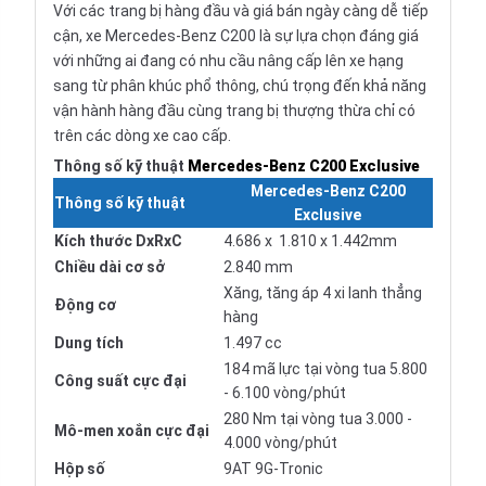
Với các trang bị hàng đầu và giá bán ngày càng dễ tiếp
cận, xe Mercedes-Benz C200 là sự lựa chọn đáng giá
với những ai đang có nhu cầu nâng cấp lên xe hạng
sang từ phân khúc phổ thông, chú trọng đến khả năng
vận hành hàng đầu cùng trang bị thượng thừa chỉ có
trên các dòng xe cao cấp.
Thông số kỹ thuật
Mercedes-Benz C200 Exclusive
Mercedes-Benz C200
Thông số kỹ thuật
Exclusive
Kích thước DxRxC
4.686 x 1.810 x 1.442mm
Chiều dài cơ sở
2.840 mm
Xăng, tăng áp 4 xi lanh thẳng
Động cơ
hàng
Dung tích
1.497 cc
184 mã lực tại vòng tua 5.800
Công suất cực đại
- 6.100 vòng/phút
280 Nm tại vòng tua 3.000 -
Mô-men xoắn cực đại
4.000 vòng/phút
Hộp số
9AT 9G-Tronic