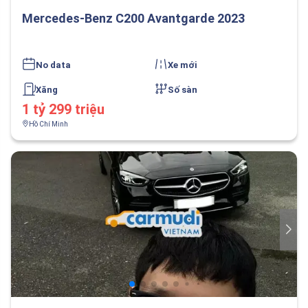
Mercedes-Benz C200 Avantgarde 2023
No data
Xe mới
Xăng
Số sàn
1 tỷ 299 triệu
Hồ Chí Minh