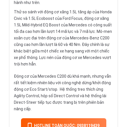
hành như trên.
Thử so sánh với động cơ xăng 1.5L tăng áp của Honda
Civic và 1.5L Ecoboost của Ford Focus, động cơ xăng
1.5L Mild-Hybrid EQ Boost của Mercedes có công suất
tối đa cao hơn lần lượt 14 mã lực và 7 mã lực. Mô-men
xoắn cực đại trên động cơ của Mercedes-Benz C200
cũng cao hơn lần lượt là 60 và 40 Nm. Đây chính là sự
khác biệt giữa một chiếc xe hạng sang với một chiếc
xe phổ thông. Lực nén của động cơ xe Mercedes vượt
trội hơn hẳn.
Động cơ của Mercedes C200 dù khá mạnh, nhưng vẫn
rất tiết kiệm nhiên liệu với công nghệ dừng/khởi động
động cơ Eco Start/stop. Hệ thống treo thích ứng
Agility Control, hộp số Direct Control và hệ thống lái
Direct-Steer tiếp tục được trang bị trên phiên bản
nâng cấp.
HOTLINE TOÀN QUỐC: 0938119439