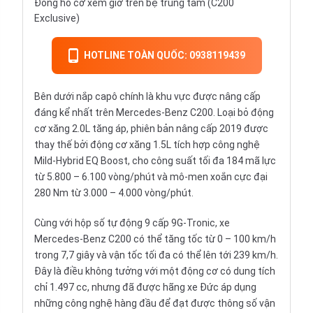
Đồng hồ cơ xem giờ trên bệ trung tâm (C200
Exclusive)
HOTLINE TOÀN QUỐC: 0938119439
Bên dưới nắp capô chính là khu vực được nâng cấp
đáng kể nhất trên Mercedes-Benz C200. Loại bỏ động
cơ xăng 2.0L tăng áp, phiên bản nâng cấp 2019 được
thay thế bởi động cơ xăng 1.5L tích hợp công nghệ
Mild-Hybrid EQ Boost, cho công suất tối đa 184 mã lực
từ 5.800 – 6.100 vòng/phút và mô-men xoắn cực đại
280 Nm từ 3.000 – 4.000 vòng/phút.
Cùng với hộp số tự động 9 cấp 9G-Tronic, xe
Mercedes-Benz C200 có thể tăng tốc từ 0 – 100 km/h
trong 7,7 giây và vận tốc tối đa có thể lên tới 239 km/h.
Đây là điều không tưởng với một động cơ có dung tích
chỉ 1.497 cc, nhưng đã được hãng xe Đức áp dụng
những công nghệ hàng đầu để đạt được thông số vận