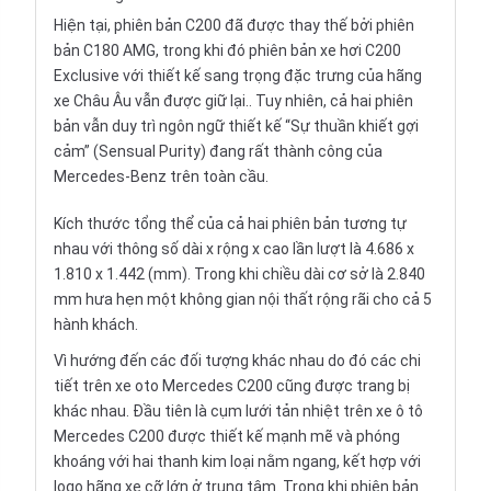
Hiện tại, phiên bản C200 đã được thay thế bởi phiên
bản C180 AMG, trong khi đó phiên bản xe hơi C200
Exclusive với thiết kế sang trọng đặc trưng của hãng
xe Châu Âu vẫn được giữ lại.. Tuy nhiên, cả hai phiên
bản vẫn duy trì ngôn ngữ thiết kế “Sự thuần khiết gợi
cảm” (Sensual Purity) đang rất thành công của
Mercedes-Benz trên toàn cầu.
Kích thước tổng thể của cả hai phiên bản tương tự
nhau với thông số dài x rộng x cao lần lượt là 4.686 x
1.810 x 1.442 (mm). Trong khi chiều dài cơ sở là 2.840
mm hưa hẹn một không gian nội thất rộng rãi cho cả 5
hành khách.
Vì hướng đến các đối tượng khác nhau do đó các chi
tiết trên xe oto Mercedes C200 cũng được trang bị
khác nhau. Đầu tiên là cụm lưới tản nhiệt trên xe ô tô
Mercedes C200
được thiết kế mạnh mẽ và phóng
khoáng với hai thanh kim loại nằm ngang, kết hợp với
logo hãng xe cỡ lớn ở trung tâm. Trong khi phiên bản