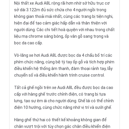
Nội thất xe Audi A8L rộng rãi hơn nhờ sở hữu trục cơ
sở dài 3.122m đủ sức chứa cho 4 người ngồi trong
không gian thoải mái nhất, cùng các trang bị tiện nghi,
hiện đại để tạo cảm giác hấp dẫn và thân thiện với
người dùng. Các chi tiết hoà quyện với nhau trong chất
liệu mạ chrome sáng bóng, ốp vân gỗ sang trọng và
bọc da cao cấp.
Vô-lăng xe hơi Audi A8L được bọc da 4 chấu bố trí các
phím chức năng, cùng bệ tỳ tay ốp gỗ và tích hợp phím
điều khiển hệ thống âm thanh, đàm thoại rảnh tay, lẫy
chuyển số và điều khiển hành trình cruise control.
Tất cả ghế ngồi trên xe Audi A8L đều được bọc da cao
cấp với hàng ghế trước chỉnh điện, có trang bị tựa
lưng, tạo sự êm ái cho người dùng. Ghế lái có thể chỉnh
điện 10 hướng, cùng chức năng nhớ vị trí và sưởi ghế.
Hàng ghế thứ hai có thiết kế khoảng không gian để
chân vượt trội với tùy chọn gác chân điều khiển điện