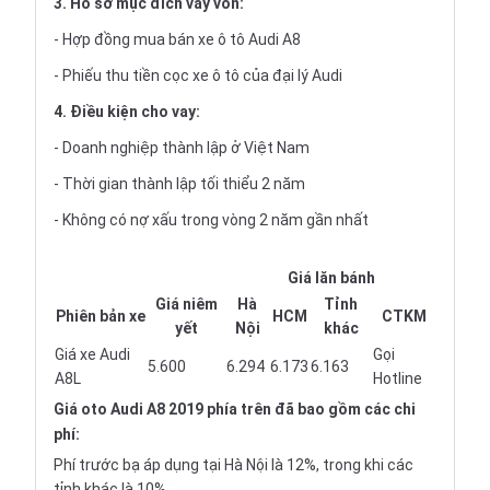
3. Hồ sơ mục đích vay vốn:
- Hợp đồng mua bán xe ô tô Audi A8
- Phiếu thu tiền cọc xe ô tô của đại lý Audi
4. Điều kiện cho vay:
- Doanh nghiệp thành lập ở Việt Nam
- Thời gian thành lập tối thiểu 2 năm
- Không có nợ xấu trong vòng 2 năm gần nhất
Bảng giá Audi A8 tháng 08/2026
Giá lăn bánh
Giá niêm
Hà
Tỉnh
Phiên bản xe
HCM
CTKM
yết
Nội
khác
Giá xe Audi
Gọi
5.600
6.294
6.173
6.163
A8L
Hotline
Giá oto
Audi A8 2019 phía trên đã bao gồm các chi
phí:
Phí trước bạ áp dụng tại Hà Nội là 12%, trong khi các
tỉnh khác là 10%