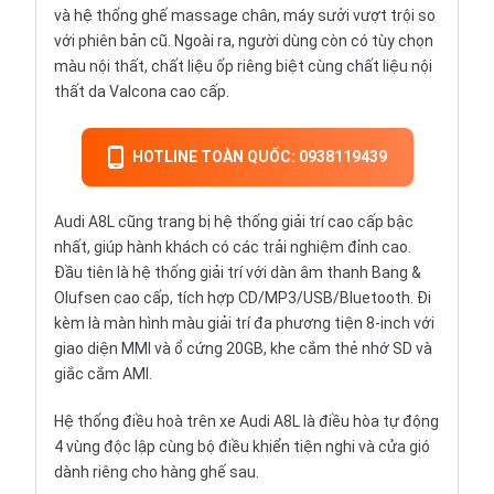
và hệ thống ghế massage chân, máy sưởi vượt trội so
với phiên bản cũ. Ngoài ra, người dùng còn có tùy chọn
màu nội thất, chất liệu ốp riêng biệt cùng chất liệu nội
thất da Valcona cao cấp.
HOTLINE TOÀN QUỐC: 0938119439
Audi A8L cũng trang bị hệ thống giải trí cao cấp bậc
nhất, giúp hành khách có các trải nghiệm đỉnh cao.
Đầu tiên là hệ thống giải trí với dàn âm thanh Bang &
Olufsen cao cấp, tích hợp CD/MP3/USB/Bluetooth. Đi
kèm là màn hình màu giải trí đa phương tiện 8-inch với
giao diện MMI và ổ cứng 20GB, khe cắm thẻ nhớ SD và
giắc cắm AMI.
Hệ thống điều hoà trên xe Audi A8L là điều hòa tự động
4 vùng độc lập cùng bộ điều khiển tiện nghi và cửa gió
dành riêng cho hàng ghế sau.