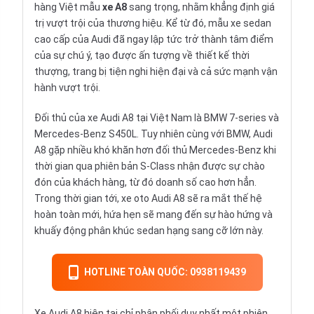
hàng Việt mẫu
xe A8
sang trọng, nhằm khẳng định giá
trị vượt trội của thương hiệu. Kể từ đó, mẫu
xe sedan
cao cấp của Audi đã ngay lập tức trở thành tâm điểm
của sự chú ý, tạo được ấn tượng về thiết kế thời
thượng, trang bị tiện nghi hiện đại và cả sức mạnh vận
hành vượt trội.
Đối thủ của xe Audi A8 tại Việt Nam là BMW 7-series và
Mercedes-Benz S450L. Tuy nhiên cùng với BMW, Audi
A8 gặp nhiều khó khăn hơn đối thủ Mercedes-Benz khi
thời gian qua phiên bản S-Class nhận được sự chào
đón của khách hàng, từ đó doanh số cao hơn hẳn.
Trong thời gian tới,
xe oto Audi A8 sẽ ra mắt thế hệ
hoàn toàn mới
, hứa hẹn sẽ mang đến sự hào hứng và
khuấy động phân khúc sedan hạng sang cỡ lớn này.
HOTLINE TOÀN QUỐC: 0938119439
Xe Audi A8 hiện tại chỉ phân phối duy nhất một phiên