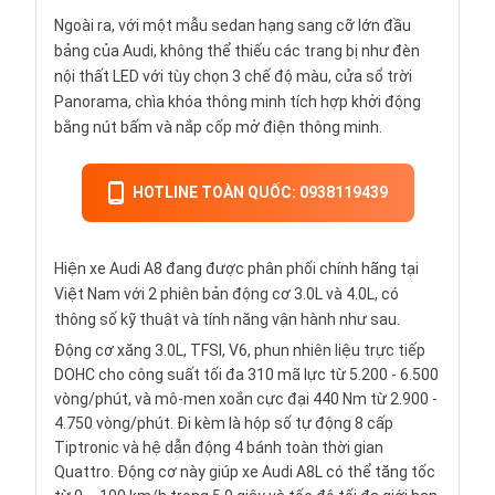
Ngoài ra, với một mẫu sedan hạng sang cỡ lớn đầu
bảng của Audi, không thể thiếu các trang bị như đèn
nội thất LED với tùy chọn 3 chế độ màu, cửa sổ trời
Panorama, chìa khóa thông minh tích hợp khởi động
bằng nút bấm và nắp cốp mở điện thông minh.
HOTLINE TOÀN QUỐC: 0938119439
Hiện xe Audi A8 đang được phân phối chính hãng tại
Việt Nam với 2 phiên bản động cơ 3.0L và 4.0L, có
thông số kỹ thuật và tính năng vận hành như sau.
Động cơ xăng 3.0L, TFSI, V6, phun nhiên liệu trực tiếp
DOHC cho công suất tối đa 310 mã lực từ 5.200 - 6.500
vòng/phút, và mô-men xoắn cực đại 440 Nm từ 2.900 -
4.750 vòng/phút. Đi kèm là hộp số tự động 8 cấp
Tiptronic và hệ dẫn động 4 bánh toàn thời gian
Quattro. Động cơ này giúp xe Audi A8L có thể tăng tốc