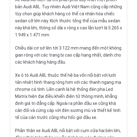
bản Audi A8L. Tuy nhiên Audi Việt Nam cũng cấp những
tùy chọn giúp khách hàng có thể cá nhân hóa chiếc
sedan cỡ lớn này. Kích thước tổng thể của mẫu sedan
này khá lớn, thông số dài x rộng x cao lần lượt là 5.265 x
1.949 x 1.471 mm.
Chiều dài cơ sở lên tới 3.122 mm mang đến một không
gian rộng với các trang bị cao cấp hạng nhất, dành cho
các khách hàng hàng đầu.
Xe ô tô Audi A8L thuộc thế hệ ba vốn nổi bật với lưới
tản nhiệt hình thang rộng hơn với các thanh ngang mạ
chrome cá tính. Liền cạnh là hệ thống đèn pha Led
Matrix hiện đại điều khiển điện tử thông minh, khẳng
định giá trị đẳng cấp. Ngoài ra phần đầu xe cũng khá
cân đối và cứng cáp với đèn sương mù và thiết kế tinh
tế của cản trước cũng như hốc gió đầu xe.
Phần thân xe Audi A8L nổi bật với cụm cửa hai bên lớn,