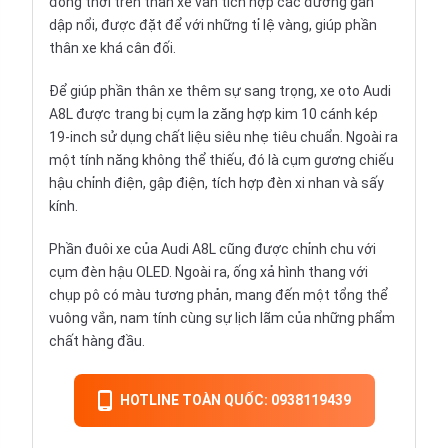
đồng thời trên thân xe vẫn tích hợp các đường gân
dập nổi, được đặt để với những tỉ lệ vàng, giúp phần
thân xe khá cân đối.
Để giúp phần thân xe thêm sự sang trọng, xe oto Audi
A8L được trang bị cụm la zăng hợp kim 10 cánh kép
19-inch sử dụng chất liệu siêu nhẹ tiêu chuẩn. Ngoài ra
một tính năng không thể thiếu, đó là cụm gương chiếu
hậu chỉnh điện, gập điện, tích hợp đèn xi nhan và sấy
kính.
Phần đuôi xe của Audi A8L cũng được chỉnh chu với
cụm đèn hậu OLED. Ngoài ra, ống xả hình thang với
chụp pô có màu tương phản, mang đến một tổng thể
vuông vắn, nam tính cùng sự lịch lãm của những phẩm
chất hàng đầu.
HOTLINE TOÀN QUỐC: 0938119439