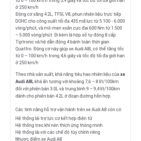
từ 0 – 100 km/h trong 5,9 giây và tốc độ tối đa giới hạn
ở 250 km/h
Động cơ xăng 4.2L, TFSI, V8, phun nhiên liệu trực tiếp
DOHC cho công suất tối đa 435 mã lực từ 5.100 - 6.000
vòng/phút, và mô-men xoắn cực đại 600 Nm từ 1.500
– 5.000 vòng/phút. Đi kèm là hộp số tự động 8 cấp
Tiptronic và hệ dẫn động 4 bánh toàn thời gian
Quattro. Động cơ này giúp xe Audi A8L có thể tăng tốc
từ 0 – 100 km/h trong 4,6 giây và tốc độ tối đa giới hạn
ở 250 km/h
Theo nhà sản xuất, khả năng tiêu hao nhiên liệu của
xe
Audi A8L
khá ấn tượng với khoảng 7,6 – 8 lít/100km
đối với phiên bản 3.0L và trung bình 9 – 9,4 lít/100km
dành cho phiên bản 4.2L ở đoạn đường hỗn hợp.
Các tính năng hỗ trợ vận hành trên xe Audi A8 còn có:
Hệ thống lái trợ lực cơ kết hợp điện tử
Hệ thống treo khí nén thích ứng thông minh
Hệ thống lái với các chế độ tùy chỉnh riêng
Nhược điểm xe Audi A8