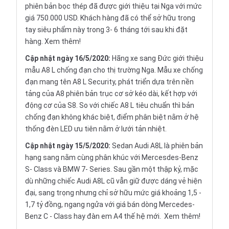
phiên bản bọc thép đã được giới thiệu tại Nga với mức
giá 750.000 USD. Khách hàng đã có thể sở hữu trong
tay siêu phẩm này trong 3- 6 tháng tới sau khi đặt
hàng.
Xem thêm!
Cập nhật ngày 16/5/2020:
Hãng xe sang Đức giới thiệu
mẫu A8 L chống đạn cho thị trường Nga. Mẫu xe chống
đạn mang tên A8 L Security, phát triển dựa trên nền
tảng của A8 phiên bản trục cơ sở kéo dài, kết hợp với
động cơ của S8. So với chiếc A8 L tiêu chuẩn thì bản
chống đạn không khác biệt, điểm phân biệt nằm ở hệ
thống đèn LED ưu tiên nằm ở lưới tản nhiệt.
Cập nhật ngày 15/5/2020:
Sedan Audi A8L là phiên bản
hạng sang nằm cùng phân khúc với Mercesdes-Benz
S- Class và BMW 7- Series. Sau gần một thập kỷ, mặc
dù những chiếc Audi A8L cũ vẫn giữ được dáng vẻ hiện
đại, sang trọng nhưng chỉ sở hữu mức giá khoảng 1,5 -
1,7 tỷ đồng, ngang ngửa với giá bán dòng Mercedes-
Benz C - Class hay đàn em A4 thế hệ mới.
Xem thêm!