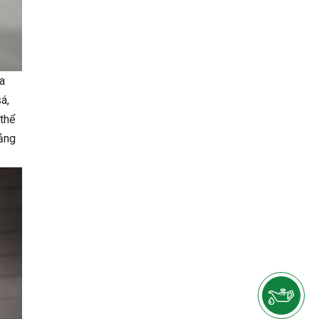
a
á,
thể
oảng