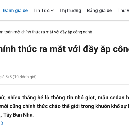
Đánh giá xe
Tin Tức
Thị trường
Bảng giá xe
Thư v
n toàn mới chính thức ra mắt với đầy ắp công nghệ
ính thức ra mắt với đầy ắp cô
giá
5
/5 (
10
đánh giá)
ử, nhiều tháng hé lộ thông tin nhỏ giọt, mẫu sedan 
mới cũng chính thức chào thế giới trong khuôn khổ sự 
, Tây Ban Nha.
23