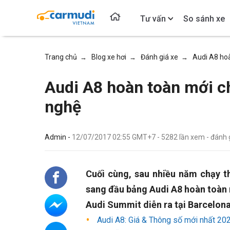
Tư vấn
So sánh xe
Trang chủ
Blog xe hơi
Đánh giá xe
Audi A8 hoà
→
→
→
Audi A8 hoàn toàn mới ch
nghệ
Admin -
12/07/2017 02:55 GMT+7
-
5282
lần xem
- đánh 
Cuối cùng, sau nhiều năm chạy th
sang đầu bảng Audi A8 hoàn toàn 
Audi Summit diễn ra tại Barcelona
Audi A8: Giá & Thông số mới nhất 20