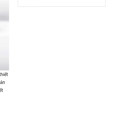
hiết
tản
ết