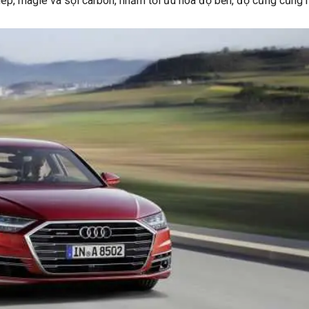
thép, magie và sợi carbon, nhằm tối ưu hóa độ bền, độ cứng cũng 