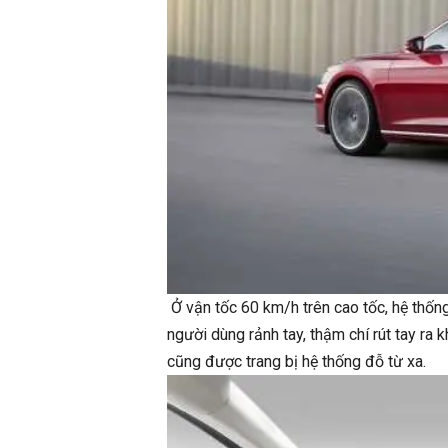
Ở vận tốc 60 km/h trên cao tốc, hệ thống
người dùng rảnh tay, thậm chí rút tay ra 
cũng được trang bị hệ thống đỗ từ xa.