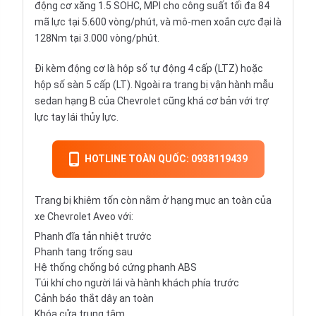
động cơ xăng 1.5 SOHC, MPI cho công suất tối đa 84
mã lực tại 5.600 vòng/phút, và mô-men xoắn cực đại là
128Nm tại 3.000 vòng/phút.
Đi kèm động cơ là hộp số tự động 4 cấp (LTZ) hoặc
hộp số sàn 5 cấp (LT). Ngoài ra trang bị vận hành mẫu
sedan hạng B của Chevrolet cũng khá cơ bản với trợ
lực tay lái thủy lực.
HOTLINE TOÀN QUỐC: 0938119439
Trang bị khiêm tốn còn nằm ở hạng mục an toàn của
xe Chevrolet Aveo với:
Phanh đĩa tản nhiệt trước
Phanh tang trống sau
Hệ thống chống bó cứng phanh ABS
Túi khí cho người lái và hành khách phía trước
Cảnh báo thắt dây an toàn
Khóa cửa trung tâm