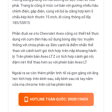
phải. Trang bị cũng ở mức cơ bản với gương chiếu hậu
chỉnh điện, gập điện, cùng với bộ la-zăng hợp kim 5
chấu kép kích thước 15 inch, đi cùng thông số lốp
185/55R15.
Phần đuôi xe oto Chevrolet Aveo cũng có thiết kế thực
dụng với cụm đèn hậu sử dụng bóng dây tóc truyền
thống với chóa phản xạ. Bên cạnh là điểm nhấn thể
thao với cánh lướt gió tích hợp trên nắp khoang hành
lý. Trên phiên bản Aveo LTZ có tích hợp cánh gió rời,
đậm nét thể thao hơn so với phiên bản Aveo LT.
Ngoài ra xe còn thêm phần tinh tế và gọn gàng với ăng
ten tích hợp trên kính sau, sấy kính sau và tay nắm
cửa mạ chrome trên cả hai phiên bản.
HOTLINE TOÀN QUỐC: 0938119439