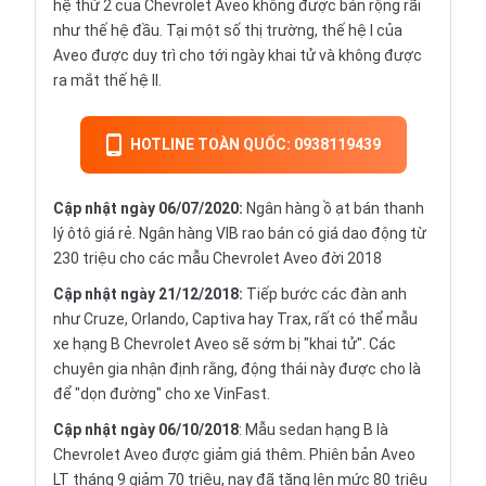
hệ thứ 2 của Chevrolet Aveo không được bán rộng rãi
như thế hệ đầu. Tại một số thị trường, thế hệ I của
Aveo được duy trì cho tới ngày khai tử và không được
ra mắt thế hệ II.
HOTLINE TOÀN QUỐC: 0938119439
Cập nhật
ngày 06/07/2020:
Ngân hàng ồ ạt bán thanh
lý ôtô giá rẻ. Ngân hàng VIB rao bán có giá dao động từ
230 triệu cho các mẫu Chevrolet Aveo đời 2018
Cập nhật ngày 21/12/2018:
Tiếp bước các đàn anh
như Cruze, Orlando, Captiva hay Trax, rất có thể mẫu
xe hạng B Chevrolet Aveo sẽ sớm bị "khai tử". Các
chuyên gia nhận định rằng, động thái này được cho là
để "dọn đường" cho xe VinFast.
Cập nhật ngày 06/10/2018
: Mẫu sedan hạng B là
Chevrolet Aveo được giảm giá thêm. Phiên bản Aveo
LT tháng 9 giảm 70 triệu, nay đã tăng lên mức 80 triệu