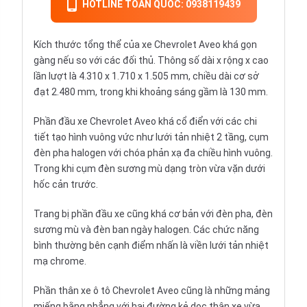
HOTLINE TOÀN QUỐC: 0938119439
Kích thước tổng thể của xe Chevrolet Aveo khá gọn
gàng nếu so với các đối thủ. Thông số dài x rộng x cao
lần lượt là 4.310 x 1.710 x 1.505 mm, chiều dài cơ sở
đạt 2.480 mm, trong khi khoảng sáng gầm là 130 mm.
Phần đầu
xe Chevrolet
Aveo khá cổ điển với các chi
tiết tạo hình vuông vức như lưới tản nhiệt 2 tầng, cụm
đèn pha halogen với chóa phản xạ đa chiều hình vuông.
Trong khi cụm đèn sương mù dạng tròn vừa vặn dưới
hốc cản trước.
Trang bị phần đầu xe cũng khá cơ bản với đèn pha, đèn
sương mù và đèn ban ngày halogen. Các chức năng
bình thường bên cạnh điểm nhấn là viền lưới tản nhiệt
mạ chrome.
Phần thân xe ô tô Chevrolet Aveo cũng là những mảng
miếng bằng phẳng với hai đường kẻ dọc thân xe vừa