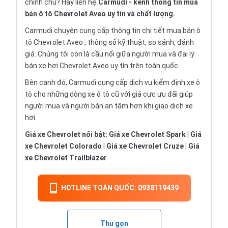
chính chủ? Hãy liên hệ
Carmudi
- kênh thông tin mua
bán ô tô Chevrolet Aveo uy tín và chất lượng.
Carmudi chuyên cung cấp thông tin chi tiết
mua bán ô
tô
Chevrolet Aveo , thông số kỹ thuật, so sánh, đánh
giá. Chúng tôi còn là cầu nối giữa người mua và đại lý
bán xe hơi Chevrolet Aveo uy tín trên toàn quốc.
Bên cạnh đó, Carmudi cung cấp dịch vụ
kiểm định xe ô
tô
cho những dòng xe ô tô cũ với giá cực ưu đãi giúp
người mua và người bán an tâm hơn khi giao dịch xe
hơi.
Giá xe Chevrolet nổi bật:
Giá xe Chevrolet Spark
|
Giá
xe Chevrolet Colorado
|
Giá xe Chevrolet Cruze
|
Giá
xe Chevrolet Trailblazer
HOTLINE TOÀN QUỐC: 0938119439
Thu gọn