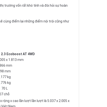
ị trường vốn rất khó tính và đòi hỏi sự hoàn
sẽ cùng điểm lại những điểm nội trội cũng như
d 2.3 Ecoboost AT 4WD
.005 x 1.813 mm
.866 mm
198 mm
.177 kg
.776 kg
70 L
07 chỗ
 rộng x cao lần lượt lần lượt là 5.037 x 2.005 x
i Việt Nam.