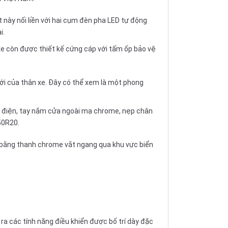
t này nối liền với hai cụm đèn pha LED tự động
i.
e còn được thiết kế cứng cáp với tấm ốp bảo vệ
ới của thân xe. Đây có thể xem là một phong
ấy điện, tay nắm cửa ngoài mạ chrome, nẹp chân
50R20.
ền bằng thanh chrome vắt ngang qua khu vực biển
 ra các tính năng điều khiển được bố trí dày đặc