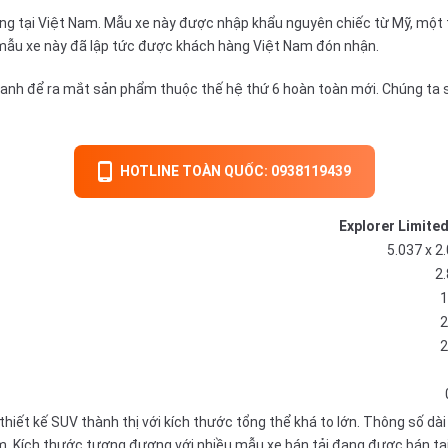
ng tại Việt Nam. Mẫu xe này được nhập khẩu nguyên chiếc từ Mỹ, một th
, mẫu xe này đã lập tức được khách hàng Việt Nam đón nhận.
doanh để ra mắt sản phẩm thuộc thế hệ thứ 6 hoàn toàn mới. Chúng ta 
HOTLINE TOÀN QUỐC: 0938119439
Explorer Limite
5.037 x 2
2
2
2
thiết kế SUV thành thị với kích thước tổng thể khá to lớn. Thông số dài x
. Kích thước tương đương với nhiều mẫu xe bán tải đang được bán tạ