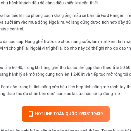
g như hành khách đều dễ dàng điều khiển khi cần thiết.
 và hơi tiếc khi có phong cách khá giống mẫu xe bán tải Ford Ranger. Tr
và sưởi ấm vào mùa đông. Ngoài ra, vô lăng cũng được tích hợp đầy đủ
ruise control.
bọc da cao cấp. Hàng ghế trước có chức năng sưởi, làm mát kèm tính n
 trí cho ghế lái. Ngoài vị trí ghế lái, bộ nhớ này có thể ghi nhớ độ ca
 tỉ lệ 60:40, trong khi hàng ghế thứ ba có thể gập điện theo tỉ lệ 50:5
oang hành lý sẽ mở rộng dung tích lên 1.240 lít và tiếp tục mở rộng tối 
xe Ford còn trang bị tính năng cửa hậu tích hợp tính năng mở rảnh tay
ng thao tác đá chân bên dưới cản sau là cửa hậu sẽ tự động mở.
HOTLINE TOÀN QUỐC: 0938119439
ị các tiện nghi hiếm gặp trên các dòng xe phổ thông. Trang bị giải tr