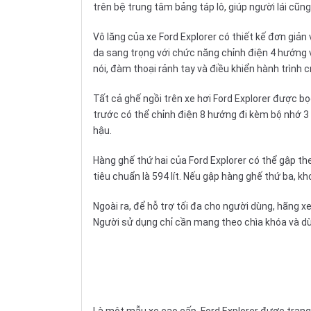
trên bệ trung tâm bảng táp lô, giúp người lái cũn
Vô lăng của xe Ford Explorer có thiết kế đơn giản
da sang trọng với chức năng chỉnh điện 4 hướng 
nói, đàm thoại rảnh tay và điều khiển hành trình c
Tất cả ghế ngồi trên xe hơi Ford Explorer được 
trước có thể chỉnh điện 8 hướng đi kèm bộ nhớ 3 vị
hậu.
Hàng ghế thứ hai của Ford Explorer có thể gập theo
tiêu chuẩn là 594 lít. Nếu gập hàng ghế thứ ba, kh
Ngoài ra, để hỗ trợ tối đa cho người dùng, hãng 
Người sử dụng chỉ cần mang theo chìa khóa và dù
Là một mẫu xe cao cấp, Ford Explorer được trang b