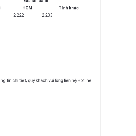
Giá lăn bánh
i
HCM
Tỉnh khác
2.222
2.203
in chi tiết, quý khách vui lòng liên hệ Hotline