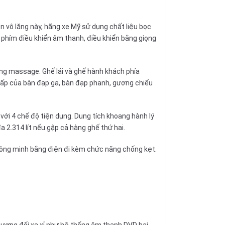
ên vô lăng này, hãng xe Mỹ sử dụng chất liệu bọc
 phím điều khiển âm thanh, điều khiển bằng giọng
ăng massage. Ghế lái và ghế hành khách phía
o thấp của bàn đạp ga, bàn đạp phanh, gương chiếu
0 với 4 chế độ tiện dụng. Dung tích khoang hành lý
đa 2.314 lít nếu gập cả hàng ghế thứ hai.
 thông minh bằng điện đi kèm chức năng chống kẹt.
í tương đối xa xỉ như hệ thống âm thanh DVD hai