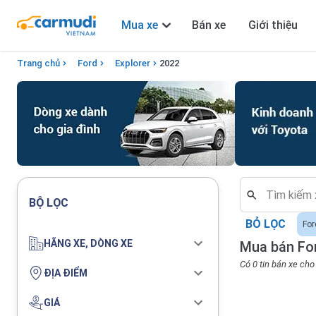
Mua xe
Bán xe
Giới thiệu
Trang chủ
Ford
Explorer
2022
BỘ LỌC
BỎ LỌC
For
HÃNG XE, DÒNG XE
Mua bán For
Có 0 tin bán xe ch
ĐỊA ĐIỂM
GIÁ