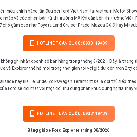
iới thiệu chính hãng lần đầu bởi
Ford Việt Nam
tại Vietnam Motor Show 
c nhập về các phiên bản từ thị trường Mỹ. Khi cập bến thị trường Việt,
V 7 chỗ gầm cao như
Toyota Land Cruiser Prado
, Mazda CX-9 hay
Mitsub
HOTLINE TOÀN QUỐC: 0938119439
ục không ghi nhận doanh số bán hàng trong tháng 6/2021. Đây là tháng 
a về Explorer thế hệ mới trong thời gian tới với giá dự kiến trên 2 tỷ 
lisade hay Kia Telluride, Volkswagen Teramont sẽ là đối thủ tiếp theo
ủa Ford sẽ đối mặt với một đối thủ cùng phân khúc đúng nghĩa thay vì 
HOTLINE TOÀN QUỐC: 0938119439
Bảng giá xe Ford Explorer tháng 08/2026