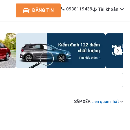
0938119439
Tài khoản
ĐĂNG TIN
SẮP XẾP:
Liên quan nhất