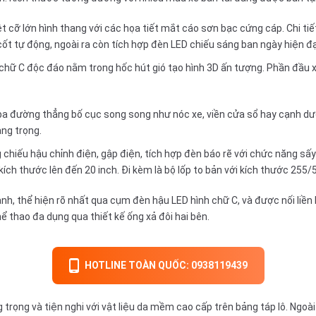
iệt cỡ lớn hình thang với các họa tiết mắt cáo sơn bạc cứng cáp. Chi tiế
ốt tự động, ngoài ra còn tích hợp đèn LED chiếu sáng ban ngày hiện đạ
hữ C độc đáo nằm trong hốc hút gió tạo hình 3D ấn tượng. Phần đầu x
ba đường thẳng bố cục song song như nóc xe, viền cửa sổ hay cạnh dư
ng trọng.
g chiếu hậu chỉnh điện, gập điện, tích hợp đèn báo rẽ với chức năng s
ích thước lên đến 20 inch. Đi kèm là bộ lốp to bản với kích thước 255/
ạnh, thể hiện rõ nhất qua cụm đèn hậu LED hình chữ C, và được nối li
 thao đa dụng qua thiết kế ống xả đôi hai bên.
HOTLINE TOÀN QUỐC: 0938119439
trọng và tiện nghi với vật liệu da mềm cao cấp trên bảng táp lô. Ngoài