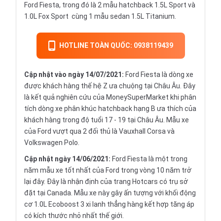
Ford Fiesta, trong đó là 2 mẫu 
hatchback
 1.5L Sport và 
1.0L Fox Sport  cùng 1 mẫu 
sedan
 1.5L Titanium.
HOTLINE TOÀN QUỐC: 0938119439
Cập nhật vào ngày 14/07/2021:
Ford Fiesta là dòng xe
được khách hàng thế hệ Z ưa chuộng tại Châu Âu. Đây
là kết quả nghiên cứu của MoneySuperMarket khi phân
tích dòng xe phân khúc hatchback hạng B ưa thích của
khách hàng trong độ tuổi 17 - 19 tại Châu Âu. Mẫu xe
của Ford vượt qua 2 đối thủ là Vauxhall Corsa và
Volkswagen Polo.
Cập nhật ngày 14/06/2021:
Ford Fiesta là một trong
năm mẫu xe tốt nhất của Ford trong vòng 10 năm trở
lại đây. Đây là nhận định của trang Hotcars có trụ sở
đặt tại Canada. Mẫu xe này gây ấn tượng với khối động
cơ 1.0L Ecoboost 3 xi lanh thẳng hàng kết hợp tăng áp
có kích thước nhỏ nhất thế giới.