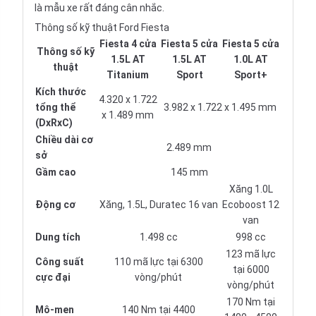
là mẫu xe rất đáng cân nhắc.
Thông số kỹ thuật Ford Fiesta
Fiesta 4 cửa
Fiesta 5 cửa
Fiesta 5 cửa
Thông số kỹ
1.5L AT
1.5L AT
1.0L AT
thuật
Titanium
Sport
Sport+
Kích thước
4.320 x 1.722
tổng thể
3.982 x 1.722 x 1.495 mm
x 1.489 mm
(DxRxC)
Chiều dài cơ
2.489 mm
sở
Gầm cao
145 mm
Xăng 1.0L
Động cơ
Xăng, 1.5L, Duratec 16 van
Ecoboost 12
van
Dung tích
1.498 cc
998 cc
123 mã lực
Công suất
110 mã lực tại 6300
tại 6000
cực đại
vòng/phút
vòng/phút
170 Nm tại
Mô-men
140 Nm tại 4400