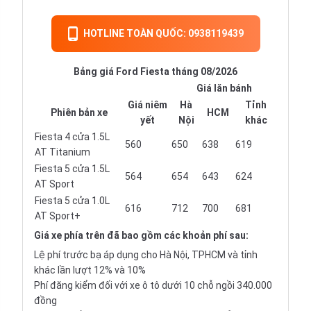
HOTLINE TOÀN QUỐC: 0938119439
Bảng giá Ford Fiesta tháng 08/2026
Giá lăn bánh
Giá niêm
Hà
Tỉnh
Phiên bản xe
HCM
yết
Nội
khác
Fiesta 4 cửa 1.5L
560
650
638
619
AT Titanium
Fiesta 5 cửa 1.5L
564
654
643
624
AT Sport
Fiesta 5 cửa 1.0L
616
712
700
681
AT Sport+
Giá xe
phía trên đã bao gồm các khoản phí sau:
Lệ phí trước bạ áp dụng cho Hà Nội, TPHCM và tỉnh
khác lần lượt 12% và 10%
Phí đăng kiểm đối với xe ô tô dưới 10 chỗ ngồi 340.000
đồng