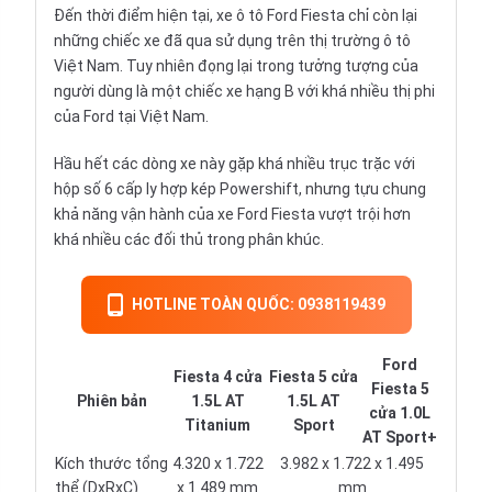
Đến thời điểm hiện tại, xe ô tô Ford Fiesta chỉ còn lại
những chiếc xe đã qua sử dụng trên thị trường ô tô
Việt Nam. Tuy nhiên đọng lại trong tưởng tượng của
người dùng là một chiếc xe hạng B với khá nhiều thị phi
của Ford tại Việt Nam.
Hầu hết các dòng xe này gặp khá nhiều trục trặc với
hộp số 6 cấp ly hợp kép Powershift, nhưng tựu chung
khả năng vận hành của xe Ford Fiesta vượt trội hơn
khá nhiều các đối thủ trong phân khúc.
HOTLINE TOÀN QUỐC: 0938119439
Ford
Fiesta 4 cửa
Fiesta 5 cửa
Fiesta 5
Phiên bản
1.5L AT
1.5L AT
cửa 1.0L
Titanium
Sport
AT Sport+
Kích thước tổng
4.320 x 1.722
3.982 x 1.722 x 1.495
thể (DxRxC)
x 1.489 mm
mm