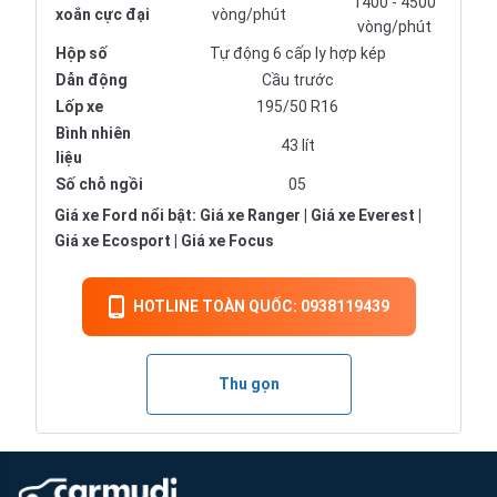
1400 - 4500
xoắn cực đại
vòng/phút
vòng/phút
Hộp số
Tự động 6 cấp ly hợp kép
Dẫn động
Cầu trước
Lốp xe
195/50 R16
Bình nhiên
43 lít
liệu
Số chỗ ngồi
05
Giá xe Ford nổi bật:
Giá xe Ranger
|
Giá xe Everest
|
Giá xe Ecosport
|
Giá xe Focus
HOTLINE TOÀN QUỐC: 0938119439
Thu gọn