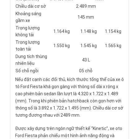
Chiều dài cơ sở
2.489 mm
Khoảng sáng
145 mm
gầm xe
Trọng lượng
1.164 kg
1.148 kg
1.154 kg
không tải
Trọng lượng
1.550 kg
1.545 kg
1.565 kg
toàn tải
Dung tích thùng
43 L
nhiên liệu
Số chỗ ngồi
05 chỗ
Nếu đặt cạnh các đối thủ, kích thước tổng thể của
xe ô
tô
Ford Fiesta khá gọn gàng với thông số dài x rộng x
cao phiên bản sedan lần lượt là 4.320 x 1.722 x 1.489
(mm). Trong khi phiên bản hatchback còn gọn hơn với
thông số là 3.892 x 1.722 x 1.495 (mm). Chiều dài cơ sở
tương đương nhau với 2489 mm.
Được xây dựng trên ngôn ngữ thiết kế “Kinetic”, xe oto
Ford Fiesta phản chiếu một hình ảnh năng động và