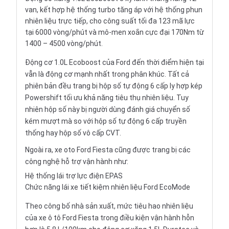
van, kết hợp hệ thống turbo tăng áp với hệ thống phun
nhiên liệu trực tiếp, cho công suất tối đa 123 mã lực
tại 6000 vòng/phút và mô-men xoắn cực đại 170Nm từ
1400 – 4500 vòng/phút.
Động cơ 1.0L Ecoboost của Ford đến thời điểm hiện tại
vẫn là động cơ mạnh nhất trong phân khúc. Tất cả
phiên bản đều trang bị hộp số tự động 6 cấp ly hợp kép
Powershift tối ưu khả năng tiêu thụ nhiên liệu. Tuy
nhiên hộp số này bị người dùng đánh giá chuyển số
kém mượt mà so với hộp số tự động 6 cấp truyền
thống hay hộp số vô cấp CVT.
Ngoài ra, xe oto Ford Fiesta cũng được trang bị các
công nghệ hỗ trợ vận hành như:
Hệ thống lái trợ lực điện EPAS
Chức năng lái xe tiết kiệm nhiên liệu Ford EcoMode
Theo công bố nhà sản xuất, mức tiêu hao nhiên liệu
của xe ô tô Ford Fiesta trong điều kiện vận hành hỗn