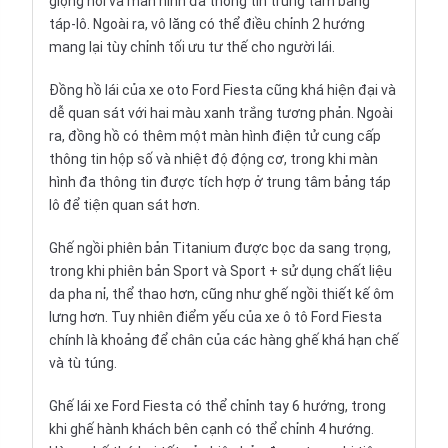
giọng nói và màn hình đa thông tin trung tâm bảng
táp-lô. Ngoài ra, vô lăng có thể điều chỉnh 2 hướng
mang lại tùy chỉnh tối ưu tư thế cho người lái.
Đồng hồ lái của xe oto Ford Fiesta cũng khá hiện đại và
dễ quan sát với hai màu xanh trắng tương phản. Ngoài
ra, đồng hồ có thêm một màn hình điện tử cung cấp
thông tin hộp số và nhiệt độ động cơ, trong khi màn
hình đa thông tin được tích hợp ở trung tâm bảng táp
lô để tiện quan sát hơn.
Ghế ngồi phiên bản Titanium được bọc da sang trọng,
trong khi phiên bản Sport và Sport + sử dụng chất liệu
da pha nỉ, thể thao hơn, cũng như ghế ngồi thiết kế ôm
lưng hơn. Tuy nhiên điểm yếu của xe ô tô Ford Fiesta
chính là khoảng để chân của các hàng ghế khá hạn chế
và tù túng.
Ghế lái xe Ford Fiesta có thể chỉnh tay 6 hướng, trong
khi ghế hành khách bên cạnh có thể chỉnh 4 hướng.