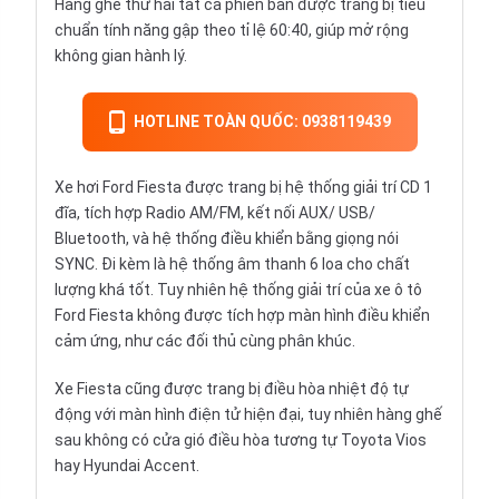
Hàng ghế thứ hai tất cả phiên bản được trang bị tiêu
chuẩn tính năng gập theo tỉ lệ 60:40, giúp mở rộng
không gian hành lý.
HOTLINE TOÀN QUỐC: 0938119439
Xe hơi Ford Fiesta được trang bị hệ thống giải trí CD 1
đĩa, tích hợp Radio AM/FM, kết nối AUX/ USB/
Bluetooth, và hệ thống điều khiển bằng giọng nói
SYNC. Đi kèm là hệ thống âm thanh 6 loa cho chất
lượng khá tốt. Tuy nhiên hệ thống giải trí của xe ô tô
Ford Fiesta không được tích hợp màn hình điều khiển
cảm ứng, như các đối thủ cùng phân khúc.
Xe Fiesta cũng được trang bị điều hòa nhiệt độ tự
động với màn hình điện tử hiện đại, tuy nhiên hàng ghế
sau không có cửa gió điều hòa tương tự
Toyota Vios
hay
Hyundai Accent
.