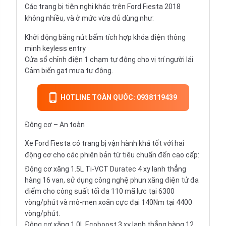
Các trang bị tiện nghi khác trên Ford Fiesta 2018
không nhiều, và ở mức vừa đủ dùng như:
Khởi động bằng nút bấm tích hợp khóa điện thông
minh keyless entry
Cửa sổ chỉnh điện 1 chạm tự động cho vị trí người lái
Cảm biến gạt mưa tự động.
HOTLINE TOÀN QUỐC: 0938119439
Động cơ – An toàn
Xe Ford Fiesta có trang bị vận hành khá tốt với hai
động cơ cho các phiên bản từ tiêu chuẩn đến cao cấp:
Động cơ xăng 1.5L Ti-VCT Duratec 4 xy lanh thẳng
hàng 16 van, sử dụng công nghệ phun xăng điện tử đa
điểm cho công suất tối đa 110 mã lực tại 6300
vòng/phút và mô-men xoắn cực đại 140Nm tại 4400
vòng/phút.
Động cơ xăng 1.0L Ecoboost 3 xy lanh thẳng hàng 12