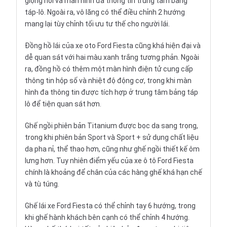
giọng nói và màn hình đa thông tin trung tâm bảng
táp-lô. Ngoài ra, vô lăng có thể điều chỉnh 2 hướng
mang lại tùy chỉnh tối ưu tư thế cho người lái.
Đồng hồ lái của xe oto Ford Fiesta cũng khá hiện đại và
dễ quan sát với hai màu xanh trắng tương phản. Ngoài
ra, đồng hồ có thêm một màn hình điện tử cung cấp
thông tin hộp số và nhiệt độ động cơ, trong khi màn
hình đa thông tin được tích hợp ở trung tâm bảng táp
lô để tiện quan sát hơn.
Ghế ngồi phiên bản Titanium được bọc da sang trọng,
trong khi phiên bản Sport và Sport + sử dụng chất liệu
da pha nỉ, thể thao hơn, cũng như ghế ngồi thiết kế ôm
lưng hơn. Tuy nhiên điểm yếu của xe ô tô Ford Fiesta
chính là khoảng để chân của các hàng ghế khá hạn chế
và tù túng.
Ghế lái xe Ford Fiesta có thể chỉnh tay 6 hướng, trong
khi ghế hành khách bên cạnh có thể chỉnh 4 hướng.