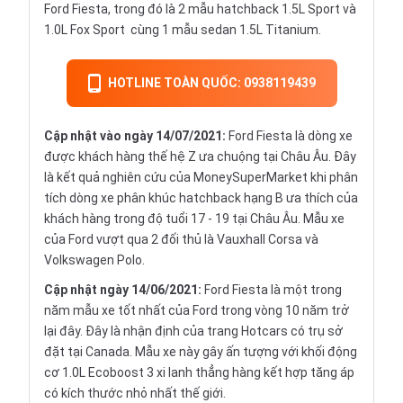
Ford Fiesta, trong đó là 2 mẫu 
hatchback
 1.5L Sport và 
1.0L Fox Sport  cùng 1 mẫu 
sedan
 1.5L Titanium.
HOTLINE TOÀN QUỐC: 0938119439
Cập nhật vào ngày 14/07/2021:
Ford Fiesta là dòng xe
được khách hàng thế hệ Z ưa chuộng tại Châu Âu. Đây
là kết quả nghiên cứu của MoneySuperMarket khi phân
tích dòng xe phân khúc hatchback hạng B ưa thích của
khách hàng trong độ tuổi 17 - 19 tại Châu Âu. Mẫu xe
của Ford vượt qua 2 đối thủ là Vauxhall Corsa và
Volkswagen Polo.
Cập nhật ngày 14/06/2021:
Ford Fiesta là một trong
năm mẫu xe tốt nhất của Ford trong vòng 10 năm trở
lại đây. Đây là nhận định của trang Hotcars có trụ sở
đặt tại Canada. Mẫu xe này gây ấn tượng với khối động
cơ 1.0L Ecoboost 3 xi lanh thẳng hàng kết hợp tăng áp
có kích thước nhỏ nhất thế giới.