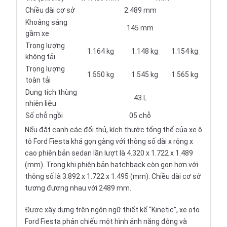
Chiều dài cơ sở
2.489 mm
Khoảng sáng
145 mm
gầm xe
Trọng lượng
1.164 kg
1.148 kg
1.154 kg
không tải
Trọng lượng
1.550 kg
1.545 kg
1.565 kg
toàn tải
Dung tích thùng
43 L
nhiên liệu
Số chỗ ngồi
05 chỗ
Nếu đặt cạnh các đối thủ, kích thước tổng thể của
xe ô
tô
Ford Fiesta khá gọn gàng với thông số dài x rộng x
cao phiên bản sedan lần lượt là 4.320 x 1.722 x 1.489
(mm). Trong khi phiên bản hatchback còn gọn hơn với
thông số là 3.892 x 1.722 x 1.495 (mm). Chiều dài cơ sở
tương đương nhau với 2489 mm.
Được xây dựng trên ngôn ngữ thiết kế “Kinetic”, xe oto
Ford Fiesta phản chiếu một hình ảnh năng động và