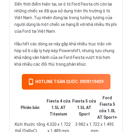
Đến thời điểm hiện tại, xe ô tô Ford Fiesta chỉ còn lại
những chiếc xe đã qua sử dụng trên thị trường ô tô
Việt Nam. Tuy nhiên đọng lại trong tưởng tượng của
người dùng là một chiếc xe hạng B với khá nhiều thị phi
của Ford tại Việt Nam.
Hầu hết các dòng xe này gặp khá nhiều trục trặc với
hộp số 6 cấp ly hợp kép Powershift, nhưng tựu chung
khả năng vận hành của xe Ford Fiesta vượt trội hơn
khá nhiều các đối thủ trong phân khúc.
HOTLINE TOÀN QUỐC: 0938119439
Ford
Fiesta 4 cửa
Fiesta 5 cửa
Fiesta 5
Phiên bản
1.5L AT
1.5L AT
cửa 1.0L
Titanium
Sport
AT Sport+
Kích thước tổng
4.320 x 1.722
3.982 x 1.722 x 1.495
thể (DxRxC)
x 1.489 mm
mm