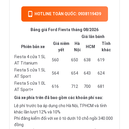
HOTLINE TOÀN QUỐC: 0938119439
Bảng giá Ford Fiesta tháng 08/2026
Giá lăn bánh
Giá niêm
Hà
Tỉnh
Phiên bản xe
HCM
yết
Nội
khác
Fiesta 4 cửa 1.5L
560
650
638
619
AT Titanium
Fiesta 5 cửa 1.5L
564
654
643
624
AT Sport
Fiesta 5 cửa 1.0L
616
712
700
681
AT Sport+
Giá xe
phía trên đã bao gồm các khoản phí sau:
Lệ phí trước bạ áp dụng cho Hà Nội, TPHCM và tỉnh
khác lần lượt 12% và 10%
Phí đăng kiểm đối với xe ô tô dưới 10 chỗ ngồi 340.000
đồng