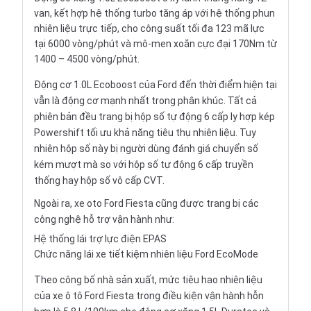
van, kết hợp hệ thống turbo tăng áp với hệ thống phun
nhiên liệu trực tiếp, cho công suất tối đa 123 mã lực
tại 6000 vòng/phút và mô-men xoắn cực đại 170Nm từ
1400 – 4500 vòng/phút.
Động cơ 1.0L Ecoboost của Ford đến thời điểm hiện tại
vẫn là động cơ mạnh nhất trong phân khúc. Tất cả
phiên bản đều trang bị hộp số tự động 6 cấp ly hợp kép
Powershift tối ưu khả năng tiêu thụ nhiên liệu. Tuy
nhiên hộp số này bị người dùng đánh giá chuyển số
kém mượt mà so với hộp số tự động 6 cấp truyền
thống hay hộp số vô cấp CVT.
Ngoài ra, xe oto Ford Fiesta cũng được trang bị các
công nghệ hỗ trợ vận hành như:
Hệ thống lái trợ lực điện EPAS
Chức năng lái xe tiết kiệm nhiên liệu Ford EcoMode
Theo công bố nhà sản xuất, mức tiêu hao nhiên liệu
của xe ô tô Ford Fiesta trong điều kiện vận hành hỗn