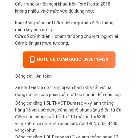
Các trang bị tiện nghi khác trên Ford Fiesta 2018
không nhiều, và ở mức vừa đủ dùng như:
Khởi động bằng nút bấm tích hợp khóa điện thông
minh keyless entry
Cửa sổ chỉnh điện 1 chạm tự động cho vị trí người lái
Cảm biến gạt mưa tự động.
HOTLINE TOÀN QUỐC: 0938119439
Động cơ – An toàn
Xe Ford Fiesta có trang bị vận hành khá tốt với hai
động cơ cho các phiên bản từ tiêu chuẩn đến cao cấp:
Động cơ xăng 1.5L Ti-VCT Duratec 4 xy lanh thẳng
hàng 16 van, sử dụng công nghệ phun xăng điện tử đa
điểm cho công suất tối đa 110 mã lực tại 6300
vòng/phút và mô-men xoắn cực đại 140Nm tại 4400
vòng/phút.
Động cơ xăng 1.0L Ecoboost 3 xy lanh thẳng hàng 12