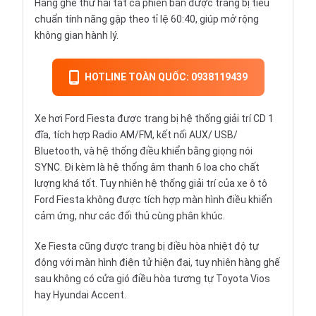
Hàng ghế thứ hai tất cả phiên bản được trang bị tiêu
chuẩn tính năng gập theo tỉ lệ 60:40, giúp mở rộng
không gian hành lý.
HOTLINE TOÀN QUỐC: 0938119439
Xe hơi Ford Fiesta được trang bị hệ thống giải trí CD 1
đĩa, tích hợp Radio AM/FM, kết nối AUX/ USB/
Bluetooth, và hệ thống điều khiển bằng giọng nói
SYNC. Đi kèm là hệ thống âm thanh 6 loa cho chất
lượng khá tốt. Tuy nhiên hệ thống giải trí của xe ô tô
Ford Fiesta không được tích hợp màn hình điều khiển
cảm ứng, như các đối thủ cùng phân khúc.
Xe Fiesta cũng được trang bị điều hòa nhiệt độ tự
động với màn hình điện tử hiện đại, tuy nhiên hàng ghế
sau không có cửa gió điều hòa tương tự
Toyota Vios
hay
Hyundai Accent
.