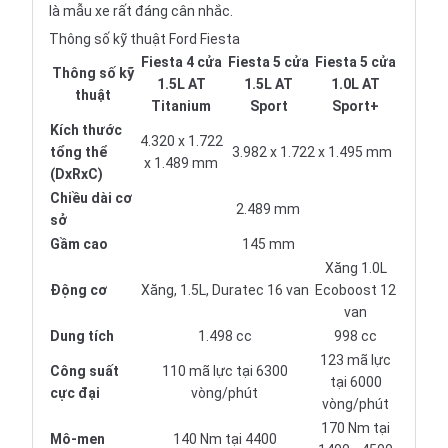
là mẫu xe rất đáng cân nhắc.
Thông số kỹ thuật Ford Fiesta
Fiesta 4 cửa
Fiesta 5 cửa
Fiesta 5 cửa
Thông số kỹ
1.5L AT
1.5L AT
1.0L AT
thuật
Titanium
Sport
Sport+
Kích thước
4.320 x 1.722
tổng thể
3.982 x 1.722 x 1.495 mm
x 1.489 mm
(DxRxC)
Chiều dài cơ
2.489 mm
sở
Gầm cao
145 mm
Xăng 1.0L
Động cơ
Xăng, 1.5L, Duratec 16 van
Ecoboost 12
van
Dung tích
1.498 cc
998 cc
123 mã lực
Công suất
110 mã lực tại 6300
tại 6000
cực đại
vòng/phút
vòng/phút
170 Nm tại
Mô-men
140 Nm tại 4400