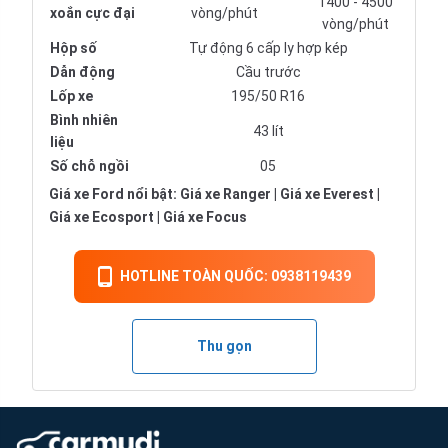
1400 - 4500
xoắn cực đại
vòng/phút
vòng/phút
Hộp số
Tự động 6 cấp ly hợp kép
Dẫn động
Cầu trước
Lốp xe
195/50 R16
Bình nhiên
43 lít
liệu
Số chỗ ngồi
05
Giá xe Ford nổi bật:
Giá xe Ranger
|
Giá xe Everest
|
Giá xe Ecosport
|
Giá xe Focus
HOTLINE TOÀN QUỐC: 0938119439
Thu gọn