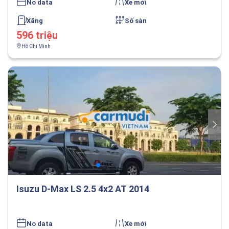
No data
Xe mới
Xăng
Số sàn
596 triệu
Hồ Chí Minh
Isuzu D-Max LS 2.5 4x2 AT 2014
No data
Xe mới