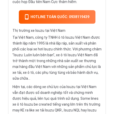
cuộc họp Đầu tiên Nam Cực thám hiểm.
HOTLINE TOÀN QUỐC: 0938119439
Thị trường xe Isuzu tại Việt Nam
Tại Việt Nam, công ty TNHH ô tô Isuzu Việt Nam được
thành lập năm 1995 là nhà lắp ráp, sản xuất và phân
phối các loại xe hơi Isuzu chính thức. Với phương châm
"Isuzu: Luôn luôn bên bạn", xe ô tô Isuzu Việt Nam đã
trở thành một trong những nhà sản xuất xe thương
mại hàng đầu Việt Nam với những sản phẩm chủ lực là
xe tải, xe ô tô, các phụ tùng tùng và bảo hành dịch vụ,
sửa chữa…
Hiện tại, các dòng xe chủ lực của Isuzu tại Việt Nam
vẫn đạt được số doanh nghiệp tốt và chứng minh
được hiệu quả, liên tục quá trình sử dụng. Some lines
xe ô tô Isuzu be created tiếng vang lớn trên thị trường
may KE ra like xe tải
Isuzu QKR
, Isuzu NQL hay Isuzu