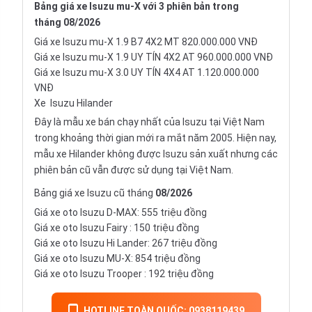
Bảng giá xe Isuzu mu-X với 3 phiên bản trong
tháng
08/2026
Giá xe Isuzu mu-X 1.9 B7 4X2 MT 820.000.000 VNĐ
Giá xe Isuzu mu-X 1.9 UY TÍN 4X2 AT 960.000.000 VNĐ
Giá xe Isuzu mu-X 3.0 UY TÍN 4X4 AT 1.120.000.000
VNĐ
Xe
Isuzu Hilander
Đây là mẫu xe bán chạy nhất của Isuzu tại Việt Nam
trong khoảng thời gian mới ra mắt năm 2005. Hiện nay,
mẫu xe Hilander không được Isuzu sản xuất nhưng các
phiên bản cũ vẫn được sử dụng tại Việt Nam.
Bảng giá xe Isuzu cũ tháng
08/2026
Giá xe oto Isuzu D-MAX: 555 triệu đồng
Giá xe oto
Isuzu Fairy
: 150 triệu đồng
Giá xe oto Isuzu Hi Lander: 267 triệu đồng
Giá xe oto Isuzu MU-X: 854 triệu đồng
Giá xe oto
Isuzu Trooper
: 192 triệu đồng
HOTLINE TOÀN QUỐC: 0938119439