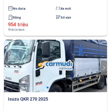
No data
Xe mới
Xăng
Số sàn
954 triệu
Hồ Chí Minh
Isuzu QKR 270 2025