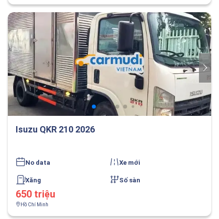
Isuzu QKR 210 2026
No data
Xe mới
Xăng
Số sàn
650 triệu
Hồ Chí Minh