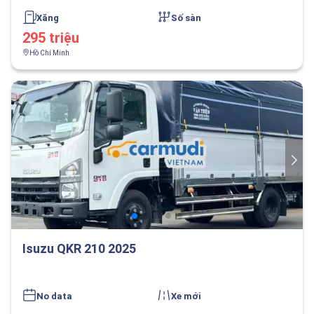
Xăng
Số sàn
295 triệu
Hồ Chí Minh
Isuzu QKR 210 2025
No data
Xe mới