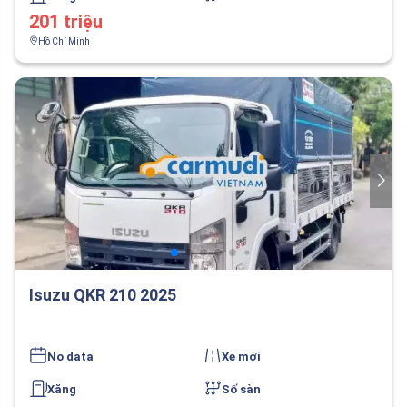
201 triệu
Hồ Chí Minh
Isuzu QKR 210 2025
No data
Xe mới
Xăng
Số sàn