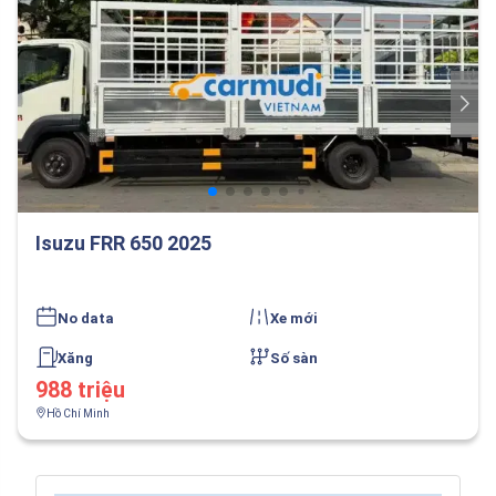
Isuzu FRR 650 2025
No data
Xe mới
Xăng
Số sàn
988 triệu
Hồ Chí Minh