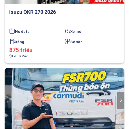
Isuzu QKR 270 2026
No data
Xe mới
Xăng
Số sàn
875 triệu
Hồ Chí Minh