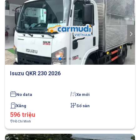
Isuzu QKR 230 2026
No data
Xe mới
Xăng
Số sàn
596 triệu
Hồ Chí Minh