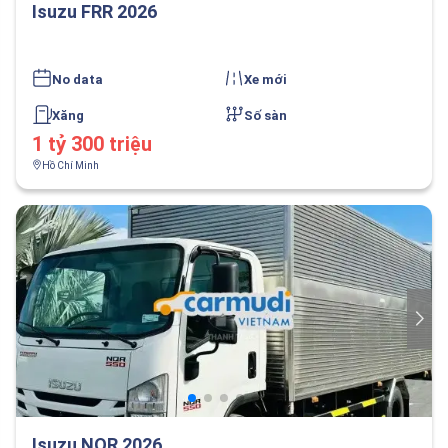
Isuzu FRR 2026
No data
Xe mới
Xăng
Số sàn
1 tỷ 300 triệu
Hồ Chí Minh
Isuzu NQR 2026