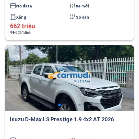
No data
Xe mới
Xăng
Số sàn
662 triệu
Hồ Chí Minh
Isuzu D-Max LS Prestige 1.9 4x2 AT 2026