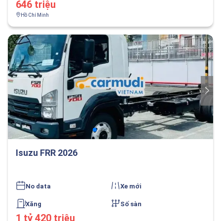
646 triệu
Hồ Chí Minh
Isuzu FRR 2026
No data
Xe mới
Xăng
Số sàn
1 tỷ 420 triệu