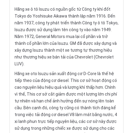
Hãng xe ô tô Isuzu có nguồn gốc từ Công ty khí đốt
Tokyo do Yoshisuke Aikawa thành lập năm 1916. Đến
năm 1937, công ty phát triển thành Công ty ô tô Tokyo,
Isuzu được sử dụng làm tên công ty vào năm 1949.
Năm 1972, General Motors mua lại cổ phần và trở
thành cổ phần lớn của Isuzu. GM đã được xây dựng và
xây dựng Isuzu thành một xe tương tự thương hiệu
như thương hiệu xe bán tải của
Chevrolet
(Chevrolet
LUV).
Hãng xe oto Isuzu sản xuất động cơ D-Core là thế hệ
tiếp theo của động cơ diesel. This cơ sở hoạt động có
cao nguyên liệu hiệu quả và lượng khí thấp hơn. Chính
vì thế, This cơ sở cắt giảm được một lượng lớn chi phí
tự nhiên và hạn chế ảnh hưởng đến sự nóng lên toàn
cầu. Bên cạnh đó, công ty cũng có thành tích đáng kể
trong việc tải động cơ diesel V8 làm mát bằng nước, 4
xi lanh phun trực tiếp nguyên liệu, các cơ sở này được
sử dụng trong những chiếc xe được sử dụng cho các