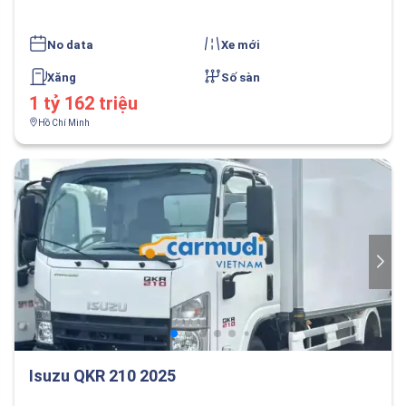
No data
Xe mới
Xăng
Số sàn
1 tỷ 162 triệu
Hồ Chí Minh
Isuzu QKR 210 2025