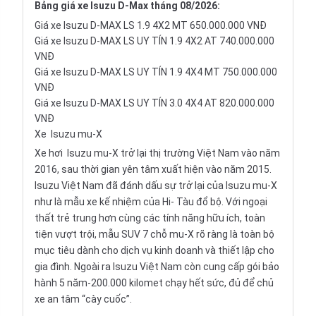
Bảng giá xe Isuzu D-Max tháng 08/2026:
Giá xe Isuzu D-MAX LS 1.9 4X2 MT 650.000.000 VNĐ
Giá xe Isuzu D-MAX LS UY TÍN 1.9 4X2 AT 740.000.000
VNĐ
Giá xe Isuzu D-MAX LS UY TÍN 1.9 4X4 MT 750.000.000
VNĐ
Giá xe Isuzu D-MAX LS UY TÍN 3.0 4X4 AT 820.000.000
VNĐ
Xe
Isuzu mu-X
Xe hơi
Isuzu mu-X
trở lại thị trường Việt Nam vào năm
2016, sau thời gian yên tâm xuất hiện vào năm 2015.
Isuzu Việt Nam đã đánh dấu sự trở lại của Isuzu mu-X
như là mẫu xe kế nhiệm của Hi- Tàu đổ bộ. Với ngoại
thất trẻ trung hơn cùng các tính năng hữu ích, toàn
tiện vượt trội, mẫu SUV 7 chỗ mu-X rõ ràng là toàn bộ
mục tiêu dành cho dịch vụ kinh doanh và thiết lập cho
gia đình. Ngoài ra Isuzu Việt Nam còn cung cấp gói bảo
hành 5 năm-200.000 kilomet chạy hết sức, đủ để chủ
xe an tâm “cày cuốc”.