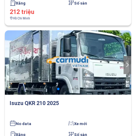
Xăng
Số sàn
212 triệu
Hồ Chí Minh
Isuzu QKR 210 2025
No data
Xe mới
Xăng
Số sàn