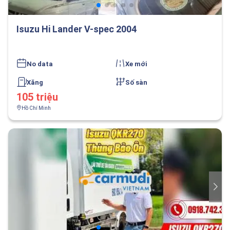
Isuzu Hi Lander V-spec 2004
No data
Xe mới
Xăng
Số sàn
105 triệu
Hồ Chí Minh