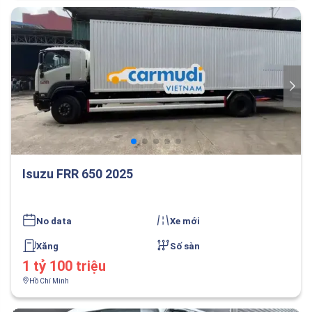
Isuzu FRR 650 2025
No data
Xe mới
Xăng
Số sàn
1 tỷ 100 triệu
Hồ Chí Minh