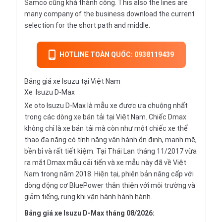
Samco cũng khá thành công. This also the lines are
many company of the business download the current
selection for the short path and middle.
HOTLINE TOÀN QUỐC: 0938119439
Bảng giá xe Isuzu tại Việt Nam
Xe
Isuzu D-Max
Xe oto Isuzu D-Max là mẫu xe được ưa chuộng nhất
trong các dòng xe bán tải tại Việt Nam. Chiếc Dmax
không chỉ là xe bán tải mà còn như một chiếc xe thể
thao đa năng có tính năng vận hành ổn định, mạnh mẽ,
bền bỉ và rất tiết kiệm. Tại Thái Lan tháng 11/2017 vừa
ra mắt Dmax mẫu cải tiến và xe mẫu này đã về Việt
Nam trong năm 2018. Hiện tại, phiên bản nâng cấp với
dòng động cơ BluePower thân thiện với môi trường và
giảm tiếng, rung khi vận hành hành hành.
Bảng giá xe Isuzu D-Max tháng 08/2026: