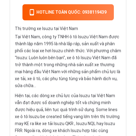
HOTLINE TOÀN QUỐC: 0938119439
Thị trường xe Isuzu tại Việt Nam
Tại Việt Nam, công ty TNHH ô tô Isuzu Việt Nam được
thành lập năm 1995 là nhà lắp ráp, sản xuất và phân
phối các loại xe hơi Isuzu chính thức. Với phương châm
"Isuzu: Luôn luôn bên bạn", xe ô tô Isuzu Việt Nam đã
trở thành một trong những nhà sản xuất xe thương
mại hàng đầu Việt Nam với những sản phẩm chủ lực là
xe tải, xe ô tô, các phụ tùng tùng và bảo hành dịch vụ,
sửa chữa…
Hiện tại, các dòng xe chủ lực của Isuzu tại Việt Nam
vẫn đạt được số doanh nghiệp tốt và chứng minh
được hiệu quả, liên tục quá trình sử dụng. Some lines
xe ô tô Isuzu be created tiếng vang lớn trên thị trường
may KE ra like xe tải
Isuzu QKR
, Isuzu NQL hay Isuzu
FRR. Ngoài ra, dòng xe khách Isuzu hợp tác cùng