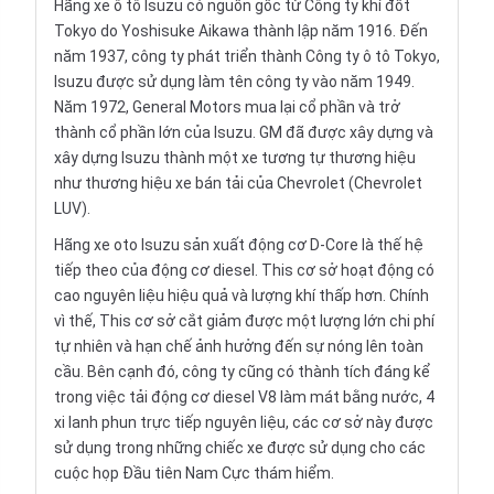
Hãng xe ô tô Isuzu có nguồn gốc từ Công ty khí đốt
Tokyo do Yoshisuke Aikawa thành lập năm 1916. Đến
năm 1937, công ty phát triển thành Công ty ô tô Tokyo,
Isuzu được sử dụng làm tên công ty vào năm 1949.
Năm 1972, General Motors mua lại cổ phần và trở
thành cổ phần lớn của Isuzu. GM đã được xây dựng và
xây dựng Isuzu thành một xe tương tự thương hiệu
như thương hiệu xe bán tải của
Chevrolet
(Chevrolet
LUV).
Hãng xe oto Isuzu sản xuất động cơ D-Core là thế hệ
tiếp theo của động cơ diesel. This cơ sở hoạt động có
cao nguyên liệu hiệu quả và lượng khí thấp hơn. Chính
vì thế, This cơ sở cắt giảm được một lượng lớn chi phí
tự nhiên và hạn chế ảnh hưởng đến sự nóng lên toàn
cầu. Bên cạnh đó, công ty cũng có thành tích đáng kể
trong việc tải động cơ diesel V8 làm mát bằng nước, 4
xi lanh phun trực tiếp nguyên liệu, các cơ sở này được
sử dụng trong những chiếc xe được sử dụng cho các
cuộc họp Đầu tiên Nam Cực thám hiểm.