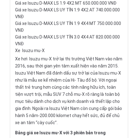
Giá xe Isuzu D-MAX LS 1.9 4X2 MT 650.000.000 VNĐ
Giá xe Isuzu D-MAX LS UY TÍN 1.9 4X2 AT 740.000.000
VNĐ
Giá xe Isuzu D-MAX LS UY TÍN 1.9 4X4 MT 750.000.000
VNĐ
Giá xe Isuzu D-MAX LS UY TÍN 3.0 4X4 AT 820.000.000
VNĐ
Xe
Isuzu mu-X
Xe hơi
Isuzu mu-X
trở lại thị trường Việt Nam vào năm
2016, sau thời gian yên tâm xuất hiện vào năm 2015.
Isuzu Việt Nam đã đánh dấu sự trở lại của Isuzu mu-X
như là mẫu xe kế nhiệm của Hi- Tàu đổ bộ. Với ngoại
thất trẻ trung hơn cùng các tính năng hữu ích, toàn
tiện vượt trội, mẫu SUV 7 chỗ mu-X rõ ràng là toàn bộ
mục tiêu dành cho dịch vụ kinh doanh và thiết lập cho
gia đình. Ngoài ra Isuzu Việt Nam còn cung cấp gói bảo
hành 5 năm-200.000 kilomet chạy hết sức, đủ để chủ
xe an tâm “cày cuốc”.
Bảng giá xe Isuzu mu-X với 3 phiên bản trong