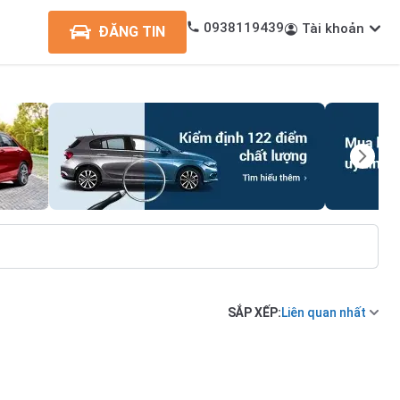
0938119439
Tài khoản
ĐĂNG TIN
SẮP XẾP:
Liên quan nhất