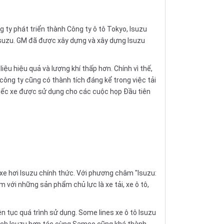
ty phát triển thành Công ty ô tô Tokyo, Isuzu
Isuzu. GM đã được xây dựng và xây dựng Isuzu
ệu hiệu quả và lượng khí thấp hơn. Chính vì thế,
ông ty cũng có thành tích đáng kể trong việc tải
hiếc xe được sử dụng cho các cuộc họp Đầu tiên
 xe hơi Isuzu chính thức. Với phương châm "Isuzu:
với những sản phẩm chủ lực là xe tải, xe ô tô,
n tục quá trình sử dụng. Some lines xe ô tô Isuzu
khách Isuzu hợp tác cùng Samco cũng khá thành