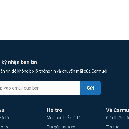
ký nhận bản tin
ản tin để không bỏ lỡ thông tin và khuyến mãi của Carmudi
Gửi
vụ
Hỗ trợ
Về Carmu
 ô tô
Mua bảo hiểm ô tô
Giới thiệu c
 ô tô
Trả góp mua xe
Tin tức