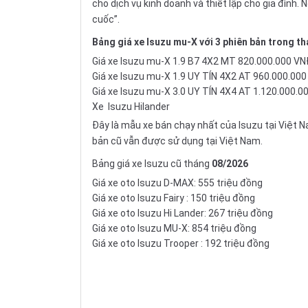
cho dịch vụ kinh doanh và thiết lập cho gia đình
cuốc”.
Bảng giá xe Isuzu mu-X với 3 phiên bản trong t
Giá xe Isuzu mu-X 1.9 B7 4X2 MT 820.000.000 V
Giá xe Isuzu mu-X 1.9 UY TÍN 4X2 AT 960.000.00
Giá xe Isuzu mu-X 3.0 UY TÍN 4X4 AT 1.120.000.0
Xe
Isuzu Hilander
Đây là mẫu xe bán chạy nhất của Isuzu tại Việt 
bản cũ vẫn được sử dụng tại Việt Nam.
Bảng giá xe Isuzu cũ tháng
08/2026
Giá xe oto Isuzu D-MAX: 555 triệu đồng
Giá xe oto
Isuzu Fairy
: 150 triệu đồng
Giá xe oto Isuzu Hi Lander: 267 triệu đồng
Giá xe oto Isuzu MU-X: 854 triệu đồng
Giá xe oto
Isuzu Trooper
: 192 triệu đồng