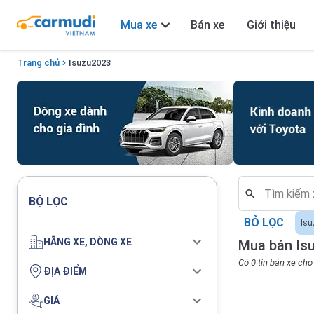
Mua xe
Bán xe
Giới thiệu
Trang chủ
Isuzu
2023
BỘ LỌC
BỎ LỌC
Isu
HÃNG XE, DÒNG XE
Mua bán Isu
Có 0 tin bán xe ch
ĐỊA ĐIỂM
GIÁ