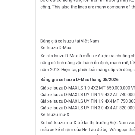
công. This also the lines are many company of th
Bảng giá xe Isuzu tại Việt Nam
Xe
Isuzu D-Max
Xe oto Isuzu D-Max là mẫu xe được ưa chuộng nhấ
năng có tính năng vận hành ổn định, mạnh mẽ, bề
năm 2018. Hiện tại, phiên bản nâng cấp với dòng 
Bảng giá xe Isuzu D-Max tháng 08/2026:
Giá xe Isuzu D-MAX LS 1.9 4X2 MT 650.000.000 
Giá xe Isuzu D-MAX LS UY TÍN 1.9 4X2 AT 740.00
Giá xe Isuzu D-MAX LS UY TÍN 1.9 4X4 MT 750.00
Giá xe Isuzu D-MAX LS UY TÍN 3.0 4X4 AT 820.00
Xe
Isuzu mu-X
Xe hơi
Isuzu mu-X
trở lại thị trường Việt Nam v
mẫu xe kế nhiệm của Hi- Tàu đổ bộ. Với ngoại thấ