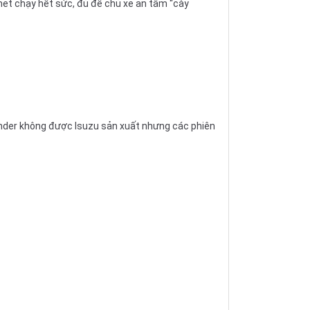
omet chạy hết sức, đủ để chủ xe an tâm “cày
ander không được Isuzu sản xuất nhưng các phiên