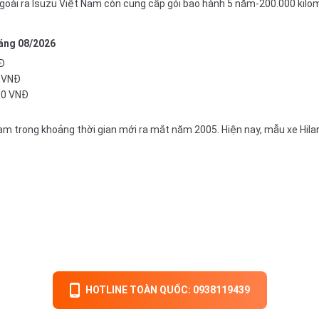
. Ngoài ra Isuzu Việt Nam còn cung cấp gói bảo hành 5 năm-200.000 kil
háng
08/2026
NĐ
0 VNĐ
00 VNĐ
Nam trong khoảng thời gian mới ra mắt năm 2005. Hiện nay, mẫu xe Hil
HOTLINE TOÀN QUỐC: 0938119439