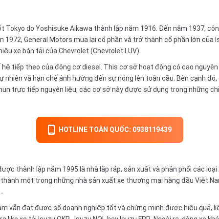
đốt Tokyo do Yoshisuke Aikawa thành lập năm 1916. Đến năm 1937, công 
 1972, General Motors mua lại cổ phần và trở thành cổ phần lớn của 
iệu xe bán tải của
Chevrolet
(Chevrolet LUV).
hệ tiếp theo của động cơ diesel. This cơ sở hoạt động có cao nguyên li
ự nhiên và hạn chế ảnh hưởng đến sự nóng lên toàn cầu. Bên cạnh đó, c
phun trực tiếp nguyên liệu, các cơ sở này được sử dụng trong những c
HOTLINE TOÀN QUỐC: 0938119439
ược thành lập năm 1995 là nhà lắp ráp, sản xuất và phân phối các loại
ở thành một trong những nhà sản xuất xe thương mại hàng đầu Việt Nam 
a…
 Nam vẫn đạt được số doanh nghiệp tốt và chứng minh được hiệu quả, liê
a like xe tải
Isuzu QKR
, Isuzu NQL hay Isuzu FRR. Ngoài ra, dòng xe 