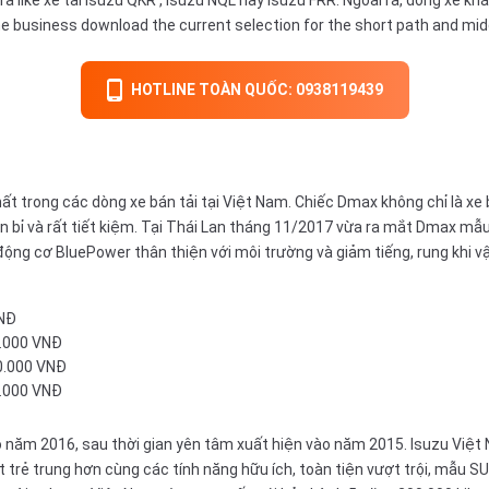
e business download the current selection for the short path and mid
HOTLINE TOÀN QUỐC: 0938119439
t trong các dòng xe bán tải tại Việt Nam. Chiếc Dmax không chỉ là xe
n bỉ và rất tiết kiệm. Tại Thái Lan tháng 11/2017 vừa ra mắt Dmax mẫu
động cơ BluePower thân thiện với môi trường và giảm tiếng, rung khi 
VNĐ
0.000 VNĐ
0.000 VNĐ
0.000 VNĐ
ào năm 2016, sau thời gian yên tâm xuất hiện vào năm 2015. Isuzu Việt
t trẻ trung hơn cùng các tính năng hữu ích, toàn tiện vượt trội, mẫu S