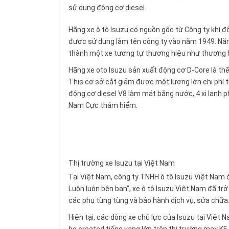
sử dụng động cơ diesel.
Hãng xe ô tô Isuzu có nguồn gốc từ Công ty khí 
được sử dụng làm tên công ty vào năm 1949. Năm
thành một xe tương tự thương hiệu như thương h
Hãng xe oto Isuzu sản xuất động cơ D-Core là thế 
This cơ sở cắt giảm được một lượng lớn chi phí t
động cơ diesel V8 làm mát bằng nước, 4 xi lanh 
Nam Cực thám hiểm.
Thị trường xe Isuzu tại Việt Nam
Tại Việt Nam, công ty TNHH ô tô Isuzu Việt Nam đ
Luôn luôn bên bạn", xe ô tô Isuzu Việt Nam đã tr
các phụ tùng tùng và bảo hành dịch vụ, sửa chữ
Hiện tại, các dòng xe chủ lực của Isuzu tại Việt
be created tiếng vang lớn trên thị trường may KE r