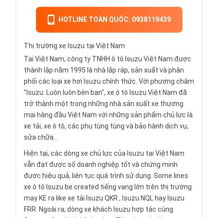
HOTLINE TOÀN QUỐC: 0938119439
Thị trường xe Isuzu tại Việt Nam
Tại Việt Nam, công ty TNHH ô tô Isuzu Việt Nam được
thành lập năm 1995 là nhà lắp ráp, sản xuất và phân
phối các loại xe hơi Isuzu chính thức. Với phương châm
"Isuzu: Luôn luôn bên bạn", xe ô tô Isuzu Việt Nam đã
trở thành một trong những nhà sản xuất xe thương
mại hàng đầu Việt Nam với những sản phẩm chủ lực là
xe tải, xe ô tô, các phụ tùng tùng và bảo hành dịch vụ,
sửa chữa…
Hiện tại, các dòng xe chủ lực của Isuzu tại Việt Nam
vẫn đạt được số doanh nghiệp tốt và chứng minh
được hiệu quả, liên tục quá trình sử dụng. Some lines
xe ô tô Isuzu be created tiếng vang lớn trên thị trường
may KE ra like xe tải
Isuzu QKR
, Isuzu NQL hay Isuzu
FRR. Ngoài ra, dòng xe khách Isuzu hợp tác cùng