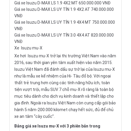
Giá xe Isuzu D-MAX LS 1.9 4X2 MT 650.000.000 VNĐ
Giá xe Isuzu D-MAX LS UY TÍN 1.9 4X2 AT 740.000.000
VNĐ
Giá xe Isuzu D-MAX LS UY TÍN 1.9 4X4 MT 750.000.000
VNĐ
Giá xe Isuzu D-MAX LS UY TÍN 3.0 4X4 AT 820.000.000
VNĐ
Xe
Isuzu mu-X
Xe hơi
Isuzu mu-X
trở lại thị trường Việt Nam vào năm
2016, sau thời gian yên tâm xuất hiện vào năm 2015.
Isuzu Việt Nam đã đánh dấu sự trở lại của Isuzu mu-X
như là mẫu xe kế nhiệm của Hi- Tàu đổ bộ. Với ngoại
thất trẻ trung hơn cùng các tính năng hữu ích, toàn
tiện vượt trội, mẫu SUV 7 chỗ mu-X rõ ràng là toàn bộ
mục tiêu dành cho dịch vụ kinh doanh và thiết lập cho
gia đình. Ngoài ra Isuzu Việt Nam còn cung cấp gói bảo
hành 5 năm-200.000 kilomet chạy hết sức, đủ để chủ
xe an tâm “cày cuốc”.
Bảng giá xe Isuzu mu-X với 3 phiên bản trong