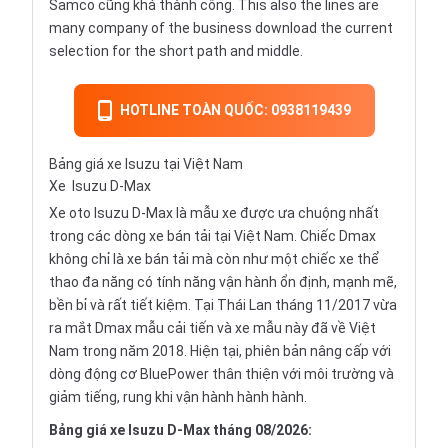
Samco cũng khá thành công. This also the lines are
many company of the business download the current
selection for the short path and middle.
HOTLINE TOÀN QUỐC: 0938119439
Bảng giá xe Isuzu tại Việt Nam
Xe
Isuzu D-Max
Xe oto Isuzu D-Max là mẫu xe được ưa chuộng nhất
trong các dòng xe bán tải tại Việt Nam. Chiếc Dmax
không chỉ là xe bán tải mà còn như một chiếc xe thể
thao đa năng có tính năng vận hành ổn định, mạnh mẽ,
bền bỉ và rất tiết kiệm. Tại Thái Lan tháng 11/2017 vừa
ra mắt Dmax mẫu cải tiến và xe mẫu này đã về Việt
Nam trong năm 2018. Hiện tại, phiên bản nâng cấp với
dòng động cơ BluePower thân thiện với môi trường và
giảm tiếng, rung khi vận hành hành hành.
Bảng giá xe Isuzu D-Max tháng 08/2026: