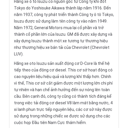
Hãng xe ô tô Isuzu có nguồn gốc từ Công ty khí đốt
Tokyo do Yoshisuke Aikawa thành lập năm 1916. Đến
năm 1937, công ty phát triển thành Công ty ô tô Tokyo,
Isuzu được sử dụng làm tên công ty vào năm 1949.
Năm 1972, General Motors mua lại cổ phần và trở
thành cổ phần lớn của Isuzu. GM đã được xây dựng và
xây dựng Isuzu thành một xe tương tự thương hiệu
như thương hiệu xe bán tải của
Chevrolet
(Chevrolet
LUV).
Hãng xe oto Isuzu sản xuất động cơ D-Core là thế hệ
tiếp theo của động cơ diesel. This cơ sở hoạt động có
cao nguyên liệu hiệu quả và lượng khí thấp hơn. Chính
vì thế, This cơ sở cắt giảm được một lượng lớn chi phí
tự nhiên và hạn chế ảnh hưởng đến sự nóng lên toàn
cầu. Bên cạnh đó, công ty cũng có thành tích đáng kể
trong việc tải động cơ diesel V8 làm mát bằng nước, 4
xi lanh phun trực tiếp nguyên liệu, các cơ sở này được
sử dụng trong những chiếc xe được sử dụng cho các
cuộc họp Đầu tiên Nam Cực thám hiểm.