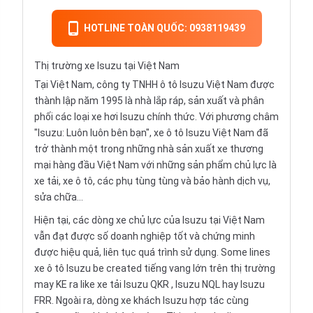
HOTLINE TOÀN QUỐC: 0938119439
Thị trường xe Isuzu tại Việt Nam
Tại Việt Nam, công ty TNHH ô tô Isuzu Việt Nam được
thành lập năm 1995 là nhà lắp ráp, sản xuất và phân
phối các loại xe hơi Isuzu chính thức. Với phương châm
"Isuzu: Luôn luôn bên bạn", xe ô tô Isuzu Việt Nam đã
trở thành một trong những nhà sản xuất xe thương
mại hàng đầu Việt Nam với những sản phẩm chủ lực là
xe tải, xe ô tô, các phụ tùng tùng và bảo hành dịch vụ,
sửa chữa…
Hiện tại, các dòng xe chủ lực của Isuzu tại Việt Nam
vẫn đạt được số doanh nghiệp tốt và chứng minh
được hiệu quả, liên tục quá trình sử dụng. Some lines
xe ô tô Isuzu be created tiếng vang lớn trên thị trường
may KE ra like xe tải
Isuzu QKR
, Isuzu NQL hay Isuzu
FRR. Ngoài ra, dòng xe khách Isuzu hợp tác cùng