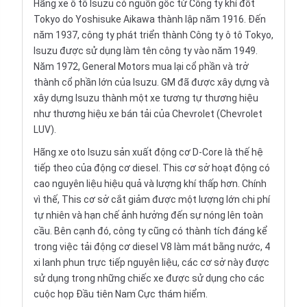
Hãng xe ô tô Isuzu có nguồn gốc từ Công ty khí đốt
Tokyo do Yoshisuke Aikawa thành lập năm 1916. Đến
năm 1937, công ty phát triển thành Công ty ô tô Tokyo,
Isuzu được sử dụng làm tên công ty vào năm 1949.
Năm 1972, General Motors mua lại cổ phần và trở
thành cổ phần lớn của Isuzu. GM đã được xây dựng và
xây dựng Isuzu thành một xe tương tự thương hiệu
như thương hiệu xe bán tải của
Chevrolet
(Chevrolet
LUV).
Hãng xe oto Isuzu sản xuất động cơ D-Core là thế hệ
tiếp theo của động cơ diesel. This cơ sở hoạt động có
cao nguyên liệu hiệu quả và lượng khí thấp hơn. Chính
vì thế, This cơ sở cắt giảm được một lượng lớn chi phí
tự nhiên và hạn chế ảnh hưởng đến sự nóng lên toàn
cầu. Bên cạnh đó, công ty cũng có thành tích đáng kể
trong việc tải động cơ diesel V8 làm mát bằng nước, 4
xi lanh phun trực tiếp nguyên liệu, các cơ sở này được
sử dụng trong những chiếc xe được sử dụng cho các
cuộc họp Đầu tiên Nam Cực thám hiểm.