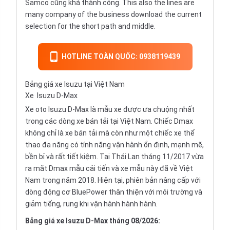
Samco cũng khá thành công. This also the lines are
many company of the business download the current
selection for the short path and middle.
HOTLINE TOÀN QUỐC: 0938119439
Bảng giá xe Isuzu tại Việt Nam
Xe
Isuzu D-Max
Xe oto Isuzu D-Max là mẫu xe được ưa chuộng nhất
trong các dòng xe bán tải tại Việt Nam. Chiếc Dmax
không chỉ là xe bán tải mà còn như một chiếc xe thể
thao đa năng có tính năng vận hành ổn định, mạnh mẽ,
bền bỉ và rất tiết kiệm. Tại Thái Lan tháng 11/2017 vừa
ra mắt Dmax mẫu cải tiến và xe mẫu này đã về Việt
Nam trong năm 2018. Hiện tại, phiên bản nâng cấp với
dòng động cơ BluePower thân thiện với môi trường và
giảm tiếng, rung khi vận hành hành hành.
Bảng giá xe Isuzu D-Max tháng 08/2026: