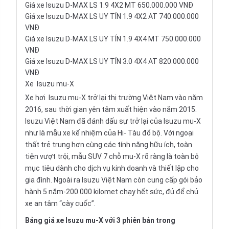
Giá xe Isuzu D-MAX LS 1.9 4X2 MT 650.000.000 VNĐ
Giá xe Isuzu D-MAX LS UY TÍN 1.9 4X2 AT 740.000.000
VNĐ
Giá xe Isuzu D-MAX LS UY TÍN 1.9 4X4 MT 750.000.000
VNĐ
Giá xe Isuzu D-MAX LS UY TÍN 3.0 4X4 AT 820.000.000
VNĐ
Xe
Isuzu mu-X
Xe hơi
Isuzu mu-X
trở lại thị trường Việt Nam vào năm
2016, sau thời gian yên tâm xuất hiện vào năm 2015.
Isuzu Việt Nam đã đánh dấu sự trở lại của Isuzu mu-X
như là mẫu xe kế nhiệm của Hi- Tàu đổ bộ. Với ngoại
thất trẻ trung hơn cùng các tính năng hữu ích, toàn
tiện vượt trội, mẫu SUV 7 chỗ mu-X rõ ràng là toàn bộ
mục tiêu dành cho dịch vụ kinh doanh và thiết lập cho
gia đình. Ngoài ra Isuzu Việt Nam còn cung cấp gói bảo
hành 5 năm-200.000 kilomet chạy hết sức, đủ để chủ
xe an tâm “cày cuốc”.
Bảng giá xe Isuzu mu-X với 3 phiên bản trong