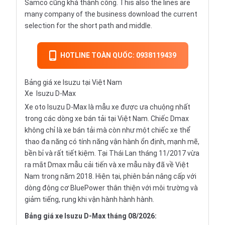
Samco cũng khá thành công. This also the lines are
many company of the business download the current
selection for the short path and middle.
HOTLINE TOÀN QUỐC: 0938119439
Bảng giá xe Isuzu tại Việt Nam
Xe
Isuzu D-Max
Xe oto Isuzu D-Max là mẫu xe được ưa chuộng nhất
trong các dòng xe bán tải tại Việt Nam. Chiếc Dmax
không chỉ là xe bán tải mà còn như một chiếc xe thể
thao đa năng có tính năng vận hành ổn định, mạnh mẽ,
bền bỉ và rất tiết kiệm. Tại Thái Lan tháng 11/2017 vừa
ra mắt Dmax mẫu cải tiến và xe mẫu này đã về Việt
Nam trong năm 2018. Hiện tại, phiên bản nâng cấp với
dòng động cơ BluePower thân thiện với môi trường và
giảm tiếng, rung khi vận hành hành hành.
Bảng giá xe Isuzu D-Max tháng 08/2026: