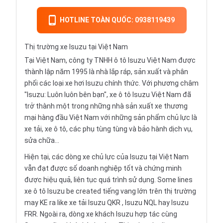
HOTLINE TOÀN QUỐC: 0938119439
Thị trường xe Isuzu tại Việt Nam
Tại Việt Nam, công ty TNHH ô tô Isuzu Việt Nam được
thành lập năm 1995 là nhà lắp ráp, sản xuất và phân
phối các loại xe hơi Isuzu chính thức. Với phương châm
"Isuzu: Luôn luôn bên bạn", xe ô tô Isuzu Việt Nam đã
trở thành một trong những nhà sản xuất xe thương
mại hàng đầu Việt Nam với những sản phẩm chủ lực là
xe tải, xe ô tô, các phụ tùng tùng và bảo hành dịch vụ,
sửa chữa…
Hiện tại, các dòng xe chủ lực của Isuzu tại Việt Nam
vẫn đạt được số doanh nghiệp tốt và chứng minh
được hiệu quả, liên tục quá trình sử dụng. Some lines
xe ô tô Isuzu be created tiếng vang lớn trên thị trường
may KE ra like xe tải
Isuzu QKR
, Isuzu NQL hay Isuzu
FRR. Ngoài ra, dòng xe khách Isuzu hợp tác cùng