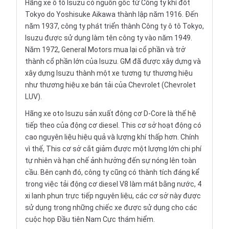
Hãng xe ô tô Isuzu có nguồn gốc từ Công ty khí đốt
Tokyo do Yoshisuke Aikawa thành lập năm 1916. Đến
năm 1937, công ty phát triển thành Công ty ô tô Tokyo,
Isuzu được sử dụng làm tên công ty vào năm 1949.
Năm 1972, General Motors mua lại cổ phần và trở
thành cổ phần lớn của Isuzu. GM đã được xây dựng và
xây dựng Isuzu thành một xe tương tự thương hiệu
như thương hiệu xe bán tải của
Chevrolet
(Chevrolet
LUV).
Hãng xe oto Isuzu sản xuất động cơ D-Core là thế hệ
tiếp theo của động cơ diesel. This cơ sở hoạt động có
cao nguyên liệu hiệu quả và lượng khí thấp hơn. Chính
vì thế, This cơ sở cắt giảm được một lượng lớn chi phí
tự nhiên và hạn chế ảnh hưởng đến sự nóng lên toàn
cầu. Bên cạnh đó, công ty cũng có thành tích đáng kể
trong việc tải động cơ diesel V8 làm mát bằng nước, 4
xi lanh phun trực tiếp nguyên liệu, các cơ sở này được
sử dụng trong những chiếc xe được sử dụng cho các
cuộc họp Đầu tiên Nam Cực thám hiểm.