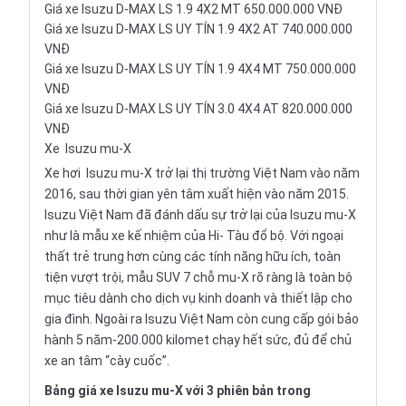
Giá xe Isuzu D-MAX LS 1.9 4X2 MT 650.000.000 VNĐ
Giá xe Isuzu D-MAX LS UY TÍN 1.9 4X2 AT 740.000.000
VNĐ
Giá xe Isuzu D-MAX LS UY TÍN 1.9 4X4 MT 750.000.000
VNĐ
Giá xe Isuzu D-MAX LS UY TÍN 3.0 4X4 AT 820.000.000
VNĐ
Xe
Isuzu mu-X
Xe hơi
Isuzu mu-X
trở lại thị trường Việt Nam vào năm
2016, sau thời gian yên tâm xuất hiện vào năm 2015.
Isuzu Việt Nam đã đánh dấu sự trở lại của Isuzu mu-X
như là mẫu xe kế nhiệm của Hi- Tàu đổ bộ. Với ngoại
thất trẻ trung hơn cùng các tính năng hữu ích, toàn
tiện vượt trội, mẫu SUV 7 chỗ mu-X rõ ràng là toàn bộ
mục tiêu dành cho dịch vụ kinh doanh và thiết lập cho
gia đình. Ngoài ra Isuzu Việt Nam còn cung cấp gói bảo
hành 5 năm-200.000 kilomet chạy hết sức, đủ để chủ
xe an tâm “cày cuốc”.
Bảng giá xe Isuzu mu-X với 3 phiên bản trong