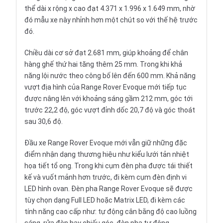
thể dài x rộng x cao đạt 4.371 x 1.996 x 1.649 mm, nhờ
đó mẫu xe này nhỉnh hơn một chút so với thế hệ trước
đó.
Chiều dài cơ sở đạt 2.681 mm, giúp khoảng để chân
hàng ghế thứ hai tăng thêm 25 mm. Trong khi khả
năng lội nước theo công bố lên đến 600 mm. Khả năng
vượt địa hình của Range Rover Evoque mới tiếp tục
được nâng lên với khoảng sáng gầm 212 mm, góc tới
trước 22,2 độ, góc vượt đỉnh dốc 20,7 độ và góc thoát
sau 30,6 độ.
Đầu xe Range Rover Evoque mới vẫn giữ những đặc
điểm nhận dạng thương hiệu như kiểu lưới tản nhiệt
họa tiết tổ ong. Trong khi cụm đèn pha được tái thiết
kế và vuốt mảnh hơn trước, đi kèm cụm đèn định vi
LED hình ovan. Đèn pha Range Rover Evoque sẽ được
tùy chọn dạng Full LED hoặc Matrix LED, đi kèm các
tính năng cao cấp như: tự động cân bằng độ cao luồng