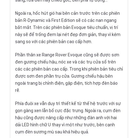
sáng, rửa đèn hay chiếu góc, đèn pha tự động…
Ngoài ra, hốc hút gió hai bên cản trước trên các phiên
bản R-Dynamic và First Edition sẽ có các nan ngang
bắt mắt. Trên các phiên bản Evoque tiêu chuẩn, vị trí
này sẽ để trống đem lại nét đẹp đơn giản, thay vì kém
sang so với các phiên bản cao cấp hơn.
Phần thân xe Range Rover Evoque cũng sẽ được sơn
đen gương chiếu hậu, nóc xe và các trụ cửa sổ trên
các các phiên bản cao cấp. Trong khi phiên bản tiêu chỉ
được sơn đen phần trụ cửa. Gương chiếu hậu bên
ngoài trang bị chỉnh điện, gập điện, tích hợp đèn báo
rẽ.
Phía đuôi xe vẫn duy trì thiết kế từ thế hệ trước với sự
gọn gàng xen lẫn bố cực đặc trưng. Ngoài ra, cụm đèn
hậu cũng được nâng cấp như những đàn anh với hai
dải LED hình chữ U thay vì một như trước, bên cạnh
cụm đèn sương mù sau khá hiệu quả.