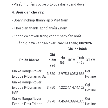
- Phiếu thu tiền cọc xe ô tô của đại lý Land Rover
4. Điều kiện cho vay:
- Doanh nghiệp thành lập ở Việt Nam
- Thời gian thành lập tối thiểu 2 năm
- Không có nợ xấu trong vòng 2 năm gần nhất
Bảng giá xe Range Rover Evoque tháng 08/2026
Giá lăn bánh
Giá
Hà
Tỉnh
Phiên bản xe
niêm
HCM
CTKM
Nội
khác
yết
Giá xe Range Rover
Gọi
3.530
3.975
3.605
3.886
Evoque R-Dynamic SE
Hotline
Giá xe Range Rover
Gọi
Evoque R-Dynamic
3.750
4.222
4.147
4.128
Hotline
HSE
Giá xe Range Rover
Gọi
3.970
4.468
4.389
4.370
Evoque First Edition
Hotline