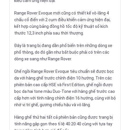
kiểu cảm ứng hiện đại.
Range Rover Evoque mới cũng có thiết kế
vô-lăng
4
chấu cổ điển với 2 cụm điều khiển cảm ứng hiện đại,
kết hợp cùng bảng đồng hồ tốc độ kỹ thuật số kích
thước 12,3 inch phía sau thời thượng.
Đây là trang bị đang dần phổ biến trên những dòng xe
phổ thông, do đó gần như bắt buộc phải có trên các
dòng xe sang như Range Rover.
Ghế ngồi
Range Rover Evoque tiêu chuẩn sẽ được bọc
da với hàng ghế trước chỉnh điện 10 hướng. Trên các
phiên bản cao cấp HSE và First Edition, ghế ngồi được
bọc da hai tone màu Duo-Tone với hàng ghế trước cao
cấp hơn với tính năng chỉnh điện 16 hướng, cùng với bộ
nhớ vị trí ghế, gương chiếu hậu và vô lăng.
Hàng ghế thứ hai tất cả phiên bản cũng được trang bị
tính năng gập gọn theo tỉ lệ 40:20:40 cùng với tựa tay