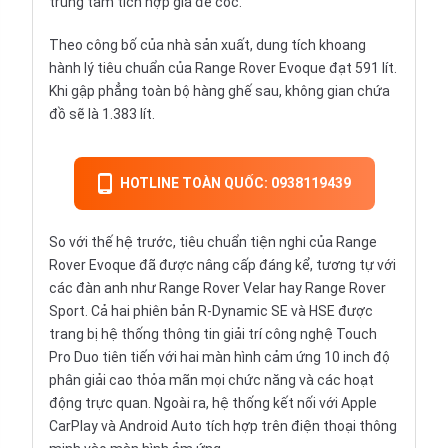
trung tâm tích hợp giá để cốc.
Theo công bố của nhà sản xuất, dung tích khoang
hành lý tiêu chuẩn của Range Rover Evoque đạt 591 lít.
Khi gập phẳng toàn bộ hàng ghế sau, không gian chứa
đồ sẽ là 1.383 lít.
HOTLINE TOÀN QUỐC: 0938119439
So với thế hệ trước, tiêu chuẩn tiện nghi của Range
Rover Evoque đã được nâng cấp đáng kể, tương tự với
các đàn anh như Range Rover Velar hay Range Rover
Sport. Cả hai phiên bản R-Dynamic SE và HSE được
trang bị hệ thống thông tin giải trí công nghệ Touch
Pro Duo tiên tiến với hai màn hình cảm ứng 10 inch độ
phân giải cao thỏa mãn mọi chức năng và các hoạt
động trực quan. Ngoài ra, hệ thống kết nối với Apple
CarPlay và Android Auto tích hợp trên điện thoại thông