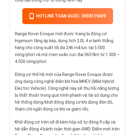
Cửa hậu đóng mở tự động rảnh tay
HOTLINE TOÀN QUỐC: 0938119439
Range Rover Evoque mới được trang bị động cơ
Ingenium tăng áp kép, dung tích 2.0L 4 xi lanh thẳng
hàng cho công suất tối đa 246 mã lực tại 5.500
vòng/phút và mô-men xoắn cực đại 365 Nm từ 1.300 –
4.500 vòng/phút.
Động cơ thế hệ mới của Range Rover Evoque được
ứng dụng công nghệ điện khí hóa MHEV (Mild Hybrid
Electric Vehicle). Công nghệ này sẽ thu hồi năng lượng
bị thất thoát trong quá trình phanh và tái sử dụng cho
hệ thống dừng/khởi động động cơ khi dừng đèn đỏ,
thậm chí ngắt động cơ khi xe giảm tốc.
Khối động cơ trên sẽ đi kèm hộp số tự động 9 cấp và
hệ dẫn động 4 bánh toàn thời gian AWD. Điểm mới trên