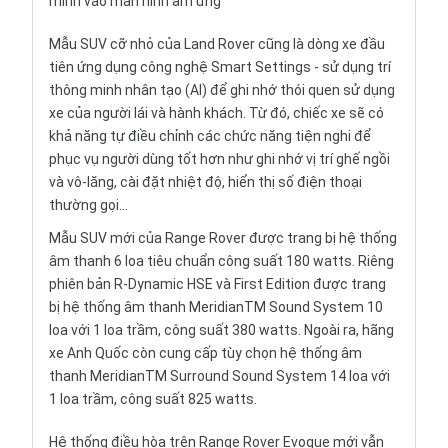
minh vào màn hình ảm ứng
Mẫu SUV cỡ nhỏ của Land Rover cũng là dòng xe đầu
tiên ứng dụng công nghệ Smart Settings - sử dụng trí
thông minh nhân tạo (AI) để ghi nhớ thói quen sử dụng
xe của người lái và hành khách. Từ đó, chiếc xe sẽ có
khả năng tự điều chỉnh các chức năng tiện nghi để
phục vụ người dùng tốt hơn như ghi nhớ vị trí ghế ngồi
và vô-lăng, cài đặt nhiệt độ, hiển thị số điện thoại
thường gọi...
Mẫu SUV
mới của Range Rover được trang bị hệ thống
âm thanh 6 loa tiêu chuẩn công suất 180 watts. Riêng
phiên bản R-Dynamic HSE và First Edition được trang
bị hệ thống âm thanh MeridianTM Sound System 10
loa với 1 loa trầm, công suất 380 watts. Ngoài ra, hãng
xe Anh Quốc còn cung cấp tùy chọn hệ thống âm
thanh MeridianTM Surround Sound System 14 loa với
1 loa trầm, công suất 825 watts.
Hệ thống điều hòa trên Range Rover Evoque mới vẫn